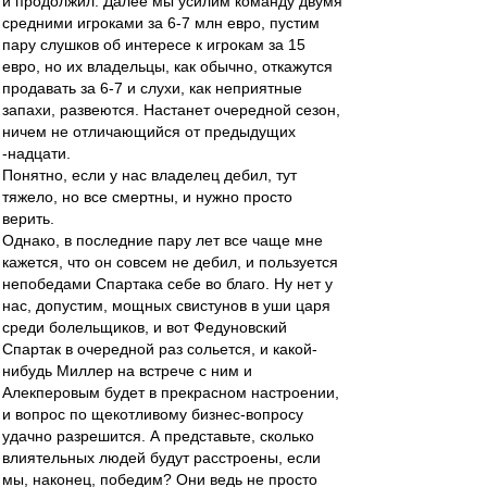
и продолжил. Далее мы усилим команду двумя
средними игроками за 6-7 млн евро, пустим
пару слушков об интересе к игрокам за 15
евро, но их владельцы, как обычно, откажутся
продавать за 6-7 и слухи, как неприятные
запахи, развеются. Настанет очередной сезон,
ничем не отличающийся от предыдущих
-надцати.
Понятно, если у нас владелец дебил, тут
тяжело, но все смертны, и нужно просто
верить.
Однако, в последние пару лет все чаще мне
кажется, что он совсем не дебил, и пользуется
непобедами Спартака себе во благо. Ну нет у
нас, допустим, мощных свистунов в уши царя
среди болельщиков, и вот Федуновский
Спартак в очередной раз сольется, и какой-
нибудь Миллер на встрече с ним и
Алекперовым будет в прекрасном настроении,
и вопрос по щекотливому бизнес-вопросу
удачно разрешится. А представьте, сколько
влиятельных людей будут расстроены, если
мы, наконец, победим? Они ведь не просто