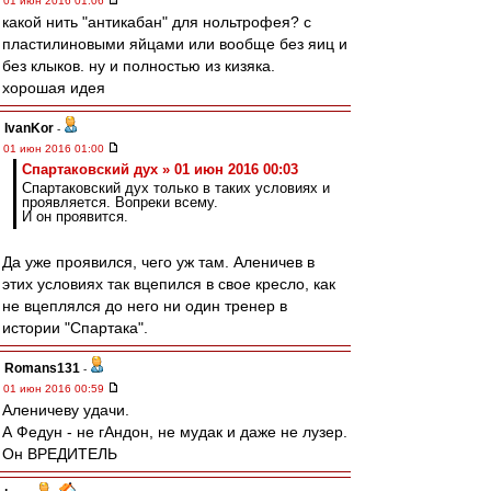
01 июн 2016 01:06
какой нить "антикабан" для нольтрофея? с
пластилиновыми яйцами или вообще без яиц и
без клыков. ну и полностью из кизяка.
хорошая идея
IvanKor
-
01 июн 2016 01:00
Спартаковский дух » 01 июн 2016 00:03
Спартаковский дух только в таких условиях и
проявляется. Вопреки всему.
И он проявится.
Да уже проявился, чего уж там. Аленичев в
этих условиях так вцепился в свое кресло, как
не вцеплялся до него ни один тренер в
истории "Спартака".
Romans131
-
01 июн 2016 00:59
Аленичеву удачи.
А Федун - не гАндон, не мудак и даже не лузер.
Он ВРЕДИТЕЛЬ