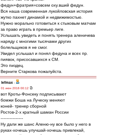
федун+фратрия=совсем оху.вший федун.
Вся наша современная лукойловская история
жутко пахнет динамой и недвижимостью.
Нужно морально готовиться к стыковым матчам
за право играть в премьер лиге.
Услышать увидеть и понять тренера аленичева
наряду с многими тысячами других
болельщиков я не смог.
Увидел услышал и понял федуна и всех пр.
пиявок, присосавшихся к СМ.
Это пиздец.
Верните Старкова пожалуйста.
lefmax
-
01 июн 2016 00:12
вот Кроты-Фонсеку подписывают
бомжи Боша на Луческу меняют
коней- тренер сборной
Ростов-2-х кратный шаман России
---------------
Ну дали же шанс Аленю-ну все было у него в
руках-хочешь улучшай-хочешь привлекай,