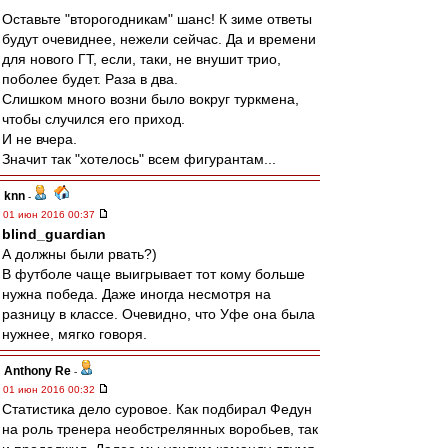
Оставьте "второгодникам" шанс! К зиме ответы
будут очевиднее, нежели сейчас. Да и времени
для нового ГТ, если, таки, не внушит трио,
поболее будет. Раза в два.
Слишком много возни было вокруг туркмена,
чтобы случился его приход.
И не вчера.
Значит так "хотелось" всем фигурантам...
knn
-
01 июн 2016 00:37
blind_guardian
А должны были рвать?)
В футболе чаще выигрывает тот кому больше
нужна победа. Даже иногда несмотря на
разницу в классе. Очевидно, что Уфе она была
нужнее, мягко говоря.
Anthony Re
-
01 июн 2016 00:32
Статистика дело суровое. Как подбирал Федун
на роль тренера необстрелянных воробьев, так