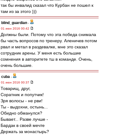
так бы инвалид сказал что Курбан не пошел к
там из за этого )))
blind_guardian
-
01 июн 2016 00:42
Должны были. Потому что эта победа снимала
бы часть вопросов по тренеру. Аленичев потом
рвал и метал в раздевалке, мне это сказал
сотрудник арены. У меня есть большие
сомнения в авторитете тш в команде. Очень,
очень большие.
cuba
-
01 июн 2016 00:37
Товарищ, друг,
Соратник и попутчик!
Зря волосы - не рви!
Ты - выдохни, остынь...
Обидно обманулся?
Бывает... Разве лучше -
Бардак в своей мечте
Держать за монастырь?