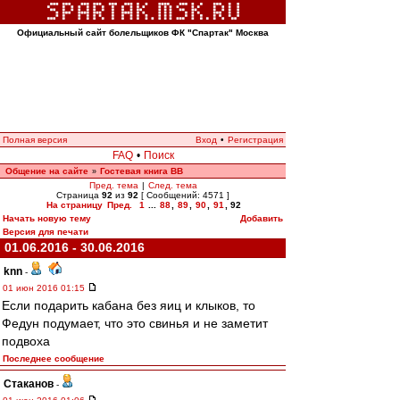
Официальный сайт болельщиков ФК "Спартак" Москва
Полная версия
Вход
•
Регистрация
FAQ
•
Поиск
Общение на сайте
Гостевая книга ВВ
»
Пред. тема
|
След. тема
Страница
92
из
92
[ Сообщений: 4571 ]
На страницу
Пред.
1
...
88
,
89
,
90
,
91
,
92
Начать новую тему
Добавить
Версия для печати
01.06.2016 - 30.06.2016
knn
-
01 июн 2016 01:15
Если подарить кабана без яиц и клыков, то
Федун подумает, что это свинья и не заметит
подвоха
Последнее сообщение
Cтаканов
-