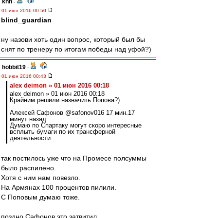
knn
-
01 июн 2016 00:50
blind_guardian
ну назови хоть один вопрос, который был бы
снят по тренеру по итогам победы над уфой?)
hobbit19
-
01 июн 2016 00:43
alex deimon » 01 июн 2016 00:18
alex deimon » 01 июн 2016 00:18
Крайним решили назначить Попова?)
Алексей Сафонов ‏@safonov016 17 мин.17
минут назад
Думаю по Спартаку могут скоро интересные
всплыть бумаги по их трансферной
деятельности
так постилось уже что на Промесе полсуммы
было распилено.
Хотя с ним нам повезло.
На Армянах 100 процентов пилили.
С Поповым думаю тоже.
поздно Сафонов это затвитил