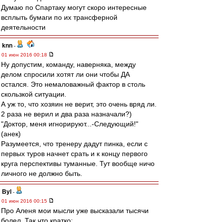
Думаю по Спартаку могут скоро интересные
всплыть бумаги по их трансферной
деятельности
knn
-
01 июн 2016 00:18
Ну допустим, команду, наверняка, между
делом спросили хотят ли они чтобы ДА
остался. Это немаловажный фактор в столь
скользкой ситуации.
А уж то, что хозяин не верит, это очень вряд ли.
2 раза не верил и два раза назначали?)
"Доктор, меня игнорируют...-Следующий!"
(анек)
Разумеется, что тренеру дадут пинка, если с
первых туров начнет срать и к концу первого
круга перспективы туманные. Тут вообще ничо
личного не должно быть.
Byl
-
01 июн 2016 00:15
Про Аленя мои мысли уже высказали тысячи
болел. Так что кратко: