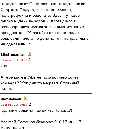
окажутся ниже Спартака, они окажутся ниже
Спартака Федуна, известного лузера,
нольтрофеича и овцената. Вдруг тут как в
фильме "День выборов 2" прозвучало в
разговоре двух мужичков из администрации
прездиента, - "А давайте ничего не делать,
ведь если ничего не делать, то и неправильно
не сделаешь."?
blind_guardian
-
01 июн 2016 00:29
knn
А тебе матч в Уфе не показал чего хочет
команда? Жопу никто не рвал. Странный
сигнал.
alex deimon
-
01 июн 2016 00:18
Крайним решили назначить Попова?)
Алексей Сафонов ‏@safonov016 17 мин.17
минут назад