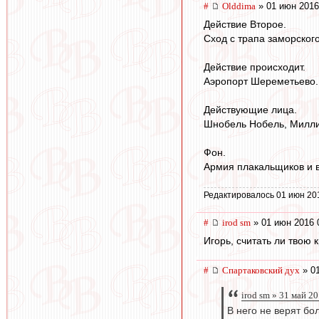
#
Olddima
» 01 июн 2016
Действие Второе.
Сход с трапа заморског
Действие происходит.
Аэропорт Шереметьево.
Действующие лица.
Шнобель Нобель, Милли
Фон.
Армия плакальщиков и в
Редактировалось 01 июн 20
#
irod sm
» 01 июн 2016 
Игорь, считать ли твою
#
Спартаковский дух
» 01
irod sm » 31 май 2
В него не верят бо