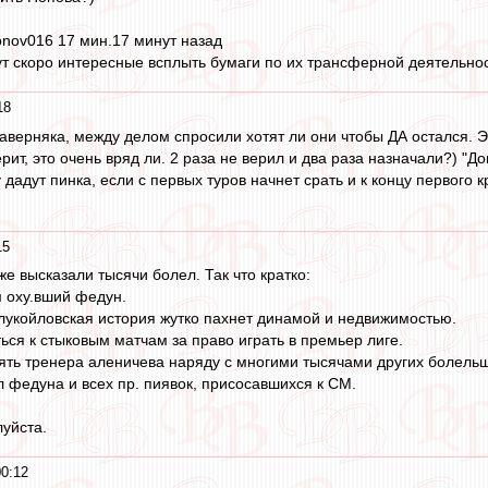
Сафонов ‏@safonov016 17 мин.17 минут назад
т скоро интересные всплыть бумаги по их трансферной деятельно
18
наверняка, между делом спросили хотят ли они чтобы ДА остался. 
верит, это очень вряд ли. 2 раза не верил и два раза назначали?) "
 дадут пинка, если с первых туров начнет срать и к концу первого
15
е высказали тысячи болел. Так что кратко:
 оху.вший федун.
укойловская история жутко пахнет динамой и недвижимостью.
ься к стыковым матчам за право играть в премьер лиге.
ять тренера аленичева наряду с многими тысячами других болельщ
 федуна и всех пр. пиявок, присосавшихся к СМ.
уйста.
0:12