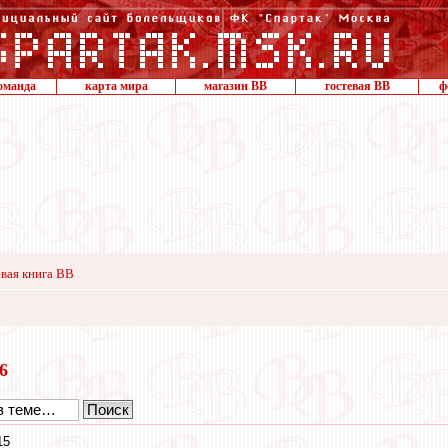
оманда
карта мира
магазин ВВ
гостевая ВВ
ф
вая книга ВВ
16
15