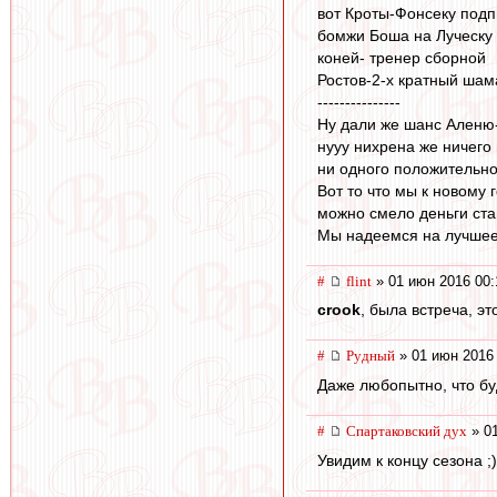
вот Кроты-Фонсеку под
бомжи Боша на Луческу
коней- тренер сборной
Ростов-2-х кратный шам
---------------
Ну дали же шанс Аленю-
нууу нихрена же ничего 
ни одного положительно
Вот то что мы к новому 
можно смело деньги ста
Мы надеемся на лучшее 
#
flint
» 01 июн 2016 00:
crook
, была встреча, э
#
Pyдный
» 01 июн 2016
Даже любопытно, что бу
#
Спартаковский дух
» 01
Увидим к концу сезона ;)