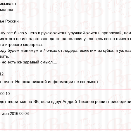
писывают
 меняют
ан России
ну все было у него в руках-хочешь улучшай-хочешь привлекай, наиг
из этого не использовано да же на половину,- за весь сезон ничег
го игрового сюрприза.
году будем минимум в 7 очках от лидера, вылетим из кубка, и уж на
вить.
но есть же здравый смысл....
12
то точно. Но пока никакой информации не всплыло)
 00:10
дет твориться на ВВ, если вдруг Андрей Тихонов решит присоедини
 июн 2016 00:08