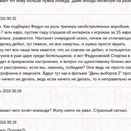
ает тот кому больше нужна победа. Даже иногда несмотря на разни
016 00:32
е. Как подбирал Федун на роль тренера необстрелянных воробьев,
7 млн евро, пустим пару слушков об интересе к игрокам за 15 евро,
запахи, развеются. Настанет очередной сезон, ничем не отличающ
делец дебил, тут тяжело, но все смертны, и нужно просто верить.
у лет все чаще мне кажется, что он совсем не дебил, и пользуется
унов в уши царя среди болельщиков, и вот Федуновский Спартак в 
дет в прекрасном настроении, и вопрос по щекотливому бизнес-воп
т расстроены, если мы, наконец, победим? Они ведь не просто ок
трофеича и овцената. Вдруг тут как в фильме "День выборов 2" пр
е ничего не делать, ведь если ничего не делать, то и неправильно 
н 2016 00:29
оказал чего хочет команда? Жопу никто не рвал. Странный сигнал.
016 00:18
ить Попова?)