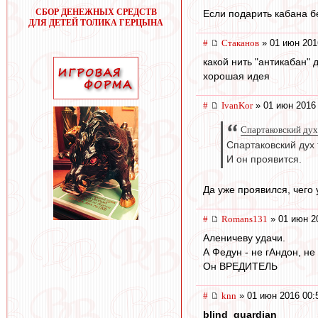
СБОР ДЕНЕЖНЫХ СРЕДСТВ
Если подарить кабана бе
ДЛЯ ДЕТЕЙ ТОЛИКА ГЕРЦЫНА
#
Cтаканов
» 01 июн 201
какой нить "антикабан"
хорошая идея
#
IvanKor
» 01 июн 2016
Спартаковский дух
Спартаковский дух 
И он проявится.
Да уже проявился, чего 
#
Romans131
» 01 июн 2
Аленичеву удачи.
А Федун - не гАндон, не
Он ВРЕДИТЕЛЬ
#
knn
» 01 июн 2016 00:
blind_guardian