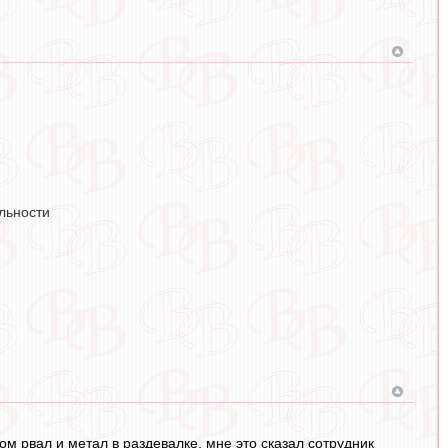
льности
м рвал и метал в раздевалке, мне это сказал сотрудник