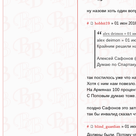
ну назови хоть один во
#
hobbit19
» 01 июн 2016
alex deimon » 01 и
alex deimon » 01 и
Крайним решили на
А
Думаю по Спартаку
так постилось уже что 
Хотя с ним нам повезло
На Армянах 100 процен
С Поповым думаю тоже.
поздно Сафонов это зат
так бы инвалид сказал чт
#
blind_guardian
» 01 ию
Должны были. Потому чт