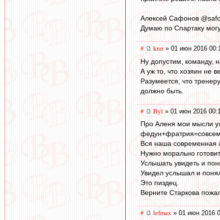
Алексей 
Думаю по Спартаку могу
#
knn
» 01 июн 2016 00:
Ну допустим, команду, 
А уж то, что хозяин не 
Разумеется, что тренеру
должно быть.
#
Byl
» 01 июн 2016 00:
Про Аленя мои мысли уж
федун+фратрия=совсем
Вся наша современная л
Нужно морально готовит
Услышать увидеть и пон
Увидел услышал и понял
Это пиздец.
Верните Старкова пожал
#
lefmax
» 01 июн 2016 0