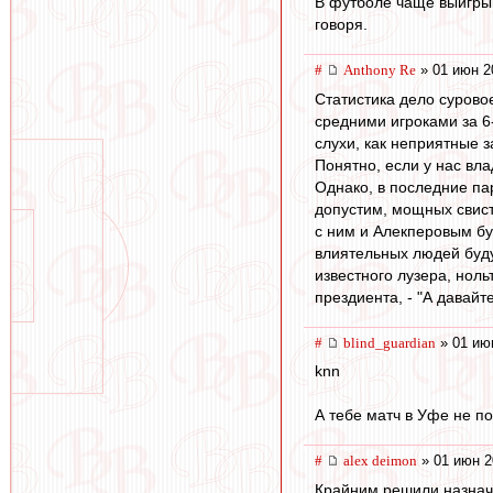
В футболе чаще выигрыв
говоря.
#
Anthony Re
» 01 июн 2
Статистика дело сурово
средними игроками за 6-
слухи, как неприятные 
Понятно, если у нас вла
Однако, в последние пар
допустим, мощных свист
с ним и Алекперовым бу
влиятельных людей буду
известного лузера, ноль
прездиента, - "А давайт
#
blind_guardian
» 01 ию
knn
А тебе матч в Уфе не п
#
alex deimon
» 01 июн 2
Крайним решили назнач