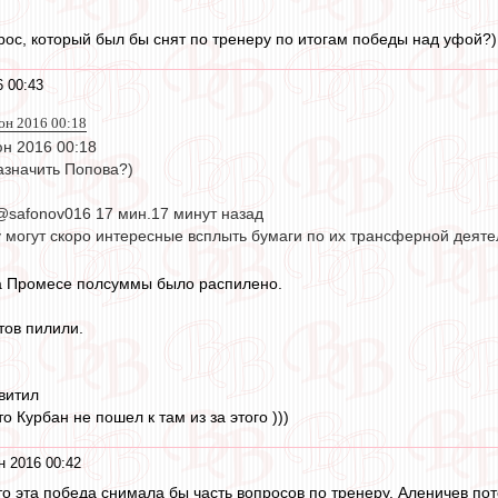
прос, который был бы снят по тренеру по итогам победы над уфой?)
 00:43
юн 2016 00:18
юн 2016 00:18
значить Попова?)
лексей Сафонов ‏@safonov016 17 мин.17 минут назад
 могут скоро интересные всплыть бумаги по их трансферной деяте
на Промесе полсуммы было распилено.
.
тов пилили.
витил
о Курбан не пошел к там из за этого )))
н 2016 00:42
о эта победа снимала бы часть вопросов по тренеру. Аленичев пото