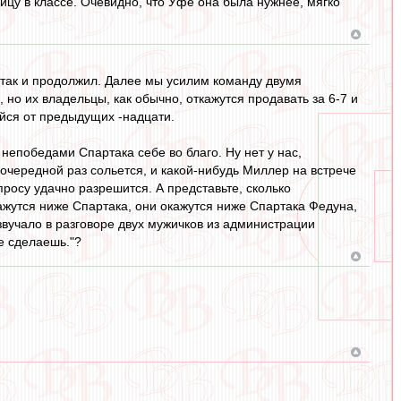
цу в классе. Очевидно, что Уфе она была нужнее, мягко
 так и продолжил. Далее мы усилим команду двумя
 но их владельцы, как обычно, откажутся продавать за 6-7 и
ийся от предыдущих -надцати.
 непобедами Спартака себе во благо. Ну нет у нас,
очередной раз сольется, и какой-нибудь Миллер на встрече
росу удачно разрешится. А представьте, сколько
ажутся ниже Спартака, они окажутся ниже Спартака Федуна,
озвучало в разговоре двух мужичков из администрации
не сделаешь."?