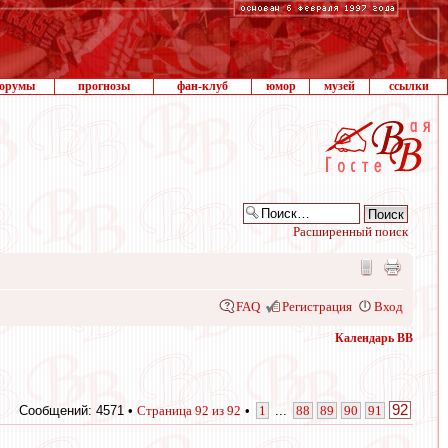
орумы
прогнозы
фан-клуб
юмор
музей
ссылки
Расширенный поиск
FAQ
Регистрация
Вход
Календарь ВВ
92
Сообщений: 4571 •
Страница
92
из
92
•
1
...
88
89
90
91