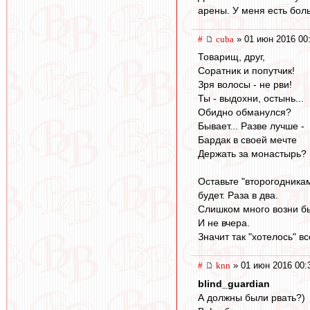
арены. У меня есть бол
#
cuba
» 01 июн 2016 00
Товарищ, друг,
Соратник и попутчик!
Зря волосы - не рви!
Ты - выдохни, остынь...
Обидно обманулся?
Бывает... Разве лучше -
Бардак в своей мечте
Держать за монастырь?
Оставьте "второгодникам
будет. Раза в два.
Слишком много возни бы
И не вчера.
Значит так "хотелось" в
#
knn
» 01 июн 2016 00:
blind_guardian
А должны были рвать?)