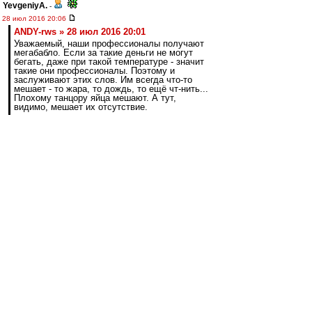
YevgeniyA.
-
28 июл 2016 20:06
ANDY-rws » 28 июл 2016 20:01
Уважаемый, наши профессионалы получают
мегабабло. Если за такие деньги не могут
бегать, даже при такой температуре - значит
такие они профессионалы. Поэтому и
заслуживают этих слов. Им всегда что-то
мешает - то жара, то дождь, то ещё чт-нить...
Плохому танцору яйца мешают. А тут,
видимо, мешает их отсутствие.
А я спорить не буду. Делайте плакаты,
покупайте мeгафоны, собирайтесь под домами
футболистов, обсирайте клуб на ВВ. Флаг вам
в руки!
blind_guardian
-
28 июл 2016 20:05
Будем набирать по ходу. В такую погоду
первый матч не показатель абсолютно. Минус -
подача, гол. Опять Бокетти.
Guliver
-
28 июл 2016 20:05
При Карпине такой хуйни не было