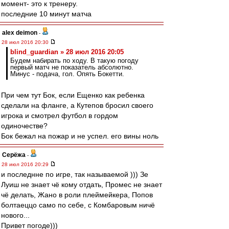
момент- это к тренеру.
последние 10 минут матча
alex deimon
-
28 июл 2016 20:30
blind_guardian » 28 июл 2016 20:05
Будем набирать по ходу. В такую погоду
первый матч не показатель абсолютно.
Минус - подача, гол. Опять Бокетти.
При чем тут Бок, если Ещенко как ребенка
сделали на фланге, а Кутепов бросил своего
игрока и смотрел футбол в гордом
одиночестве?
Бок бежал на пожар и не успел. его вины ноль
Серёжа
-
28 июл 2016 20:29
и последнне по игре, так называемой ))) Зе
Луиш не знает чё кому отдать, Промес не знает
чё делать, Жано в роли плеймейкера, Попов
болтаеццо само по себе, с Комбаровым ничё
нового...
Привет погоде)))