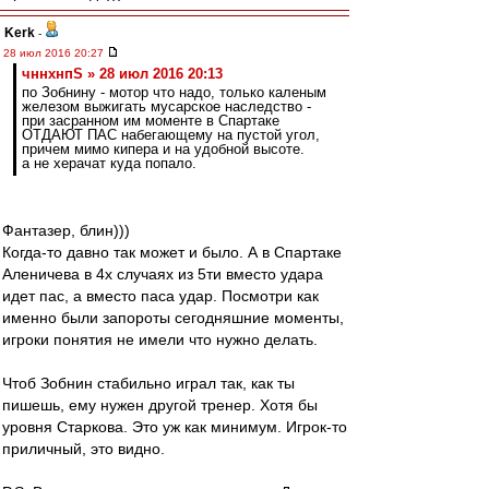
Kerk
-
28 июл 2016 20:27
чннхнпS » 28 июл 2016 20:13
по Зобнину - мотор что надо, только каленым
железом выжигать мусарское наследство -
при засранном им моменте в Спартаке
ОТДАЮТ ПАС набегающему на пустой угол,
причем мимо кипера и на удобной высоте.
а не херачат куда попало.
Фантазер, блин)))
Когда-то давно так может и было. А в Спартаке
Аленичева в 4х случаях из 5ти вместо удара
идет пас, а вместо паса удар. Посмотри как
именно были запороты сегодняшние моменты,
игроки понятия не имели что нужно делать.
Чтоб Зобнин стабильно играл так, как ты
пишешь, ему нужен другой тренер. Хотя бы
уровня Старкова. Это уж как минимум. Игрок-то
приличный, это видно.