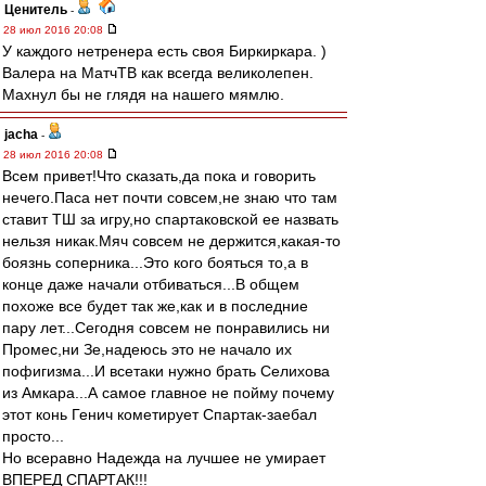
Ценитель
-
28 июл 2016 20:08
У каждого нетренера есть своя Биркиркара. )
Валера на МатчТВ как всегда великолепен.
Махнул бы не глядя на нашего мямлю.
jacha
-
28 июл 2016 20:08
Всем привет!Что сказать,да пока и говорить
нечего.Паса нет почти совсем,не знаю что там
ставит ТШ за игру,но спартаковской ее назвать
нельзя никак.Мяч совсем не держится,какая-то
боязнь соперника...Это кого бояться то,а в
конце даже начали отбиваться...В общем
похоже все будет так же,как и в последние
пару лет...Сегодня совсем не понравились ни
Промес,ни Зе,надеюсь это не начало их
пофигизма...И всетаки нужно брать Селихова
из Амкара...А самое главное не пойму почему
этот конь Генич кометирует Спартак-заебал
просто...
Но всеравно Надежда на лучшее не умирает
ВПЕРЕД СПАРТАК!!!