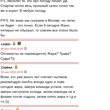
P.S. Веселят те, кто про погоду пишет. Да
Спартак почти весь прошлый сезон точно так
же и играл. В любую погоду.
P.P.S. Не знаю как сыграем в Москве, но легко
не будет - это точно. Если б сегодня Жано
пятерых не обыграл, то совсем все плохо было
бы.
Leqion
-
28 июл 2016 20:25
Оптимисты не переводятся) Жара? Трава?
Судья?))
Серёжа
-
28 июл 2016 20:25
Всем, кто уже много лет считает нытиков,
рекомендую писАть всегда одно и тоже:
сегодня жара, завтра команда устала, после-
завтра наступили холода, затем команда не в
форме после отдыха, затем опять жара и т.д и
т.п )))