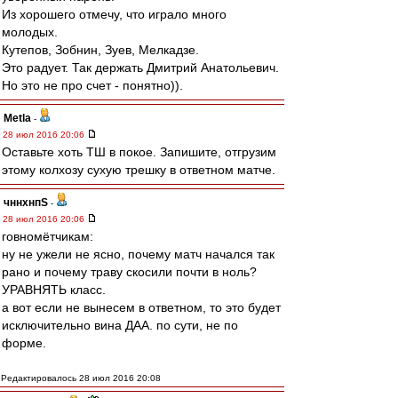
Из хорошего отмечу, что играло много
молодых.
Кутепов, Зобнин, Зуев, Мелкадзе.
Это радует. Так держать Дмитрий Анатольевич.
Но это не про счет - понятно)).
Metla
-
28 июл 2016 20:06
Оставьте хоть ТШ в покое. Запишите, отгрузим
этому колхозу сухую трешку в ответном матче.
чннхнпS
-
28 июл 2016 20:06
говномётчикам:
ну не ужели не ясно, почему матч начался так
рано и почему траву скосили почти в ноль?
УРАВНЯТЬ класс.
а вот если не вынесем в ответном, то это будет
исключительно вина ДАА. по сути, не по
форме.
Редактировалось 28 июл 2016 20:08