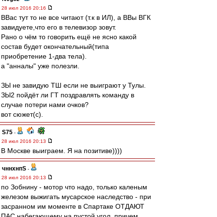
28 июл 2016 20:16
ВВас тут то не все читают (т.к в ИЛ), а ВВы ВГК
завидуете,что его в телевизор зовут.
Рано о чём то говорить ещё не ясно какой
состав будет окончательный(типа
приобретение 1-два тела).
а "анналы" уже полезли.
ЗЫ не завидую ТШ если не выиграют у Тулы.
ЗЫ2 пойдёт ли ГТ поздравлять команду в
случае потери нами очков?
вот сюжет(с).
S75
-
28 июл 2016 20:13
В Москве выиграем. Я на позитиве))))
чннхнпS
-
28 июл 2016 20:13
по Зобнину - мотор что надо, только каленым
железом выжигать мусарское наследство - при
засранном им моменте в Спартаке ОТДАЮТ
ПАС набегающему на пустой угол, причем