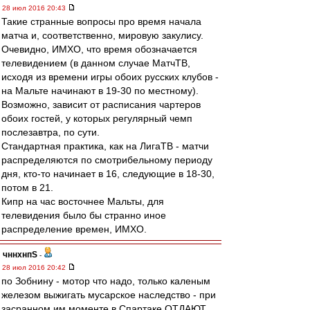
28 июл 2016 20:43
Такие странные вопросы про время начала
матча и, соответственно, мировую закулису.
Очевидно, ИМХО, что время обозначается
телевидением (в данном случае МатчТВ,
исходя из времени игры обоих русских клубов -
на Мальте начинают в 19-30 по местному).
Возможно, зависит от расписания чартеров
обоих гостей, у которых регулярный чемп
послезавтра, по сути.
Стандартная практика, как на ЛигаТВ - матчи
распределяются по смотрибельному периоду
дня, кто-то начинает в 16, следующие в 18-30,
потом в 21.
Кипр на час восточнее Мальты, для
телевидения было бы странно иное
распределение времен, ИМХО.
чннхнпS
-
28 июл 2016 20:42
по Зобнину - мотор что надо, только каленым
железом выжигать мусарское наследство - при
засранном им моменте в Спартаке ОТДАЮТ