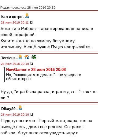
Редактировалось 28 июл 2016 20:15
Кал и остро
-
28 июл 2016 20:11
Бокетти и Ребров - гарантированная паника в
своей штрафной.
Купите кого-то на замену безумному
итальянцу. А ещё лучше Пуцко наигрывайте.
Terrious
-
28 июл 2016 20:10
NewGamer » 28 июл 2016 20:08
Но, "знающих что делать" - не увидел с
обеих сторон
Ну да, "игра была равна, играли два ...", так что
ли ?
Dikay89
-
28 июл 2016 20:10
Пздц тут нытиков.. Первый матч, жара, гол на
выезде есть , дома все решим. Сыграли -
забыли. А тут пытаются увидеть игру и