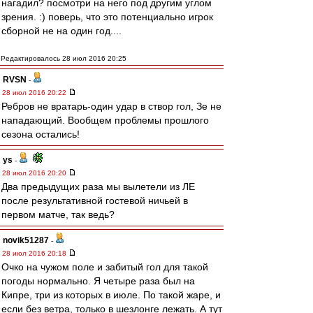
нагадил? посмотри на него под другим углом
зрения. :) поверь, что это потенциально игрок
сборной не на один год....
Редактировалось 28 июл 2016 20:25
RVSN
-
28 июл 2016 20:22
Ребров не вратарь-один удар в створ гол, Зе не
нападающий. Вообщем проблемы прошлого
сезона остались!
ys
-
28 июл 2016 20:20
Два предыдущих раза мы вылетели из ЛЕ
после результативной гостевой ничьей в
первом матче, так ведь?
novik51287
-
28 июл 2016 20:18
Очко на чужом поле и забитый гол для такой
погоды нормально. Я четыре раза был на
Кипре, три из которых в июле. По такой жаре, и
если без ветра, только в шезлонге лежать. А тут