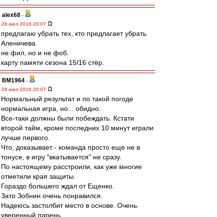
alex68
-
28 июл 2016 20:07
предлагаю убрать тех, кто предлагает убрать
Аленичева.
не фил, но и не фоб.
карту памяти сезона 15/16 стёр.
BM1964
-
28 июл 2016 20:07
Нормальный результат и по такой погоде
нормальная игра, но... обидно.
Все-таки должны были побеждать. Кстати
второй тайм, кроме последних 10 минут играли
лучше первого.
Что, доказывает - команда просто еще не в
тонусе, в игру "вкатывается" не сразу.
По настоящему расстроили, как уже многие
отметили края защиты.
Гораздо большего ждал от Ещенко.
Зато Зобнин очень понравился.
Надеюсь застолбит место в основе. Очень
уверенный парень.