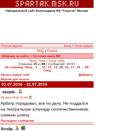
Официальный сайт болельщиков ФК "Спартак" Москва
Полная версия
Вход
•
Регистрация
FAQ
•
Поиск
Общение на сайте
Гостевая книга ВВ
»
Пред. тема
|
След. тема
Страница
15
из
88
[ Сообщений: 4376 ]
На страницу
Пред.
1
...
12
,
13
,
14
,
15
,
16
,
17
,
18
...
88
След.
Начать новую тему
Добавить
Версия для печати
01.07.2016 - 31.07.2016
-skeptik-
-
28 июл 2016 20:44
Арбитр порадовал, все по делу. Не поддался
на театральную клоунаду соотечественников,
снимаю шляпу.
Последнее сообщение
Влэйд
-