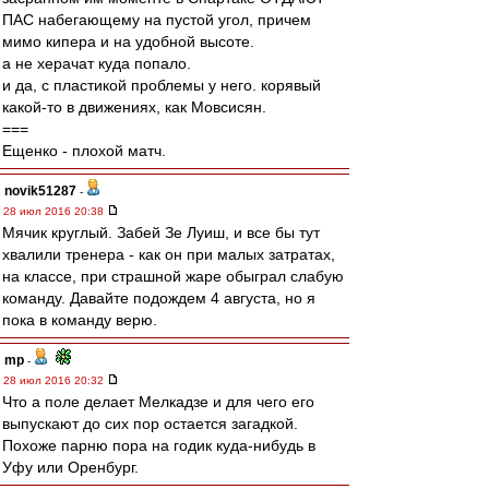
ПАС набегающему на пустой угол, причем
мимо кипера и на удобной высоте.
а не херачат куда попало.
и да, с пластикой проблемы у него. корявый
какой-то в движениях, как Мовсисян.
===
Ещенко - плохой матч.
novik51287
-
28 июл 2016 20:38
Мячик круглый. Забей Зе Луиш, и все бы тут
хвалили тренера - как он при малых затратах,
на классе, при страшной жаре обыграл слабую
команду. Давайте подождем 4 августа, но я
пока в команду верю.
mp
-
28 июл 2016 20:32
Что а поле делает Мелкадзе и для чего его
выпускают до сих пор остается загадкой.
Похоже парню пора на годик куда-нибудь в
Уфу или Оренбург.