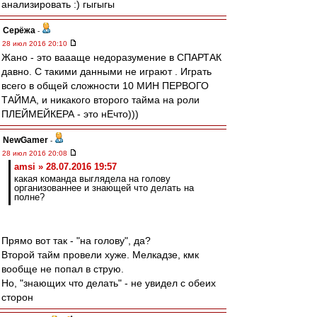
анализировать :) гыгыгы
Серёжа
-
28 июл 2016 20:10
Жано - это ваааще недоразумение в СПАРТАК
давно. С такими данными не играют . Играть
всего в общей сложности 10 МИН ПЕРВОГО
ТАЙМА, и никакого второго тайма на роли
ПЛЕЙМЕЙКЕРА - это нЕчто)))
NewGamer
-
28 июл 2016 20:08
amsi » 28.07.2016 19:57
какая команда выглядела на голову
организованнее и знающей что делать на
полне?
Прямо вот так - "на голову", да?
Второй тайм провели хуже. Мелкадзе, кмк
вообще не попал в струю.
Но, "знающих что делать" - не увидел с обеих
сторон