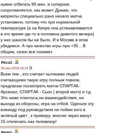
нужно отбегать 90 мин. и соперник
сопротивляется, как может. Думаю, что
киприоты специально рано начало матча
установили, потому что при нормальной
температуре (а на Кипре она устанавливается
в это время где-то в половина девятого вечера)
у них шансов бы не было. И в Москве в этом
убедимся. А про качество игры при +35... В
общем, сезон все покажет.
Pircs2
-
28 июл 2016 20:18
Всем тем , кто считает нытиками людей
считающими такую игру полным говном,
предлагаю посмотреть матчи СПАРТАК-
Арсенал, СПАРТАК - Сьон ( второй матч) и т.д.
Это ниже плинтуса,ни взаимодействия, ни
выхода из обороны, игра на отбой. Оденьте эту
команду под руководством не пойми кого в
зелёный цвет , к примеру, многие через минут
15 отключать нах телевизор!
Negoz
-