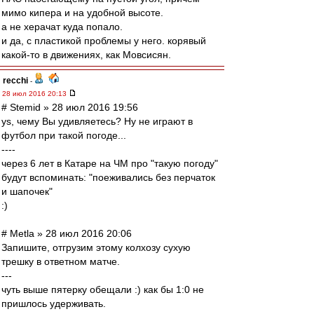
мимо кипера и на удобной высоте.
а не херачат куда попало.
и да, с пластикой проблемы у него. корявый
какой-то в движениях, как Мовсисян.
recchi
-
28 июл 2016 20:13
# Stemid » 28 июл 2016 19:56
ys, чему Вы удивляетесь? Ну не играют в
футбол при такой погоде...
----
через 6 лет в Катаре на ЧМ про "такую погоду"
будут вспоминать: "поеживались без перчаток
и шапочек"
:)
# Metla » 28 июл 2016 20:06
Запишите, отгрузим этому колхозу сухую
трешку в ответном матче.
---
чуть выше пятерку обещали :) как бы 1:0 не
пришлось удерживать.