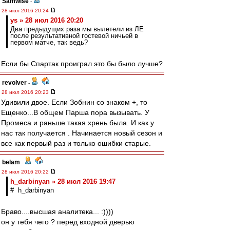
Samwise
-
28 июл 2016 20:24
ys » 28 июл 2016 20:20
Два предыдущих раза мы вылетели из ЛЕ
после результативной гостевой ничьей в
первом матче, так ведь?
Если бы Спартак проиграл это бы было лучше?
revolver
-
28 июл 2016 20:23
Удивили двое. Если Зобнин со знаком +, то
Ещенко...В общем Парша пора вызывать. У
Промеса и раньше такая хрень была. И как у
нас так получается . Начинается новый сезон и
все как первый раз и только ошибки старые.
belam
-
28 июл 2016 20:22
h_darbinyan » 28 июл 2016 19:47
# h_darbinyan
Браво....высшая аналитека... :))))
он у тебя чего ? перед входной дверью