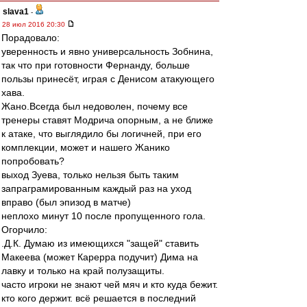
slava1
-
28 июл 2016 20:30
Порадовало:
уверенность и явно универсальность Зобнина,
так что при готовности Фернанду, больше
пользы принесёт, играя с Денисом атакующего
хава.
Жано.Всегда был недоволен, почему все
тренеры ставят Модрича опорным, а не ближе
к атаке, что выглядило бы логичней, при его
комплекции, может и нашего Жанико
попробовать?
выход Зуева, только нельзя быть таким
запраграмированным каждый раз на уход
вправо (был эпизод в матче)
неплохо минут 10 после пропущенного гола.
Огорчило:
.Д.К. Думаю из имеющихся "защей" ставить
Макеева (может Карерра подучит) Дима на
лавку и только на край полузащиты.
часто игроки не знают чей мяч и кто куда бежит.
кто кого держит. всё решается в последний