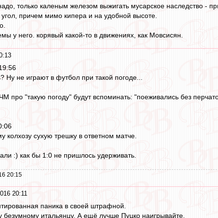
 надо, только каленым железом выжигать мусарское наследство -
угол, причем мимо кипера и на удобной высоте.
о.
емы у него. корявый какой-то в движениях, как Мовсисян.
0:13
19:56
? Ну не играют в футбол при такой погоде...
 ЧМ про "такую погоду" будут вспоминать: "поеживались без перчат
0:06
у колхозу сухую трешку в ответном матче.
ли :) как бы 1:0 не пришлось удерживать.
16 20:15
016 20:11
антированная паника в своей штрафной.
ну безумному итальянцу. А ещё лучше Пуцко наигрывайте.