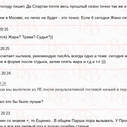
о погоду пишет. Да Спартак почти весь прошлый сезон точно так же и
аем в Москве, но легко не будет - это точно. Если б сегодня Жано 
20:25
тся) Жара? Трава? Судья?))
20:25
 считает нытиков, рекомендую писАть всегда одно и тоже: сегодня 
е в форме после отдыха, затем опять жара и т.д и т.п )))
 20:24
0:20
а мы вылетели из ЛЕ после результативной гостевой ничьей в пер
ал это бы было лучше?
 20:23
нин со знаком +, то Ещенко...В общем Парша пора вызывать. У Пром
н и все как первый раз и только ошибки старые.