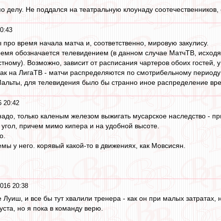
по делу. Не поддался на театральную клоунаду соотечественников,
0:43
 про время начала матча и, соответственно, мировую закулису.
емя обозначается телевидением (в данном случае МатчТВ, исходя 
тному). Возможно, зависит от расписания чартеров обоих гостей, у
ак на ЛигаТВ - матчи распределяются по смотрибельному периоду д
Мальты, для телевидения было бы странно иное распределение в
 20:42
 надо, только каленым железом выжигать мусарское наследство -
угол, причем мимо кипера и на удобной высоте.
о.
емы у него. корявый какой-то в движениях, как Мовсисян.
016 20:38
 Луиш, и все бы тут хвалили тренера - как он при малых затратах,
ста, но я пока в команду верю.