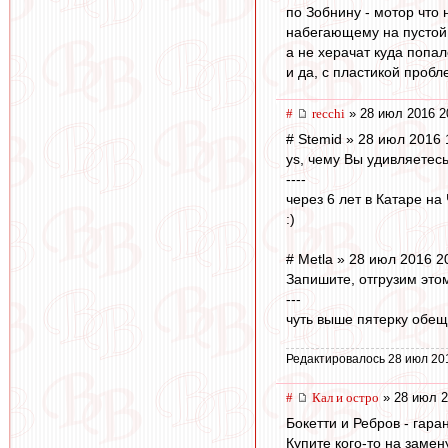
по Зобнину - мотор что
набегающему на пустой 
а не херачат куда попал
и да, с пластикой пробл
#
recchi
» 28 июл 2016 2
# Stemid » 28 июл 2016 
ys, чему Вы удивляетесь
----
через 6 лет в Катаре на
:)
# Metla » 28 июл 2016 2
Запишите, отгрузим этом
---
чуть выше пятерку обеща
Редактировалось 28 июл 20
#
Кал и остро
» 28 июл 2
Бокетти и Ребров - гар
Купите кого-то на заме