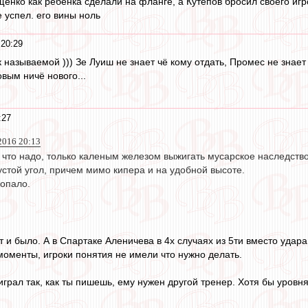
Ещенко как ребенка сделали на фланге, а Кутепов бросил своего иг
 успел. его вины ноль
20:29
к называемой ))) Зе Луиш не знает чё кому отдать, Промес не зна
вым ничё нового...
:27
2016 20:13
р что надо, только каленым железом выжигать мусарское наследст
стой угол, причем мимо кипера и на удобной высоте.
попало.
т и было. А в Спартаке Аленичева в 4х случаях из 5ти вместо удар
оменты, игроки понятия не имели что нужно делать.
грал так, как ты пишешь, ему нужен другой тренер. Хотя бы уровня