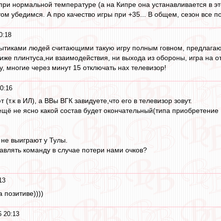
при нормальной температуре (а на Кипре она устанавливается в эт
том убедимся. А про качество игры при +35... В общем, сезон все по
0:18
 нытиками людей считающими такую игру полным говном, предлага
 ниже плинтуса,ни взаимодействия, ни выхода из обороны, игра на о
у, многие через минут 15 отключать нах телевизор!
0:16
т (т.к в ИЛ), а ВВы ВГК завидуете,что его в телевизор зовут.
ещё не ясно какой состав будет окончательный(типа приобретение 
не выиграют у Тулы.
авлять команду в случае потери нами очков?
13
 позитиве))))
 20:13