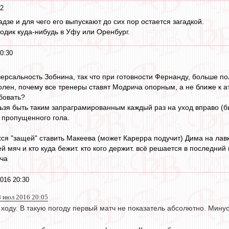
32
дзе и для чего его выпускают до сих пор остается загадкой.
одик куда-нибудь в Уфу или Оренбург.
0:30
версальность Зобнина, так что при готовности Фернанду, больше по
лен, почему все тренеры ставят Модрича опорным, а не ближе к ат
бовать?
льзя быть таким запраграмированным каждый раз на уход вправо (б
 пропущенного гола.
ся "защей" ставить Макеева (может Карерра подучит) Дима на лавк
ей мяч и кто куда бежит. кто кого держит. всё решается в последний 
тча
016 20:30
8 июл 2016 20:05
ходу. В такую погоду первый матч не показатель абсолютно. Минус 