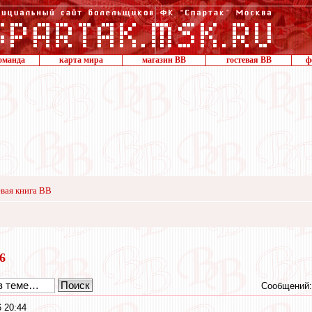
оманда
карта мира
магазин ВВ
гостевая ВВ
ф
вая книга ВВ
16
Сообщений:
 20:44