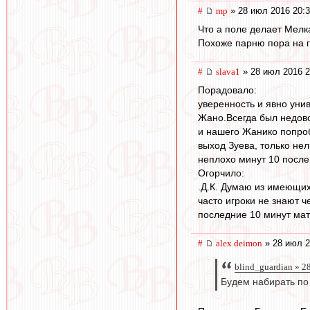
#
mp
» 28 июл 2016 20:
Что а поле делает Мелка
Похоже парню пора на г
#
slava1
» 28 июл 2016 2
Порадовало:
уверенность и явно уни
Жано.Всегда был недово
и нашего Жанико попро
выход Зуева, только не
неплохо минут 10 после
Огорчило:
.Д.К. Думаю из имеющих
часто игроки не знают ч
последние 10 минут ма
#
alex deimon
» 28 июл 2
blind_guardian » 2
Будем набирать по 