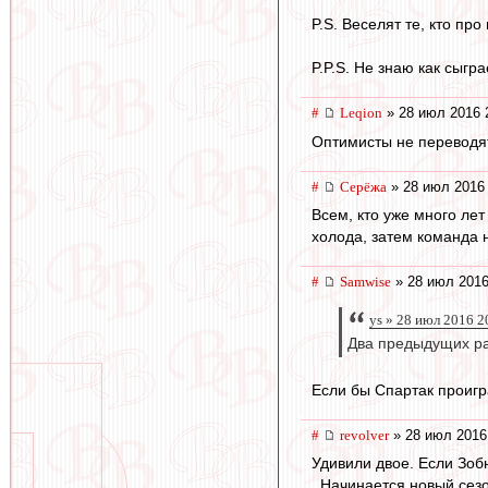
P.S. Веселят те, кто пр
P.P.S. Не знаю как сыгр
#
Leqion
» 28 июл 2016 
Оптимисты не переводя
#
Серёжа
» 28 июл 2016 
Всем, кто уже много лет
холода, затем команда н
#
Samwise
» 28 июл 2016
ys » 28 июл 2016 2
Два предыдущих раз
Если бы Спартак проигр
#
revolver
» 28 июл 2016
Удивили двое. Если Зоб
. Начинается новый сезо