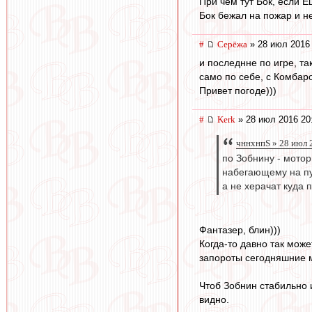
При чем тут Бок, если 
Бок бежал на пожар и не
#
Серёжа
» 28 июл 2016 
и последнне по игре, та
само по себе, с Комбаро
Привет погоде)))
#
Kerk
» 28 июл 2016 20
чннхнпS » 28 июл 
по Зобнину - мото
набегающему на пу
а не херачат куда 
Фантазер, блин)))
Когда-то давно так може
запороты сегодняшние м
Чтоб Зобнин стабильно и
видно.