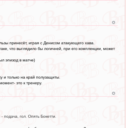
льзы принесёт, играя с Денисом атакующего хава.
аке, что выглядило бы логичней, при его комплекции, может
ыл эпизод в матче)
у и только на край полузащиты.
момент- это к тренеру.
- подача, гол. Опять Бокетти.