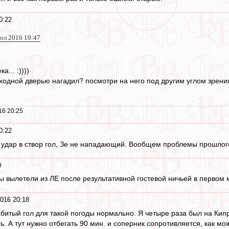
0:22
июл 2016 19:47
... :))))
входной дверью нагадил? посмотри на него под другим углом зрения
16 20:25
0:22
 удар в створ гол, Зе не нападающий. Вообщем проблемы прошлого
0
 вылетели из ЛЕ после результативной гостевой ничьей в первом м
016 20:18
битый гол для такой погоды нормально. Я четыре раза был на Кипре
ь. А тут нужно отбегать 90 мин. и соперник сопротивляется, как м