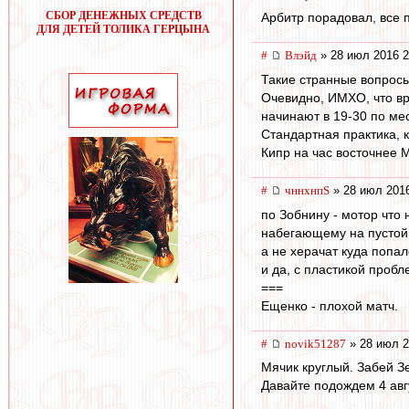
СБОР ДЕНЕЖНЫХ СРЕДСТВ
Арбитр порадовал, все 
ДЛЯ ДЕТЕЙ ТОЛИКА ГЕРЦЫНА
#
Влэйд
» 28 июл 2016 2
Такие странные вопросы
Очевидно, ИМХО, что вр
начинают в 19-30 по мес
Стандартная практика, к
Кипр на час восточнее 
#
чннхнпS
» 28 июл 2016
по Зобнину - мотор что
набегающему на пустой 
а не херачат куда попал
и да, с пластикой пробл
===
Ещенко - плохой матч.
#
novik51287
» 28 июл 2
Мячик круглый. Забей Зе
Давайте подождем 4 авгу