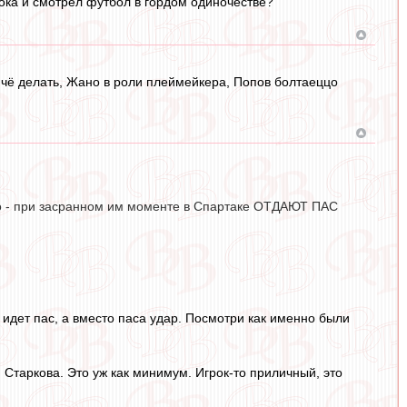
рока и смотрел футбол в гордом одиночестве?
ет чё делать, Жано в роли плеймейкера, Попов болтаеццо
во - при засранном им моменте в Спартаке ОТДАЮТ ПАС
а идет пас, а вместо паса удар. Посмотри как именно были
 Старкова. Это уж как минимум. Игрок-то приличный, это