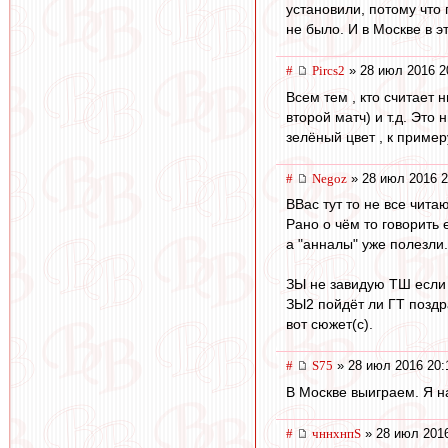
установили, потому что 
не было. И в Москве в э
#
Pircs2
» 28 июл 2016 2
Всем тем , кто считает
второй матч) и т.д. Это
зелёный цвет , к пример
#
Negoz
» 28 июл 2016 2
ВВас тут то не все читаю
Рано о чём то говорить 
а "анналы" уже полезли.
ЗЫ не завидую ТШ если 
ЗЫ2 пойдёт ли ГТ поздр
вот сюжет(с).
#
S75
» 28 июл 2016 20:
В Москве выиграем. Я на
#
чннхнпS
» 28 июл 2016