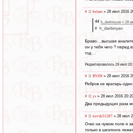
#
belam
» 28 июл 2016 2
h_darbinyan » 28 
# h_darbinyan
Браво....высшая аналитека
он у тебя чего ? перед 
год....
Редактировалось 28 июл 20
#
RVSN
» 28 июл 2016 2
Ребров не вратарь-один
#
ys
» 28 июл 2016 20:2
Два предыдущих раза мы
#
novik51287
» 28 июл 2
Очко на чужом поле и за
только в шезлонге лежат