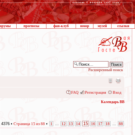
орумы
прогнозы
фан-клуб
юмор
музей
ссылки
Расширенный поиск
FAQ
Регистрация
Вход
Календарь ВВ
15
 4376 •
Страница
15
из
88
•
1
...
12
13
14
16
17
18
...
88