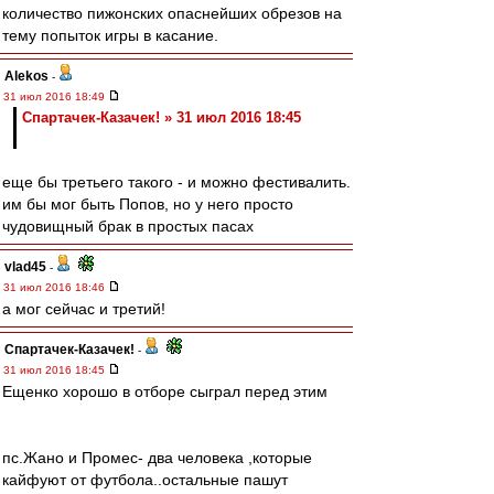
количество пижонских опаснейших обрезов на
тему попыток игры в касание.
Alekos
-
31 июл 2016 18:49
Спартачек-Казачек! » 31 июл 2016 18:45
еще бы третьего такого - и можно фестивалить.
им бы мог быть Попов, но у него просто
чудовищный брак в простых пасах
vlad45
-
31 июл 2016 18:46
а мог сейчас и третий!
Спартачек-Казачек!
-
31 июл 2016 18:45
Ещенко хорошо в отборе сыграл перед этим
пс.Жано и Промес- два человека ,которые
кайфуют от футбола..остальные пашут