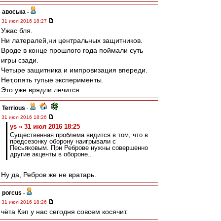
авоська
-
31 июл 2016 18:27
Ужас бля.
Ни латералей,ни центральных защитников.
Вроде в конце прошлого года поймали суть
игры сзади.
Четыре защитника и импровизация впереди.
Нет,опять тупые эксперименты.
Это уже врядли лечится.
Terrious
-
31 июл 2016 18:26
ys » 31 июл 2016 18:25
Существенная проблема видится в том, что в
предсезонку оборону наигрывали с
Песьяковым. При Реброве нужны совершенно
другие акценты в обороне..
Ну да, Ребров же не вратарь.
porcus
-
31 июл 2016 18:26
чёта Кэп у нас сегодня совсем косячит.