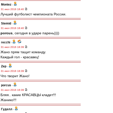
Montez
-
31 июл 2016 18:40
Лучший футболист чемпионата России.
Stemid
-
31 июл 2016 18:40
porcus
, сегодня в ударе парень))))
recchi
-
31 июл 2016 18:39
Жано прям тащит команду.
Каждый гол - красавец!
Zep
-
31 июл 2016 18:39
Что творит Жано!
porcus
-
31 июл 2016 18:39
Бляя.. какие КРАСАВЦЫ кладет!!!
Жанико!!!
Гуделл
-