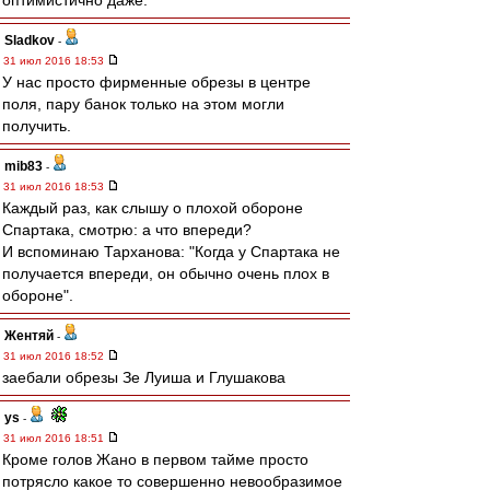
оптимистично даже.
Sladkov
-
31 июл 2016 18:53
У нас просто фирменные обрезы в центре
поля, пару банок только на этом могли
получить.
mib83
-
31 июл 2016 18:53
Каждый раз, как слышу о плохой обороне
Спартака, смотрю: а что впереди?
И вспоминаю Тарханова: "Когда у Спартака не
получается впереди, он обычно очень плох в
обороне".
Жентяй
-
31 июл 2016 18:52
заебали обрезы Зе Луиша и Глушакова
ys
-
31 июл 2016 18:51
Кроме голов Жано в первом тайме просто
потрясло какое то совершенно невообразимое