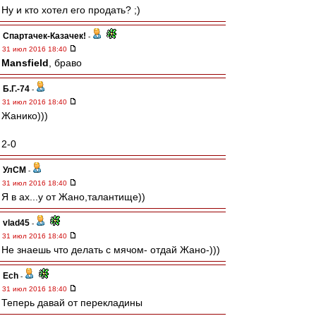
Ну и кто хотел его продать? ;)
Спартачек-Казачек!
-
31 июл 2016 18:40
Mansfield
, браво
Б.Г.-74
-
31 июл 2016 18:40
Жанико)))
2-0
УлСМ
-
31 июл 2016 18:40
Я в ах...у от Жано,талантище))
vlad45
-
31 июл 2016 18:40
Не знаешь что делать с мячом- отдай Жано-)))
Ech
-
31 июл 2016 18:40
Теперь давай от перекладины