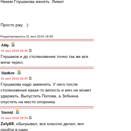
Некем Глушакова менять. Лимит.
Просто ржу.. :)
Редактировалось 31 июл 2016 18:38
Allig
-
31 июл 2016 18:36
Глушаков и до столкновения точно так же все
мячи терял.
Sladkov
-
31 июл 2016 18:35
Глушакова надо заменить. У него после
столкновения какая-то вялость и мяч не может
удержать. Выпустить Попова, а Зобнина
опустить на место опорника
Stemid
-
31 июл 2016 18:33
Zely69
, обыгрывал, все классно делал, мог
пройти в один