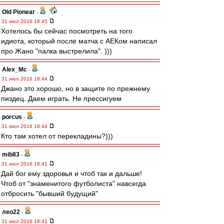
Old Pionear
-
31 июл 2016 18:45
Хотелось бы сейчас посмотреть на того
идиота, который после матча с АЕКом написал
про Жано "палка выстрелила". )))
Alex_Mc
-
31 июл 2016 18:44
Джано это хорошо, но в защите по прежнему
пиздец. Даем играть. Не прессигуем
porcus
-
31 июл 2016 18:44
Кто там хотел от перекладины?)))
mib83
-
31 июл 2016 18:41
Дай бог ему здоровья и чтоб так и дальше!
Чтоб от "знаменитого футболиста" навсегда
отбросить "бывший будущий"
лео22
-
31 июл 2016 18:41