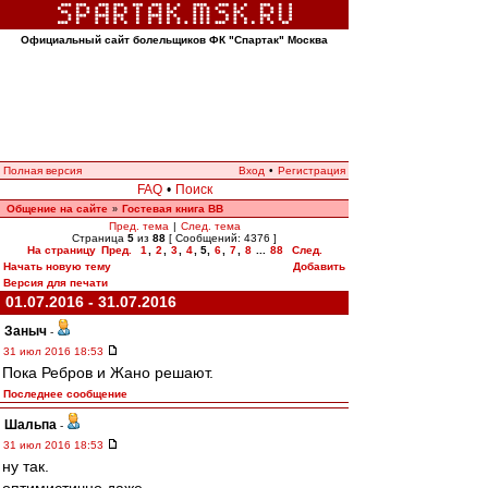
Официальный сайт болельщиков ФК "Спартак" Москва
Полная версия
Вход
•
Регистрация
FAQ
•
Поиск
Общение на сайте
Гостевая книга ВВ
»
Пред. тема
|
След. тема
Страница
5
из
88
[ Сообщений: 4376 ]
На страницу
Пред.
1
,
2
,
3
,
4
,
5
,
6
,
7
,
8
...
88
След.
Начать новую тему
Добавить
Версия для печати
01.07.2016 - 31.07.2016
Заныч
-
31 июл 2016 18:53
Пока Ребров и Жано решают.
Последнее сообщение
Шальпа
-
31 июл 2016 18:53
ну так.