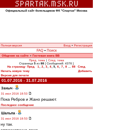
Официальный сайт болельщиков ФК "Спартак" Москва
Полная версия
Вход
•
Регистрация
FAQ
•
Поиск
Общение на сайте
Гостевая книга ВВ
»
Пред. тема
|
След. тема
Страница
5
из
88
[ Сообщений: 4376 ]
На страницу
Пред.
1
,
2
,
3
,
4
,
5
,
6
,
7
,
8
...
88
След.
Начать новую тему
Добавить
Версия для печати
01.07.2016 - 31.07.2016
Заныч
-
31 июл 2016 18:53
Пока Ребров и Жано решают.
Последнее сообщение
Шальпа
-
31 июл 2016 18:53
ну так.