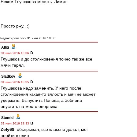
Некем Глушакова менять. Лимит.
Просто ржу.. :)
Редактировалось 31 июл 2016 18:38
Allig
-
31 июл 2016 18:36
Глушаков и до столкновения точно так же все
мячи терял.
Sladkov
-
31 июл 2016 18:35
Глушакова надо заменить. У него после
столкновения какая-то вялость и мяч не может
удержать. Выпустить Попова, а Зобнина
опустить на место опорника
Stemid
-
31 июл 2016 18:33
Zely69
, обыгрывал, все классно делал, мог
пройти в один