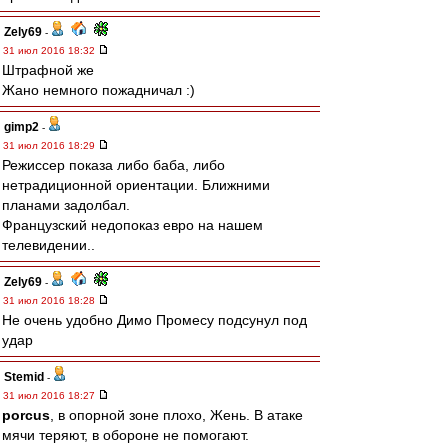
Zely69
-
31 июл 2016 18:32
Штрафной же
Жано немного пожадничал :)
gimp2
-
31 июл 2016 18:29
Режиссер показа либо баба, либо
нетрадиционной ориентации. Ближними
планами задолбал.
Французский недопоказ евро на нашем
телевидении..
Zely69
-
31 июл 2016 18:28
Не очень удобно Димо Промесу подсунул под
удар
Stemid
-
31 июл 2016 18:27
porcus
, в опорной зоне плохо, Жень. В атаке
мячи теряют, в обороне не помогают.