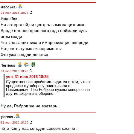
авоська
-
31 июл 2016 18:27
Ужас бля.
Ни латералей,ни центральных защитников.
Вроде в конце прошлого года поймали суть
игры сзади.
Четыре защитника и импровизация впереди.
Нет,опять тупые эксперименты.
Это уже врядли лечится.
Terrious
-
31 июл 2016 18:26
ys » 31 июл 2016 18:25
Существенная проблема видится в том, что в
предсезонку оборону наигрывали с
Песьяковым. При Реброве нужны совершенно
другие акценты в обороне..
Ну да, Ребров же не вратарь.
porcus
-
31 июл 2016 18:26
чёта Кэп у нас сегодня совсем косячит.