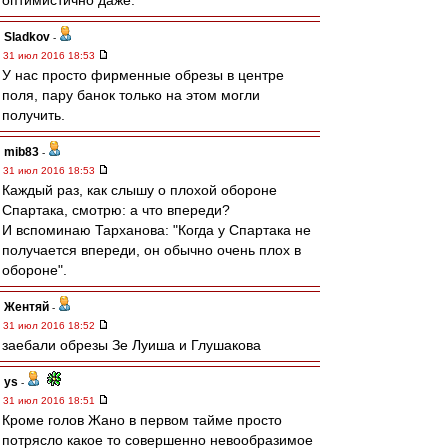
оптимистично даже.
Sladkov
-
31 июл 2016 18:53
У нас просто фирменные обрезы в центре
поля, пару банок только на этом могли
получить.
mib83
-
31 июл 2016 18:53
Каждый раз, как слышу о плохой обороне
Спартака, смотрю: а что впереди?
И вспоминаю Тарханова: "Когда у Спартака не
получается впереди, он обычно очень плох в
обороне".
Жентяй
-
31 июл 2016 18:52
заебали обрезы Зе Луиша и Глушакова
ys
-
31 июл 2016 18:51
Кроме голов Жано в первом тайме просто
потрясло какое то совершенно невообразимое