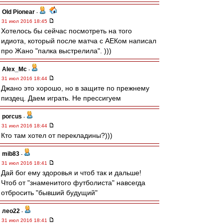
Old Pionear
-
31 июл 2016 18:45
Хотелось бы сейчас посмотреть на того
идиота, который после матча с АЕКом написал
про Жано "палка выстрелила". )))
Alex_Mc
-
31 июл 2016 18:44
Джано это хорошо, но в защите по прежнему
пиздец. Даем играть. Не прессигуем
porcus
-
31 июл 2016 18:44
Кто там хотел от перекладины?)))
mib83
-
31 июл 2016 18:41
Дай бог ему здоровья и чтоб так и дальше!
Чтоб от "знаменитого футболиста" навсегда
отбросить "бывший будущий"
лео22
-
31 июл 2016 18:41