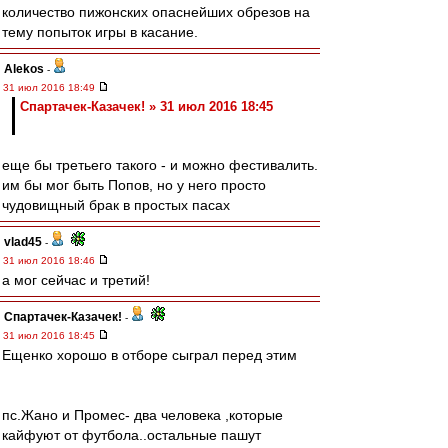
количество пижонских опаснейших обрезов на
тему попыток игры в касание.
Alekos
-
31 июл 2016 18:49
Спартачек-Казачек! » 31 июл 2016 18:45
еще бы третьего такого - и можно фестивалить.
им бы мог быть Попов, но у него просто
чудовищный брак в простых пасах
vlad45
-
31 июл 2016 18:46
а мог сейчас и третий!
Спартачек-Казачек!
-
31 июл 2016 18:45
Ещенко хорошо в отборе сыграл перед этим
пс.Жано и Промес- два человека ,которые
кайфуют от футбола..остальные пашут