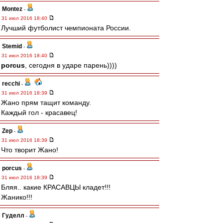
Montez
-
31 июл 2016 18:40
Лучший футболист чемпионата России.
Stemid
-
31 июл 2016 18:40
porcus
, сегодня в ударе парень))))
recchi
-
31 июл 2016 18:39
Жано прям тащит команду.
Каждый гол - красавец!
Zep
-
31 июл 2016 18:39
Что творит Жано!
porcus
-
31 июл 2016 18:39
Бляя.. какие КРАСАВЦЫ кладет!!!
Жанико!!!
Гуделл
-