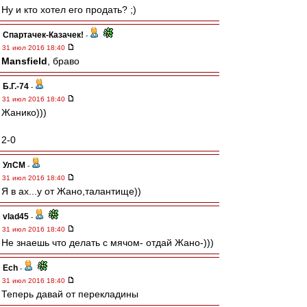
Ну и кто хотел его продать? ;)
Спартачек-Казачек!
-
31 июл 2016 18:40
Mansfield
, браво
Б.Г.-74
-
31 июл 2016 18:40
Жанико)))
2-0
УлСМ
-
31 июл 2016 18:40
Я в ах...у от Жано,талантище))
vlad45
-
31 июл 2016 18:40
Не знаешь что делать с мячом- отдай Жано-)))
Ech
-
31 июл 2016 18:40
Теперь давай от перекладины