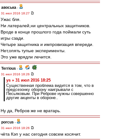
авоська
-
31 июл 2016 18:27
Ужас бля.
Ни латералей,ни центральных защитников.
Вроде в конце прошлого года поймали суть
игры сзади.
Четыре защитника и импровизация впереди.
Нет,опять тупые эксперименты.
Это уже врядли лечится.
Terrious
-
31 июл 2016 18:26
ys » 31 июл 2016 18:25
Существенная проблема видится в том, что в
предсезонку оборону наигрывали с
Песьяковым. При Реброве нужны совершенно
другие акценты в обороне..
Ну да, Ребров же не вратарь.
porcus
-
31 июл 2016 18:26
чёта Кэп у нас сегодня совсем косячит.