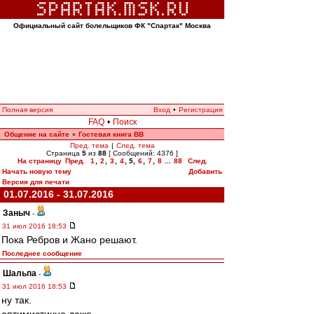
Официальный сайт болельщиков ФК "Спартак" Москва
Полная версия
Вход
•
Регистрация
FAQ
•
Поиск
Общение на сайте
Гостевая книга ВВ
»
Пред. тема
|
След. тема
Страница
5
из
88
[ Сообщений: 4376 ]
На страницу
Пред.
1
,
2
,
3
,
4
,
5
,
6
,
7
,
8
...
88
След.
Начать новую тему
Добавить
Версия для печати
01.07.2016 - 31.07.2016
Заныч
-
31 июл 2016 18:53
Пока Ребров и Жано решают.
Последнее сообщение
Шальпа
-
31 июл 2016 18:53
ну так.