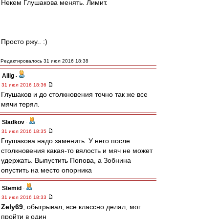
Некем Глушакова менять. Лимит.
Просто ржу.. :)
Редактировалось 31 июл 2016 18:38
Allig
-
31 июл 2016 18:36
Глушаков и до столкновения точно так же все
мячи терял.
Sladkov
-
31 июл 2016 18:35
Глушакова надо заменить. У него после
столкновения какая-то вялость и мяч не может
удержать. Выпустить Попова, а Зобнина
опустить на место опорника
Stemid
-
31 июл 2016 18:33
Zely69
, обыгрывал, все классно делал, мог
пройти в один