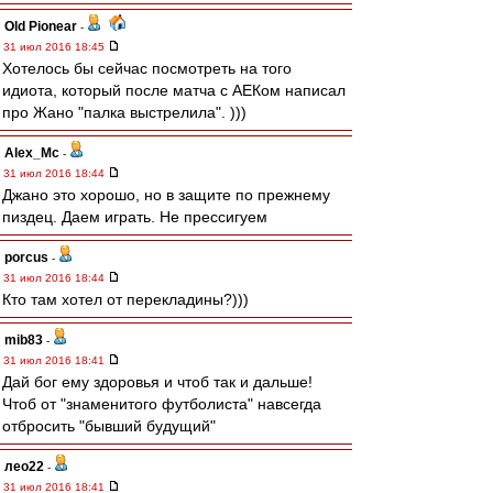
Old Pionear
-
31 июл 2016 18:45
Хотелось бы сейчас посмотреть на того
идиота, который после матча с АЕКом написал
про Жано "палка выстрелила". )))
Alex_Mc
-
31 июл 2016 18:44
Джано это хорошо, но в защите по прежнему
пиздец. Даем играть. Не прессигуем
porcus
-
31 июл 2016 18:44
Кто там хотел от перекладины?)))
mib83
-
31 июл 2016 18:41
Дай бог ему здоровья и чтоб так и дальше!
Чтоб от "знаменитого футболиста" навсегда
отбросить "бывший будущий"
лео22
-
31 июл 2016 18:41