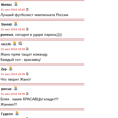
Montez
-
31 июл 2016 18:40
Лучший футболист чемпионата России.
Stemid
-
31 июл 2016 18:40
porcus
, сегодня в ударе парень))))
recchi
-
31 июл 2016 18:39
Жано прям тащит команду.
Каждый гол - красавец!
Zep
-
31 июл 2016 18:39
Что творит Жано!
porcus
-
31 июл 2016 18:39
Бляя.. какие КРАСАВЦЫ кладет!!!
Жанико!!!
Гуделл
-