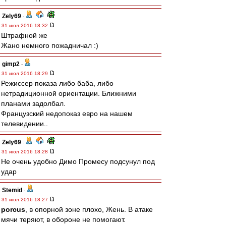
Zely69
-
31 июл 2016 18:32
Штрафной же
Жано немного пожадничал :)
gimp2
-
31 июл 2016 18:29
Режиссер показа либо баба, либо
нетрадиционной ориентации. Ближними
планами задолбал.
Французский недопоказ евро на нашем
телевидении..
Zely69
-
31 июл 2016 18:28
Не очень удобно Димо Промесу подсунул под
удар
Stemid
-
31 июл 2016 18:27
porcus
, в опорной зоне плохо, Жень. В атаке
мячи теряют, в обороне не помогают.