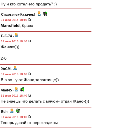
Ну и кто хотел его продать? ;)
Спартачек-Казачек!
-
31 июл 2016 18:40
Mansfield
, браво
Б.Г.-74
-
31 июл 2016 18:40
Жанико)))
2-0
УлСМ
-
31 июл 2016 18:40
Я в ах...у от Жано,талантище))
vlad45
-
31 июл 2016 18:40
Не знаешь что делать с мячом- отдай Жано-)))
Ech
-
31 июл 2016 18:40
Теперь давай от перекладины