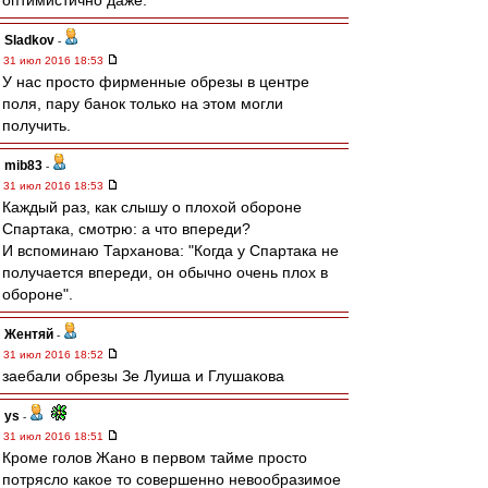
оптимистично даже.
Sladkov
-
31 июл 2016 18:53
У нас просто фирменные обрезы в центре
поля, пару банок только на этом могли
получить.
mib83
-
31 июл 2016 18:53
Каждый раз, как слышу о плохой обороне
Спартака, смотрю: а что впереди?
И вспоминаю Тарханова: "Когда у Спартака не
получается впереди, он обычно очень плох в
обороне".
Жентяй
-
31 июл 2016 18:52
заебали обрезы Зе Луиша и Глушакова
ys
-
31 июл 2016 18:51
Кроме голов Жано в первом тайме просто
потрясло какое то совершенно невообразимое