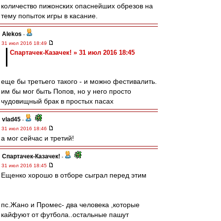
количество пижонских опаснейших обрезов на
тему попыток игры в касание.
Alekos
-
31 июл 2016 18:49
Спартачек-Казачек! » 31 июл 2016 18:45
еще бы третьего такого - и можно фестивалить.
им бы мог быть Попов, но у него просто
чудовищный брак в простых пасах
vlad45
-
31 июл 2016 18:46
а мог сейчас и третий!
Спартачек-Казачек!
-
31 июл 2016 18:45
Ещенко хорошо в отборе сыграл перед этим
пс.Жано и Промес- два человека ,которые
кайфуют от футбола..остальные пашут