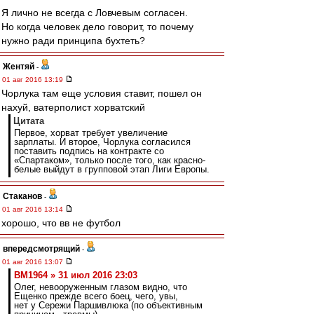
Я лично не всегда с Ловчевым согласен.
Но когда человек дело говорит, то почему
нужно ради принципа бухтеть?
Жентяй
-
01 авг 2016 13:19
Чорлука там еще условия ставит, пошел он
нахуй, ватерполист хорватский
Цитата
Первое, хорват требует увеличение
зарплаты. И второе, Чорлука согласился
поставить подпись на контракте со
«Спартаком», только после того, как красно-
белые выйдут в групповой этап Лиги Европы.
Cтаканов
-
01 авг 2016 13:14
хорошо, что вв не футбол
впередсмотрящий
-
01 авг 2016 13:07
BM1964 » 31 июл 2016 23:03
Олег, невооруженным глазом видно, что
Ещенко прежде всего боец, чего, увы,
нет у Сережи Паршивлюка (по объективным