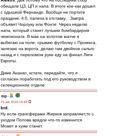
Alekos
, дык потому что на последний сбор
обещали ЦЗ, ЦП и напа. В итоге кое-как дошел
с одышкой Фернандо. Вообще не портите
праздник. 4:0, папена в отставку... Завтра
объявят Чорлуку или Фонте. Через неделю
напа, который станет лучшим бомбардиром
чемпионата. В мае на золотом матче я
выбегаю на поле, срываю футболку с Промеса,
залезаю на ворота, делаю там двойное сальто
назад и с переломом руки еду на финал Лиги
Европы.
Диме Ананко, кстати, передайте, что я
согласен поработать под его руководством в
селекционном отделе.
mp
-
01 авг 2016 14:45
brd
,
Ну если трансферами Жирков заправляет,то с
уходом Попова врядли что-то изменится.
Может и хуже станет.