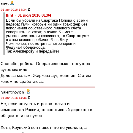
flint
-
01 авг 2016 14:34
flint » 31 июл 2016 01:04
Если бы убрали из Спартака Попова с всеми
педерастами, которые ни один трансфер без
пополнения собственного лицевого счета
совершить не хотят, а взяли бы меня -
умного, честного и красивого, то Спартак уже
в этом сезоне пробился бы в Лигу
Чемпионов, несмотря на нетренеров и
Федуна-Победоносца.
Так Алекперову и передайте)
Спасибо, ребята. Оперативненько - полутора
суток хватило.
Дело за малым: Жиркова аут, меня ин. С этим
конем не сработаюсь.
Valentinovich
-
01 авг 2016 14:34
Не, если покупать игроков только из
чемпионата России, то спортивный директор в
общем то и не нужен.
Хотя, Крупский вон пишет что не уволили, а