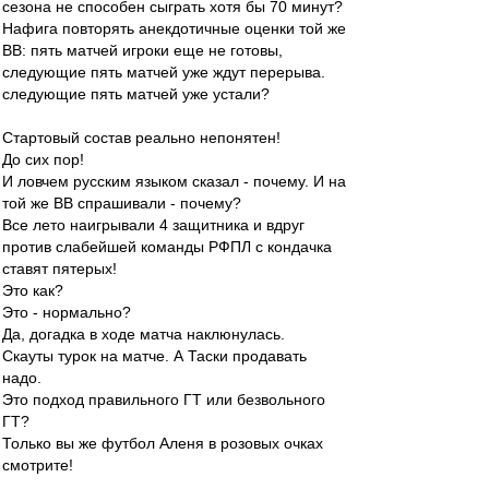
сезона не способен сыграть хотя бы 70 минут?
Нафига повторять анекдотичные оценки той же
ВВ: пять матчей игроки еще не готовы,
следующие пять матчей уже ждут перерыва.
следующие пять матчей уже устали?
Стартовый состав реально непонятен!
До сих пор!
И ловчем русским языком сказал - почему. И на
той же ВВ спрашивали - почему?
Все лето наигрывали 4 защитника и вдруг
против слабейшей команды РФПЛ с кондачка
ставят пятерых!
Это как?
Это - нормально?
Да, догадка в ходе матча наклюнулась.
Скауты турок на матче. А Таски продавать
надо.
Это подход правильного ГТ или безвольного
ГТ?
Только вы же футбол Аленя в розовых очках
смотрите!