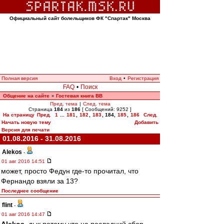
Официальный сайт болельщиков ФК "Спартак" Москва
Полная версия
Вход
•
Регистрация
FAQ
•
Поиск
Общение на сайте
Гостевая книга ВВ
»
Пред. тема
|
След. тема
Страница
184
из
186
[ Сообщений: 9252 ]
На страницу
Пред.
1
...
181
,
182
,
183
,
184
,
185
,
186
След.
Начать новую тему
Добавить
Версия для печати
01.08.2016 - 31.08.2016
Alekos
-
01 авг 2016 14:51
может, просто Федун где-то прочитал, что
Фернандо взяли за 13?
Последнее сообщение
flint
-
01 авг 2016 14:47