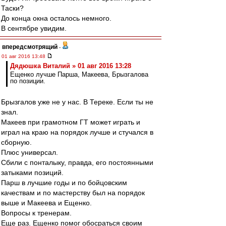
Таски?
До конца окна осталось немного.
В сентябре увидим.
впередсмотрящий
-
01 авг 2016 13:48
Дядюшка Виталий » 01 авг 2016 13:28
Ещенко лучше Парша, Макеева, Брызгалова
по позиции.
Брызгалов уже не у нас. В Тереке. Если ты не
знал.
Макеев при грамотном ГТ может играть и
играл на краю на порядок лучше и стучался в
сборную.
Плюс универсал.
Сбили с понталыку, правда, его постоянными
затыками позиций.
Парш в лучшие годы и по бойцовским
качествам и по мастерству был на порядок
выше и Макеева и Ещенко.
Вопросы к тренерам.
Еще раз. Ещенко помог обосраться своим