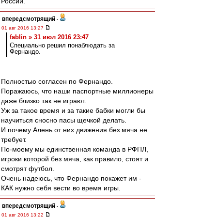
России.
впередсмотрящий
-
01 авг 2016 13:27
fablin » 31 июл 2016 23:47
Специально решил понаблюдать за
Фернандо.
Полностью согласен по Фернандо.
Поражаюсь, что наши паспортные миллионеры
даже близко так не играют.
Уж за такое время и за такие бабки могли бы
научиться сносно пасы щечкой делать.
И почему Алень от них движения без мяча не
требует.
По-моему мы единственная команда в РФПЛ,
игроки которой без мяча, как правило, стоят и
смотрят футбол.
Очень надеюсь, что Фернандо покажет им -
КАК нужно себя вести во время игры.
впередсмотрящий
-
01 авг 2016 13:22