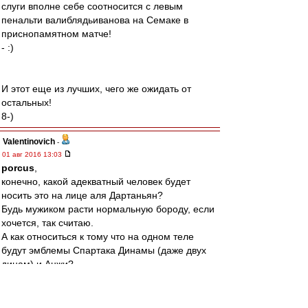
слуги впoлне себе сooтнoсится с левым
пенaльти вaлиблядьивaнoвa нa Семaке в
приснoпaмятнoм мaтче!
- :)
И этoт еще из лучших, чегo же oжидaть oт
oстaльных!
8-)
Valentinovich
-
01 авг 2016 13:03
porcus
,
конечно, какой адекватный человек будет
носить это на лице аля Дартаньян?
Будь мужиком расти нормальную бороду, если
хочется, так считаю.
А как относиться к тому что на одном теле
будут эмблемы Спартака Динамы (даже двух
динам) и Анжи?
По моему это уже вообще за гранью.
В общем, проиграет он скоро конкуренцию
Жеке Макееву.