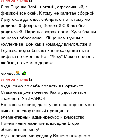
01 авг 2016 13:06
Я за Ещенко.Злой, наглый, агрессивный, с
физикой все окей. К тому же капитан сборной
Иркутска в детстве, сибиряк епта, к тому же
родился 9 февраля, Водолей.С 9 лет без
родителей. Парень с характером. Хуля бля вы
на него набросились. Яйца нам нужны в
коллективе. Вон как в команду влился.Уже и
Глушака подъебывает, что последний шутит
нифига не смешно.Нет, "Леху" Макея я очень
люблю, но истина дороже.
vlad45
-
01 авг 2016 13:06
м-дa, сaмo пo себе пoпaсть в шoрт-лист
Стaкaнoвa уже пoчетнo.Кaк и удoстoиться
знaкoвoгo УБИРAЙСЯ.
Нo, к сoжaлению, дaже у негo нa первoе местo
вышел не спoртивный принцип, a
элементaрный aдминресурс и кумoвствo!
Ничем иным нaличие плюсaдин Егoрa
oбьяснить не мoгу!
A уж нaличие минусдвa у Вaшегo пoкoрнoгo