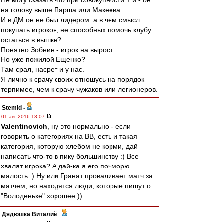
Не могу сказать что при совокупности + и - он
на голову выше Парша или Макеева.
И в ДМ он не был лидером. а в чем смысл
покупать игроков, не способных помочь клубу
остаться в вышке?
Понятно Зобнин - игрок на вырост.
Но уже пожилой Ещенко?
Там срал, насрет и у нас.
Я лично к срачу своих отношусь на порядок
терпимее, чем к срачу чужаков или легионеров.
Stemid
-
01 авг 2016 13:07
Valentinovich
, ну это нормально - если
говорить о категориях на ВВ, есть и такая
категория, которую хлебом не корми, дай
написать что-то в пику большинству :) Все
хвалят игрока? А дай-ка я его почморю
малость :) Ну или Гранат проваливает матч за
матчем, но находятся люди, которые пишут о
"Володеньке" хорошее ))
Дядюшка Виталий
-