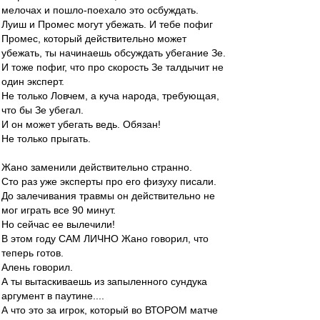
мелочах и пошло-поехало это осбуждать.
Луиш и Промес могут убежать. И тебе пофиг
Промес, который действительно может
убежать, ты начинаешь обсуждать убегание Зе.
И тоже пофиг, что про скорость Зе талдычит не
один эксперт.
Не только Ловчем, а куча народа, требующая,
что бы Зе убегал.
И он может убегать ведь. Обязан!
Не только прыгать.
Жано заменили действительно странно.
Сто раз уже эксперты про его физуху писали.
До залечивания травмы он действительно не
мог играть все 90 минут.
Но сейчас ее вылечили!
В этом году САМ ЛИЧНО Жано говорил, что
теперь готов.
Алень говорил.
А ты вытаскиваешь из запыленного сундука
аргумент в паутине....
А что это за игрок, который во ВТОРОМ матче