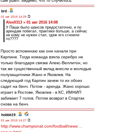
сам ушел. Видимо, что то случилось.
brd
-
01 авг 2016 14:29
Alex0313 » 01 авг 2016 14:08
У Паши было шансов предостаточно, и по
арендам побегал, практики больше, а сейчас
ни кому не нужен стал, гдеж его сгноили
то????
Просто вспоминаю как они начали при
Карпине. Тогда команда взяла серебро не
только благодаря связке Алекс-Веллитон, но
так же существенный вклад внесли и молодые
полузащитники Жано и Яковлев. На
следующий год Карпин зачем то их обоих
садит на бенч. Потом - аренда. Жано хорошо
играет в Ростове, Яковлев - в КС, ИМНИП
забивает 7 голов. Потом возврат в Спартак
снова на бенч.
hobbit19
-
01 авг 2016 14:27
http://www.championat.com/football/news ...