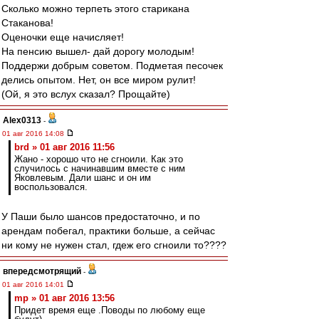
Сколько можно терпеть этого старикана
Стаканова!
Оценочки еще начисляет!
На пенсию вышел- дай дорогу молодым!
Поддержи добрым советом. Подметая песочек
делись опытом. Нет, он все миром рулит!
(Ой, я это вслух сказал? Прощайте)
Alex0313
-
01 авг 2016 14:08
brd » 01 авг 2016 11:56
Жано - хорошо что не сгноили. Как это
случилось с начинавшим вместе с ним
Яковлевым. Дали шанс и он им
воспользовался.
У Паши было шансов предостаточно, и по
арендам побегал, практики больше, а сейчас
ни кому не нужен стал, гдеж его сгноили то????
впередсмотрящий
-
01 авг 2016 14:01
mp » 01 авг 2016 13:56
Придет время еще .Поводы по любому еще