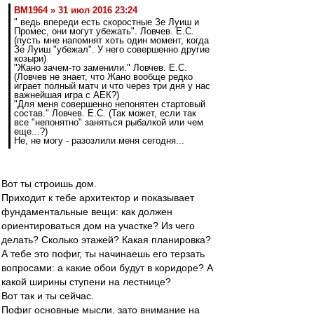
BM1964 » 31 июл 2016 23:24
" ведь впереди есть скоростные Зе Луиш и
Промес, они могут убежать". Ловчев. Е.С.
(пусть мне напомнят хоть один момент, когда
Зе Луиш "убежал". У него совершенно другие
козыри)
"Жано зачем-то заменили." Ловчев. Е.С.
(Ловчев не знает, что Жано вообще редко
играет полный матч и что через три дня у нас
важнейшая игра с АЕК?)
"Для меня совершенно непонятен стартовый
состав." Ловчев. Е.С. (Так может, если так
все "непонятно" заняться рыбалкой или чем
еще...?)
Не, не могу - разозлили меня сегодня...
Вот ты строишь дом.
Приходит к тебе архитектор и показывает
фундаментальные вещи: как должен
ориентироваться дом на участке? Из чего
делать? Сколько этажей? Какая планировка?
А тебе это пофиг, ты начинаешь его терзать
вопросами: а какие обои будут в коридоре? А
какой ширины ступени на лестнице?
Вот так и ты сейчас.
Пофиг основные мысли, зато внимание на