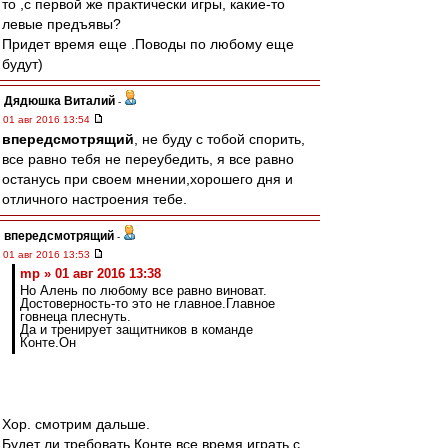
то ,с первой же практически игры, какие-то
левые предъявы?
Придет время еще .Поводы по любому еще
будут)
Дядюшка Виталий
-
01 авг 2016 13:54
впередсмотрящий
, не буду с тобой спорить,
все равно тебя не переубедить, я все равно
останусь при своем мнении,хорошего дня и
отличного настроения тебе.
впередсмотрящий
-
01 авг 2016 13:53
mp » 01 авг 2016 13:38
Но Алень по любому все равно виноват.
Достоверность-то это не главное.Главное
говнеца плеснуть.
Да и тренирует защитников в команде
Конте.Он
Хор. смотрим дальше.
Будет ли требовать Конте все время играть с