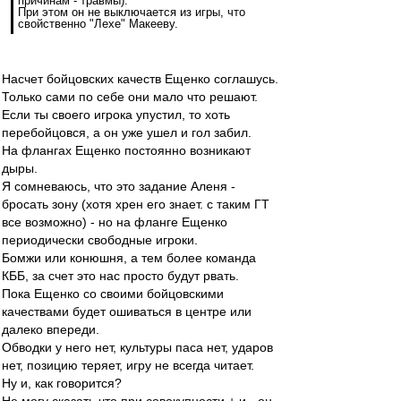
причинам - травмы).
При этом он не выключается из игры, что
свойственно "Лехе" Макееву.
Насчет бойцовских качеств Ещенко соглашусь.
Только сами по себе они мало что решают.
Если ты своего игрока упустил, то хоть
перебойцовся, а он уже ушел и гол забил.
На флангах Ещенко постоянно возникают
дыры.
Я сомневаюсь, что это задание Аленя -
бросать зону (хотя хрен его знает. с таким ГТ
все возможно) - но на фланге Ещенко
периодически свободные игроки.
Бомжи или конюшня, а тем более команда
КББ, за счет это нас просто будут рвать.
Пока Ещенко со своими бойцовскими
качествами будет ошиваться в центре или
далеко впереди.
Обводки у него нет, культуры паса нет, ударов
нет, позицию теряет, игру не всегда читает.
Ну и, как говорится?