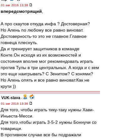
01 авг 2016 13:38
впередсмотрящий
,
А про скаутов откуда инфа ? Достоверная?
Но Алень по любому все равно виноват.
Достоверность-то это не главное.Главное
говнеца плеснуть.
Да и тренирует защитников в команде
Конте.Он исходя из их возможностей и
состояния вполне мог рекомендовать играть
против Тулы в три центральных. А когда и с кем
это еще наигрывать? С Зенитом? С конями?
Но Алень опять и все равно виноват.Как не
крути ))
VUK-slava
-
01 авг 2016 13:36
Для того, чтобы играть тику-таку нужны Хави-
Иньеста-Месси.
Для того,чтобы играть 3-5-2 нужны Боннучи со
товарищи.
В противном случае все бы подражали