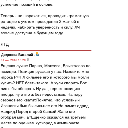
усиление позиций в основе.
Теперь - не шарахаться, проводить грамотную
ротацию с учетом проведения 2 матчей в
неделю, набирать уверенность и силу. ЛЧ
вполне доступна в будущем году.
ЯТД
Дядюшка Виталий
-
01 авг 2016 13:28
Ещенко лучше Парша, Макеева, Брызгалова по
позиции. Позиция русская у нас. Назовите мне
игрока РФПЛ сильнее его и которого мы могли
купить? НЕТ блять такого. А хули спорить.Вот
лишь бы обосрать.Ну да , теряет позицию
иногда, ну а кто ж без недостатков. На пару
сезонов его хватит.Понятно, что условный
Иванович был бы сильнее его.Но лимит едрид
мадрид.Перед второй банкой Жано кто
отобрал мяч, а?Ещенко оказался на третьем
месте по оценкам хускоред в чемпионате