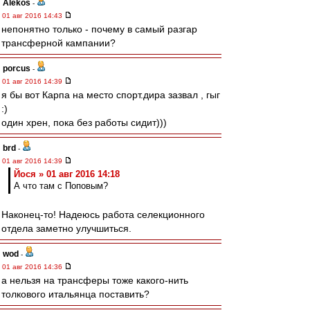
Alekos
-
01 авг 2016 14:43
непонятно только - почему в самый разгар
трансферной кампании?
porcus
-
01 авг 2016 14:39
я бы вот Карпа на место спорт.дира зазвал , гыг
:)
один хрен, пока без работы сидит)))
brd
-
01 авг 2016 14:39
Йося » 01 авг 2016 14:18
А что там с Поповым?
Наконец-то! Надеюсь работа селекционного
отдела заметно улучшиться.
wod
-
01 авг 2016 14:36
а нельзя на трансферы тоже какого-нить
толкового итальянца поставить?