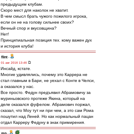
предыдущим клубам.
Скоро мест для наколок не хватит.
В чем смысл брать чужого пожилого игрока,
если он не на голову сильнее своих?
Вечный спор и вкусовщина?
Нет!
Принципиальная позиция тех. кому важен дух
и история клуба!
flint
-
01 авг 2016 13:46
Инсайд, кстате.
Многие удивлялись, почему это Каррера не
стал главным в Бари, не уехал с Конте в Челси,
а оказался у нас.
Все просто. Федун предъявил Абрамовичу за
муриньовского протеже Якина, который на
деле оказался фуфелом. Абрамович поржал,
сказал, что Моу тут ни при чем, а это сам Рома
пошутил над Леней. Но как нормальный пацан
отдал Карреру Федуну в знак примирения.
mp
-