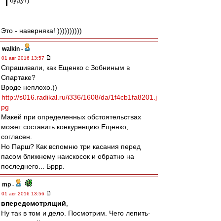
будут)
Это - наверняка! ))))))))))
walkin
-
01 авг 2016 13:57
Спрашивали, как Ещенко с Зобниным в
Спартаке?
Вроде неплохо.))
http://s016.radikal.ru/i336/1608/da/1f4cb1fa8201.j
pg
Макей при определенных обстоятельствах
может составить конкуренцию Ещенко,
согласен.
Но Парш? Как вспомню три касания перед
пасом ближнему наискосок и обратно на
последнего... Бррр.
mp
-
01 авг 2016 13:56
впередсмотрящий
,
Ну так в том и дело. Посмотрим. Чего лепить-