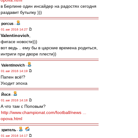
opova.html
в Берлине один инсайдер на радостях сегодня
раздавит бутылку )))
porcus
-
01 авг 2016 14:27
Valentinovich
,
фигасе новости)))
вот ведь .. ему бы в царские времена родиться,
интриги при дворе плести))
Valentinovich
-
01 авг 2016 14:19
Папен всё!?
Уходит эпоха
Йося
-
01 авг 2016 14:18
А что там с Поповым?
http://www.championat.com/football/news ...
opova.html
зpитель
-
01 авг 2016 14:17