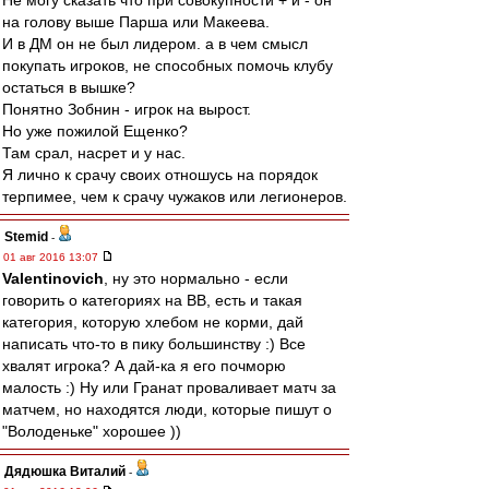
Не могу сказать что при совокупности + и - он
на голову выше Парша или Макеева.
И в ДМ он не был лидером. а в чем смысл
покупать игроков, не способных помочь клубу
остаться в вышке?
Понятно Зобнин - игрок на вырост.
Но уже пожилой Ещенко?
Там срал, насрет и у нас.
Я лично к срачу своих отношусь на порядок
терпимее, чем к срачу чужаков или легионеров.
Stemid
-
01 авг 2016 13:07
Valentinovich
, ну это нормально - если
говорить о категориях на ВВ, есть и такая
категория, которую хлебом не корми, дай
написать что-то в пику большинству :) Все
хвалят игрока? А дай-ка я его почморю
малость :) Ну или Гранат проваливает матч за
матчем, но находятся люди, которые пишут о
"Володеньке" хорошее ))
Дядюшка Виталий
-