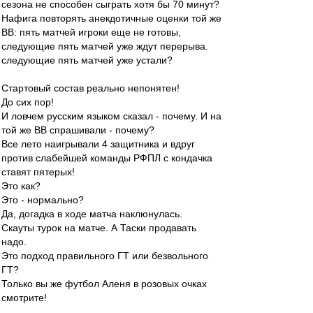
сезона не способен сыграть хотя бы 70 минут?
Нафига повторять анекдотичные оценки той же
ВВ: пять матчей игроки еще не готовы,
следующие пять матчей уже ждут перерыва.
следующие пять матчей уже устали?
Стартовый состав реально непонятен!
До сих пор!
И ловчем русским языком сказал - почему. И на
той же ВВ спрашивали - почему?
Все лето наигрывали 4 защитника и вдруг
против слабейшей команды РФПЛ с кондачка
ставят пятерых!
Это как?
Это - нормально?
Да, догадка в ходе матча наклюнулась.
Скауты турок на матче. А Таски продавать
надо.
Это подход правильного ГТ или безвольного
ГТ?
Только вы же футбол Аленя в розовых очках
смотрите!