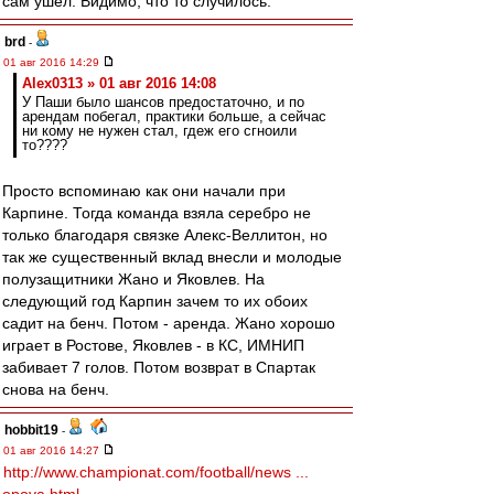
сам ушел. Видимо, что то случилось.
brd
-
01 авг 2016 14:29
Alex0313 » 01 авг 2016 14:08
У Паши было шансов предостаточно, и по
арендам побегал, практики больше, а сейчас
ни кому не нужен стал, гдеж его сгноили
то????
Просто вспоминаю как они начали при
Карпине. Тогда команда взяла серебро не
только благодаря связке Алекс-Веллитон, но
так же существенный вклад внесли и молодые
полузащитники Жано и Яковлев. На
следующий год Карпин зачем то их обоих
садит на бенч. Потом - аренда. Жано хорошо
играет в Ростове, Яковлев - в КС, ИМНИП
забивает 7 голов. Потом возврат в Спартак
снова на бенч.
hobbit19
-
01 авг 2016 14:27
http://www.championat.com/football/news ...