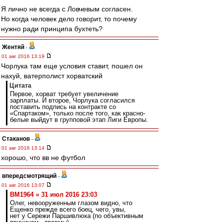
Я лично не всегда с Ловчевым согласен.
Но когда человек дело говорит, то почему
нужно ради принципа бухтеть?
Жентяй
-
01 авг 2016 13:19
Чорлука там еще условия ставит, пошел он
нахуй, ватерполист хорватский
Цитата
Первое, хорват требует увеличение
зарплаты. И второе, Чорлука согласился
поставить подпись на контракте со
«Спартаком», только после того, как красно-
белые выйдут в групповой этап Лиги Европы.
Cтаканов
-
01 авг 2016 13:14
хорошо, что вв не футбол
впередсмотрящий
-
01 авг 2016 13:07
BM1964 » 31 июл 2016 23:03
Олег, невооруженным глазом видно, что
Ещенко прежде всего боец, чего, увы,
нет у Сережи Паршивлюка (по объективным