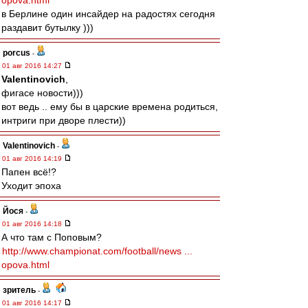
opova.html
в Берлине один инсайдер на радостях сегодня
раздавит бутылку )))
porcus
-
01 авг 2016 14:27
Valentinovich
,
фигасе новости)))
вот ведь .. ему бы в царские времена родиться,
интриги при дворе плести))
Valentinovich
-
01 авг 2016 14:19
Папен всё!?
Уходит эпоха
Йося
-
01 авг 2016 14:18
А что там с Поповым?
http://www.championat.com/football/news ...
opova.html
зpитель
-
01 авг 2016 14:17