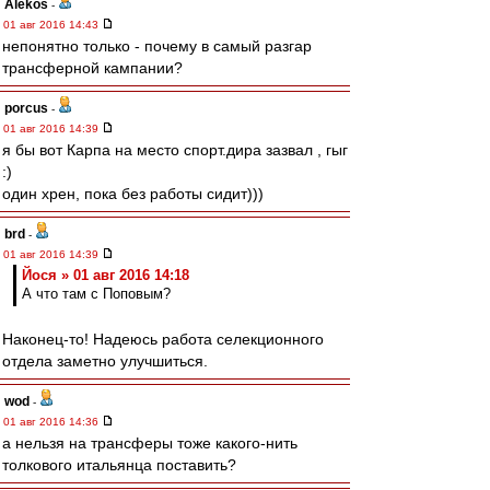
Alekos
-
01 авг 2016 14:43
непонятно только - почему в самый разгар
трансферной кампании?
porcus
-
01 авг 2016 14:39
я бы вот Карпа на место спорт.дира зазвал , гыг
:)
один хрен, пока без работы сидит)))
brd
-
01 авг 2016 14:39
Йося » 01 авг 2016 14:18
А что там с Поповым?
Наконец-то! Надеюсь работа селекционного
отдела заметно улучшиться.
wod
-
01 авг 2016 14:36
а нельзя на трансферы тоже какого-нить
толкового итальянца поставить?