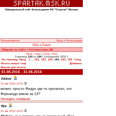
Официальный сайт болельщиков ФК "Спартак" Москва
Полная версия
Вход
•
Регистрация
FAQ
•
Поиск
Общение на сайте
Гостевая книга ВВ
»
Пред. тема
|
След. тема
Страница
184
из
186
[ Сообщений: 9252 ]
На страницу
Пред.
1
...
181
,
182
,
183
,
184
,
185
,
186
След.
Начать новую тему
Добавить
Версия для печати
01.08.2016 - 31.08.2016
Alekos
-
01 авг 2016 14:51
может, просто Федун где-то прочитал, что
Фернандо взяли за 13?
Последнее сообщение
flint
-
01 авг 2016 14:47