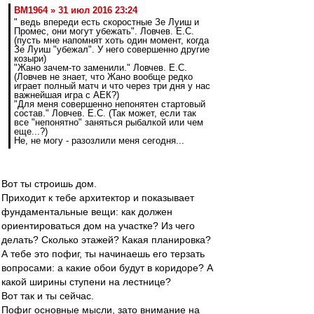
BM1964 » 31 июл 2016 23:24
" ведь впереди есть скоростные Зе Луиш и
Промес, они могут убежать". Ловчев. Е.С.
(пусть мне напомнят хоть один момент, когда
Зе Луиш "убежал". У него совершенно другие
козыри)
"Жано зачем-то заменили." Ловчев. Е.С.
(Ловчев не знает, что Жано вообще редко
играет полный матч и что через три дня у нас
важнейшая игра с АЕК?)
"Для меня совершенно непонятен стартовый
состав." Ловчев. Е.С. (Так может, если так
все "непонятно" заняться рыбалкой или чем
еще...?)
Не, не могу - разозлили меня сегодня...
Вот ты строишь дом.
Приходит к тебе архитектор и показывает
фундаментальные вещи: как должен
ориентироваться дом на участке? Из чего
делать? Сколько этажей? Какая планировка?
А тебе это пофиг, ты начинаешь его терзать
вопросами: а какие обои будут в коридоре? А
какой ширины ступени на лестнице?
Вот так и ты сейчас.
Пофиг основные мысли, зато внимание на