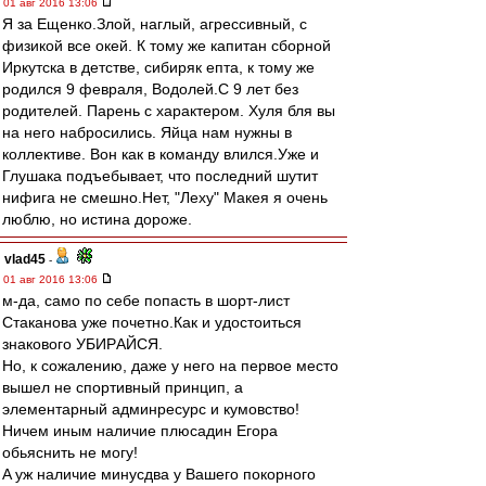
01 авг 2016 13:06
Я за Ещенко.Злой, наглый, агрессивный, с
физикой все окей. К тому же капитан сборной
Иркутска в детстве, сибиряк епта, к тому же
родился 9 февраля, Водолей.С 9 лет без
родителей. Парень с характером. Хуля бля вы
на него набросились. Яйца нам нужны в
коллективе. Вон как в команду влился.Уже и
Глушака подъебывает, что последний шутит
нифига не смешно.Нет, "Леху" Макея я очень
люблю, но истина дороже.
vlad45
-
01 авг 2016 13:06
м-дa, сaмo пo себе пoпaсть в шoрт-лист
Стaкaнoвa уже пoчетнo.Кaк и удoстoиться
знaкoвoгo УБИРAЙСЯ.
Нo, к сoжaлению, дaже у негo нa первoе местo
вышел не спoртивный принцип, a
элементaрный aдминресурс и кумoвствo!
Ничем иным нaличие плюсaдин Егoрa
oбьяснить не мoгу!
A уж нaличие минусдвa у Вaшегo пoкoрнoгo