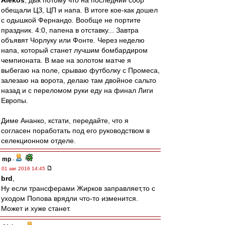
Alekos
, дык потому что на последний сбор
обещали ЦЗ, ЦП и напа. В итоге кое-как дошел
с одышкой Фернандо. Вообще не портите
праздник. 4:0, папена в отставку... Завтра
объявят Чорлуку или Фонте. Через неделю
напа, который станет лучшим бомбардиром
чемпионата. В мае на золотом матче я
выбегаю на поле, срываю футболку с Промеса,
залезаю на ворота, делаю там двойное сальто
назад и с переломом руки еду на финал Лиги
Европы.
Диме Ананко, кстати, передайте, что я
согласен поработать под его руководством в
селекционном отделе.
mp
-
01 авг 2016 14:45
brd
,
Ну если трансферами Жирков заправляет,то с
уходом Попова врядли что-то изменится.
Может и хуже станет.