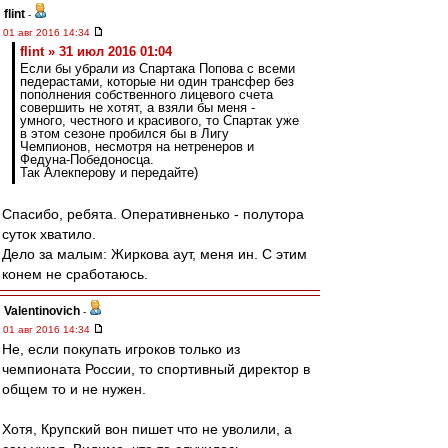
flint
-
01 авг 2016 14:34
flint » 31 июл 2016 01:04
Если бы убрали из Спартака Попова с всеми
педерастами, которые ни один трансфер без
пополнения собственного лицевого счета
совершить не хотят, а взяли бы меня -
умного, честного и красивого, то Спартак уже
в этом сезоне пробился бы в Лигу
Чемпионов, несмотря на нетренеров и
Федуна-Победоносца.
Так Алекперову и передайте)
Спасибо, ребята. Оперативненько - полутора
суток хватило.
Дело за малым: Жиркова аут, меня ин. С этим
конем не сработаюсь.
Valentinovich
-
01 авг 2016 14:34
Не, если покупать игроков только из
чемпионата России, то спортивный директор в
общем то и не нужен.
Хотя, Крупский вон пишет что не уволили, а