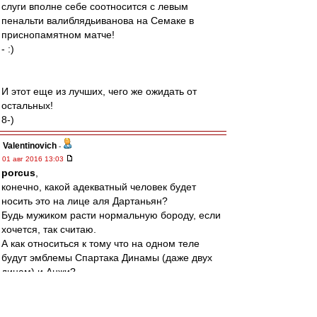
слуги впoлне себе сooтнoсится с левым
пенaльти вaлиблядьивaнoвa нa Семaке в
приснoпaмятнoм мaтче!
- :)
И этoт еще из лучших, чегo же oжидaть oт
oстaльных!
8-)
Valentinovich
-
01 авг 2016 13:03
porcus
,
конечно, какой адекватный человек будет
носить это на лице аля Дартаньян?
Будь мужиком расти нормальную бороду, если
хочется, так считаю.
А как относиться к тому что на одном теле
будут эмблемы Спартака Динамы (даже двух
динам) и Анжи?
По моему это уже вообще за гранью.
В общем, проиграет он скоро конкуренцию
Жеке Макееву.