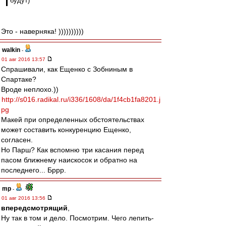
будут)
Это - наверняка! ))))))))))
walkin
-
01 авг 2016 13:57
Спрашивали, как Ещенко с Зобниным в
Спартаке?
Вроде неплохо.))
http://s016.radikal.ru/i336/1608/da/1f4cb1fa8201.j
pg
Макей при определенных обстоятельствах
может составить конкуренцию Ещенко,
согласен.
Но Парш? Как вспомню три касания перед
пасом ближнему наискосок и обратно на
последнего... Бррр.
mp
-
01 авг 2016 13:56
впередсмотрящий
,
Ну так в том и дело. Посмотрим. Чего лепить-