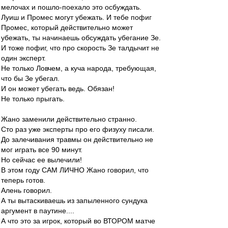
мелочах и пошло-поехало это осбуждать.
Луиш и Промес могут убежать. И тебе пофиг
Промес, который действительно может
убежать, ты начинаешь обсуждать убегание Зе.
И тоже пофиг, что про скорость Зе талдычит не
один эксперт.
Не только Ловчем, а куча народа, требующая,
что бы Зе убегал.
И он может убегать ведь. Обязан!
Не только прыгать.
Жано заменили действительно странно.
Сто раз уже эксперты про его физуху писали.
До залечивания травмы он действительно не
мог играть все 90 минут.
Но сейчас ее вылечили!
В этом году САМ ЛИЧНО Жано говорил, что
теперь готов.
Алень говорил.
А ты вытаскиваешь из запыленного сундука
аргумент в паутине....
А что это за игрок, который во ВТОРОМ матче