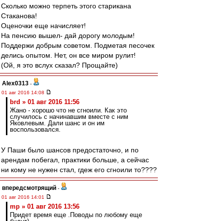
Сколько можно терпеть этого старикана
Стаканова!
Оценочки еще начисляет!
На пенсию вышел- дай дорогу молодым!
Поддержи добрым советом. Подметая песочек
делись опытом. Нет, он все миром рулит!
(Ой, я это вслух сказал? Прощайте)
Alex0313
-
01 авг 2016 14:08
brd » 01 авг 2016 11:56
Жано - хорошо что не сгноили. Как это
случилось с начинавшим вместе с ним
Яковлевым. Дали шанс и он им
воспользовался.
У Паши было шансов предостаточно, и по
арендам побегал, практики больше, а сейчас
ни кому не нужен стал, гдеж его сгноили то????
впередсмотрящий
-
01 авг 2016 14:01
mp » 01 авг 2016 13:56
Придет время еще .Поводы по любому еще