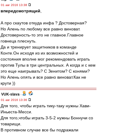
01 авг 2016 13:38
впередсмотрящий
,
А про скаутов откуда инфа ? Достоверная?
Но Алень по любому все равно виноват.
Достоверность-то это не главное.Главное
говнеца плеснуть.
Да и тренирует защитников в команде
Конте.Он исходя из их возможностей и
состояния вполне мог рекомендовать играть
против Тулы в три центральных. А когда и с кем
это еще наигрывать? С Зенитом? С конями?
Но Алень опять и все равно виноват.Как не
крути ))
VUK-slava
-
01 авг 2016 13:36
Для того, чтобы играть тику-таку нужны Хави-
Иньеста-Месси.
Для того,чтобы играть 3-5-2 нужны Боннучи со
товарищи.
В противном случае все бы подражали