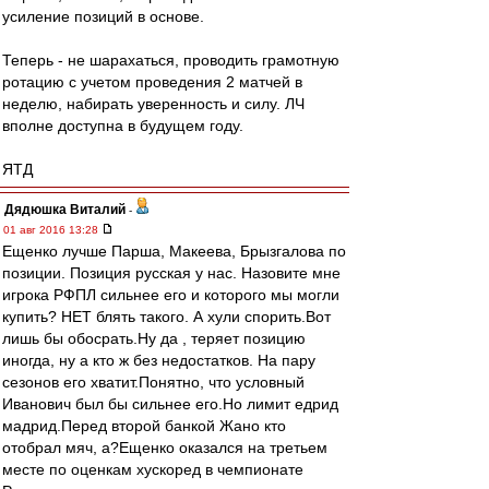
усиление позиций в основе.
Теперь - не шарахаться, проводить грамотную
ротацию с учетом проведения 2 матчей в
неделю, набирать уверенность и силу. ЛЧ
вполне доступна в будущем году.
ЯТД
Дядюшка Виталий
-
01 авг 2016 13:28
Ещенко лучше Парша, Макеева, Брызгалова по
позиции. Позиция русская у нас. Назовите мне
игрока РФПЛ сильнее его и которого мы могли
купить? НЕТ блять такого. А хули спорить.Вот
лишь бы обосрать.Ну да , теряет позицию
иногда, ну а кто ж без недостатков. На пару
сезонов его хватит.Понятно, что условный
Иванович был бы сильнее его.Но лимит едрид
мадрид.Перед второй банкой Жано кто
отобрал мяч, а?Ещенко оказался на третьем
месте по оценкам хускоред в чемпионате