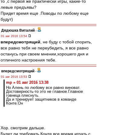
то ,с первой же практически игры, какие-то
левые предъявы?
Придет время еще .Поводы по любому еще
будут)
Дядюшка Виталий
-
01 авг 2016 13:54
впередсмотрящий
, не буду с тобой спорить,
все равно тебя не переубедить, я все равно
останусь при своем мнении,хорошего дня и
отличного настроения тебе.
впередсмотрящий
-
01 авг 2016 13:53
mp » 01 авг 2016 13:38
Но Алень по любому все равно виноват.
Достоверность-то это не главное.Главное
говнеца плеснуть.
Да и тренирует защитников в команде
Конте.Он
Хор. смотрим дальше.
Будет ли требовать Конте все время играть с