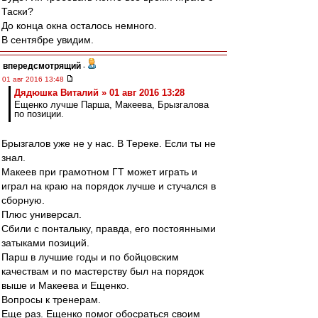
Таски?
До конца окна осталось немного.
В сентябре увидим.
впередсмотрящий
-
01 авг 2016 13:48
Дядюшка Виталий » 01 авг 2016 13:28
Ещенко лучше Парша, Макеева, Брызгалова
по позиции.
Брызгалов уже не у нас. В Тереке. Если ты не
знал.
Макеев при грамотном ГТ может играть и
играл на краю на порядок лучше и стучался в
сборную.
Плюс универсал.
Сбили с понталыку, правда, его постоянными
затыками позиций.
Парш в лучшие годы и по бойцовским
качествам и по мастерству был на порядок
выше и Макеева и Ещенко.
Вопросы к тренерам.
Еще раз. Ещенко помог обосраться своим