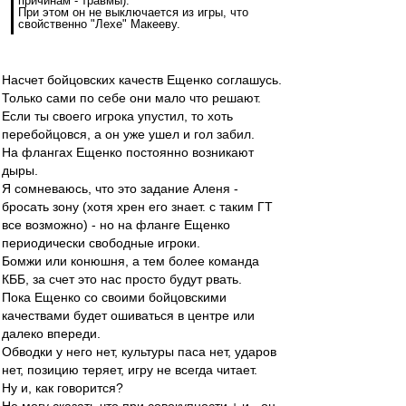
причинам - травмы).
При этом он не выключается из игры, что
свойственно "Лехе" Макееву.
Насчет бойцовских качеств Ещенко соглашусь.
Только сами по себе они мало что решают.
Если ты своего игрока упустил, то хоть
перебойцовся, а он уже ушел и гол забил.
На флангах Ещенко постоянно возникают
дыры.
Я сомневаюсь, что это задание Аленя -
бросать зону (хотя хрен его знает. с таким ГТ
все возможно) - но на фланге Ещенко
периодически свободные игроки.
Бомжи или конюшня, а тем более команда
КББ, за счет это нас просто будут рвать.
Пока Ещенко со своими бойцовскими
качествами будет ошиваться в центре или
далеко впереди.
Обводки у него нет, культуры паса нет, ударов
нет, позицию теряет, игру не всегда читает.
Ну и, как говорится?