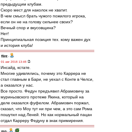
предыдущим клубам.
Скоро мест для наколок не хватит.
В чем смысл брать чужого пожилого игрока,
если он не на голову сильнее своих?
Вечный спор и вкусовщина?
Нет!
Принципиальная позиция тех. кому важен дух
и история клуба!
flint
-
01 авг 2016 13:46
Инсайд, кстате.
Многие удивлялись, почему это Каррера не
стал главным в Бари, не уехал с Конте в Челси,
а оказался у нас.
Все просто. Федун предъявил Абрамовичу за
муриньовского протеже Якина, который на
деле оказался фуфелом. Абрамович поржал,
сказал, что Моу тут ни при чем, а это сам Рома
пошутил над Леней. Но как нормальный пацан
отдал Карреру Федуну в знак примирения.
mp
-