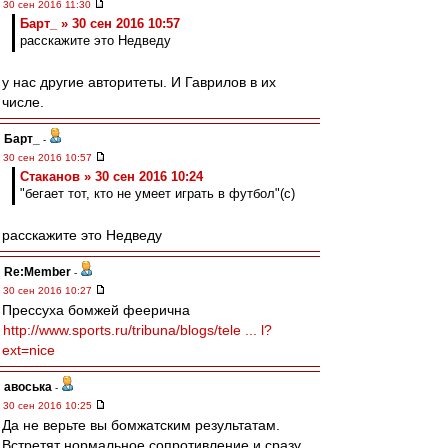
30 сен 2016 11:30
Барт_ » 30 сен 2016 10:57
расскажите это Недведу
у нас другие авторитеты. И Гаврилов в их
числе.
Барт_
-
30 сен 2016 10:57
Cтаканов » 30 сен 2016 10:24
"бегает тот, кто не умеет играть в футбол"(с)
расскажите это Недведу
Re:Member
-
30 сен 2016 10:27
Прессуха бомжей феерична
http://www.sports.ru/tribuna/blogs/tele ... l?
ext=nice
авоська
-
30 сен 2016 10:25
Да не верьте вы бомжатским результатам.
Встретят нормальное сопротивление и сразу