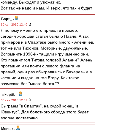
команду. Выходят и утюжат их.
Вот так же надо и нам. И верю, что так и будет.
Барт_
-
30 сен 2016 12:49
Я почему именно его привел в пример,
сегодня хорошая статья была о Павле. А так,
примеров и в Спартаке было много - Аленичев,
тот же или Тихонов. Моторные, двужильные.
Вспомните 1996-й- тащили игру именно они.
Кто помнит гол Титова головой Алании? Алень
протащил мяч почти с левого фланга на
правый, один раз обыгравшись с Бахаревым в
касание и выдал на гол Егору. Как такое
возможно без "много бегать"?
-skeptik-
-
30 сен 2016 12:37
Сыграем "в Спартак", на худой конец "в
Ювентус". Для болотного сброда этого будет
вполне достаточно.
Montez
-