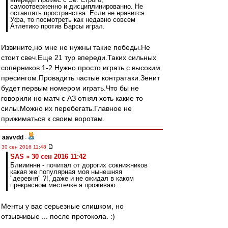
самоотверженно и дисциплинированно. Не
оставлять пространства. Если не нравится
Уфа, то посмотреть как недавно совсем
Атлетико против Барсы играл.
Извините,но мне не нужны такие победы.Не
стоит свеч.Еще 21 тур впереди.Таких сильных
соперников 1-2.Нужно просто играть с высоким
пресингом.Провадить частые контратаки.Зенит
будет первым номером играть.Что бы не
говорили но матч с АЗ отнял хоть какие то
силы.Можно их перебегать.Главное не
прижиматься к своим воротам.
aavvdd
-
30 сен 2016 11:48
SAS » 30 сен 2016 11:42
Блиииннн - почитал от дорогих сокнижников
какая же популярная моя нынешняя
"деревня" ?!, даже и не ожидал в каком
прекрасном местечке я проживаю...
Менты у вас серьезные слишком, но
отзывчивые ... после протокола. :)