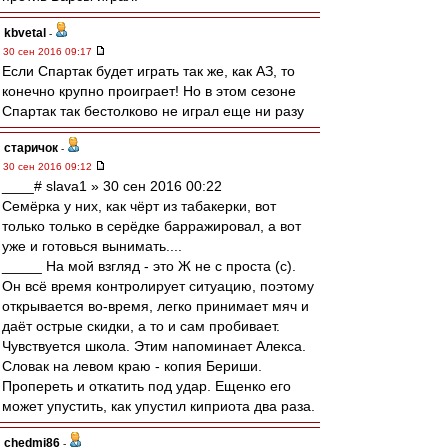
kbvetal
-
30 сен 2016 09:17
Если Спартак будет играть так же, как АЗ, то
конечно крупно проиграет! Но в этом сезоне
Спартак так бестолково не играл еще ни разу
старичок
-
30 сен 2016 09:12
____# slava1 » 30 сен 2016 00:22
Семёрка у них, как чёрт из табакерки, вот
только только в серёдке барражировал, а вот
уже и готовься вынимать....
_____ На мой взгляд - это Ж не с проста (с).
Он всё время контролирует ситуацию, поэтому
открывается во-время, легко принимает мяч и
даёт острые скидки, а то и сам пробивает.
Чувствуется школа. Этим напоминает Алекса.
Словак на левом краю - копия Бериши.
Пропереть и откатить под удар. Ещенко его
может упустить, как упустил киприота два раза.
chedmi86
-