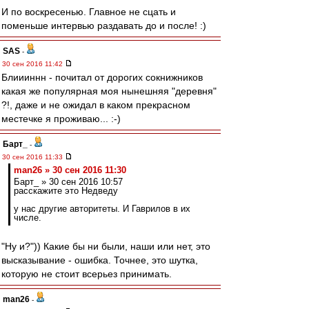
И по воскресенью. Главное не сцать и
поменьше интервью раздавать до и после! :)
SAS
-
30 сен 2016 11:42
Блиииннн - почитал от дорогих сокнижников
какая же популярная моя нынешняя "деревня"
?!, даже и не ожидал в каком прекрасном
местечке я проживаю... :-)
Барт_
-
30 сен 2016 11:33
man26 » 30 сен 2016 11:30
Барт_ » 30 сен 2016 10:57
расскажите это Недведу
у нас другие авторитеты. И Гаврилов в их
числе.
"Ну и?")) Какие бы ни были, наши или нет, это
высказывание - ошибка. Точнее, это шутка,
которую не стоит всерьез принимать.
man26
-