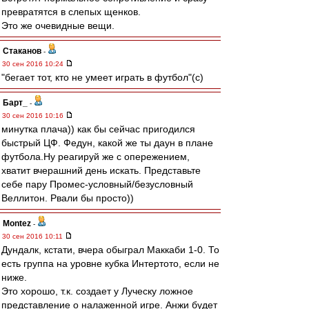
превратятся в слепых щенков.
Это же очевидные вещи.
Cтаканов
-
30 сен 2016 10:24
"бегает тот, кто не умеет играть в футбол"(с)
Барт_
-
30 сен 2016 10:16
минутка плача)) как бы сейчас пригодился
быстрый ЦФ. Федун, какой же ты даун в плане
футбола.Ну реагируй же с опережением,
хватит вчерашний день искать. Представьте
себе пару Промес-условный/безусловный
Веллитон. Рвали бы просто))
Montez
-
30 сен 2016 10:11
Дундалк, кстати, вчера обыграл Маккаби 1-0. То
есть группа на уровне кубка Интертото, если не
ниже.
Это хорошо, т.к. создает у Луческу ложное
представление о налаженной игре. Анжи будет