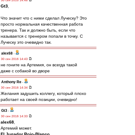
30 сен 2016 14:48
Gt3
,
Что значит что с ними сделал Луческу? Это
просто нормальная качественная работа
тренера. Так и должно быть, если что
называется с тренером попали в точку. С
Луческу это очевидно так.
alex68
-
30 сен 2016 14:43
не гоните на Артемия, он всегда такой
даже с собакой во дворе
Anthony Re
-
30 сен 2016 14:34
Желания задушить коллегу, который плохо
работает на своей позиции, очевидно!
Gt3
-
30 сен 2016 14:33
alex68
,
Артемий может.
El Jugador Rojo-Blanco
,