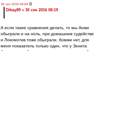
30 сен 2016 09:09
Dikay89 » 30 сен 2016 08:19
А если такие сравнения делать, то мы Анжи
обыграли и на ноль, при домашнем судействе
и Локомотив тоже обыграли, бомжи нет, для
меня показатель только один, что у Зенита
большие проблемы с командами с хорошей
или нормальной организацией в обороне,
Локо, Уфа, кони, у нас такие же проблемы, но
не надо петь песни им, счёт 5-0 говорит, что
клубы, которые с ними играли не все вышли
побеждать и умирать на поле, а это самый
главный плюс за время Массимо в Спартаке,
шансы есть, и боятся никого не надо, нужно
выходить и биться.
Редактировалось 30 сен 2016 09:12
Dikay89
-
30 сен 2016 08:19
Dikay89 » 30 сен 2016 07:43