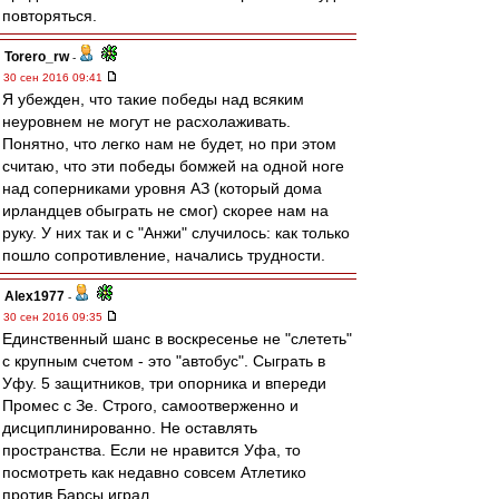
повторяться.
Torero_rw
-
30 сен 2016 09:41
Я убежден, что такие победы над всяким
неуровнем не могут не расхолаживать.
Понятно, что легко нам не будет, но при этом
считаю, что эти победы бомжей на одной ноге
над соперниками уровня АЗ (который дома
ирландцев обыграть не смог) скорее нам на
руку. У них так и с "Анжи" случилось: как только
пошло сопротивление, начались трудности.
Alex1977
-
30 сен 2016 09:35
Единственный шанс в воскресенье не "слететь"
с крупным счетом - это "автобус". Сыграть в
Уфу. 5 защитников, три опорника и впереди
Промес с Зе. Строго, самоотверженно и
дисциплинированно. Не оставлять
пространства. Если не нравится Уфа, то
посмотреть как недавно совсем Атлетико
против Барсы играл.