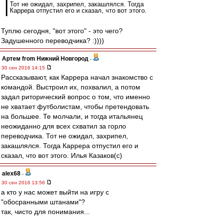
Тот не ожидал, захрипел, закашлялся. Тогда
Каррера отпустил его и сказал, что вот этого.
Туплю сегодня, "вот этого" - это чего?
Задушенного переводчика? :))))
Артем from Нижний Новгород
-
30 сен 2016 14:15
Рассказывают, как Каррера начал знакомство с
командой. Выстроил их, похвалил, а потом
задал риторический вопрос о том, что именно
не хватает футболистам, чтобы претендовать
на большее. Те молчали, и тогда итальянец
неожиданно для всех схватил за горло
переводчика. Тот не ожидал, захрипел,
закашлялся. Тогда Каррера отпустил его и
сказал, что вот этого. Илья Казаков(с)
alex68
-
30 сен 2016 13:56
а кто у нас может выйти на игру с
"обосранными штанами"?
так, чисто для понимания...