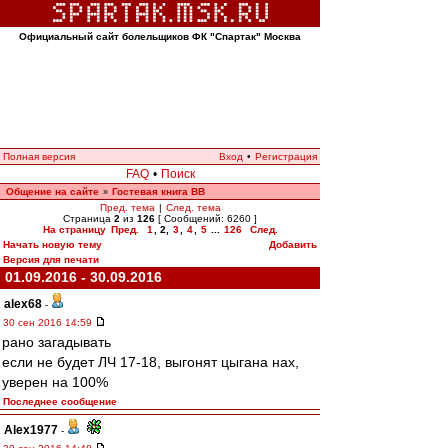
Официальный сайт болельщиков ФК "Спартак" Москва
Полная версия
Вход
•
Регистрация
FAQ
•
Поиск
Общение на сайте
Гостевая книга ВВ
»
Пред. тема
|
След. тема
Страница
2
из
126
[ Сообщений: 6260 ]
На страницу
Пред.
1
,
2
,
3
,
4
,
5
...
126
След.
Начать новую тему
Добавить
Версия для печати
01.09.2016 - 30.09.2016
alex68
-
30 сен 2016 14:59
рано загадывать
если не будет ЛЧ 17-18, выгонят цыгана нах,
уверен на 100%
Последнее сообщение
Alex1977
-