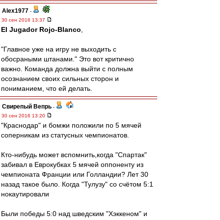
Alex1977
-
30 сен 2016 13:37
El Jugador Rojo-Blanco
,
"Главное уже на игру не выходить с
обосраными штанами." Это вот критично
важно. Команда должна выйти с полным
осознанием своих сильных сторон и
пониманием, что ей делать.
Свирепый Вепрь
-
30 сен 2016 13:20
"Краснодар" и бомжи положили по 5 мячей
соперникам из статусных чемпионатов.
Кто-нибудь может вспомнить,когда "Спартак"
забивал в Еврокубках 5 мячей оппоненту из
чемпионата Франции или Голландии? Лет 30
назад такое было. Когда "Тулузу" со счётом 5:1
нокаутировали
Были победы 5:0 над шведским "Хэккеном" и