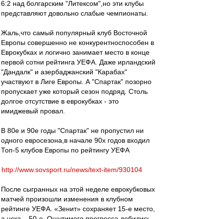
6:2 над болгарским "Литексом",но эти клубы
представляют довольно слабые чемпионаты.
Жаль,что самый популярный клуб Восточной
Европы совершенно не конкурентноспособен в
Еврокубках и логично занимает место в конце
первой сотни рейтинга УЕФА. Даже ирландский
"Дандалк" и азербаджанский "Карабах"
участвуют в Лиге Европы. А "Спартак" позорно
пропускает уже который сезон подряд. Столь
долгое отсутствие в еврокубках - это
имиджевый провал.
В 80е и 90е годы "Спартак" не пропустил ни
одного евросезона,в начале 90х годов входил
Топ-5 клубов Европы по рейтингу УЕФА
http://www.sovsport.ru/news/text-item/930104
После сыгранных на этой неделе еврокубковых
матчей произошли изменения в клубном
рейтинге УЕФА. «Зенит» сохраняет 15-е место,
а цска – 50-е. Ощутимого прогресса добились