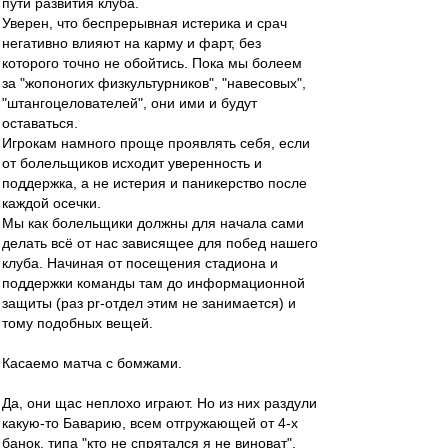
пути развития клуба.
Уверен, что беспрерывная истерика и срач
негативно влияют на карму и фарт, без
которого точно не обойтись. Пока мы болеем
за "жопоногих физкультурников", "навесовых",
"штангоцелователей", они ими и будут
оставаться.
Игрокам намного проще проявлять себя, если
от болельщиков исходит уверенность и
поддержка, а не истерия и паникерство после
каждой осечки.
Мы как болельщики должны для начала сами
делать всё от нас зависящее для побед нашего
клуба. Начиная от посещения стадиона и
поддержки команды там до информационной
защиты (раз pr-отдел этим не занимается) и
тому подобных вещей.
Касаемо матча с бомжами.
Да, они щас неплохо играют. Но из них раздули
какую-то Баварию, всем отгружающей от 4-х
банок, типа "кто не спрятался я не виноват".