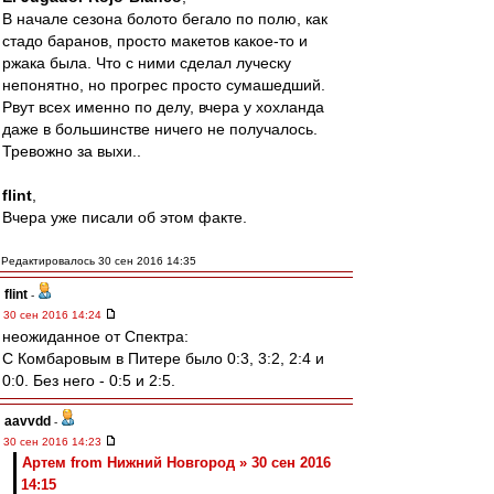
В начале сезона болото бегало по полю, как
стадо баранов, просто макетов какое-то и
ржака была. Что с ними сделал луческу
непонятно, но прогрес просто сумашедший.
Рвут всех именно по делу, вчера у хохланда
даже в большинстве ничего не получалось.
Тревожно за выхи..
flint
,
Вчера уже писали об этом факте.
Редактировалось 30 сен 2016 14:35
flint
-
30 сен 2016 14:24
неожиданное от Спектра:
С Комбаровым в Питере было 0:3, 3:2, 2:4 и
0:0. Без него - 0:5 и 2:5.
aavvdd
-
30 сен 2016 14:23
Артем from Нижний Новгород » 30 сен 2016
14:15