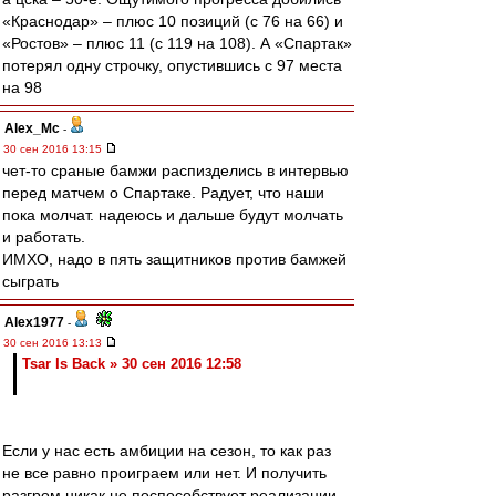
«Краснодар» – плюс 10 позиций (с 76 на 66) и
«Ростов» – плюс 11 (с 119 на 108). А «Спартак»
потерял одну строчку, опустившись с 97 места
на 98
Alex_Mc
-
30 сен 2016 13:15
чет-то сраные бамжи распизделись в интервью
перед матчем о Спартаке. Радует, что наши
пока молчат. надеюсь и дальше будут молчать
и работать.
ИМХО, надо в пять защитников против бамжей
сыграть
Alex1977
-
30 сен 2016 13:13
Tsar Is Back » 30 сен 2016 12:58
Если у нас есть амбиции на сезон, то как раз
не все равно проиграем или нет. И получить
разгром никак не поспособствует реализации