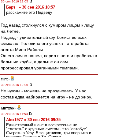
30 сен 2016 12:05
Барт_ » 30 сен 2016 10:57
расскажите это Недведу
Год назад столкнулся с кумиром лицом к лицу
на Летне.
Недвед - удивительный футболист во всех
смыслах. Половина его успеха - это работа
агента Мино Райолы.
Он его лично нашел, верил в него и пробивал в
большие клубы, а дальше он сам
прогрессировал ураганными темпами.
flint
-
30 сен 2016 12:00
Не нужны - можешь не праздновать. У нас
состав едва набирается на игру - не до жиру.
митхун
-
30 сен 2016 11:53
Alex1977 » 30 сен 2016 09:35
Единственный шанс в воскресенье не
"слететь" с крупным счетом - это "автобус".
Сыграть в Уфу. 5 защитников, три опорника и
впереди Промес с Зе. Строго,