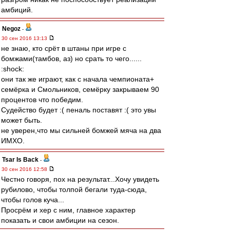
амбиций.
Negoz
-
30 сен 2016 13:13
не знаю, кто срёт в штаны при игре с
бомжами(тамбов, аз) но срать то чего......
:shock:
они так же играют, как с начала чемпионата+
семёрка и Смольников, семёрку закрываем 90
процентов что победим.
Судейство будет :( пеналь поставят :( это увы
может быть.
не уверен,что мы сильней бомжей мяча на два
ИМХО.
Tsar Is Back
-
30 сен 2016 12:58
Честно говоря, пох на результат...Хочу увидеть
рубилово, чтобы толпой бегали туда-сюда,
чтобы голов куча...
Просрём и хер с ним, главное характер
показать и свои амбиции на сезон.