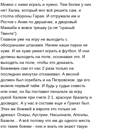
Можно с ними играть и нужно. Тем более у них
нет Халка, который мог всё решить сам, и
столпа обороны Гарая. И отгружали им и
Ростов с Анжи по двушечке, а дворовый
Маккаби и вовсе трешку (а-ля "сраный
Твенте").
Главное уже на игру не выходить с
обосраными штанами. Ничем наши парни не
хуже. И не хуже умеют играть в футбол. И они
должны выходить на поле, осознавая это. И
выходить на поле, чтобы это доказать.
Бомжевик сам от нас 2 раза только на
последних минутах отскакивал. А весной
должен был огребать и на Петровском, где его
возили первый тайм. И будь у судьи совесть
или очки, он бы поставил пенальти за игру
рукой Халком при счете 2:1, красную бразилу и
досвидос. А у нас в составе еще и Гранат был.
Этих же бомжей в европе кто только не
дрюкал: Осеры, Аустрии, Насьонали, Апоэлы,
Базели... А всё потому что им до одного места
кто такие бомжи - они и знать не знают такую