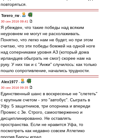
повторяться.
Torero_rw
-
30 сен 2016 09:41
Я убежден, что такие победы над всяким
неуровнем не могут не расхолаживать.
Понятно, что легко нам не будет, но при этом
считаю, что эти победы бомжей на одной ноге
над соперниками уровня АЗ (который дома
ирландцев обыграть не смог) скорее нам на
руку. У них так и с "Анжи" случилось: как только
пошло сопротивление, начались трудности.
Alex1977
-
30 сен 2016 09:35
Единственный шанс в воскресенье не "слететь"
с крупным счетом - это "автобус". Сыграть в
Уфу. 5 защитников, три опорника и впереди
Промес с Зе. Строго, самоотверженно и
дисциплинированно. Не оставлять
пространства. Если не нравится Уфа, то
посмотреть как недавно совсем Атлетико
против Барсы играл.