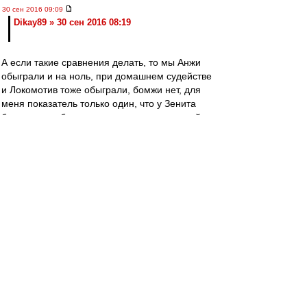
30 сен 2016 09:09
Dikay89 » 30 сен 2016 08:19
А если такие сравнения делать, то мы Анжи
обыграли и на ноль, при домашнем судействе
и Локомотив тоже обыграли, бомжи нет, для
меня показатель только один, что у Зенита
большие проблемы с командами с хорошей
или нормальной организацией в обороне,
Локо, Уфа, кони, у нас такие же проблемы, но
не надо петь песни им, счёт 5-0 говорит, что
клубы, которые с ними играли не все вышли
побеждать и умирать на поле, а это самый
главный плюс за время Массимо в Спартаке,
шансы есть, и боятся никого не надо, нужно
выходить и биться.
Редактировалось 30 сен 2016 09:12
Dikay89
-
30 сен 2016 08:19
Dikay89 » 30 сен 2016 07:43