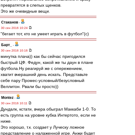
превратятся в слепых щенков.
Это же очевидные вещи.
Cтаканов
-
30 сен 2016 10:24
"бегает тот, кто не умеет играть в футбол"(с)
Барт_
-
30 сен 2016 10:16
минутка плача)) как бы сейчас пригодился
быстрый ЦФ. Федун, какой же ты даун в плане
футбола.Ну реагируй же с опережением,
хватит вчерашний день искать. Представьте
себе пару Промес-условный/безусловный
Веллитон. Рвали бы просто))
Montez
-
30 сен 2016 10:11
Дундалк, кстати, вчера обыграл Маккаби 1-0. То
есть группа на уровне кубка Интертото, если не
ниже.
Это хорошо, т.к. создает у Луческу ложное
представление о налаженной игре. Анжи будет