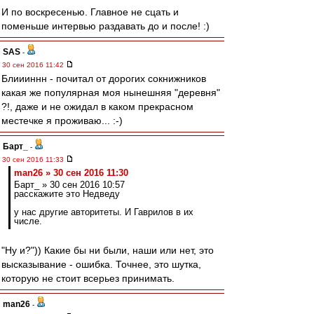
И по воскресенью. Главное не сцать и
поменьше интервью раздавать до и после! :)
SAS
-
30 сен 2016 11:42
Блиииннн - почитал от дорогих сокнижников
какая же популярная моя нынешняя "деревня"
?!, даже и не ожидал в каком прекрасном
местечке я проживаю... :-)
Барт_
-
30 сен 2016 11:33
man26 » 30 сен 2016 11:30
Барт_ » 30 сен 2016 10:57
расскажите это Недведу
у нас другие авторитеты. И Гаврилов в их
числе.
"Ну и?")) Какие бы ни были, наши или нет, это
высказывание - ошибка. Точнее, это шутка,
которую не стоит всерьез принимать.
man26
-