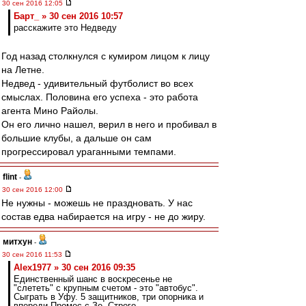
30 сен 2016 12:05
Барт_ » 30 сен 2016 10:57
расскажите это Недведу
Год назад столкнулся с кумиром лицом к лицу
на Летне.
Недвед - удивительный футболист во всех
смыслах. Половина его успеха - это работа
агента Мино Райолы.
Он его лично нашел, верил в него и пробивал в
большие клубы, а дальше он сам
прогрессировал ураганными темпами.
flint
-
30 сен 2016 12:00
Не нужны - можешь не праздновать. У нас
состав едва набирается на игру - не до жиру.
митхун
-
30 сен 2016 11:53
Alex1977 » 30 сен 2016 09:35
Единственный шанс в воскресенье не
"слететь" с крупным счетом - это "автобус".
Сыграть в Уфу. 5 защитников, три опорника и
впереди Промес с Зе. Строго,