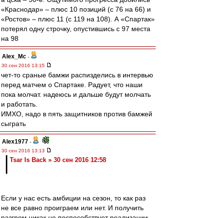
«Краснодар» – плюс 10 позиций (с 76 на 66) и
«Ростов» – плюс 11 (с 119 на 108). А «Спартак»
потерял одну строчку, опустившись с 97 места
на 98
Alex_Mc
-
30 сен 2016 13:15
чет-то сраные бамжи распизделись в интервью
перед матчем о Спартаке. Радует, что наши
пока молчат. надеюсь и дальше будут молчать
и работать.
ИМХО, надо в пять защитников против бамжей
сыграть
Alex1977
-
30 сен 2016 13:13
Tsar Is Back » 30 сен 2016 12:58
Если у нас есть амбиции на сезон, то как раз
не все равно проиграем или нет. И получить
разгром никак не поспособствует реализации