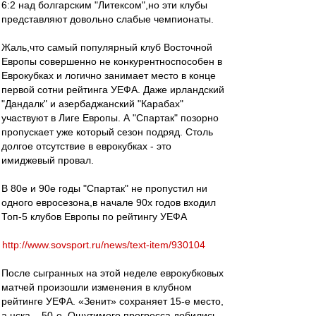
6:2 над болгарским "Литексом",но эти клубы
представляют довольно слабые чемпионаты.
Жаль,что самый популярный клуб Восточной
Европы совершенно не конкурентноспособен в
Еврокубках и логично занимает место в конце
первой сотни рейтинга УЕФА. Даже ирландский
"Дандалк" и азербаджанский "Карабах"
участвуют в Лиге Европы. А "Спартак" позорно
пропускает уже который сезон подряд. Столь
долгое отсутствие в еврокубках - это
имиджевый провал.
В 80е и 90е годы "Спартак" не пропустил ни
одного евросезона,в начале 90х годов входил
Топ-5 клубов Европы по рейтингу УЕФА
http://www.sovsport.ru/news/text-item/930104
После сыгранных на этой неделе еврокубковых
матчей произошли изменения в клубном
рейтинге УЕФА. «Зенит» сохраняет 15-е место,
а цска – 50-е. Ощутимого прогресса добились