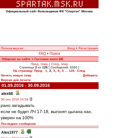
Официальный сайт болельщиков ФК "Спартак" Москва
Полная версия
Вход
•
Регистрация
FAQ
•
Поиск
Общение на сайте
Гостевая книга ВВ
»
Пред. тема
|
След. тема
Страница
2
из
126
[ Сообщений: 6260 ]
На страницу
Пред.
1
,
2
,
3
,
4
,
5
...
126
След.
Начать новую тему
Добавить
Версия для печати
01.09.2016 - 30.09.2016
alex68
-
30 сен 2016 14:59
рано загадывать
если не будет ЛЧ 17-18, выгонят цыгана нах,
уверен на 100%
Последнее сообщение
Alex1977
-