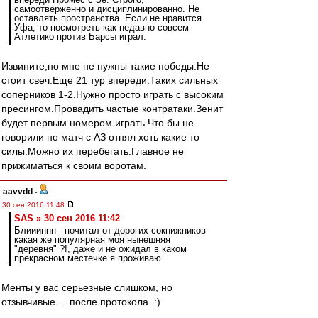
самоотверженно и дисциплинированно. Не
оставлять пространства. Если не нравится
Уфа, то посмотреть как недавно совсем
Атлетико против Барсы играл.
Извините,но мне не нужны такие победы.Не
стоит свеч.Еще 21 тур впереди.Таких сильных
соперников 1-2.Нужно просто играть с высоким
пресингом.Провадить частые контратаки.Зенит
будет первым номером играть.Что бы не
говорили но матч с АЗ отнял хоть какие то
силы.Можно их перебегать.Главное не
прижиматься к своим воротам.
aavvdd
-
30 сен 2016 11:48
SAS » 30 сен 2016 11:42
Блиииннн - почитал от дорогих сокнижников
какая же популярная моя нынешняя
"деревня" ?!, даже и не ожидал в каком
прекрасном местечке я проживаю...
Менты у вас серьезные слишком, но
отзывчивые ... после протокола. :)