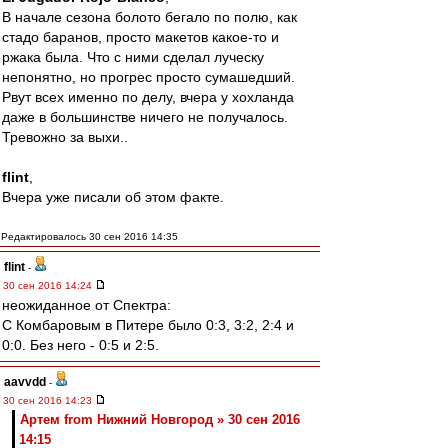
В начале сезона болото бегало по полю, как
стадо баранов, просто макетов какое-то и
ржака была. Что с ними сделал луческу
непонятно, но прогрес просто сумашедший.
Рвут всех именно по делу, вчера у хохланда
даже в большинстве ничего не получалось.
Тревожно за выхи..
flint
,
Вчера уже писали об этом факте.
Редактировалось 30 сен 2016 14:35
flint
-
30 сен 2016 14:24
неожиданное от Спектра:
С Комбаровым в Питере было 0:3, 3:2, 2:4 и
0:0. Без него - 0:5 и 2:5.
aavvdd
-
30 сен 2016 14:23
Артем from Нижний Новгород » 30 сен 2016
14:15