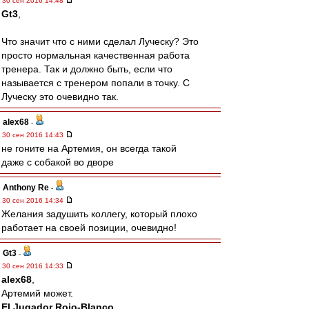
30 сен 2016 14:48
Gt3
,
Что значит что с ними сделал Луческу? Это
просто нормальная качественная работа
тренера. Так и должно быть, если что
называется с тренером попали в точку. С
Луческу это очевидно так.
alex68
-
30 сен 2016 14:43
не гоните на Артемия, он всегда такой
даже с собакой во дворе
Anthony Re
-
30 сен 2016 14:34
Желания задушить коллегу, который плохо
работает на своей позиции, очевидно!
Gt3
-
30 сен 2016 14:33
alex68
,
Артемий может.
El Jugador Rojo-Blanco
,