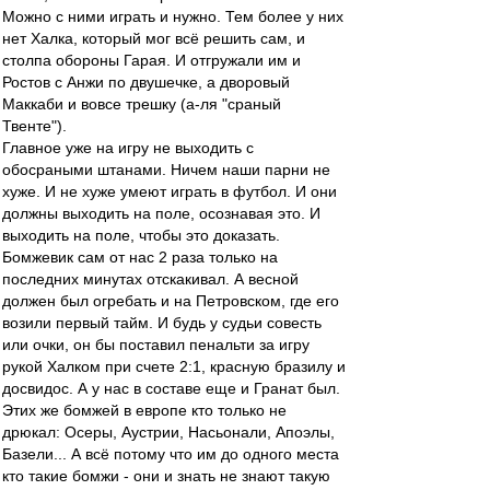
Можно с ними играть и нужно. Тем более у них
нет Халка, который мог всё решить сам, и
столпа обороны Гарая. И отгружали им и
Ростов с Анжи по двушечке, а дворовый
Маккаби и вовсе трешку (а-ля "сраный
Твенте").
Главное уже на игру не выходить с
обосраными штанами. Ничем наши парни не
хуже. И не хуже умеют играть в футбол. И они
должны выходить на поле, осознавая это. И
выходить на поле, чтобы это доказать.
Бомжевик сам от нас 2 раза только на
последних минутах отскакивал. А весной
должен был огребать и на Петровском, где его
возили первый тайм. И будь у судьи совесть
или очки, он бы поставил пенальти за игру
рукой Халком при счете 2:1, красную бразилу и
досвидос. А у нас в составе еще и Гранат был.
Этих же бомжей в европе кто только не
дрюкал: Осеры, Аустрии, Насьонали, Апоэлы,
Базели... А всё потому что им до одного места
кто такие бомжи - они и знать не знают такую