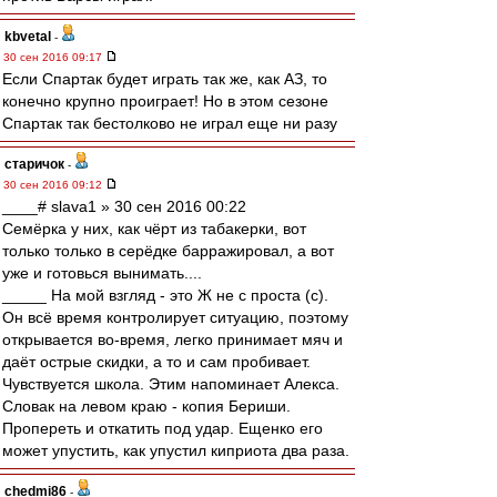
kbvetal
-
30 сен 2016 09:17
Если Спартак будет играть так же, как АЗ, то
конечно крупно проиграет! Но в этом сезоне
Спартак так бестолково не играл еще ни разу
старичок
-
30 сен 2016 09:12
____# slava1 » 30 сен 2016 00:22
Семёрка у них, как чёрт из табакерки, вот
только только в серёдке барражировал, а вот
уже и готовься вынимать....
_____ На мой взгляд - это Ж не с проста (с).
Он всё время контролирует ситуацию, поэтому
открывается во-время, легко принимает мяч и
даёт острые скидки, а то и сам пробивает.
Чувствуется школа. Этим напоминает Алекса.
Словак на левом краю - копия Бериши.
Пропереть и откатить под удар. Ещенко его
может упустить, как упустил киприота два раза.
chedmi86
-