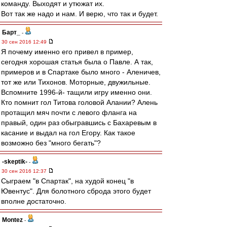
команду. Выходят и утюжат их.
Вот так же надо и нам. И верю, что так и будет.
Барт_
-
30 сен 2016 12:49
Я почему именно его привел в пример,
сегодня хорошая статья была о Павле. А так,
примеров и в Спартаке было много - Аленичев,
тот же или Тихонов. Моторные, двужильные.
Вспомните 1996-й- тащили игру именно они.
Кто помнит гол Титова головой Алании? Алень
протащил мяч почти с левого фланга на
правый, один раз обыгравшись с Бахаревым в
касание и выдал на гол Егору. Как такое
возможно без "много бегать"?
-skeptik-
-
30 сен 2016 12:37
Сыграем "в Спартак", на худой конец "в
Ювентус". Для болотного сброда этого будет
вполне достаточно.
Montez
-