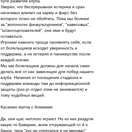
пути развития клуба.
Уверен, что беспрерывная истерика и срач
негативно влияют на карму и фарт, без
которого точно не обойтись. Пока мы болеем
за "жопоногих физкультурников", "навесовых",
"штангоцелователей", они ими и будут
оставаться.
Игрокам намного проще проявлять себя, если
от болельщиков исходит уверенность и
поддержка, а не истерия и паникерство после
каждой осечки.
Мы как болельщики должны для начала сами
делать всё от нас зависящее для побед нашего
клуба. Начиная от посещения стадиона и
поддержки команды там до информационной
защиты (раз pr-отдел этим не занимается) и
тому подобных вещей.
Касаемо матча с бомжами.
Да, они щас неплохо играют. Но из них раздули
какую-то Баварию, всем отгружающей от 4-х
банок, типа "кто не спрятался я не виноват".