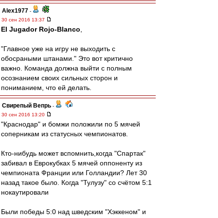
Alex1977
-
30 сен 2016 13:37
El Jugador Rojo-Blanco
,
"Главное уже на игру не выходить с
обосраными штанами." Это вот критично
важно. Команда должна выйти с полным
осознанием своих сильных сторон и
пониманием, что ей делать.
Свирепый Вепрь
-
30 сен 2016 13:20
"Краснодар" и бомжи положили по 5 мячей
соперникам из статусных чемпионатов.
Кто-нибудь может вспомнить,когда "Спартак"
забивал в Еврокубках 5 мячей оппоненту из
чемпионата Франции или Голландии? Лет 30
назад такое было. Когда "Тулузу" со счётом 5:1
нокаутировали
Были победы 5:0 над шведским "Хэккеном" и