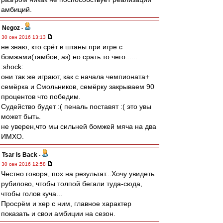
амбиций.
Negoz
-
30 сен 2016 13:13
не знаю, кто срёт в штаны при игре с
бомжами(тамбов, аз) но срать то чего......
:shock:
они так же играют, как с начала чемпионата+
семёрка и Смольников, семёрку закрываем 90
процентов что победим.
Судейство будет :( пеналь поставят :( это увы
может быть.
не уверен,что мы сильней бомжей мяча на два
ИМХО.
Tsar Is Back
-
30 сен 2016 12:58
Честно говоря, пох на результат...Хочу увидеть
рубилово, чтобы толпой бегали туда-сюда,
чтобы голов куча...
Просрём и хер с ним, главное характер
показать и свои амбиции на сезон.