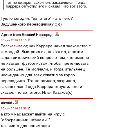
Тот не ожидал, захрипел, закашлялся. Тогда
Каррера отпустил его и сказал, что вот этого.
Туплю сегодня, "вот этого" - это чего?
Задушенного переводчика? :))))
Артем from Нижний Новгород
-
30 сен 2016 14:15
Рассказывают, как Каррера начал знакомство с
командой. Выстроил их, похвалил, а потом
задал риторический вопрос о том, что именно
не хватает футболистам, чтобы претендовать
на большее. Те молчали, и тогда итальянец
неожиданно для всех схватил за горло
переводчика. Тот не ожидал, захрипел,
закашлялся. Тогда Каррера отпустил его и
сказал, что вот этого. Илья Казаков(с)
alex68
-
30 сен 2016 13:56
а кто у нас может выйти на игру с
"обосранными штанами"?
так, чисто для понимания...