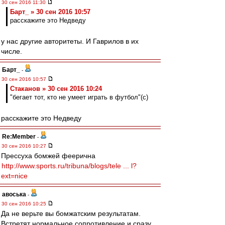
30 сен 2016 11:30
Барт_ » 30 сен 2016 10:57
расскажите это Недведу
у нас другие авторитеты. И Гаврилов в их
числе.
Барт_
-
30 сен 2016 10:57
Cтаканов » 30 сен 2016 10:24
"бегает тот, кто не умеет играть в футбол"(с)
расскажите это Недведу
Re:Member
-
30 сен 2016 10:27
Прессуха бомжей феерична
http://www.sports.ru/tribuna/blogs/tele ... l?
ext=nice
авоська
-
30 сен 2016 10:25
Да не верьте вы бомжатским результатам.
Встретят нормальное сопротивление и сразу