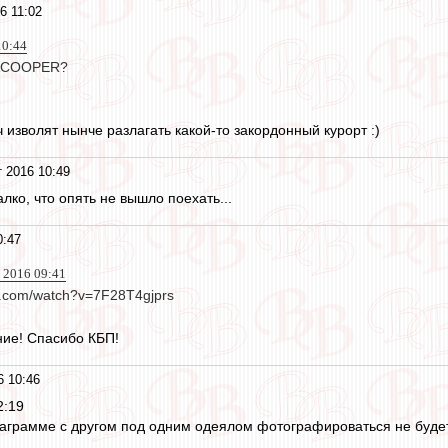
6 11:02
10:44
о ACOOPER?
 изволят нынче разлагать какой-то закордонный курорт :)
т 2016 10:49
лко, что опять не вышло поехать...
0:47
 2016 09:41
e.com/watch?v=7F28T4gjprs
ние! Спасибо КБП!
6 10:46
2:19
аграмме с другом под одним одеялом фотографироваться не будет