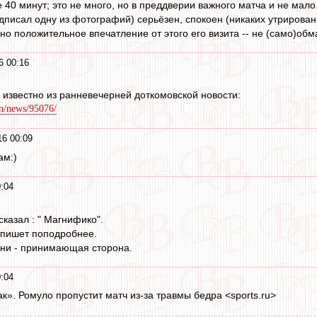
40 минут; это не много, но в преддверии важного матча и не мало.
одписал одну из фотографий) серьёзен, спокоен (никаких утрирован
но положительное впечатление от этого его визита -- не (само)обм
6 00:16
о известно из ранневечерней доткомовской новости:
n/news/95076/
16 00:09
ам:)
0:04
казал : " Магнифико".
тпишет поподробнее.
Они - принимающая сторона.
0:04
к». Ромуло пропустит матч из-за травмы бедра <sports.ru>