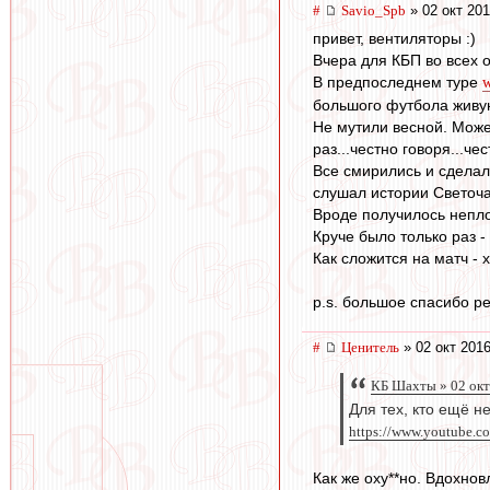
#
Savio_Spb
» 02 окт 201
привет, вентиляторы :)
Вчера для КБП во всех 
В предпоследнем туре
w
большого футбола живую 
Не мутили весной. Может
раз...честно говоря...ч
Все смирились и сделал
слушал истории Светоча
Вроде получилось непло
Круче было только раз -
Как сложится на матч - х
p.s. большое спасибо р
#
Ценитель
» 02 окт 2016
КБ Шахты » 02 окт
Для тех, кто ещё н
https://www.youtube.
Как же оху**но. Вдохнов