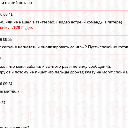
 и низкий поклон.
6 09:41
ел, или не нашёл в твиттерах. ( видео встречи команды в питере)
atch?v=7F28T4gjprs
6 09:35
 сегодня нагнетать и онолизировать до игры? Пусть спокойно готов
7
ал, что меня забанили за чтото раз я не вижу сообщений.
руют и потому не пишут что пальцы дрожат, клаву не могут споймат
6 09:24
ь матча..)
3:37
ра такое видал?