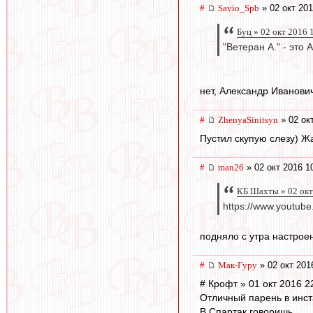
#
Savio_Spb
» 02 окт 201
Буц » 02 окт 2016 
"Ветеран А." - эт
нет, Александр Иванович
#
ZhenyaSinitsyn
» 02 ок
Пустил скупую слезу) Жа
#
man26
» 02 окт 2016 1
КБ Шахты » 02 окт
https://www.youtub
подняло с утра настрое
#
Мак-Гуру
» 02 окт 201
# Крофт » 01 окт 2016 2
Отличный парень в инст
В Спартак говоришь...