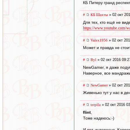
КБ Питеру гранд респект
#
КБ Шахты
» 02 окт 201
Для тех, кто ещё не вид
https://www.youtube.com/w
#
Valex1956
» 02 окт 201
Может и правда не стоит
#
Byl
» 02 окт 2016 09:2
NewGamer, я даже подум
Наверное, все мандражи
#
NewGamer
» 02 окт 201
Живенько тут у нас в ден
#
terpila
» 02 окт 2016 0
flint
,
Тоже надеюсь:-)
И вот, интересно. Карре