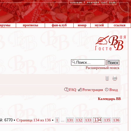
орумы
прогнозы
фан-клуб
юмор
музей
ссылки
Расширенный поиск
FAQ
Регистрация
Вход
Календарь ВВ
134
й: 6770 •
Страница
134
из
136
•
1
...
131
132
133
135
136