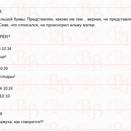
4
ольшой буквы. Представляю, каково им там... вернее, не представл
еве, что отписался, не проигнорил альму матер.
OPER?
6 10:34
ще!
10:29
Молодцы!
6 10:24
10:10
19
важуха, как говорится!!!