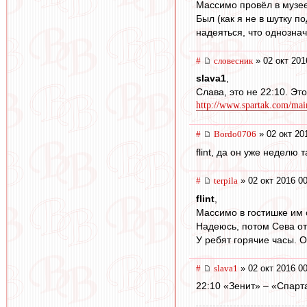
Массимо провёл в музее 
Был (как я не в шутку п
надеяться, что однознач
#
словесник
» 02 окт 201
slava1
,
Слава, это не 22:10. Эт
http://www.spartak.com/mai
#
Bordo0706
» 02 окт 20
flint, да он уже неделю т
#
terpila
» 02 окт 2016 0
flint
,
Массимо в гостишке им с
Надеюсь, потом Сева о
У ребят горячие часы. 
#
slava1
» 02 окт 2016 0
22:10 «Зенит» – «Спарта