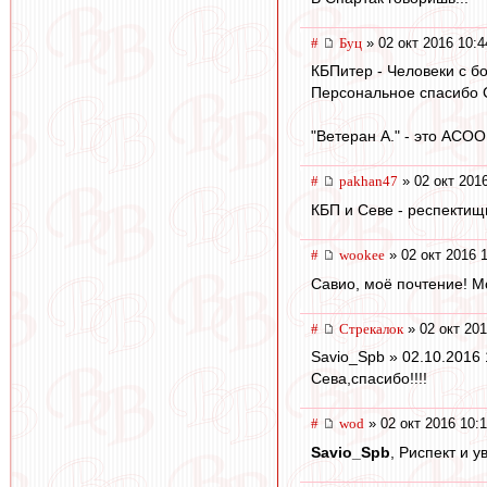
#
Буц
» 02 окт 2016 10:4
КБПитер - Человеки с б
Персональное спасибо С
"Ветеран А." - это ACO
#
pakhan47
» 02 окт 201
КБП и Севе - респектищ
#
wookee
» 02 окт 2016 
Савио, моё почтение! 
#
Стрекалок
» 02 окт 201
Savio_Spb » 02.10.2016 
Сева,спасибо!!!!
#
wod
» 02 окт 2016 10:
Savio_Spb
, Риспект и у