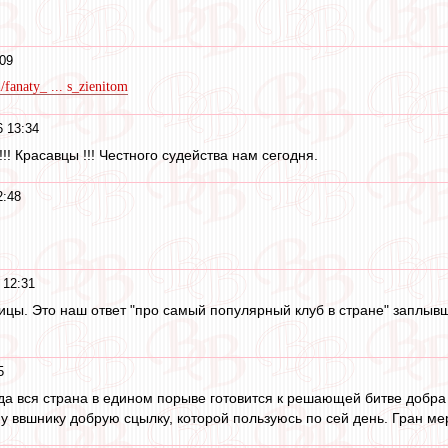
:09
2/fanaty_ ... s_zienitom
6 13:34
!!! Красавцы !!! Честного судейства нам сегодня.
2:48
 12:31
цы. Это наш ответ "про самый популярный клуб в стране" заплывш
5
огда вся страна в едином порыве готовится к решающей битве добра со
у ввшнику добрую сцылку, которой пользуюсь по сей день. Гран ме