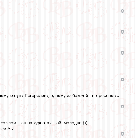
ему клоуну Погорелову, одному из бомжей - петросянов с
 злом... он на курортах... ай, молодца.)))
рси А.И.