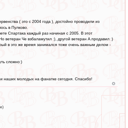
венства ( это с 2004 года ), достойно проводили из
ось в Пулково.
лете Спартака каждый раз начиная с 2005. В этот
Но ветеран Че взбаламутил :), другой ветеран А.продавил :)
орый в это же время занимался тоже очень важным делом -
уть сложно:)
три наших молодых на фанатке сегодня. Спасибо!
е)