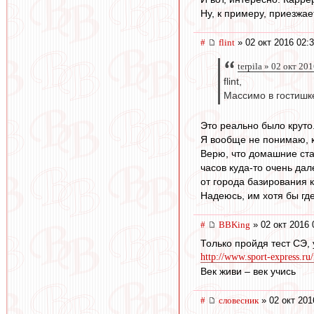
Ну, к примеру, приезжа
#
flint
» 02 окт 2016 02:
terpila » 02 окт 20
flint,
Массимо в гостишке
Это реально было круто
Я вообще не понимаю, к
Верю, что домашние стад
часов куда-то очень дал
от города базирования 
Надеюсь, им хотя бы где
#
BBKing
» 02 окт 2016 
Только пройдя тест СЭ, 
http://www.sport-express.ru/
Век живи – век учись
#
словесник
» 02 окт 201