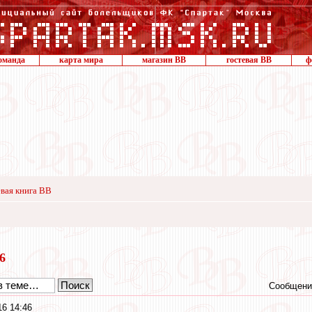
оманда
карта мира
магазин ВВ
гостевая ВВ
ф
вая книга ВВ
16
Сообщени
16 14:46