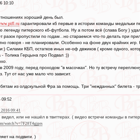
6 10:10
отношениях хороший день был.
гарантировали кб первые в истории команды медальки пер
ww.pifl.ru
легенду питерского кб-футбола. Ну а потом всё (слава Богу ) удал
 разок пропустили по годам...но стараемся что-то делать при при
естно говоря - не планировали. Особенно на фоне двух крайних игр. 
и:) Силами КБП, остатков иных не-оф двжиков ( кроме одного, кот
 - Толика Герцына про Подвал :))
хо.
 в 2009 году, перед проходом "в масочках". Но ту встречу переплюн
з. Тут от нас уже мало что зависит.
ебятам из олдскульной Фра за помощь. Три "нежданных" билета - 
 09:52
 2016 09:41
е видел, или не нашёл в твиттерах. ( видео встречи команды в питер
com/watch?v=7F28T4gjprs
ляет на подвиги. )