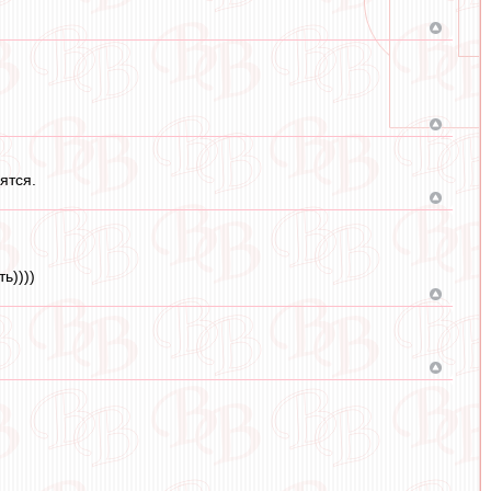
ятся.
ь))))