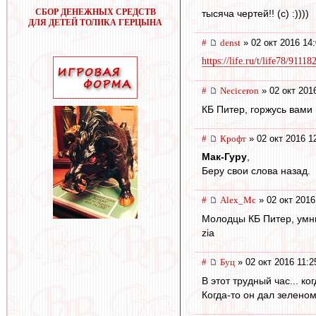
СБОР ДЕНЕЖНЫХ СРЕДСТВ
тысяча чертей!! (с) :))))
ДЛЯ ДЕТЕЙ ТОЛИКА ГЕРЦЫНА
#
denst
» 02 окт 2016 14
https://life.ru/t/life78/91118
#
Neciceron
» 02 окт 201
КБ Питер, горжусь вами 
#
Крофт
» 02 окт 2016 1
Мак-Гуру
,
Беру свои слова назад.
#
Alex_Mc
» 02 окт 2016
Молодцы КБ Питер, умни
zia
#
Буц
» 02 окт 2016 11:2
В этот трудный час... к
Когда-то он дал зеленом