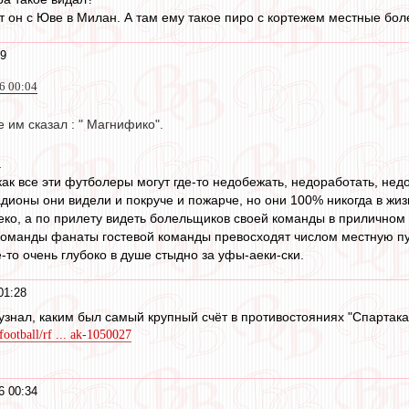
ет он с Юве в Милан. А там ему такое пиро с кортежем местные бо
39
16 00:04
 им сказал : " Магнифико".
.
ак все эти футболеры могут где-то недобежать, недоработать, недо
ионы они видели и покруче и пожарче, но они 100% никогда в жизни
еко, а по прилету видеть болельщиков своей команды в приличном с
команды фанаты гостевой команды превосходят числом местную пу
-то очень глубоко в душе стыдно за уфы-аеки-ски.
01:28
узнал, каким был самый крупный счёт в противостояниях "Спартака"
football/rf ... ak-1050027
6 00:34