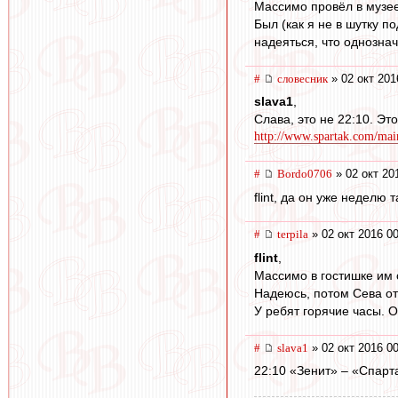
Массимо провёл в музее 
Был (как я не в шутку п
надеяться, что однознач
#
словесник
» 02 окт 201
slava1
,
Слава, это не 22:10. Эт
http://www.spartak.com/mai
#
Bordo0706
» 02 окт 20
flint, да он уже неделю т
#
terpila
» 02 окт 2016 0
flint
,
Массимо в гостишке им с
Надеюсь, потом Сева о
У ребят горячие часы. 
#
slava1
» 02 окт 2016 0
22:10 «Зенит» – «Спарта