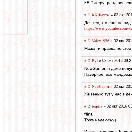
КБ Питеру гранд респект
#
КБ Шахты
» 02 окт 201
Для тех, кто ещё не вид
https://www.youtube.com/w
#
Valex1956
» 02 окт 201
Может и правда не стоит
#
Byl
» 02 окт 2016 09:2
NewGamer, я даже подум
Наверное, все мандражи
#
NewGamer
» 02 окт 201
Живенько тут у нас в ден
#
terpila
» 02 окт 2016 0
flint
,
Тоже надеюсь:-)
И вот, интересно. Карре