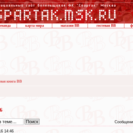
оманда
карта мира
магазин ВВ
гостевая ВВ
ф
вая книга ВВ
16
Сообщени
16 14:46