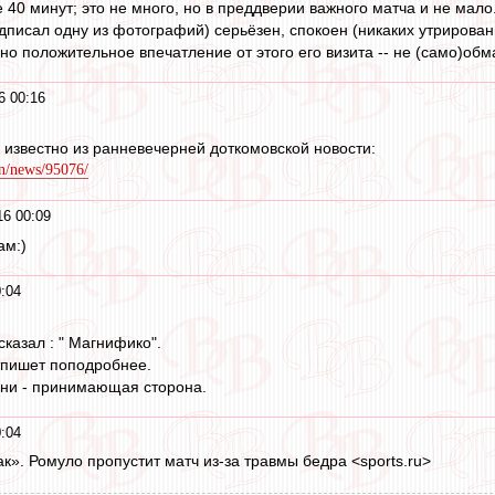
40 минут; это не много, но в преддверии важного матча и не мало.
одписал одну из фотографий) серьёзен, спокоен (никаких утрирован
но положительное впечатление от этого его визита -- не (само)обм
6 00:16
о известно из ранневечерней доткомовской новости:
n/news/95076/
16 00:09
ам:)
0:04
казал : " Магнифико".
тпишет поподробнее.
Они - принимающая сторона.
0:04
к». Ромуло пропустит матч из-за травмы бедра <sports.ru>