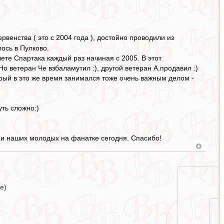
венства ( это с 2004 года ), достойно проводили из
ось в Пулково.
лете Спартака каждый раз начиная с 2005. В этот
Но ветеран Че взбаламутил :), другой ветеран А.продавил :)
орый в это же время занимался тоже очень важным делом -
уть сложно:)
три наших молодых на фанатке сегодня. Спасибо!
е)