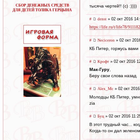
СБОР ДЕНЕЖНЫХ СРЕДСТВ
тысяча чертей!! (с) :))))
ДЛЯ ДЕТЕЙ ТОЛИКА ГЕРЦЫНА
#
denst
» 02 окт 2016 14
https://life.ru/t/life78/91118
#
Neciceron
» 02 окт 201
КБ Питер, горжусь вами 
#
Крофт
» 02 окт 2016 1
Мак-Гуру
,
Беру свои слова назад.
#
Alex_Mc
» 02 окт 2016
Молодцы КБ Питер, умни
zia
#
Буц
» 02 окт 2016 11:2
В этот трудный час... к
Когда-то он дал зеленом