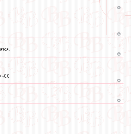
ятся.
ь))))