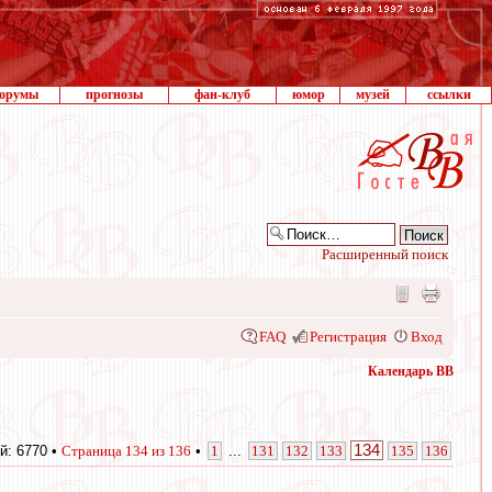
орумы
прогнозы
фан-клуб
юмор
музей
ссылки
Расширенный поиск
FAQ
Регистрация
Вход
Календарь ВВ
134
й: 6770 •
Страница
134
из
136
•
1
...
131
132
133
135
136