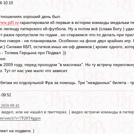
6 10:10
отношениях хороший день был.
гарантировали кб первые в истории команды медальки пер
ww.pifl.ru
легенду питерского кб-футбола. Ну а потом всё (слава Богу ) удал
 разок пропустили по годам...но стараемся что-то делать при при
естно говоря - не планировали. Особенно на фоне двух крайних игр. 
и:) Силами КБП, остатков иных не-оф двжиков ( кроме одного, кот
 - Толика Герцына про Подвал :))
хо.
 в 2009 году, перед проходом "в масочках". Но ту встречу переплюн
з. Тут от нас уже мало что зависит.
ебятам из олдскульной Фра за помощь. Три "нежданных" билета - 
 09:52
 2016 09:41
е видел, или не нашёл в твиттерах. ( видео встречи команды в питер
com/watch?v=7F28T4gjprs
ляет на подвиги. )