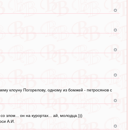
ему клоуну Погорелову, одному из бомжей - петросянов с
 злом... он на курортах... ай, молодца.)))
рси А.И.