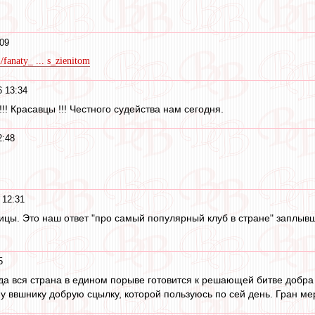
:09
2/fanaty_ ... s_zienitom
6 13:34
!!! Красавцы !!! Честного судейства нам сегодня.
2:48
 12:31
цы. Это наш ответ "про самый популярный клуб в стране" заплывш
5
огда вся страна в едином порыве готовится к решающей битве добра со
у ввшнику добрую сцылку, которой пользуюсь по сей день. Гран ме