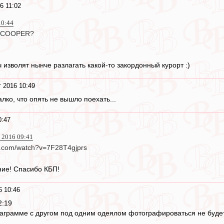
6 11:02
10:44
о ACOOPER?
 изволят нынче разлагать какой-то закордонный курорт :)
т 2016 10:49
лко, что опять не вышло поехать...
0:47
 2016 09:41
e.com/watch?v=7F28T4gjprs
ние! Спасибо КБП!
6 10:46
2:19
аграмме с другом под одним одеялом фотографироваться не будет