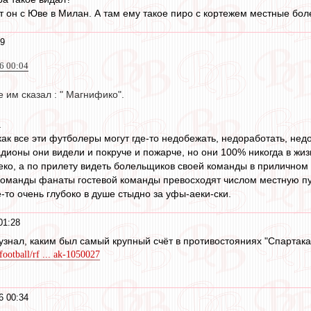
ет он с Юве в Милан. А там ему такое пиро с кортежем местные бо
39
16 00:04
 им сказал : " Магнифико".
.
ак все эти футболеры могут где-то недобежать, недоработать, недо
ионы они видели и покруче и пожарче, но они 100% никогда в жизни
еко, а по прилету видеть болельщиков своей команды в приличном с
команды фанаты гостевой команды превосходят числом местную пу
-то очень глубоко в душе стыдно за уфы-аеки-ски.
01:28
узнал, каким был самый крупный счёт в противостояниях "Спартака"
football/rf ... ak-1050027
6 00:34