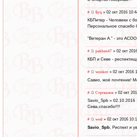
#
Буц
» 02 окт 2016 10:4
КБПитер - Человеки с б
Персональное спасибо С
"Ветеран А." - это ACO
#
pakhan47
» 02 окт 201
КБП и Севе - респектищ
#
wookee
» 02 окт 2016 
Савио, моё почтение! 
#
Стрекалок
» 02 окт 201
Savio_Spb » 02.10.2016 
Сева,спасибо!!!!
#
wod
» 02 окт 2016 10:
Savio_Spb
, Риспект и у