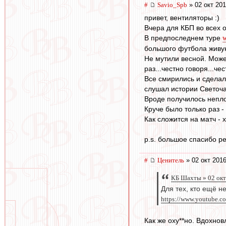
#
Savio_Spb
» 02 окт 201
привет, вентиляторы :)
Вчера для КБП во всех 
В предпоследнем туре
w
большого футбола живую 
Не мутили весной. Может
раз...честно говоря...ч
Все смирились и сделал
слушал истории Светоча
Вроде получилось непло
Круче было только раз -
Как сложится на матч - х
p.s. большое спасибо р
#
Ценитель
» 02 окт 2016
КБ Шахты » 02 окт
Для тех, кто ещё н
https://www.youtube.
Как же оху**но. Вдохнов