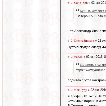
#
Savio_Spb
» 02 окт 201
Буц » 02 окт 2016 
"Ветеран А." - эт
нет, Александр Иванович
#
ZhenyaSinitsyn
» 02 ок
Пустил скупую слезу) Жа
#
man26
» 02 окт 2016 1
КБ Шахты » 02 окт
https://www.youtub
подняло с утра настрое
#
Мак-Гуру
» 02 окт 201
# Крофт » 01 окт 2016 2
Отличный парень в инст
В Спартак говоришь...