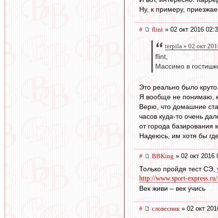
Ну, к примеру, приезжа
#
flint
» 02 окт 2016 02:
terpila » 02 окт 20
flint,
Массимо в гостишке
Это реально было круто
Я вообще не понимаю, к
Верю, что домашние стад
часов куда-то очень дал
от города базирования 
Надеюсь, им хотя бы где
#
BBKing
» 02 окт 2016 
Только пройдя тест СЭ, 
http://www.sport-express.ru/
Век живи – век учись
#
словесник
» 02 окт 201