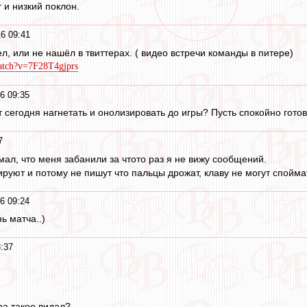
 и низкий поклон.
6 09:41
ел, или не нашёл в твиттерах. ( видео встречи команды в питере)
atch?v=7F28T4gjprs
6 09:35
 сегодня нагнетать и онолизировать до игры? Пусть спокойно готов
7
ал, что меня забанили за чтото раз я не вижу сообщений.
руют и потому не пишут что пальцы дрожат, клаву не могут споймат
6 09:24
ь матча..)
3:37
ра такое видал?