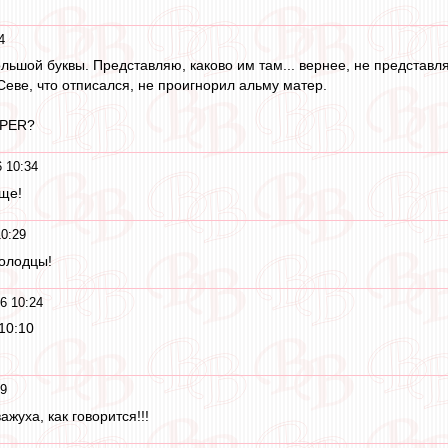
4
ольшой буквы. Представляю, каково им там... вернее, не представл
еве, что отписался, не проигнорил альму матер.
OPER?
6 10:34
ще!
10:29
Молодцы!
6 10:24
10:10
19
важуха, как говорится!!!