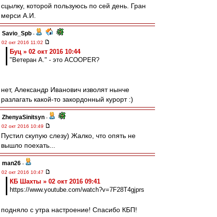
сцылку, которой пользуюсь по сей день. Гран
мерси А.И.
Savio_Spb
-
02 окт 2016 11:02
Буц » 02 окт 2016 10:44
"Ветеран А." - это ACOOPER?
нет, Александр Иванович изволят нынче
разлагать какой-то закордонный курорт :)
ZhenyaSinitsyn
-
02 окт 2016 10:49
Пустил скупую слезу) Жалко, что опять не
вышло поехать...
man26
-
02 окт 2016 10:47
КБ Шахты » 02 окт 2016 09:41
https://www.youtube.com/watch?v=7F28T4gjprs
подняло с утра настроение! Спасибо КБП!