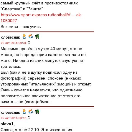
самый крупный счёт в противостояниях
"Спартака" и "Зенита"
http://www.sport-express.ru/football/rf ... ak-
1050027
Век живи – век учись
словесник
-
02 окт 2016 00:34
Массимо провёл в музее 40 минут; это не
много, но в преддверии важного матча и не
мало. Ни одна из этих минуток впустую не
тратилась.
Был (как я не в шутку подписал одну из
фотографий) серьёзен, спокоен (никаких
утрированных "итальянских" эмоций) и открыт.
Очень хочется надеяться, что однозначно
положительное впечатление от этого его
визита -- не (само)обман.
словесник
-
02 окт 2016 00:16
slava1
,
Слава, это не 22:10. Это известно из