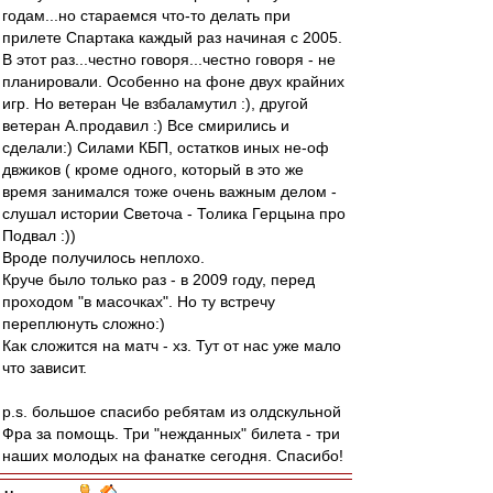
годам...но стараемся что-то делать при
прилете Спартака каждый раз начиная с 2005.
В этот раз...честно говоря...честно говоря - не
планировали. Особенно на фоне двух крайних
игр. Но ветеран Че взбаламутил :), другой
ветеран А.продавил :) Все смирились и
сделали:) Силами КБП, остатков иных не-оф
двжиков ( кроме одного, который в это же
время занимался тоже очень важным делом -
слушал истории Светоча - Толика Герцына про
Подвал :))
Вроде получилось неплохо.
Круче было только раз - в 2009 году, перед
проходом "в масочках". Но ту встречу
переплюнуть сложно:)
Как сложится на матч - хз. Тут от нас уже мало
что зависит.
p.s. большое спасибо ребятам из олдскульной
Фра за помощь. Три "нежданных" билета - три
наших молодых на фанатке сегодня. Спасибо!