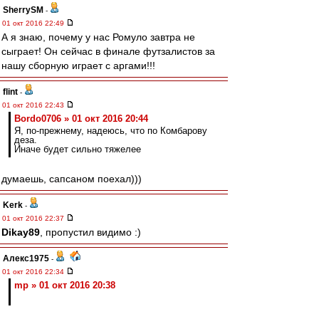
SherrySM
-
01 окт 2016 22:49
А я знаю, почему у нас Ромуло завтра не
сыграет! Он сейчас в финале футзалистов за
нашу сборную играет с аргами!!!
flint
-
01 окт 2016 22:43
Bordo0706 » 01 окт 2016 20:44
Я, по-прежнему, надеюсь, что по Комбарову
деза.
Иначе будет сильно тяжелее
думаешь, сапсаном поехал)))
Kerk
-
01 окт 2016 22:37
Dikay89
, пропустил видимо :)
Алекс1975
-
01 окт 2016 22:34
mp » 01 окт 2016 20:38