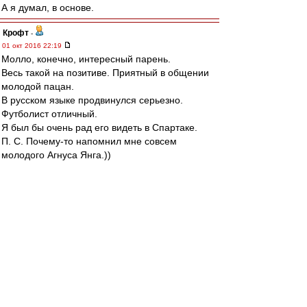
А я думал, в основе.
Крофт
-
01 окт 2016 22:19
Молло, конечно, интересный парень.
Весь такой на позитиве. Приятный в общении
молодой пацан.
В русском языке продвинулся серьезно.
Футболист отличный.
Я был бы очень рад его видеть в Спартаке.
П. С. Почему-то напомнил мне совсем
молодого Агнуса Янга.))
Леонидыч
-
01 окт 2016 22:16
Проебут - и х... с ним! Прощю, потому как: "у
нас спад, у них подъём"!
Ключевая игра с канями!
Dikay89
-
01 окт 2016 22:11
Kerk » 01 окт 2016 21:33