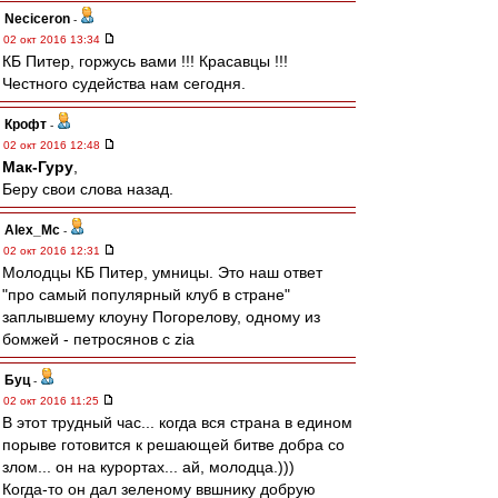
Neciceron
-
02 окт 2016 13:34
КБ Питер, горжусь вами !!! Красавцы !!!
Честного судейства нам сегодня.
Крофт
-
02 окт 2016 12:48
Мак-Гуру
,
Беру свои слова назад.
Alex_Mc
-
02 окт 2016 12:31
Молодцы КБ Питер, умницы. Это наш ответ
"про самый популярный клуб в стране"
заплывшему клоуну Погорелову, одному из
бомжей - петросянов с zia
Буц
-
02 окт 2016 11:25
В этот трудный час... когда вся страна в едином
порыве готовится к решающей битве добра со
злом... он на курортах... ай, молодца.)))
Когда-то он дал зеленому ввшнику добрую