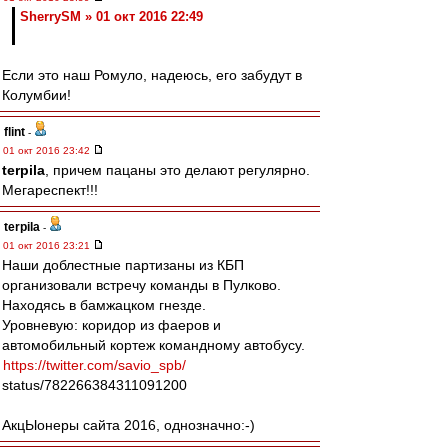
SherrySM » 01 окт 2016 22:49
Если это наш Ромуло, надеюсь, его забудут в
Колумбии!
flint
-
01 окт 2016 23:42
terpila
, причем пацаны это делают регулярно.
Мегареспект!!!
terpila
-
01 окт 2016 23:21
Наши доблестные партизаны из КБП
организовали встречу команды в Пулково.
Находясь в бамжацком гнезде.
Уровневую: коридор из фаеров и
автомобильный кортеж командному автобусу.
https://twitter.com/savio_spb/
status/782266384311091200
АкцЫонеры сайта 2016, однозначно:-)