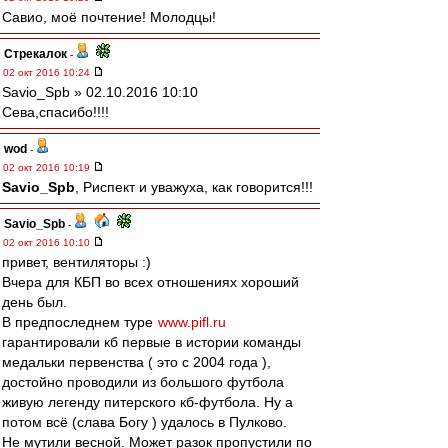
Савио, моё почтение! Молодцы!
Стрекалок
-
02 окт 2016 10:24
Savio_Spb » 02.10.2016 10:10
Сева,спасибо!!!!
wod
-
02 окт 2016 10:19
Savio_Spb
, Риспект и уважуха, как говорится!!!
Savio_Spb
-
02 окт 2016 10:10
привет, вентиляторы :)
Вчера для КБП во всех отношениях хороший
день был.
В предпоследнем туре
www.pifl.ru
гарантировали кб первые в истории команды
медальки первенства ( это с 2004 года ),
достойно проводили из большого футбола
живую легенду питерского кб-футбола. Ну а
потом всё (слава Богу ) удалось в Пулково.
Не мутили весной. Может разок пропустили по