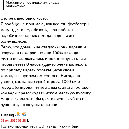
Массимо в гостишке им сказал : "
Магнифико".
Это реально было круто.
Я вообще не понимаю, как все эти футболеры
могут где-то недобежать, недоработать,
недобить соперника, когда видят таких
болельщиков.
Верю, что домашние стадионы они видели и
покруче и пожарче, но они 100% никогда в
жизни не сталкивались и не столкнутся с тем,
чтобы лететь 8 часов куда-то очень далеко, а
по прилету видеть болельщиков своей
команды в приличном составе. Никогда не
увидят, как на выездной игре за 1000 км от
города базирования команды фанаты гостевой
команды превосходят числом местную публику.
Надеюсь, им хотя бы где-то очень глубоко в
душе стыдно за уфы-аеки-ски.
BBKing
-
02 окт 2016 01:28
Только пройдя тест СЭ, узнал, каким был