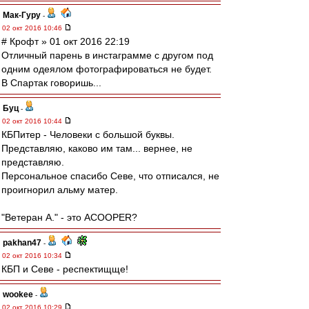
Мак-Гуру
-
02 окт 2016 10:46
# Крофт » 01 окт 2016 22:19
Отличный парень в инстаграмме с другом под
одним одеялом фотографироваться не будет.
В Спартак говоришь...
Буц
-
02 окт 2016 10:44
КБПитер - Человеки с большой буквы.
Представляю, каково им там... вернее, не
представляю.
Персональное спасибо Севе, что отписался, не
проигнорил альму матер.
"Ветеран А." - это ACOOPER?
pakhan47
-
02 окт 2016 10:34
КБП и Севе - респектищще!
wookee
-
02 окт 2016 10:29