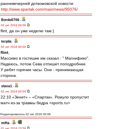
ранневечерней доткомовской новости:
http://www.spartak.com/main/news/95076/
Bordo0706
-
02 окт 2016 00:09
flint, да он уже неделю там:)
terpila
-
02 окт 2016 00:04
flint
,
Массимо в гостишке им сказал : " Магнифико".
Надеюсь, потом Сева отпишет поподробнее.
У ребят горячие часы. Они - принимающая
сторона.
slava1
-
02 окт 2016 00:04
22:10 «Зенит» – «Спартак». Ромуло пропустит
матч из-за травмы бедра <sports.ru>
Редактировалось 02 окт 2016 00:06
mifta
-
01 окт 2016 23:59