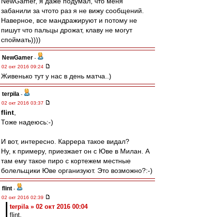
NewGamer, я даже подумал, что меня
забанили за чтото раз я не вижу сообщений.
Наверное, все мандражируют и потому не
пишут что пальцы дрожат, клаву не могут
споймать))))
NewGamer
-
02 окт 2016 09:24
Живенько тут у нас в день матча..)
terpila
-
02 окт 2016 03:37
flint
,
Тоже надеюсь:-)
И вот, интересно. Каррера такое видал?
Ну, к примеру, приезжает он с Юве в Милан. А
там ему такое пиро с кортежем местные
болельщики Юве организуют. Это возможно?:-)
flint
-
02 окт 2016 02:39
terpila » 02 окт 2016 00:04
flint,