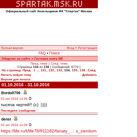
Официальный сайт болельщиков ФК "Спартак" Москва
Полная версия
Вход
•
Регистрация
FAQ
•
Поиск
Общение на сайте
Гостевая книга ВВ
»
Пред. тема
|
След. тема
Страница
134
из
136
[ Сообщений: 6770 ]
На страницу
Пред.
1
...
131
,
132
,
133
,
134
,
135
,
136
След.
Начать новую тему
Добавить
Версия для печати
01.10.2016 - 31.10.2016
Bordo0706
-
02 окт 2016 14:46
тысяча чертей!! (с) :))))
Последнее сообщение
denst
-
02 окт 2016 14:09
https://life.ru/t/life78/911182/fanaty_ ... s_zienitom