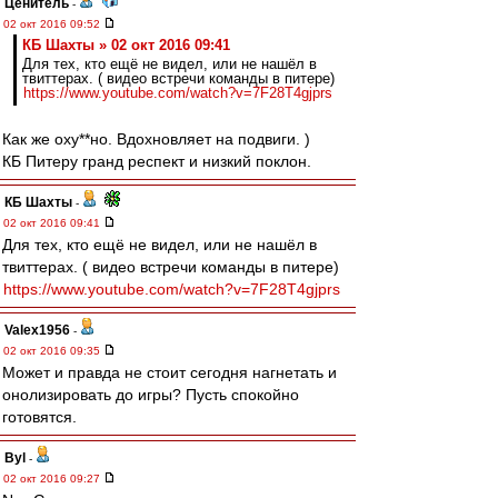
Ценитель
-
02 окт 2016 09:52
КБ Шахты » 02 окт 2016 09:41
Для тех, кто ещё не видел, или не нашёл в
твиттерах. ( видео встречи команды в питере)
https://www.youtube.com/watch?v=7F28T4gjprs
Как же оху**но. Вдохновляет на подвиги. )
КБ Питеру гранд респект и низкий поклон.
КБ Шахты
-
02 окт 2016 09:41
Для тех, кто ещё не видел, или не нашёл в
твиттерах. ( видео встречи команды в питере)
https://www.youtube.com/watch?v=7F28T4gjprs
Valex1956
-
02 окт 2016 09:35
Может и правда не стоит сегодня нагнетать и
онолизировать до игры? Пусть спокойно
готовятся.
Byl
-
02 окт 2016 09:27