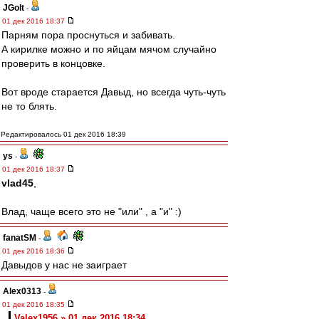
JGolt
-
01 дек 2016 18:37
Парням пора проснуться и забивать.
А кирилке можно и по яйцам мячом случайно
проверить в концовке.
Вот вроде старается Давыд, но всегда чуть-чуть
не то блять.
Редактировалось 01 дек 2016 18:39
ys
-
01 дек 2016 18:37
vlad45
,
Влад, чаще всего это не "или" , а "и" :)
fanatSM
-
01 дек 2016 18:36
Давыдов у нас не заиграет
Alex0313
-
01 дек 2016 18:35
Valex1956 » 01 дек 2016 18:34