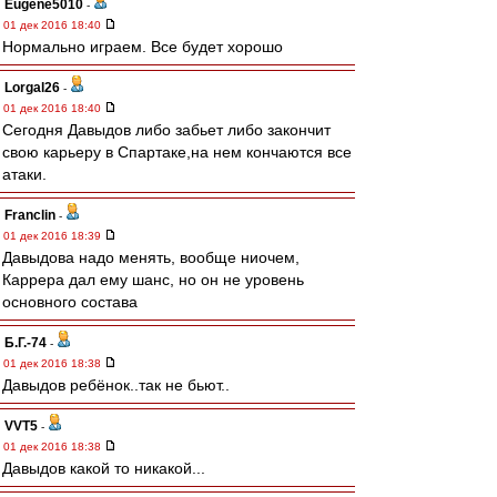
Eugene5010
-
01 дек 2016 18:40
Нормально играем. Все будет хорошо
Lorgal26
-
01 дек 2016 18:40
Сегодня Давыдов либо забьет либо закончит
свою карьеру в Спартаке,на нем кончаются все
атаки.
Franclin
-
01 дек 2016 18:39
Давыдова надо менять, вообще ниочем,
Каррера дал ему шанс, но он не уровень
основного состава
Б.Г.-74
-
01 дек 2016 18:38
Давыдов ребёнок..так не бьют..
VVT5
-
01 дек 2016 18:38
Давыдов какой то никакой...