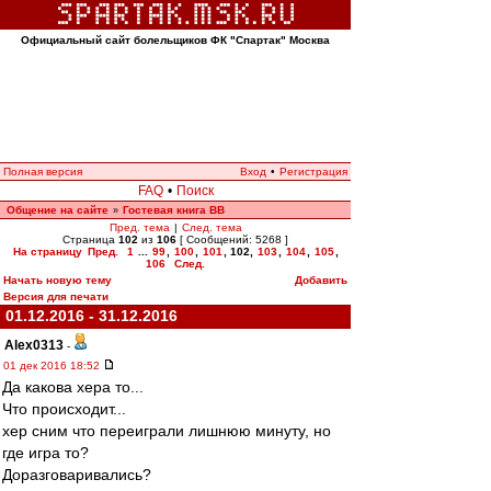
Официальный сайт болельщиков ФК "Спартак" Москва
Полная версия
Вход
•
Регистрация
FAQ
•
Поиск
Общение на сайте
Гостевая книга ВВ
»
Пред. тема
|
След. тема
Страница
102
из
106
[ Сообщений: 5268 ]
На страницу
Пред.
1
...
99
,
100
,
101
,
102
,
103
,
104
,
105
,
106
След.
Начать новую тему
Добавить
Версия для печати
01.12.2016 - 31.12.2016
Alex0313
-
01 дек 2016 18:52
Да какова хера то...
Что происходит...
хер сним что переиграли лишнюю минуту, но
где игра то?
Доразговаривались?