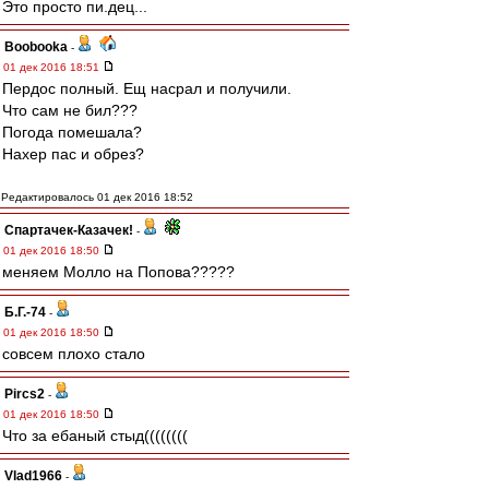
Это просто пи.дец...
Boobooka
-
01 дек 2016 18:51
Пердос полный. Ещ насрал и получили.
Что сам не бил???
Погода помешала?
Нахер пас и обрез?
Редактировалось 01 дек 2016 18:52
Спартачек-Казачек!
-
01 дек 2016 18:50
меняем Молло на Попова?????
Б.Г.-74
-
01 дек 2016 18:50
совсем плохо стало
Pircs2
-
01 дек 2016 18:50
Что за ебаный стыд((((((((
Vlad1966
-