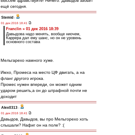
ВВссем здравствуйте! Ничего. Давыдов забьёт
ещё сегодня.
Stemid
-
01 дек 2016 18:41
Franclin » 01 дек 2016 18:39
Давыдова надо менять, вообще ниочем,
Каррера дал ему шанс, но он не уровень
основного состава
Мельгарехо намного хуже.
Имхо, Промеса на место ЦФ двигать, а на
фланг другого игрока.
Промес нужен впереди, он может одним
ударом решить,а он до штрафной почти не
доходит
Alex0313
-
01 дек 2016 18:41
Давыдов, Давыдов, вы про Мельгорехо хоть
слышали? Нафиг он на поле? :(