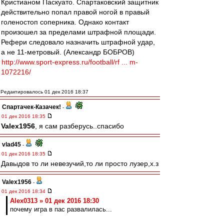
Кристианом Паскуато. Спартаковский защитник
действительно попал правой ногой в правый
голеностоп соперника. Однако контакт
произошел за пределами штрафной площади.
Рефери следовало назначить штрафной удар,
а не 11-метровый. (Александр БОБРОВ)
http://www.sport-express.ru/football/rf ... m-
1072216/
Редактировалось 01 дек 2016 18:37
Спартачек-Казачек!
-
01 дек 2016 18:35
Valex1956
, я сам разберусь..спасибо
vlad45
-
01 дек 2016 18:35
Давыдов то ли невезучий,то ли просто лузер,х.з
Valex1956
-
01 дек 2016 18:34
Alex0313 » 01 дек 2016 18:30
почему игра в пас развалилась...