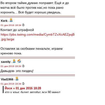
Во втором тайме,думаю поправят. Ещё и до
матча всё было против нас,но пока рано
хоронить... Всё будет хорошо,увидишь.
Kerk
-
01 дек 2016 18:34
Контакт до штрафной
https://pbs.twimg.com/media/CymbTZvXcAEZpqB
.jpg:large
Оставляя за скобками пенальти, играем
хреново пока.
saveliy
-
01 дек 2016 18:34
Давыдов- это пиздец!
Vlad1966
-
01 дек 2016 18:34
Йося » 01 дек 2016 18:28
что у крыс будет автобус все 90 минут.
У крылышек я не вижу никакого автобуса.