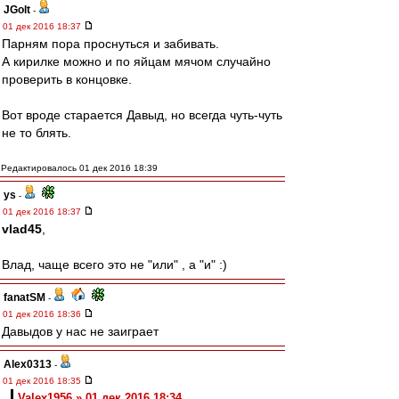
JGolt
-
01 дек 2016 18:37
Парням пора проснуться и забивать.
А кирилке можно и по яйцам мячом случайно
проверить в концовке.
Вот вроде старается Давыд, но всегда чуть-чуть
не то блять.
Редактировалось 01 дек 2016 18:39
ys
-
01 дек 2016 18:37
vlad45
,
Влад, чаще всего это не "или" , а "и" :)
fanatSM
-
01 дек 2016 18:36
Давыдов у нас не заиграет
Alex0313
-
01 дек 2016 18:35
Valex1956 » 01 дек 2016 18:34