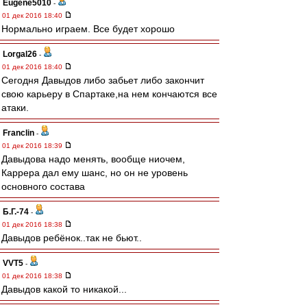
Eugene5010
-
01 дек 2016 18:40
Нормально играем. Все будет хорошо
Lorgal26
-
01 дек 2016 18:40
Сегодня Давыдов либо забьет либо закончит
свою карьеру в Спартаке,на нем кончаются все
атаки.
Franclin
-
01 дек 2016 18:39
Давыдова надо менять, вообще ниочем,
Каррера дал ему шанс, но он не уровень
основного состава
Б.Г.-74
-
01 дек 2016 18:38
Давыдов ребёнок..так не бьют..
VVT5
-
01 дек 2016 18:38
Давыдов какой то никакой...