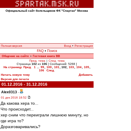
Официальный сайт болельщиков ФК "Спартак" Москва
Полная версия
Вход
•
Регистрация
FAQ
•
Поиск
Общение на сайте
Гостевая книга ВВ
»
Пред. тема
|
След. тема
Страница
102
из
106
[ Сообщений: 5268 ]
На страницу
Пред.
1
...
99
,
100
,
101
,
102
,
103
,
104
,
105
,
106
След.
Начать новую тему
Добавить
Версия для печати
01.12.2016 - 31.12.2016
Alex0313
-
01 дек 2016 18:52
Да какова хера то...
Что происходит...
хер сним что переиграли лишнюю минуту, но
где игра то?
Доразговаривались?