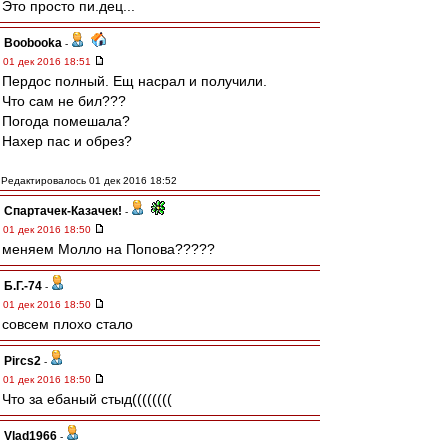
Это просто пи.дец...
Boobooka
-
01 дек 2016 18:51
Пердос полный. Ещ насрал и получили.
Что сам не бил???
Погода помешала?
Нахер пас и обрез?
Редактировалось 01 дек 2016 18:52
Спартачек-Казачек!
-
01 дек 2016 18:50
меняем Молло на Попова?????
Б.Г.-74
-
01 дек 2016 18:50
совсем плохо стало
Pircs2
-
01 дек 2016 18:50
Что за ебаный стыд((((((((
Vlad1966
-