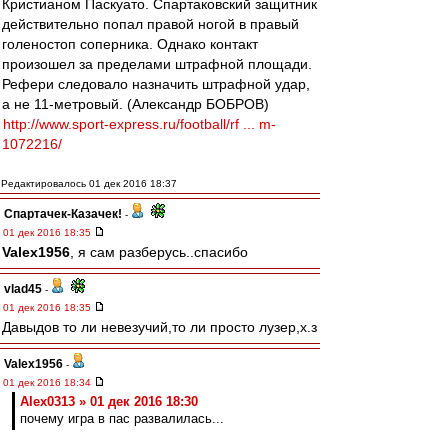
Кристианом Паскуато. Спартаковский защитник
действительно попал правой ногой в правый
голеностоп соперника. Однако контакт
произошел за пределами штрафной площади.
Рефери следовало назначить штрафной удар,
а не 11-метровый. (Александр БОБРОВ)
http://www.sport-express.ru/football/rf ... m-
1072216/
Редактировалось 01 дек 2016 18:37
Спартачек-Казачек!
-
01 дек 2016 18:35
Valex1956
, я сам разберусь..спасибо
vlad45
-
01 дек 2016 18:35
Давыдов то ли невезучий,то ли просто лузер,х.з
Valex1956
-
01 дек 2016 18:34
Alex0313 » 01 дек 2016 18:30
почему игра в пас развалилась...