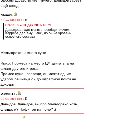
ВВссем здравствуйте! Ничего. Давыдов забьёт
ещё сегодня.
Stemid
-
01 дек 2016 18:41
Franclin » 01 дек 2016 18:39
Давыдова надо менять, вообще ниочем,
Каррера дал ему шанс, но он не уровень
основного состава
Мельгарехо намного хуже.
Имхо, Промеса на место ЦФ двигать, а на
фланг другого игрока.
Промес нужен впереди, он может одним
ударом решить,а он до штрафной почти не
доходит
Alex0313
-
01 дек 2016 18:41
Давыдов, Давыдов, вы про Мельгорехо хоть
слышали? Нафиг он на поле? :(