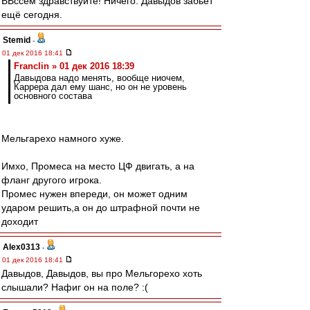
ВВссем здравствуйте! Ничего. Давыдов забьёт
ещё сегодня.
Stemid
-
01 дек 2016 18:41
Franclin » 01 дек 2016 18:39
Давыдова надо менять, вообще ниочем,
Каррера дал ему шанс, но он не уровень
основного состава
Мельгарехо намного хуже.
Имхо, Промеса на место ЦФ двигать, а на
фланг другого игрока.
Промес нужен впереди, он может одним
ударом решить,а он до штрафной почти не
доходит
Alex0313
-
01 дек 2016 18:41
Давыдов, Давыдов, вы про Мельгорехо хоть
слышали? Нафиг он на поле? :(