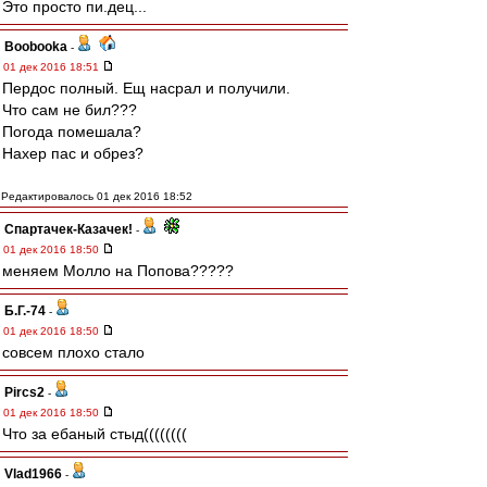
Это просто пи.дец...
Boobooka
-
01 дек 2016 18:51
Пердос полный. Ещ насрал и получили.
Что сам не бил???
Погода помешала?
Нахер пас и обрез?
Редактировалось 01 дек 2016 18:52
Спартачек-Казачек!
-
01 дек 2016 18:50
меняем Молло на Попова?????
Б.Г.-74
-
01 дек 2016 18:50
совсем плохо стало
Pircs2
-
01 дек 2016 18:50
Что за ебаный стыд((((((((
Vlad1966
-