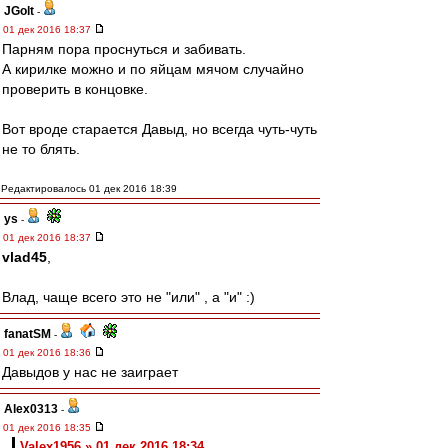
JGolt
-
01 дек 2016 18:37
Парням пора проснуться и забивать.
А кирилке можно и по яйцам мячом случайно
проверить в концовке.
Вот вроде старается Давыд, но всегда чуть-чуть
не то блять.
Редактировалось 01 дек 2016 18:39
ys
-
01 дек 2016 18:37
vlad45
,
Влад, чаще всего это не "или" , а "и" :)
fanatSM
-
01 дек 2016 18:36
Давыдов у нас не заиграет
Alex0313
-
01 дек 2016 18:35
Valex1956 » 01 дек 2016 18:34