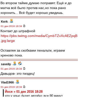
Во втором тайме,думаю поправят. Ещё и до
матча всё было против нас,но пока рано
хоронить... Всё будет хорошо,увидишь.
Kerk
-
01 дек 2016 18:34
Контакт до штрафной
https://pbs.twimg.com/media/CymbTZvXcAEZpqB
.jpg:large
Оставляя за скобками пенальти, играем
хреново пока.
saveliy
-
01 дек 2016 18:34
Давыдов- это пиздец!
Vlad1966
-
01 дек 2016 18:34
Йося » 01 дек 2016 18:28
что у крыс будет автобус все 90 минут.
У крылышек я не вижу никакого автобуса.