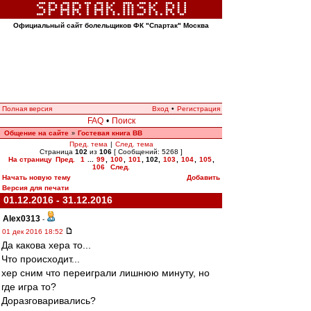
Официальный сайт болельщиков ФК "Спартак" Москва
Полная версия
Вход
•
Регистрация
FAQ
•
Поиск
Общение на сайте
Гостевая книга ВВ
»
Пред. тема
|
След. тема
Страница
102
из
106
[ Сообщений: 5268 ]
На страницу
Пред.
1
...
99
,
100
,
101
,
102
,
103
,
104
,
105
,
106
След.
Начать новую тему
Добавить
Версия для печати
01.12.2016 - 31.12.2016
Alex0313
-
01 дек 2016 18:52
Да какова хера то...
Что происходит...
хер сним что переиграли лишнюю минуту, но
где игра то?
Доразговаривались?