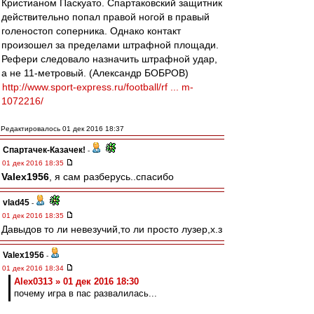
Кристианом Паскуато. Спартаковский защитник
действительно попал правой ногой в правый
голеностоп соперника. Однако контакт
произошел за пределами штрафной площади.
Рефери следовало назначить штрафной удар,
а не 11-метровый. (Александр БОБРОВ)
http://www.sport-express.ru/football/rf ... m-
1072216/
Редактировалось 01 дек 2016 18:37
Спартачек-Казачек!
-
01 дек 2016 18:35
Valex1956
, я сам разберусь..спасибо
vlad45
-
01 дек 2016 18:35
Давыдов то ли невезучий,то ли просто лузер,х.з
Valex1956
-
01 дек 2016 18:34
Alex0313 » 01 дек 2016 18:30
почему игра в пас развалилась...