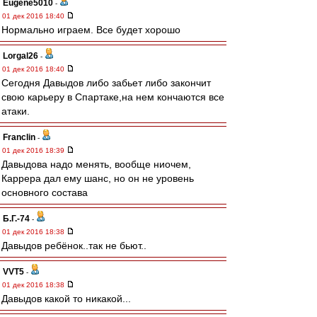
Eugene5010
-
01 дек 2016 18:40
Нормально играем. Все будет хорошо
Lorgal26
-
01 дек 2016 18:40
Сегодня Давыдов либо забьет либо закончит
свою карьеру в Спартаке,на нем кончаются все
атаки.
Franclin
-
01 дек 2016 18:39
Давыдова надо менять, вообще ниочем,
Каррера дал ему шанс, но он не уровень
основного состава
Б.Г.-74
-
01 дек 2016 18:38
Давыдов ребёнок..так не бьют..
VVT5
-
01 дек 2016 18:38
Давыдов какой то никакой...