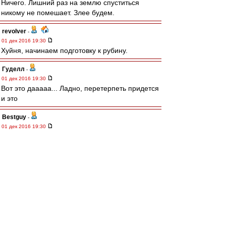
Ничего. Лишний раз на землю спуститься
никому не помешает. Злее будем.
revolver
-
01 дек 2016 19:30
Хуйня, начинаем подготовку к рубину.
Гуделл
-
01 дек 2016 19:30
Вот это дааааа... Ладно, перетерпеть придется
и это
Bestguy
-
01 дек 2016 19:30
Да хуй с ним.
Нам долго везло.
Все рано лучше проиграть 1 раз 0-3, чем 3
раза по 0-1.
Отдельное спасибо тому, кто принял решение
о покупке Мельгарехо.
Рафаэлло Джованьоли
-
01 дек 2016 19:30
пешочком хотели, в пол ноги.