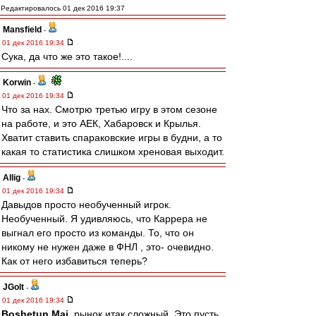
Редактировалось 01 дек 2016 19:37
Mansfield
-
01 дек 2016 19:34
Сука, да что же это такое!....
Korwin
-
01 дек 2016 19:34
Что за нах. Смотрю третью игру в этом сезоне
на работе, и это АЕК, Хабаровск и Крылья.
Хватит ставить спараковские игры в будни, а то
какая то статистика слишком хреновая выходит.
Allig
-
01 дек 2016 19:34
Давыдов просто необученный игрок.
Необученный. Я удивляюсь, что Каррера не
выгнал его просто из команды. То, что он
никому не нужен даже в ФНЛ , это- очевидно.
Как от него избавиться теперь?
JGolt
-
01 дек 2016 19:34
Boshetun Mai
, рынок итак сложный. Это пусть