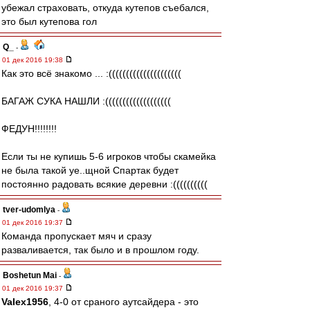
убежал страховать, откуда кутепов съебался,
это был кутепова гол
Q_
-
01 дек 2016 19:38
Как это всё знакомо ... :(((((((((((((((((((((
БАГАЖ СУКА НАШЛИ :(((((((((((((((((((
ФЕДУН!!!!!!!!
Если ты не купишь 5-6 игроков чтобы скамейка
не была такой уе..щной Спартак будет
постоянно радовать всякие деревни :((((((((((
tver-udomlya
-
01 дек 2016 19:37
Команда пропускает мяч и сразу
разваливается, так было и в прошлом году.
Boshetun Mai
-
01 дек 2016 19:37
Valex1956
, 4-0 от сраного аутсайдера - это