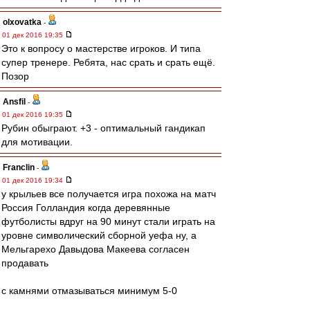
olxovatka
-
01 дек 2016 19:35
Это к вопросу о мастерстве игроков. И типа
супер тренере. Ребята, нас срать и срать ещё.
Позор
Ansfil
-
01 дек 2016 19:35
Рубин обыграют. +3 - оптимальный гандикап
для мотивации.
Franclin
-
01 дек 2016 19:34
у крыльев все получается игра похожа на матч
Россия Голландия когда деревянные
футболисты вдруг на 90 минут стали играть на
уровне символический сборной уефа ну, а
Мельгарехо Давыдова Макеева согласен
продавать
с камнями отмазываться минимум 5-0