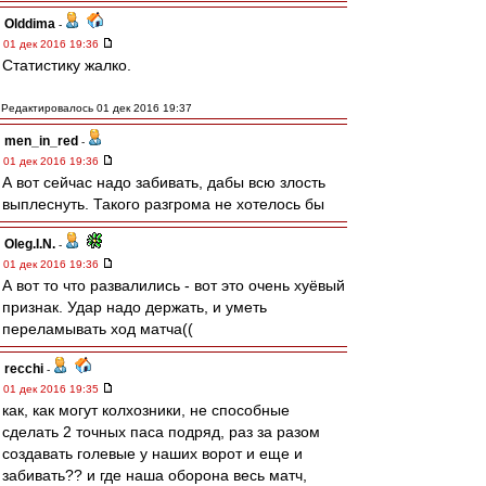
Olddima
-
01 дек 2016 19:36
Статистику жалко.
Редактировалось 01 дек 2016 19:37
men_in_red
-
01 дек 2016 19:36
А вот сейчас надо забивать, дабы всю злость
выплеснуть. Такого разгрома не хотелось бы
Oleg.I.N.
-
01 дек 2016 19:36
А вот то что развалились - вот это очень хуёвый
признак. Удар надо держать, и уметь
переламывать ход матча((
recchi
-
01 дек 2016 19:35
как, как могут колхозники, не способные
сделать 2 точных паса подряд, раз за разом
создавать голевые у наших ворот и еще и
забивать?? и где наша оборона весь матч,