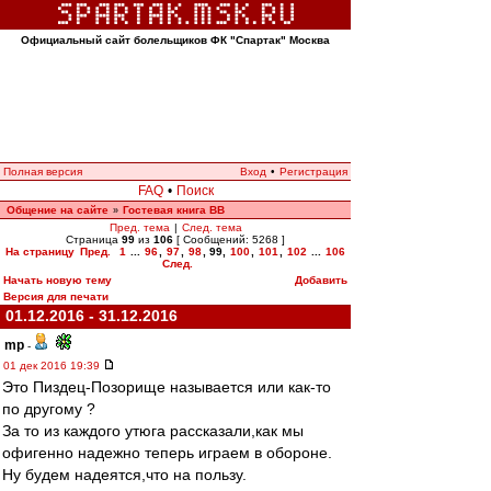
Официальный сайт болельщиков ФК "Спартак" Москва
Полная версия
Вход
•
Регистрация
FAQ
•
Поиск
Общение на сайте
Гостевая книга ВВ
»
Пред. тема
|
След. тема
Страница
99
из
106
[ Сообщений: 5268 ]
На страницу
Пред.
1
...
96
,
97
,
98
,
99
,
100
,
101
,
102
...
106
След.
Начать новую тему
Добавить
Версия для печати
01.12.2016 - 31.12.2016
mp
-
01 дек 2016 19:39
Это Пиздец-Позорище называется или как-то
по другому ?
За то из каждого утюга рассказали,как мы
офигенно надежно теперь играем в обороне.
Ну будем надеятся,что на пользу.