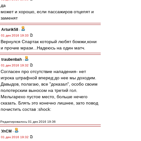
да
может и хорошо, если пассажиров отцепят и
заменят
Arturik58
-
01 дек 2016 19:33
Вернулся Спартак который любят бомжи,кони
и прочие мрази...Надеюсь на один матч.
traubenbah
-
01 дек 2016 19:32
Согласен про отсутствие нападения- нет
игрока штрафной вперед:до нее мы доходим.
Давыдов, полагаю, все "доказал", особо своим
полотерским выносом на третий гол.
Мельгарехо пустое место, больше нечего
сказать. Блять это конечно лишнее, зато повод
почистить состав :shock:
Редактировалось 01 дек 2016 19:36
УлСМ
-
01 дек 2016 19:32