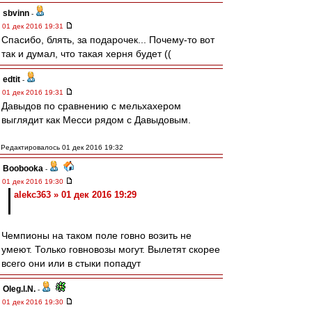
sbvinn
-
01 дек 2016 19:31
Спасибо, блять, за подарочек... Почему-то вот
так и думал, что такая херня будет ((
edtit
-
01 дек 2016 19:31
Давыдов по сравнению с мельхахером
выглядит как Месси рядом с Давыдовым.
Редактировалось 01 дек 2016 19:32
Boobooka
-
01 дек 2016 19:30
alekc363 » 01 дек 2016 19:29
Чемпионы на таком поле говно возить не
умеют. Только говновозы могут. Вылетят скорее
всего они или в стыки попадут
Oleg.I.N.
-
01 дек 2016 19:30