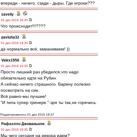
впереди - ничего, сзади - дыры. Где игроки???
saveliy
-
01 дек 2016 19:35
Что происходит!!!????
pavluha32
-
01 дек 2016 19:35
да нормально всё, заманиваем! ))
Valex1956
-
01 дек 2016 19:35
Просто лишний раз убедился,что надо
обязательно идти на Рубин.
А сейчас-ничего страшного. Барину полезно
посмотреть на сие.
Всё равно-мы лучшие!
"И типа супер тренере."-зря ты так,не горячись.
Редактировалось 01 дек 2016 19:37
Рафаэлло Джованьоли
-
01 дек 2016 19:35
Мы чего сегодня на рекорд идем?