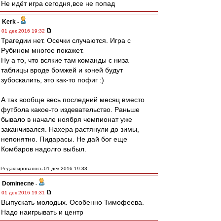
Не идёт игра сегодня,все не попад
Kerk
-
01 дек 2016 19:32
Трагедии нет. Осечки случаются. Игра с
Рубином многое покажет.
Ну а то, что всякие там команды с низа
таблицы вроде бомжей и коней будут
зубоскалить, это как-то пофиг :)
А так вообще весь последний месяц вместо
футбола какое-то издевательство. Раньше
бывало в начале ноября чемпионат уже
заканчивался. Нахера растянули до зимы,
непонятно. Пидарасы. Не дай бог еще
Комбаров надолго выбыл.
Редактировалось 01 дек 2016 19:33
Dominecne
-
01 дек 2016 19:31
Выпускать молодых. Особенно Тимофеева.
Надо наигрывать и центр