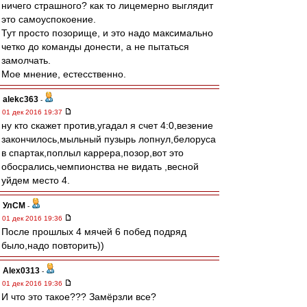
ничего страшного? как то лицемерно выглядит
это самоуспокоение.
Тут просто позорище, и это надо максимально
четко до команды донести, а не пытаться
замолчать.
Мое мнение, естесственно.
alekc363
-
01 дек 2016 19:37
ну кто скажет против,угадал я счет 4:0,везение
закончилось,мыльный пузырь лопнул,белоруса
в спартак,поплыл каррера,позор,вот это
обосрались,чемпионства не видать ,весной
уйдем место 4.
УлСМ
-
01 дек 2016 19:36
После прошлых 4 мячей 6 побед подряд
было,надо повторить))
Alex0313
-
01 дек 2016 19:36
И что это такое??? Замёрзли все?