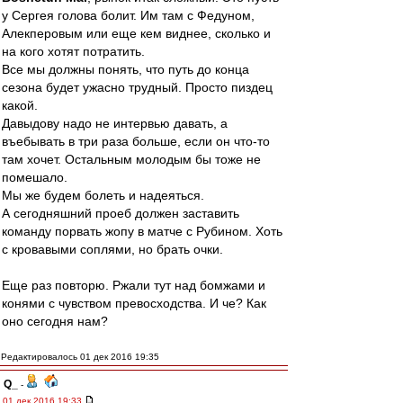
у Сергея голова болит. Им там с Федуном,
Алекперовым или еще кем виднее, сколько и
на кого хотят потратить.
Все мы должны понять, что путь до конца
сезона будет ужасно трудный. Просто пиздец
какой.
Давыдову надо не интервью давать, а
въебывать в три раза больше, если он что-то
там хочет. Остальным молодым бы тоже не
помешало.
Мы же будем болеть и надеяться.
А сегодняшний проеб должен заставить
команду порвать жопу в матче с Рубином. Хоть
с кровавыми соплями, но брать очки.
Еще раз повторю. Ржали тут над бомжами и
конями с чувством превосходства. И че? Как
оно сегодня нам?
Редактировалось 01 дек 2016 19:35
Q_
-
01 дек 2016 19:33