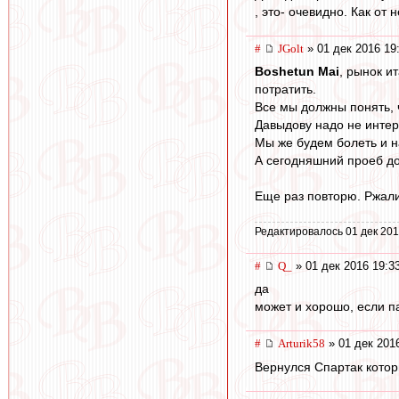
, это- очевидно. Как от 
#
JGolt
» 01 дек 2016 19
Boshetun Mai
, рынок и
потратить.
Все мы должны понять, ч
Давыдову надо не интер
Мы же будем болеть и н
А сегодняшний проеб до
Еще раз повторю. Ржали
Редактировалось 01 дек 201
#
Q_
» 01 дек 2016 19:3
да
может и хорошо, если п
#
Arturik58
» 01 дек 201
Вернулся Спартак котор