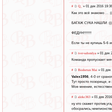
#
Q_
» 01 дек 2016 19:3
Как это всё знакомо ... :(((
БАГАЖ СУКА НАШЛИ :((((((
ФЕДУН!!!!!!!!
Если ты не купишь 5-6 и
#
tver-udomlya
» 01 дек 
Команда пропускает мяч 
#
Boshetun Mai
» 01 дек 
Valex1956
, 4-0 от сран
Тут просто позорище, и
Мое мнение, естесствен
#
alekc363
» 01 дек 2016
ну кто скажет против,уг
обосрались,чемпионства