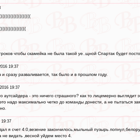
8
((((((((((((((((((
(((((((((((((
гроков чтобы скамейка не была такой уе..щной Спартак будет постоя
2016 19:37
и сразу разваливается, так было и в прошлом году.
2016 19:37
ого аутсайдера - это ничего страшного? как то лицемерно выглядит 
 это надо максимально четко до команды донести, а не пытаться за
но.
 19:37
адал я счет 4:0,везение закончилось,мыльный пузырь лопнул,белору
 не видать ,весной уйдем место 4.