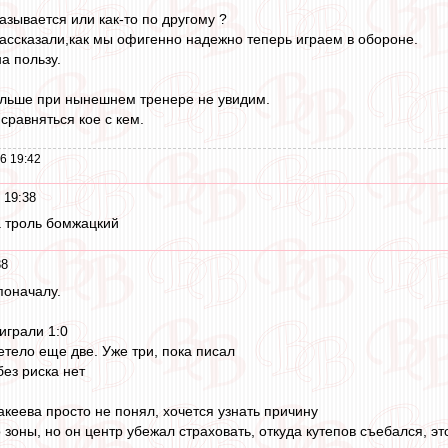
зывается или как-то по другому ?
 рассказали,как мы офигенно надежно теперь играем в обороне.
а пользу.
льше при нынешнем тренере не увидим.
сравняться кое с кем.
6 19:42
 19:38
а троль бомжацкий
38
поначалу.
играли 1:0
етело еще две. Уже три, пока писал
без риска нет
кеева просто не понял, хочется узнать причину
о зоны, но он центр убежал страховать, откуда кутепов съебался, эт