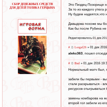
СБОР ДЕНЕЖНЫХ СРЕДСТВ
Это Пиздец-Позорище на
ДЛЯ ДЕТЕЙ ТОЛИКА ГЕРЦЫНА
За то из каждого утюга
Ну будем надеятся,что н
Давыдова похоже мы бо
Как бы после Рубина не 
Редактировалось 01 дек 201
#
Lorgal26
» 01 дек 2016
alekc363
, пошел отсюд
#
Bad
» 01 дек 2016 19:
Нормальный матч был, 
забили бы первыми - вы
стали раскрываться - вл
ресурсов отыгрываться 
замены комбарова на ма
второй гол забили из ег