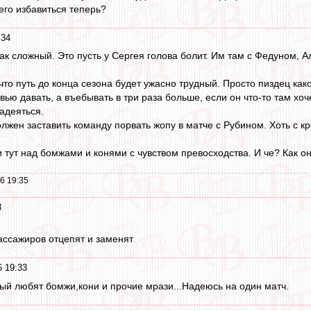
него избавиться теперь?
:34
так сложный. Это пусть у Сергея голова болит. Им там с Федуном, 
то путь до конца сезона будет ужасно трудный. Просто пиздец како
вью давать, а въебывать в три раза больше, если он что-то там х
адеяться.
лжен заставить команду порвать жопу в матче с Рубином. Хоть с к
 тут над бомжами и конями с чувством превосходства. И че? Как о
6 19:35
3
ассажиров отцепят и заменят
6 19:33
ый любят бомжи,кони и прочие мрази...Надеюсь на один матч.