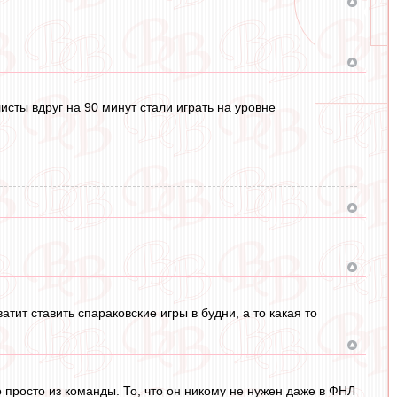
сты вдруг на 90 минут стали играть на уровне
атит ставить спараковские игры в будни, а то какая то
 просто из команды. То, что он никому не нужен даже в ФНЛ