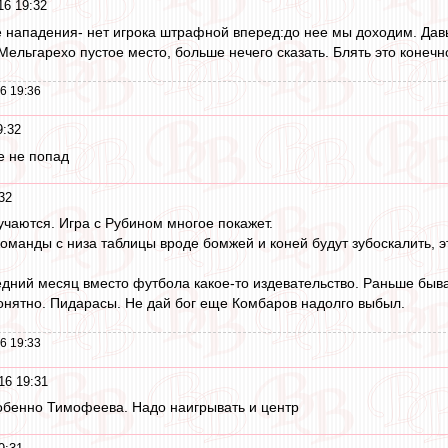
16 19:32
е нападения- нет игрока штрафной вперед:до нее мы доходим. Давы
Мельгарехо пустое место, больше нечего сказать. Блять это конечно
6 19:36
9:32
е не попад
32
учаются. Игра с Рубином многое покажет.
 команды с низа таблицы вроде бомжей и коней будут зубоскалить, эт
едний месяц вместо футбола какое-то издевательство. Раньше быв
онятно. Пидарасы. Не дай бог еще Комбаров надолго выбыл.
6 19:33
16 19:31
обенно Тимофеева. Надо наигрывать и центр