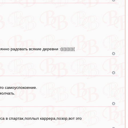
нно радовать всякие деревни :((((((((((
это самоуспокоение.
молчать.
са в спартак,поплыл каррера,позор,вот это