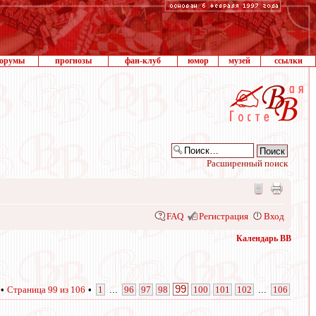
орумы
прогнозы
фан-клуб
юмор
музей
ссылки
Расширенный поиск
FAQ
Регистрация
Вход
Календарь ВВ
99
 •
Страница
99
из
106
•
1
...
96
97
98
100
101
102
...
106