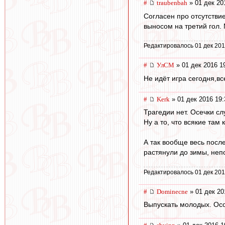
#
traubenbah
» 01 дек 20
Согласен про отсутстви
выносом на третий гол. 
Редактировалось 01 дек 201
#
УлСМ
» 01 дек 2016 1
Не идёт игра сегодня,вс
#
Kerk
» 01 дек 2016 19:
Трагедии нет. Осечки сл
Ну а то, что всякие там
А так вообще весь посл
растянули до зимы, неп
Редактировалось 01 дек 201
#
Dominecne
» 01 дек 20
Выпускать молодых. Ос