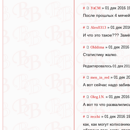
#
УлСМ
» 01 дек 2016 1
После прошлых 4 мячей 
#
Alex0313
» 01 дек 201
И что это такое??? Зам
#
Olddima
» 01 дек 2016
Статистику жалко.
Редактировалось 01 дек 201
#
men_in_red
» 01 дек 20
А вот сейчас надо забив
#
Oleg.I.N.
» 01 дек 2016
А вот то что развалилис
#
recchi
» 01 дек 2016 19
как, как могут колхозни
оборона весь матч, впер