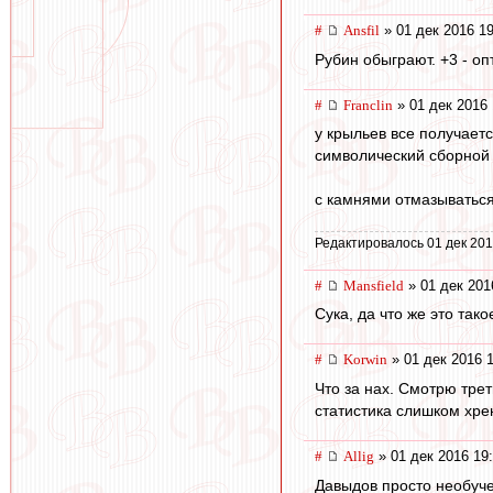
#
Ansfil
» 01 дек 2016 19
Рубин обыграют. +3 - о
#
Franclin
» 01 дек 2016 
у крыльев все получает
символический сборной 
с камнями отмазыватьс
Редактировалось 01 дек 201
#
Mansfield
» 01 дек 201
Сука, да что же это такое!
#
Korwin
» 01 дек 2016 
Что за нах. Смотрю трет
статистика слишком хре
#
Allig
» 01 дек 2016 19
Давыдов просто необуче