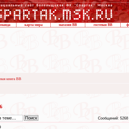
оманда
карта мира
магазин ВВ
гостевая ВВ
ф
вая книга ВВ
16
Сообщений: 5268
9