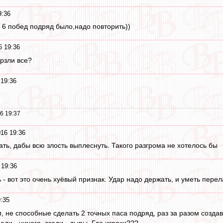
9:36
6 побед подряд было,надо повторить))
6 19:36
ёрзли все?
 19:36
6 19:37
16 19:36
ать, дабы всю злость выплеснуть. Такого разгрома не хотелось бы
 19:36
ь - вот это очень хуёвый признак. Удар надо держать, и уметь пере
:35
ки, не способные сделать 2 точных паса подряд, раз за разом созда
еди - ничего, сзади - дыры. Где игроки???