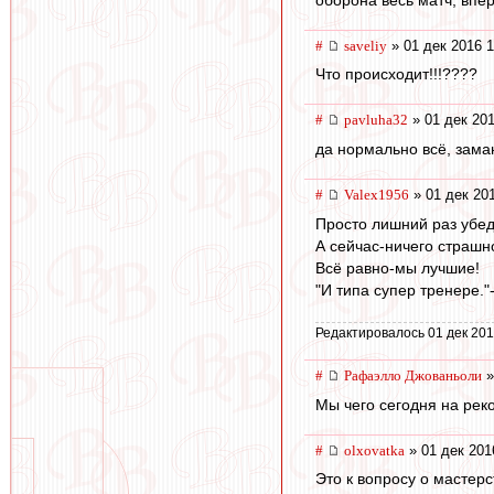
#
saveliy
» 01 дек 2016 1
Что происходит!!!????
#
pavluha32
» 01 дек 201
да нормально всё, зама
#
Valex1956
» 01 дек 20
Просто лишний раз убед
А сейчас-ничего страшн
Всё равно-мы лучшие!
"И типа супер тренере."-
Редактировалось 01 дек 201
#
Рафаэлло Джованьоли
»
Мы чего сегодня на рек
#
olxovatka
» 01 дек 201
Это к вопросу о мастерс