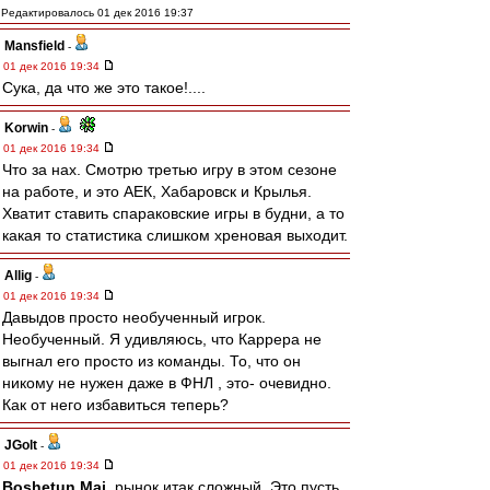
Редактировалось 01 дек 2016 19:37
Mansfield
-
01 дек 2016 19:34
Сука, да что же это такое!....
Korwin
-
01 дек 2016 19:34
Что за нах. Смотрю третью игру в этом сезоне
на работе, и это АЕК, Хабаровск и Крылья.
Хватит ставить спараковские игры в будни, а то
какая то статистика слишком хреновая выходит.
Allig
-
01 дек 2016 19:34
Давыдов просто необученный игрок.
Необученный. Я удивляюсь, что Каррера не
выгнал его просто из команды. То, что он
никому не нужен даже в ФНЛ , это- очевидно.
Как от него избавиться теперь?
JGolt
-
01 дек 2016 19:34
Boshetun Mai
, рынок итак сложный. Это пусть