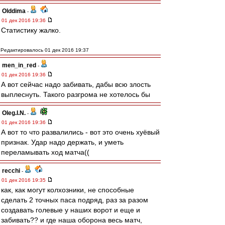
Olddima
-
01 дек 2016 19:36
Статистику жалко.
Редактировалось 01 дек 2016 19:37
men_in_red
-
01 дек 2016 19:36
А вот сейчас надо забивать, дабы всю злость
выплеснуть. Такого разгрома не хотелось бы
Oleg.I.N.
-
01 дек 2016 19:36
А вот то что развалились - вот это очень хуёвый
признак. Удар надо держать, и уметь
переламывать ход матча((
recchi
-
01 дек 2016 19:35
как, как могут колхозники, не способные
сделать 2 точных паса подряд, раз за разом
создавать голевые у наших ворот и еще и
забивать?? и где наша оборона весь матч,