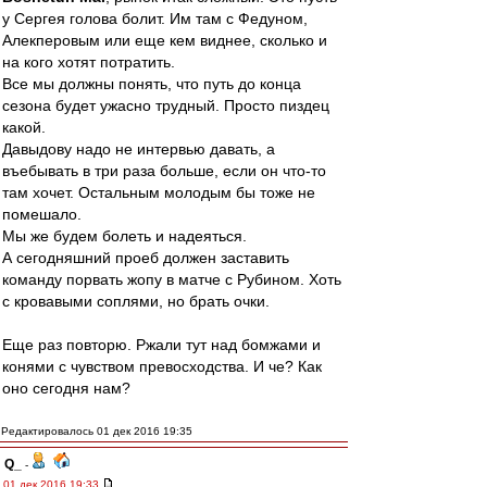
у Сергея голова болит. Им там с Федуном,
Алекперовым или еще кем виднее, сколько и
на кого хотят потратить.
Все мы должны понять, что путь до конца
сезона будет ужасно трудный. Просто пиздец
какой.
Давыдову надо не интервью давать, а
въебывать в три раза больше, если он что-то
там хочет. Остальным молодым бы тоже не
помешало.
Мы же будем болеть и надеяться.
А сегодняшний проеб должен заставить
команду порвать жопу в матче с Рубином. Хоть
с кровавыми соплями, но брать очки.
Еще раз повторю. Ржали тут над бомжами и
конями с чувством превосходства. И че? Как
оно сегодня нам?
Редактировалось 01 дек 2016 19:35
Q_
-
01 дек 2016 19:33