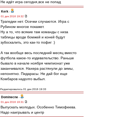
Не идёт игра сегодня,все не попад
Kerk
-
01 дек 2016 19:32
Трагедии нет. Осечки случаются. Игра с
Рубином многое покажет.
Ну а то, что всякие там команды с низа
таблицы вроде бомжей и коней будут
зубоскалить, это как-то пофиг :)
А так вообще весь последний месяц вместо
футбола какое-то издевательство. Раньше
бывало в начале ноября чемпионат уже
заканчивался. Нахера растянули до зимы,
непонятно. Пидарасы. Не дай бог еще
Комбаров надолго выбыл.
Редактировалось 01 дек 2016 19:33
Dominecne
-
01 дек 2016 19:31
Выпускать молодых. Особенно Тимофеева.
Надо наигрывать и центр