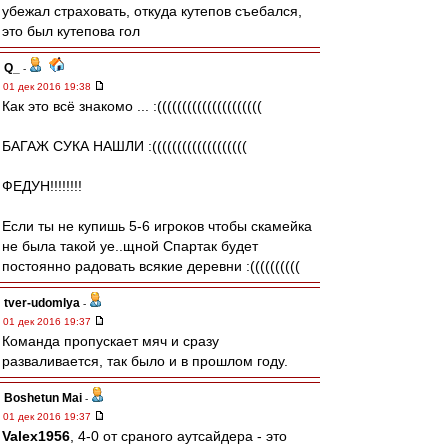
убежал страховать, откуда кутепов съебался,
это был кутепова гол
Q_
-
01 дек 2016 19:38
Как это всё знакомо ... :(((((((((((((((((((((
БАГАЖ СУКА НАШЛИ :(((((((((((((((((((
ФЕДУН!!!!!!!!
Если ты не купишь 5-6 игроков чтобы скамейка
не была такой уе..щной Спартак будет
постоянно радовать всякие деревни :((((((((((
tver-udomlya
-
01 дек 2016 19:37
Команда пропускает мяч и сразу
разваливается, так было и в прошлом году.
Boshetun Mai
-
01 дек 2016 19:37
Valex1956
, 4-0 от сраного аутсайдера - это