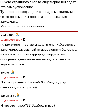
ничего страшного? как то лицемерно выглядит
это самоуспокоение.
Тут просто позорище, и это надо максимально
четко до команды донести, а не пытаться
замолчать.
Мое мнение, естесственно.
alekc363
-
01 дек 2016 19:37
ну кто скажет против,угадал я счет 4:0,везение
закончилось,мыльный пузырь лопнул,белоруса
в спартак,поплыл каррера,позор,вот это
обосрались,чемпионства не видать ,весной
уйдем место 4.
УлСМ
-
01 дек 2016 19:36
После прошлых 4 мячей 6 побед подряд
было,надо повторить))
Alex0313
-
01 дек 2016 19:36
И что это такое??? Замёрзли все?