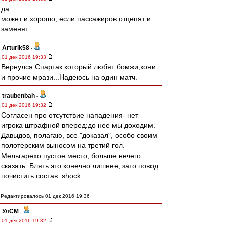
да
может и хорошо, если пассажиров отцепят и
заменят
Arturik58
-
01 дек 2016 19:33
Вернулся Спартак который любят бомжи,кони
и прочие мрази...Надеюсь на один матч.
traubenbah
-
01 дек 2016 19:32
Согласен про отсутствие нападения- нет
игрока штрафной вперед:до нее мы доходим.
Давыдов, полагаю, все "доказал", особо своим
полотерским выносом на третий гол.
Мельгарехо пустое место, больше нечего
сказать. Блять это конечно лишнее, зато повод
почистить состав :shock:
Редактировалось 01 дек 2016 19:36
УлСМ
-
01 дек 2016 19:32