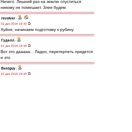
Ничего. Лишний раз на землю спуститься
никому не помешает. Злее будем.
revolver
-
01 дек 2016 19:30
Хуйня, начинаем подготовку к рубину.
Гуделл
-
01 дек 2016 19:30
Вот это дааааа... Ладно, перетерпеть придется
и это
Bestguy
-
01 дек 2016 19:30
Да хуй с ним.
Нам долго везло.
Все рано лучше проиграть 1 раз 0-3, чем 3
раза по 0-1.
Отдельное спасибо тому, кто принял решение
о покупке Мельгарехо.
Рафаэлло Джованьоли
-
01 дек 2016 19:30
пешочком хотели, в пол ноги.