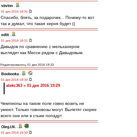
sbvinn
-
01 дек 2016 19:31
Спасибо, блять, за подарочек... Почему-то вот
так и думал, что такая херня будет ((
edtit
-
01 дек 2016 19:31
Давыдов по сравнению с мельхахером
выглядит как Месси рядом с Давыдовым.
Редактировалось 01 дек 2016 19:32
Boobooka
-
01 дек 2016 19:30
alekc363 » 01 дек 2016 19:29
Чемпионы на таком поле говно возить не
умеют. Только говновозы могут. Вылетят скорее
всего они или в стыки попадут
Oleg.I.N.
-
01 дек 2016 19:30