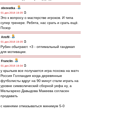
olxovatka
-
01 дек 2016 19:35
Это к вопросу о мастерстве игроков. И типа
супер тренере. Ребята, нас срать и срать ещё.
Позор
Ansfil
-
01 дек 2016 19:35
Рубин обыграют. +3 - оптимальный гандикап
для мотивации.
Franclin
-
01 дек 2016 19:34
у крыльев все получается игра похожа на матч
Россия Голландия когда деревянные
футболисты вдруг на 90 минут стали играть на
уровне символический сборной уефа ну, а
Мельгарехо Давыдова Макеева согласен
продавать
с камнями отмазываться минимум 5-0