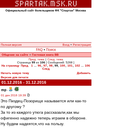
Официальный сайт болельщиков ФК "Спартак" Москва
Полная версия
Вход
•
Регистрация
FAQ
•
Поиск
Общение на сайте
Гостевая книга ВВ
»
Пред. тема
|
След. тема
Страница
99
из
106
[ Сообщений: 5268 ]
На страницу
Пред.
1
...
96
,
97
,
98
,
99
,
100
,
101
,
102
...
106
След.
Начать новую тему
Добавить
Версия для печати
01.12.2016 - 31.12.2016
mp
-
01 дек 2016 19:39
Это Пиздец-Позорище называется или как-то
по другому ?
За то из каждого утюга рассказали,как мы
офигенно надежно теперь играем в обороне.
Ну будем надеятся,что на пользу.