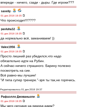
впереди - ничего, сзади - дыры. Где игроки???
saveliy
-
01 дек 2016 19:35
Что происходит!!!????
pavluha32
-
01 дек 2016 19:35
да нормально всё, заманиваем! ))
Valex1956
-
01 дек 2016 19:35
Просто лишний раз убедился,что надо
обязательно идти на Рубин.
А сейчас-ничего страшного. Барину полезно
посмотреть на сие.
Всё равно-мы лучшие!
"И типа супер тренере."-зря ты так,не горячись.
Редактировалось 01 дек 2016 19:37
Рафаэлло Джованьоли
-
01 дек 2016 19:35
Мы чего сегодня на рекорд идем?