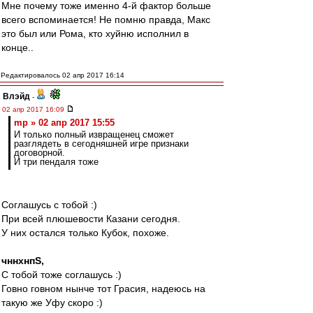
Мне почему тоже именно 4-й фактор больше
всего вспоминается! Не помню правда, Макс
это был или Рома, кто хуйню исполнил в
конце..
Редактировалось 02 апр 2017 16:14
Влэйд
-
02 апр 2017 16:09
mp » 02 апр 2017 15:55
И только полный извращенец сможет
разглядеть в сегодняшней игре признаки
договорной.
И три пендаля тоже
Соглашусь с тобой :)
При всей плюшевости Казани сегодня.
У них остался только Кубок, похоже.
чннхнпS,
С тобой тоже соглашусь :)
Говно говном нынче тот Грасия, надеюсь на
такую же Уфу скоро :)