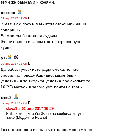
теми же бамжами и конями.
авоська
-
02 апр 2017 17:08
В матчах с локо и магнитом отскочили наши
соперники.
Во многом благодаря судьям.
Это очевидно и зачем гнать откровенную
хуйню.
ys
-
02 апр 2017 17:08
Да, забыл уже, чисто ради смеха, те, кто
спорил по поводу Адриано, какие были
условия? А то входное условие про сколько то
10(??) матчей в заявке уже почти на грани..
gimp2
-
02 апр 2017 17:04
slava1 » 02 апр 2017 16:59
Я бы хотел, что бы Жано попробовали чуть
ниже (Модрич в Реале)
Так его иногда и используют, например в матче