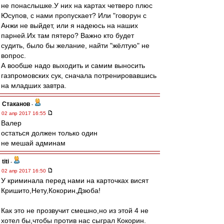
не понаслышке.У них на картах четверо плюс
Юсупов, с нами пропускает? Или "говорун с
Анжи не выйдет, или я надеюсь на наших
парней.Их там пятеро? Важно кто будет
судить, было бы желание, найти "жёлтую" не
вопрос.
А вообше надо выходить и самим выносить
газпромовских сук, сначала потренировавшись
на младших завтра.
Cтаканов
-
02 апр 2017 16:55
Валер
остаться должен только один
не мешай админам
titi
-
02 апр 2017 16:50
У криминала перед нами на карточках висят
Кришито,Нету,Кокорин,Дзюба!
Как это не прозвучит смешно,но из этой 4 не
хотел бы,чтобы против нас сыграл Кокорин.