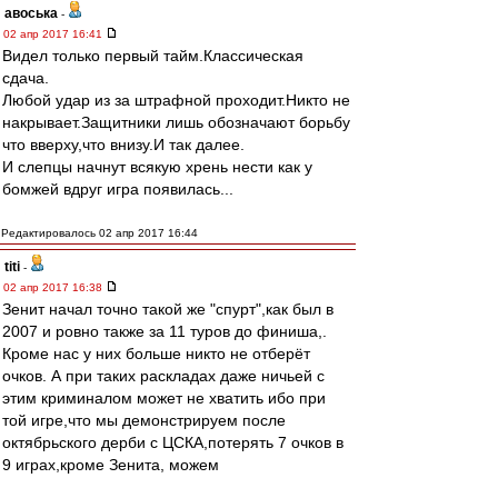
авоська
-
02 апр 2017 16:41
Видел только первый тайм.Классическая
сдача.
Любой удар из за штрафной проходит.Никто не
накрывает.Защитники лишь обозначают борьбу
что вверху,что внизу.И так далее.
И слепцы начнут всякую хрень нести как у
бомжей вдруг игра появилась...
Редактировалось 02 апр 2017 16:44
titi
-
02 апр 2017 16:38
Зенит начал точно такой же "спурт",как был в
2007 и ровно также за 11 туров до финиша,.
Кроме нас у них больше никто не отберёт
очков. А при таких раскладах даже ничьей с
этим криминалом может не хватить ибо при
той игре,что мы демонстрируем после
октябрьского дерби с ЦСКА,потерять 7 очков в
9 играх,кроме Зенита, можем