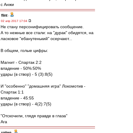
c Анжи
flint
-
02 апр 2017 17:04
Не стану персонифицировать сообщение.
А то нежные все стали: на "дурак" обидятся, на
ласковое "ебанутенький" осерчают...
В общем, голые цифры:
Магнит - Спартак 2:2
владение - 50%:50%
удары (в створ) - 5 (3):8(5)
И "особенно" "домашняя игра" Локомотив -
Спартак 1:1
владение - 45:55
удары (в створ) - 4(2):7(5)
"Отскочили, глядя правде в глаза"
Ага
rotten
-