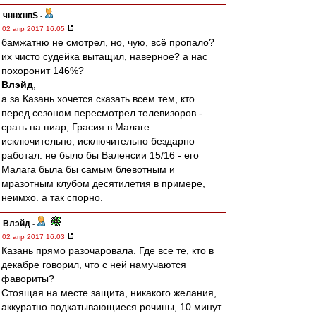
чннхнпS
-
02 апр 2017 16:05
бамжатню не смотрел, но, чую, всё пропало?
их чисто судейка вытащил, наверное? а нас
похоронит 146%?
Влэйд
,
а за Казань хочется сказать всем тем, кто
перед сезоном пересмотрел телевизоров -
срать на пиар, Грасия в Малаге
исключительно, исключительно бездарно
работал. не было бы Валенсии 15/16 - его
Малага была бы самым блевотным и
мразотным клубом десятилетия в примере,
неимхо. а так спорно.
Влэйд
-
02 апр 2017 16:03
Казань прямо разочаровала. Где все те, кто в
декабре говорил, что с ней намучаются
фавориты?
Стоящая на месте защита, никакого желания,
аккуратно подкатывающиеся рочины, 10 минут