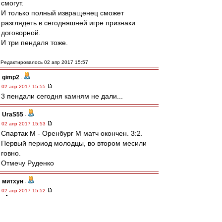
смогут.
И только полный извращенец сможет
разглядеть в сегодняшней игре признаки
договорной.
И три пендаля тоже.
Редактировалось 02 апр 2017 15:57
gimp2
-
02 апр 2017 15:55
3 пендали сегодня камням не дали...
UraS55
-
02 апр 2017 15:53
Спартак М - Оренбург М матч окончен. 3:2.
Первый период молодцы, во втором месили
говно.
Отмечу Руденко
митхун
-
02 апр 2017 15:52
Buk » 02 апр 2017 14:36
что за ной? 6 очков отрыва + по игре мы
сейчас лучшие. С лохомотами почти весь
матч играли в давление, во втором тайме