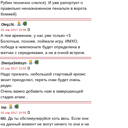
Рубин технично слился). И уже рапортует о
правильно неназначенном пенальти в ворота
бомжей)
Oleg.I.N.
-
02 апр 2017 15:58
А тем временем, у нас уже только +3.
Болотные, похоже, поймали игру. ИМХО,
победа в чемпионате будет определена в
матчах с середняками, а не в очной встрече.
ZhenyaSinitsyn
-
02 апр 2017 15:55
Надо признать, небольшой стартовый кризис
зенит преодолел, терять очки будет очень
редко.
Очень важно добавить нам в завершающей
стадии атаки...
mp
-
02 апр 2017 15:55
titi
, Да ты обстимулируйся хоть весь. Если они
на данный момент не могут ничего то они и не