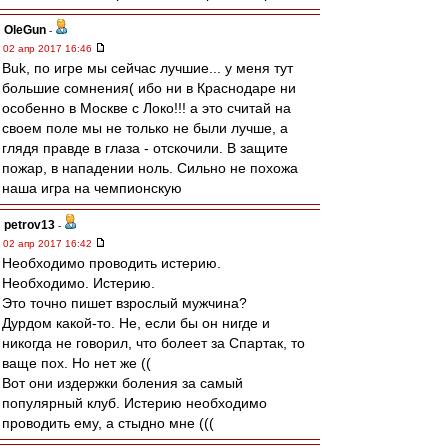
OleGun
-
02 апр 2017 16:46
Buk, по игре мы сейчас лучшие... у меня тут
большие сомнения( ибо ни в Краснодаре ни
особенно в Москве с Локо!!! а это считай на
своем поле мы не только не были лучше, а
глядя правде в глаза - отскочили. В защите
пожар, в нападении ноль. Сильно не похожа
наша игра на чемпионскую
petrov13
-
02 апр 2017 16:42
Необходимо проводить истерию.
Необходимо. Истерию.
Это точно пишет взрослый мужчина?
Дурдом какой-то. Не, если бы он нигде и
никогда не говорил, что болеет за Спартак, то
ваще пох. Но нет же ((
Вот они издержки боления за самый
популярный клуб. Истерию необходимо
проводить ему, а стыдно мне (((