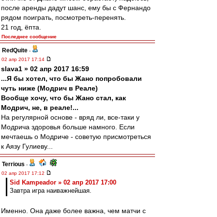
после аренды дадут шанс, ему бы с Фернандо
рядом поиграть, посмотреть-перенять.
21 год, ёпта.
Последнее сообщение
RedQuite
-
02 апр 2017 17:14
slava1 » 02 апр 2017 16:59
...Я бы хотел, что бы Жано попробовали
чуть ниже (Модрич в Реале)
Вообще хочу, что бы Жано стал, как
Модрич, не, в реале!...
На регулярной основе - вряд ли, все-таки у
Модрича здоровья больше намного. Если
мечтаешь о Модриче - советую присмотреться
к Аязу Гулиеву...
Terrious
-
02 апр 2017 17:12
Sid Kampeador » 02 апр 2017 17:00
Завтра игра наиважнейшая.
Именно. Она даже более важна, чем матчи с