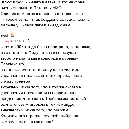
"плюс игрок" - ничего в атаке, и это на фоне
очень скромного Питера, ИМХО.
Один из немногих шансов на потерю очков
Питером был... и так бездарно сыграла Казань.
Дальше у Питера даги и выезд к нам.
wod
-
02 апр 2017 16:03
золото 2007-г года было проиграно, во-первых,
из-за того, что Федун отказался покупать
второго напа, и мы нарвались на травму
Павлюченко
во-вторых, из-за того, что у нас в системе
управления плелись интриги, приведшие к
сплаву тренера
в-третьих, из-за того, что в той же системе
управления прохлопали своевременное
продление контракта с Торбинским, который
был ключевым игроком в той команде.
в-четвертых, из-за того, что Максим
Калиниченко страдал ерундой, выйдя на
замену в матче с конюшней.