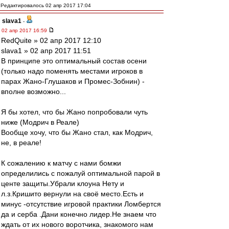
Редактировалось 02 апр 2017 17:04
slava1
-
02 апр 2017 16:59
RedQuite » 02 апр 2017 12:10
slava1 » 02 апр 2017 11:51
В принципе это оптимальный состав осени
(только надо поменять местами игроков в
парах Жано-Глушаков и Промес-Зобнин) -
вполне возможно...
Я бы хотел, что бы Жано попробовали чуть
ниже (Модрич в Реале)
Вообще хочу, что бы Жано стал, как Модрич,
не, в реале!
К сожалению к матчу с нами бомжи
определились с пожалуй оптимальной парой в
центе защиты.Убрали клоуна Нету и
л.з.Кришито вернули на своё место.Есть и
минус -отсутствие игровой практики Ломбертся
да и серба .Дани конечно лидер.Не знаем что
ждать от их нового воротчика, знакомого нам