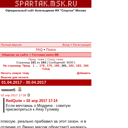
Официальный сайт болельщиков ФК "Спартак" Москва
Полная версия
Вход
•
Регистрация
FAQ
•
Поиск
Общение на сайте
Гостевая книга ВВ
»
Пред. тема
|
След. тема
Страница
181
из
184
[ Сообщений: 9200 ]
На страницу
Пред.
1
...
178
,
179
,
180
,
181
,
182
,
183
,
184
След.
Начать новую тему
Добавить
Версия для печати
01.04.2017 - 30.04.2017
чннхнпS
-
02 апр 2017 17:36
RedQuite » 02 апр 2017 17:14
Если мечтаешь о Модриче - советую
присмотреться к Аязу Гулиеву
плюсую. реально прибавил за этот сезон. и в
отличие от Джано мясом обрастает) надеюсь,