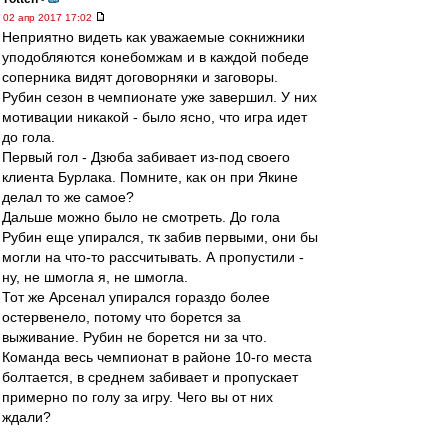
02 апр 2017 17:02
Неприятно видеть как уважаемые сокнижники
уподобляются конебомжам и в каждой победе
соперника видят договорняки и заговоры.
Рубин сезон в чемпионате уже завершил. У них
мотивации никакой - было ясно, что игра идет
до гола.
Первый гол - Дзюба забивает из-под своего
клиента Бурлака. Помните, как он при Якине
делал то же самое?
Дальше можно было не смотреть. До гола
Рубин еще упирался, тк забив первыми, они бы
могли на что-то рассчитывать. А пропустили -
ну, не шмогла я, не шмогла.
Тот же Арсенал упирался гораздо более
остервенело, потому что борется за
выживание. Рубин не борется ни за что.
Команда весь чемпионат в районе 10-го места
болтается, в среднем забивает и пропускает
примерно по голу за игру. Чего вы от них
ждали?