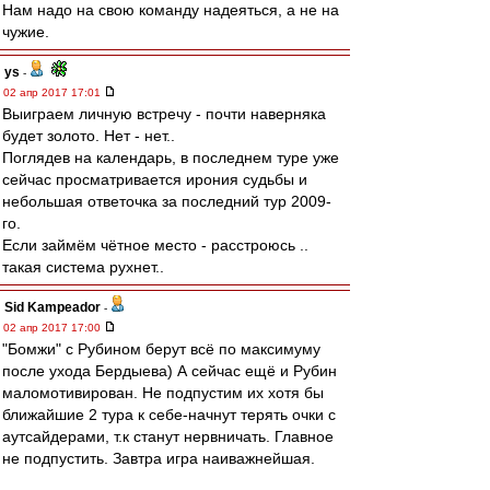
Нам надо на свою команду надеяться, а не на
чужие.
ys
-
02 апр 2017 17:01
Выиграем личную встречу - почти наверняка
будет золото. Нет - нет..
Поглядев на календарь, в последнем туре уже
сейчас просматривается ирония судьбы и
небольшая ответочка за последний тур 2009-
го.
Если займём чётное место - расстроюсь ..
такая система рухнет..
Sid Kampeador
-
02 апр 2017 17:00
"Бомжи" с Рубином берут всё по максимуму
после ухода Бердыева) А сейчас ещё и Рубин
маломотивирован. Не подпустим их хотя бы
ближайшие 2 тура к себе-начнут терять очки с
аутсайдерами, т.к станут нервничать. Главное
не подпустить. Завтра игра наиважнейшая.