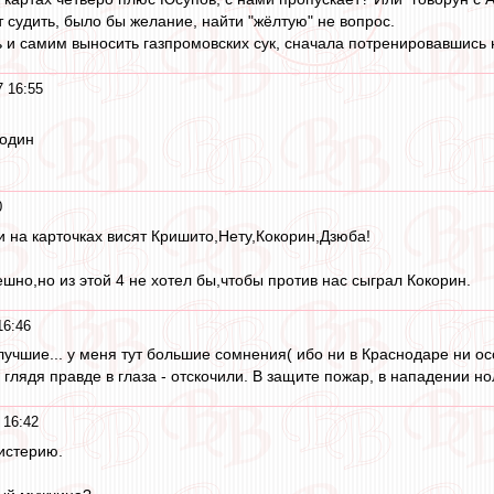
 судить, было бы желание, найти "жёлтую" не вопрос.
 и самим выносить газпромовских сук, сначала потренировавшись 
7 16:55
 один
0
 на карточках висят Кришито,Нету,Кокорин,Дзюба!
ешно,но из этой 4 не хотел бы,чтобы против нас сыграл Кокорин.
16:46
лучшие... у меня тут большие сомнения( ибо ни в Краснодаре ни ос
 глядя правде в глаза - отскочили. В защите пожар, в нападении 
 16:42
истерию.