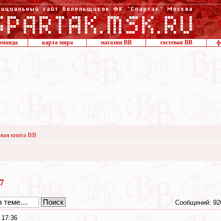
оманда
карта мира
магазин ВВ
гостевая ВВ
ф
вая книга ВВ
17
Сообщений: 92
 17:36