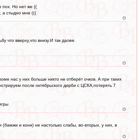
 пох. Но нет же ((
 а стыдно мне (((
у что вверху,что внизу.И так далее.
роме нас у них больше никто не отберёт очков. А при таких
нстрируем после октябрьского дерби с ЦСКА,потерять 7
игры
(бамжи и кони) не настолько слабы, во-вторых, у них, в