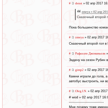
#
denst
» 02 апр 2017 16
zmeya » 02 апр 201
Сказочный второй 
Пока большинство коман
#
zmeya
» 02 апр 2017 1
Сказочный второй гол в
#
Рафаэлло Джованьоли
»
Задачу на сезон Рубин в
#
gimp2
» 02 апр 2017 1
Камни играли до гола, 
автобус выстроить, ни в
#
Oleg.I.N.
» 02 апр 2017
# wod » 02 апр 2017 16:
-----------------------------
Мне почему тоже именно