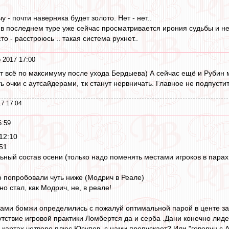
 - почти наверняка будет золото. Нет - нет..
 в последнем туре уже сейчас просматривается ирония судьбы и не
о - расстроюсь .. такая система рухнет..
 2017 17:00
т всё по максимуму после ухода Бердыева) А сейчас ещё и Рубин
ть очки с аутсайдерами, т.к станут нервничать. Главное не подпуст
7 17:04
6:59
12:10
:51
ьный состав осени (только надо поменять местами игроков в парах
о попробовали чуть ниже (Модрич в Реале)
о стал, как Модрич, не, в реале!
нами бомжи определились с пожалуй оптимальной парой в центе за
утствие игровой практики Ломбертся да и серба .Дани конечно лиде
 картах четверо плюс Юсупов, с нами пропускает? Или "говорун с 