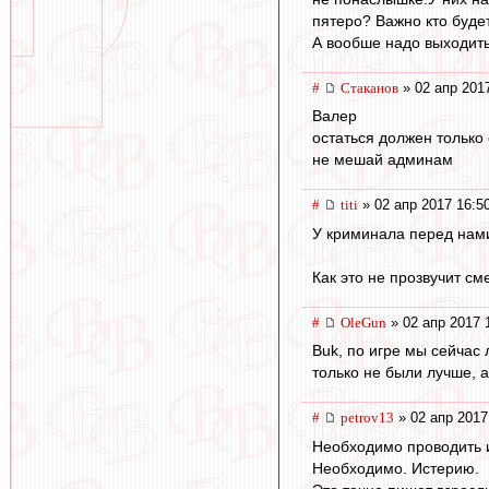
пятеро? Важно кто будет
А вообше надо выходить
#
Cтаканов
» 02 апр 201
Валер
остаться должен только
не мешай админам
#
titi
» 02 апр 2017 16:5
У криминала перед нами
Как это не прозвучит см
#
OleGun
» 02 апр 2017 
Buk, по игре мы сейчас 
только не были лучше, а
#
petrov13
» 02 апр 2017
Необходимо проводить 
Необходимо. Истерию.