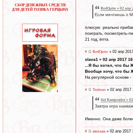
СБОР ДЕНЕЖНЫХ СРЕДСТВ
RedQuite » 02 апр 
ДЛЯ ДЕТЕЙ ТОЛИКА ГЕРЦЫНА
Если мечтаешь о М
плюсую. реально прибав
поиграть, посмотреть-п
21 год, ёпта.
#
RedQuite
» 02 апр 2017
slava1 » 02 апр 2017 16
...Я бы хотел, что бы
Вообще хочу, что бы Жа
На регулярной основе - 
#
Terrious
» 02 апр 2017 
Sid Kampeador » 02
Завтра игра наива
Именно. Она даже более
#
авоська
» 02 апр 2017 