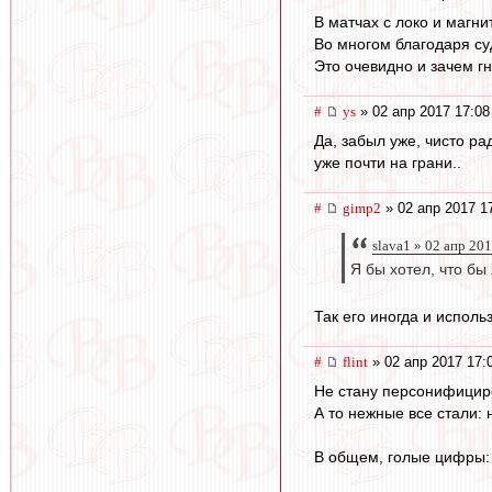
В матчах с локо и магн
Во многом благодаря су
Это очевидно и зачем г
#
ys
» 02 апр 2017 17:08
Да, забыл уже, чисто ра
уже почти на грани..
#
gimp2
» 02 апр 2017 1
slava1 » 02 апр 20
Я бы хотел, что бы
Так его иногда и исполь
#
flint
» 02 апр 2017 17:
Не стану персонифицир
А то нежные все стали: 
В общем, голые цифры: