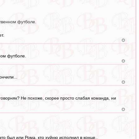
ственном футболе.
т.
ном футболе.
нчили...
говорняк? Не похоже, скорее просто слабая команда, ни
о был или Рома, кто хуйню исполнил в конце..