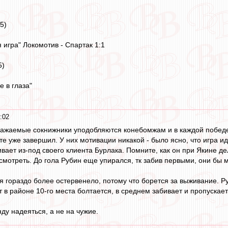
(5)
 игра" Локомотив - Спартак 1:1
5)
е в глаза"
:02
важаемые сокнижники уподобляются конебомжам и в каждой победе
е уже завершил. У них мотивации никакой - было ясно, что игра ид
вает из-под своего клиента Бурлака. Помните, как он при Якине д
отреть. До гола Рубин еще упирался, тк забив первыми, они бы мо
 гораздо более остервенело, потому что борется за выживание. Ру
в районе 10-го места болтается, в среднем забивает и пропускает 
ду надеяться, а не на чужие.