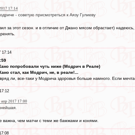
2017 17:14
одриче - советую присмотреться к Аязу Гулиеву
ил за этот сезон. и в отличие от Джано мясом обрастает) надеюсь
еренять.
 17:14
:59
 Жано попробовали чуть ниже (Модрич в Реале)
но стал, как Модрич, не, в реале!...
вряд ли, все-таки у Модрича здоровья больше намного. Если мечта
17:12
 апр 2017 17:00
жнейшая.
 важна, чем матчи с теми же бамжами и конями.
17:08