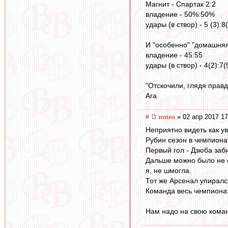
Магнит - Спартак 2:2
владение - 50%:50%
удары (в створ) - 5 (3):8
И "особенно" "домашняя
владение - 45:55
удары (в створ) - 4(2):7(
"Отскочили, глядя правд
Ага
#
rotten
» 02 апр 2017 17
Неприятно видеть как у
Рубин сезон в чемпионат
Первый гол - Дзюба заби
Дальше можно было не см
я, не шмогла.
Тот же Арсенал упирался
Команда весь чемпионат 
Нам надо на свою коман