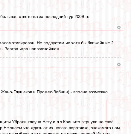
большая ответочка за последний тур 2009-го.
 маломотивирован. Не подпустим их хотя бы ближайшие 2
ить. Завтра игра наиважнейшая.
 Жано-Глушаков и Промес-Зобнин) - вполне возможно...
щиты.Убрали клоуна Нету и л.з.Кришито вернули на своё
р.Не знаем что ждать от их нового воротчика, знакомого нам
Анжи не выйдет, или я надеюсь на наших парней.Их там