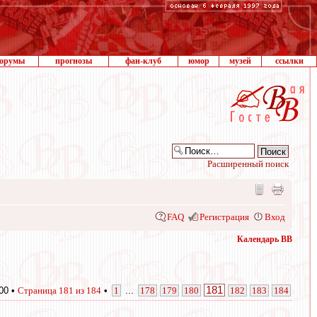
орумы
прогнозы
фан-клуб
юмор
музей
ссылки
Расширенный поиск
FAQ
Регистрация
Вход
Календарь ВВ
181
00 •
Страница
181
из
184
•
1
...
178
179
180
182
183
184