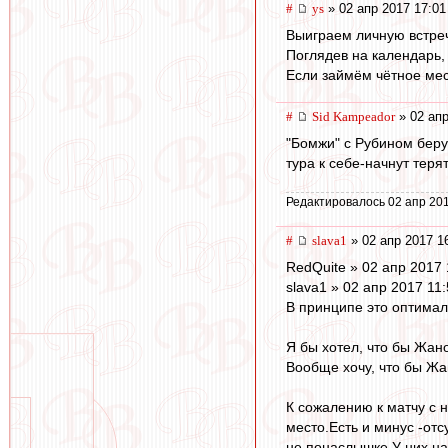
#
ys
» 02 апр 2017 17:01
Выиграем личную встречу
Поглядев на календарь,
Если займём чётное мест
#
Sid Kampeador
» 02 апр
"Бомжи" с Рубином беру
тура к себе-начнут теря
Редактировалось 02 апр 201
#
slava1
» 02 апр 2017 1
RedQuite » 02 апр 2017 
slava1 » 02 апр 2017 11
В принципе это оптимал
Я бы хотел, что бы Жан
Вообще хочу, что бы Жан
К сожалению к матчу с 
место.Есть и минус -отс
не понаслышке.У них на