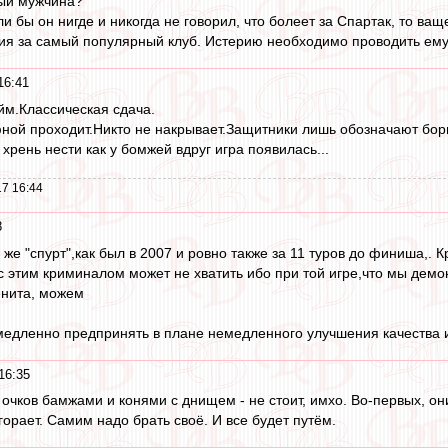
лый мужчина?
и бы он нигде и никогда не говорил, что болеет за Спартак, то ваще
ия за самый популярный клуб. Истерию необходимо проводить ему,
16:41
йм.Классическая сдача.
ной проходит.Никто не накрывает.Защитники лишь обозначают борьб
хрень нести как у бомжей вдруг игра появилась...
7 16:44
8
 же "спурт",как был в 2007 и ровно также за 11 туров до финиша,. К
с этим криминалом может не хватить ибо при той игре,что мы демо
енита, можем
медленно предпринять в плане немедленного улучшения качества 
16:35
очков бамжами и конями с днищем - не стоит, имхо. Во-первых, они 
горает. Самим надо брать своё. И все будет путём.