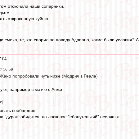
итом отскочили наши соперники.
дьям.
нать откровенную хуйню.
ди смеха, те, кто спорил по поводу Адриано, какие были условия? А
7:04
17 16:59
 Жано попробовали чуть ниже (Модрич в Реале)
зуют, например в матче c Анжи
04
овать сообщение.
на "дурак" обидятся, на ласковое "ебанутенький" осерчают...