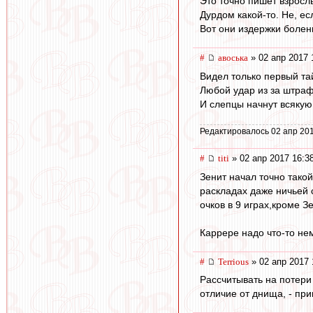
Это точно пишет взрос
Дурдом какой-то. Не, есл
Вот они издержки болен
#
авоська
» 02 апр 2017 
Видел только первый та
Любой удар из за штраф
И слепцы начнут всякую 
Редактировалось 02 апр 201
#
titi
» 02 апр 2017 16:3
Зенит начал точно такой
раскладах даже ничьей 
очков в 9 играх,кроме З
Каррере надо что-то не
#
Terrious
» 02 апр 2017 
Рассчитывать на потери 
отличие от днища, - при