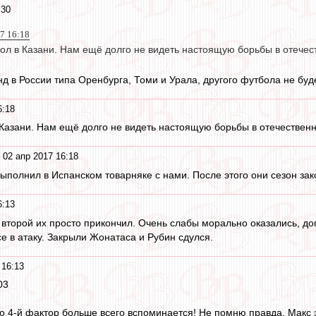
:30
7 16:18
гол в Казани. Нам ещё долго не видеть настоящую борьбы в отече
д в России типа Оренбурга, Томи и Урала, другого футбола не буде
6:18
 Казани. Нам ещё долго не видеть настоящую борьбы в отечествен
 02 апр 2017 16:18
ыполнил в Испанском товарняке с нами. После этого они сезон зако
6:13
а второй их просто прикончил. Очень слабы морально оказались, до
се в атаку. Закрыли Жонатаса и Рубин сдулся.
 16:13
03
 4-й фактор больше всего вспоминается! Не помню правда, Макс эт