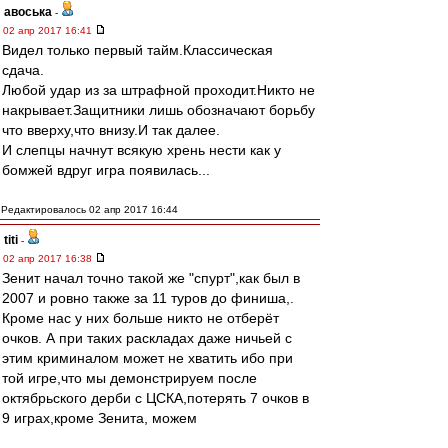
авоська
-
02 апр 2017 16:41
Видел только первый тайм.Классическая
сдача.
Любой удар из за штрафной проходит.Никто не
накрывает.Защитники лишь обозначают борьбу
что вверху,что внизу.И так далее.
И слепцы начнут всякую хрень нести как у
бомжей вдруг игра появилась...
Редактировалось 02 апр 2017 16:44
titi
-
02 апр 2017 16:38
Зенит начал точно такой же "спурт",как был в
2007 и ровно также за 11 туров до финиша,.
Кроме нас у них больше никто не отберёт
очков. А при таких раскладах даже ничьей с
этим криминалом может не хватить ибо при
той игре,что мы демонстрируем после
октябрьского дерби с ЦСКА,потерять 7 очков в
9 играх,кроме Зенита, можем