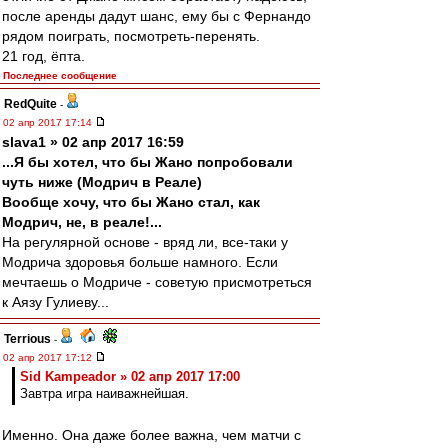
после аренды дадут шанс, ему бы с Фернандо
рядом поиграть, посмотреть-перенять.
21 год, ёпта.
Последнее сообщение
RedQuite
-
02 апр 2017 17:14
slava1 » 02 апр 2017 16:59
...Я бы хотел, что бы Жано попробовали
чуть ниже (Модрич в Реале)
Вообще хочу, что бы Жано стал, как
Модрич, не, в реале!...
На регулярной основе - вряд ли, все-таки у
Модрича здоровья больше намного. Если
мечтаешь о Модриче - советую присмотреться
к Аязу Гулиеву...
Terrious
-
02 апр 2017 17:12
Sid Kampeador » 02 апр 2017 17:00
Завтра игра наиважнейшая.
Именно. Она даже более важна, чем матчи с