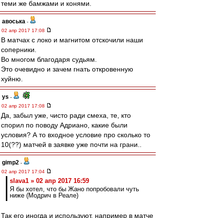
теми же бамжами и конями.
авоська
-
02 апр 2017 17:08
В матчах с локо и магнитом отскочили наши
соперники.
Во многом благодаря судьям.
Это очевидно и зачем гнать откровенную
хуйню.
ys
-
02 апр 2017 17:08
Да, забыл уже, чисто ради смеха, те, кто
спорил по поводу Адриано, какие были
условия? А то входное условие про сколько то
10(??) матчей в заявке уже почти на грани..
gimp2
-
02 апр 2017 17:04
slava1 » 02 апр 2017 16:59
Я бы хотел, что бы Жано попробовали чуть
ниже (Модрич в Реале)
Так его иногда и используют, например в матче