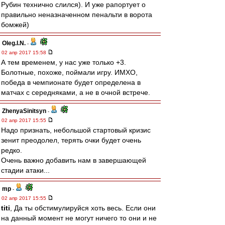
Рубин технично слился). И уже рапортует о
правильно неназначенном пенальти в ворота
бомжей)
Oleg.I.N.
-
02 апр 2017 15:58
А тем временем, у нас уже только +3.
Болотные, похоже, поймали игру. ИМХО,
победа в чемпионате будет определена в
матчах с середняками, а не в очной встрече.
ZhenyaSinitsyn
-
02 апр 2017 15:55
Надо признать, небольшой стартовый кризис
зенит преодолел, терять очки будет очень
редко.
Очень важно добавить нам в завершающей
стадии атаки...
mp
-
02 апр 2017 15:55
titi
, Да ты обстимулируйся хоть весь. Если они
на данный момент не могут ничего то они и не