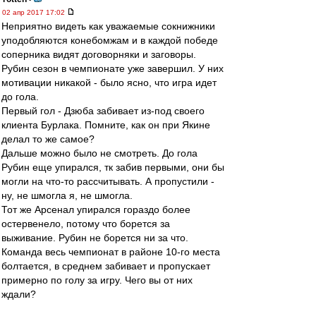
02 апр 2017 17:02
Неприятно видеть как уважаемые сокнижники
уподобляются конебомжам и в каждой победе
соперника видят договорняки и заговоры.
Рубин сезон в чемпионате уже завершил. У них
мотивации никакой - было ясно, что игра идет
до гола.
Первый гол - Дзюба забивает из-под своего
клиента Бурлака. Помните, как он при Якине
делал то же самое?
Дальше можно было не смотреть. До гола
Рубин еще упирался, тк забив первыми, они бы
могли на что-то рассчитывать. А пропустили -
ну, не шмогла я, не шмогла.
Тот же Арсенал упирался гораздо более
остервенело, потому что борется за
выживание. Рубин не борется ни за что.
Команда весь чемпионат в районе 10-го места
болтается, в среднем забивает и пропускает
примерно по голу за игру. Чего вы от них
ждали?