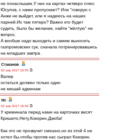
не понаслышке.У них на картах четверо плюс
Юсупов, с нами пропускает? Или "говорун с
Анжи не выйдет, или я надеюсь на наших
парней.Их там пятеро? Важно кто будет
судить, было бы желание, найти "жёлтую" не
вопрос.
А вообше надо выходить и самим выносить
газпромовских сук, сначала потренировавшись
на младших завтра.
Cтаканов
-
02 апр 2017 16:55
Валер
остаться должен только один
не мешай админам
titi
-
02 апр 2017 16:50
У криминала перед нами на карточках висят
Кришито,Нету,Кокорин,Дзюба!
Как это не прозвучит смешно,но из этой 4 не
хотел бы,чтобы против нас сыграл Кокорин.