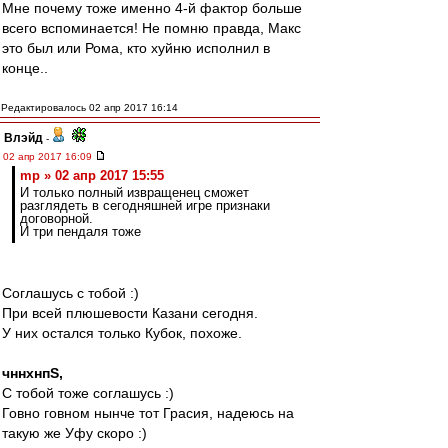
Мне почему тоже именно 4-й фактор больше
всего вспоминается! Не помню правда, Макс
это был или Рома, кто хуйню исполнил в
конце..
Редактировалось 02 апр 2017 16:14
Влэйд
-
02 апр 2017 16:09
mp » 02 апр 2017 15:55
И только полный извращенец сможет
разглядеть в сегодняшней игре признаки
договорной.
И три пендаля тоже
Соглашусь с тобой :)
При всей плюшевости Казани сегодня.
У них остался только Кубок, похоже.
чннхнпS,
С тобой тоже соглашусь :)
Говно говном нынче тот Грасия, надеюсь на
такую же Уфу скоро :)