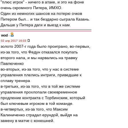
"плюс игрок" - ничего в атаке, и это на фоне
очень скромного Питера, ИМХО.
Один из немногих шансов на потерю очков
Питером был... и так бездарно сыграла Казань.
Дальше у Питера даги и выезд к нам.
wod
-
02 апр 2017 16:03
золото 2007-г года было проиграно, во-первых,
из-за того, что Федун отказался покупать
второго напа, и мы нарвались на травму
Павлюченко
во-вторых, из-за того, что у нас в системе
управления плелись интриги, приведшие к
сплаву тренера
в-третьих, из-за того, что в той же системе
управления прохлопали своевременное
продление контракта с Торбинским, который
был ключевым игроком в той команде.
в-четвертых, из-за того, что Максим
Калиниченко страдал ерундой, выйдя на
замену в матче с конюшней.