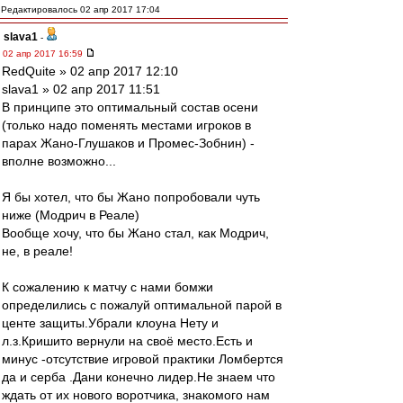
Редактировалось 02 апр 2017 17:04
slava1
-
02 апр 2017 16:59
RedQuite » 02 апр 2017 12:10
slava1 » 02 апр 2017 11:51
В принципе это оптимальный состав осени
(только надо поменять местами игроков в
парах Жано-Глушаков и Промес-Зобнин) -
вполне возможно...
Я бы хотел, что бы Жано попробовали чуть
ниже (Модрич в Реале)
Вообще хочу, что бы Жано стал, как Модрич,
не, в реале!
К сожалению к матчу с нами бомжи
определились с пожалуй оптимальной парой в
центе защиты.Убрали клоуна Нету и
л.з.Кришито вернули на своё место.Есть и
минус -отсутствие игровой практики Ломбертся
да и серба .Дани конечно лидер.Не знаем что
ждать от их нового воротчика, знакомого нам