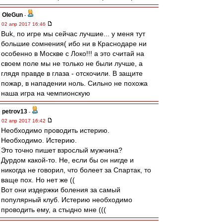
OleGun
-
02 апр 2017 16:46
Buk, по игре мы сейчас лучшие... у меня тут
большие сомнения( ибо ни в Краснодаре ни
особенно в Москве с Локо!!! а это считай на
своем поле мы не только не были лучше, а
глядя правде в глаза - отскочили. В защите
пожар, в нападении ноль. Сильно не похожа
наша игра на чемпионскую
petrov13
-
02 апр 2017 16:42
Необходимо проводить истерию.
Необходимо. Истерию.
Это точно пишет взрослый мужчина?
Дурдом какой-то. Не, если бы он нигде и
никогда не говорил, что болеет за Спартак, то
ваще пох. Но нет же ((
Вот они издержки боления за самый
популярный клуб. Истерию необходимо
проводить ему, а стыдно мне (((