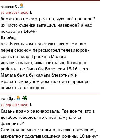
чннхнпS
-
02 апр 2017 16:05
бамжатню не смотрел, но, чую, всё пропало?
их чисто судейка вытащил, наверное? а нас
похоронит 146%?
Влэйд
,
а за Казань хочется сказать всем тем, кто
перед сезоном пересмотрел телевизоров -
срать на пиар, Грасия в Малаге
исключительно, исключительно бездарно
работал. не было бы Валенсии 15/16 - его
Малага была бы самым блевотным и
мразотным клубом десятилетия в примере,
неимхо. а так спорно.
Влэйд
-
02 апр 2017 16:03
Казань прямо разочаровала. Где все те, кто в
декабре говорил, что с ней намучаются
фавориты?
Стоящая на месте защита, никакого желания,
аккуратно подкатывающиеся рочины, 10 минут