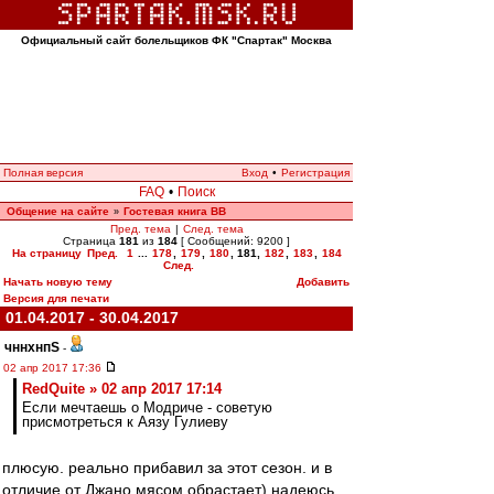
Официальный сайт болельщиков ФК "Спартак" Москва
Полная версия
Вход
•
Регистрация
FAQ
•
Поиск
Общение на сайте
Гостевая книга ВВ
»
Пред. тема
|
След. тема
Страница
181
из
184
[ Сообщений: 9200 ]
На страницу
Пред.
1
...
178
,
179
,
180
,
181
,
182
,
183
,
184
След.
Начать новую тему
Добавить
Версия для печати
01.04.2017 - 30.04.2017
чннхнпS
-
02 апр 2017 17:36
RedQuite » 02 апр 2017 17:14
Если мечтаешь о Модриче - советую
присмотреться к Аязу Гулиеву
плюсую. реально прибавил за этот сезон. и в
отличие от Джано мясом обрастает) надеюсь,