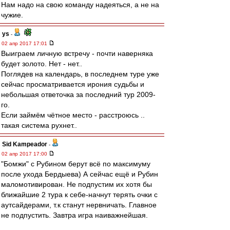
Нам надо на свою команду надеяться, а не на
чужие.
ys
-
02 апр 2017 17:01
Выиграем личную встречу - почти наверняка
будет золото. Нет - нет..
Поглядев на календарь, в последнем туре уже
сейчас просматривается ирония судьбы и
небольшая ответочка за последний тур 2009-
го.
Если займём чётное место - расстроюсь ..
такая система рухнет..
Sid Kampeador
-
02 апр 2017 17:00
"Бомжи" с Рубином берут всё по максимуму
после ухода Бердыева) А сейчас ещё и Рубин
маломотивирован. Не подпустим их хотя бы
ближайшие 2 тура к себе-начнут терять очки с
аутсайдерами, т.к станут нервничать. Главное
не подпустить. Завтра игра наиважнейшая.