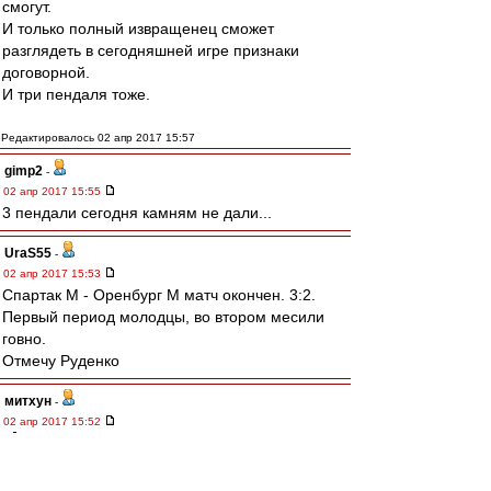
смогут.
И только полный извращенец сможет
разглядеть в сегодняшней игре признаки
договорной.
И три пендаля тоже.
Редактировалось 02 апр 2017 15:57
gimp2
-
02 апр 2017 15:55
3 пендали сегодня камням не дали...
UraS55
-
02 апр 2017 15:53
Спартак М - Оренбург М матч окончен. 3:2.
Первый период молодцы, во втором месили
говно.
Отмечу Руденко
митхун
-
02 апр 2017 15:52
Buk » 02 апр 2017 14:36
что за ной? 6 очков отрыва + по игре мы
сейчас лучшие. С лохомотами почти весь
матч играли в давление, во втором тайме