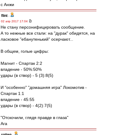
c Анжи
flint
-
02 апр 2017 17:04
Не стану персонифицировать сообщение.
А то нежные все стали: на "дурак" обидятся, на
ласковое "ебанутенький" осерчают...
В общем, голые цифры:
Магнит - Спартак 2:2
владение - 50%:50%
удары (в створ) - 5 (3):8(5)
И "особенно" "домашняя игра" Локомотив -
Спартак 1:1
владение - 45:55
удары (в створ) - 4(2):7(5)
"Отскочили, глядя правде в глаза"
Ага
rotten
-