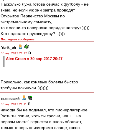
Насколько Лужа готова сейчас к футболу - не
знаю, но если уж они завтра проводят
Открытое Первенство Москвы по
экстремальному самокату,
то к осени-то наверняка порядок наведут )))))
Кто подскажет руководству? :-))))
Последнее сообщение
Yurik_oh
-
30 апр 2017 21:12
Alex Green » 30 апр 2017 20:47
Прикольно, как конявые болелы быстро
требуны покинули. )))))))
пьянющий
-
30 апр 2017 21:11
никогда бы не подумал, что пионерлагерное
"хоть ты лопни, хоть ты тресни, наш ... на
первом месте" вернется и вновь обожжет,
только теперь неизмеримо слаще, сквозь