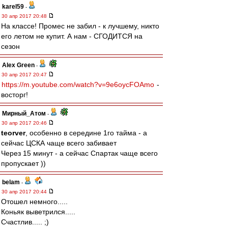
karel59
-
30 апр 2017 20:48
На классе! Промес не забил - к лучшему, никто
его летом не купит. А нам - СГОДИТСЯ на
сезон
Alex Green
-
30 апр 2017 20:47
https://m.youtube.com/watch?v=9e6oycFOAmo
-
восторг!
Мирный_Атом
-
30 апр 2017 20:46
teorver
, особенно в середине 1го тайма - а
сейчас ЦСКА чаще всего забивает
Через 15 минут - а сейчас Спартак чаще всего
пропускает ))
belam
-
30 апр 2017 20:44
Отошел немного.....
Коньяк выветрился.....
Счастлив..... ;)