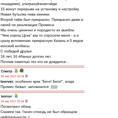
лошадями), ультрахуйзнаетэйди.
15 минут перерыва на установку и настройку.
Новая бутылка пива ииииии.
Второй тайм был прекрасен. Прекрасен даже в
своей не реализации Промеса.
Мы очень цинично и породисто их выебли.
"Чем хорош Цска" как то спросили меня - а я
сразу вспоминаю прекрасную Казань и 5 видов
конской колбасы.
С победой друзья.
16 лет, 16 ёбаных долгих лет.
Почтим памятью тех кто не дождался...
Спектр
-
30 апр 2017 20:39
teorver
, особенно крик "Беги! Беги!", когда
Промес бежал, запомнился :)))))
teorver
-
30 апр 2017 20:38
Посмотрел обзор.
Скажем так: Генич отнюдь не был образцом
нейтральности :).