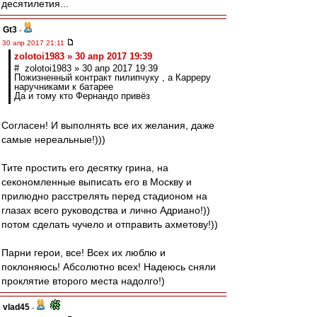
десятилетия...
Gt3
-
30 апр 2017 21:11
zolotoi1983 » 30 апр 2017 19:39
# zolotoi1983 » 30 апр 2017 19:39
Пожизненный контракт пилипчуку , а Карреру
наручниками к батарее
Да и тому кто Фернандо привёз
Согласен! И выполнять все их желания, даже
самые нереальные!)))
Тите простить его десятку грина, на
секономленные выписать его в Москву и
прилюдно расстрелять перед стадионом на
глазах всего руководства и лично Адриано!))
потом сделать чучело и отправить ахметову!))
Парни герои, все! Всех их люблю и
поклоняюсь! Абсолютно всех! Надеюсь сняли
проклятие второго места надолго!)
vlad45
-