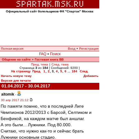
Официальный сайт болельщиков ФК "Спартак" Москва
Полная версия
Вход
•
Регистрация
FAQ
•
Поиск
Общение на сайте
Гостевая книга ВВ
»
Пред. тема
|
След. тема
Страница
3
из
184
[ Сообщений: 9200 ]
На страницу
Пред.
1
,
2
,
3
,
4
,
5
,
6
...
184
След.
Начать новую тему
Добавить
Версия для печати
01.04.2017 - 30.04.2017
altomik
-
30 апр 2017 21:12
По памяти помню, что в последней Лиге
Чемпионов 2012/2013 с Барсой, Селтиком и
Бенфикой, на каждом матче был аншлаг.
А это были... Лужники. Под 80.000.
Считаю, что нужно как-то и сейчас брать
Лужники основным стадио.