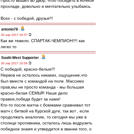
Просто вышел во двор, чтоб посидеть в ночной
прохладе, довольно и мечтательно улыбаясь.
Всех - с победой, друзья!!!
antonio78
-
30 апр 2017 20:57
Как же тяжело. СПАРТАК-ЧЕМПИОН!!!! как
легко то
South-West Supporter
-
30 апр 2017 20:56
С победой, красно-белые!!!
Нервов не осталось никаких, ощущение,что
был вместе с командой на поле. Массимо
прав,мы не просто команда - мы большая
красно-белая СЕМЬЯ! Наше дело
правое,победа будет за нами!
Кто-то после матча с бомжами сравнивал тот
матч с битвой на Курской дуге, так вот , если
продолжать аналогию, то сегодня мы уже в
столице противника, осталось лишь водрузить
победное знамя и утвердится в звании того, о