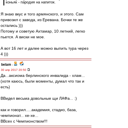
коньяк - пародия на напиток.
Я знаю вкус и того армянского, и этого. Сам
привозил с завода, из Еревана. Бочки те же
остались )))
Потому и советую Ахтамар, 10 летний, легко
пьется. А виски не мое.
А вот 16 лет и далее можно выпить тура через
4 )))
belam
-
30 апр 2017 20:50
Да...аксиома берлинского инвалида - хлам...
(хотя каюсь, были моменты, думал что так и
есть)
ВВидел весьма довольные щи ЛАФа... :)
как и говорил.....академия, стадио, база,
чемпионат... хе-хе...
ВВсех с Чемпионством!!!