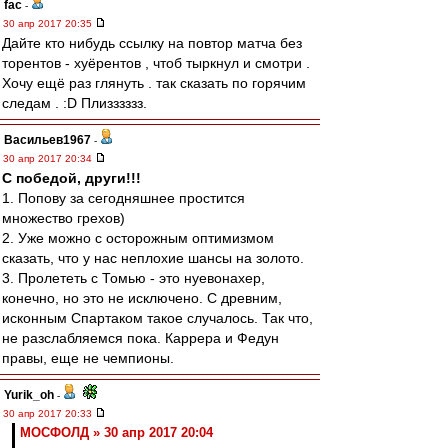
fac
-
30 апр 2017 20:35
Дайте кто нибудь ссылку на повтор матча без
торентов - хуёрентов , чтоб тыркнул и смотри .
Хочу ещё раз глянуть . так сказать по горячим
следам . :D Плизззззз.
Васильев1967
-
30 апр 2017 20:34
С победой, други!!!
1. Попову за сегодняшнее простится
множество грехов)
2. Уже можно с осторожным оптимизмом
сказать, что у нас неплохие шансы на золото.
3. Пролететь с Томью - это нуевонахер,
конечно, но это не исключено. С древним,
исконным Спартаком такое случалось. Так что,
не разслабляемся пока. Каррера и Федун
правы, еще не чемпионы.
Yurik_oh
-
30 апр 2017 20:33
МОСФОЛД » 30 апр 2017 20:04