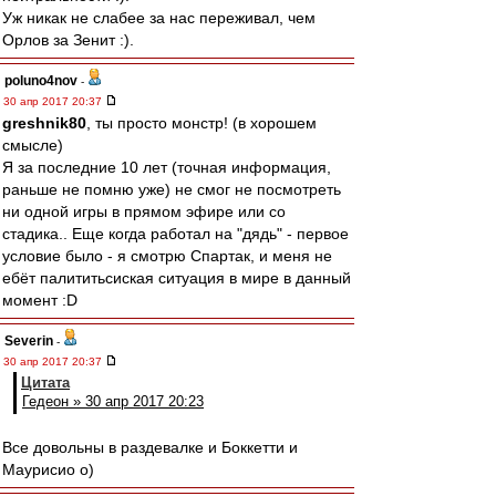
Уж никак не слабее за нас переживал, чем
Орлов за Зенит :).
poluno4nov
-
30 апр 2017 20:37
greshnik80
, ты просто монстр! (в хорошем
смысле)
Я за последние 10 лет (точная информация,
раньше не помню уже) не смог не посмотреть
ни одной игры в прямом эфире или со
стадика.. Еще когда работал на "дядь" - первое
условие было - я смотрю Спартак, и меня не
ебёт палититьсиская ситуация в мире в данный
момент :D
Severin
-
30 апр 2017 20:37
Цитата
Гедеон » 30 апр 2017 20:23
Все довольны в раздевалке и Боккетти и
Маурисио о)