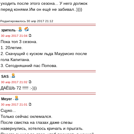
уходить после этого сезона... У него должок
перед конями.Им он ещё не забивал..))))
Редактировалось 30 апр 2017 21:12
зpитель
-
30 апр 2017 21:04
Пока топ 3 сезона.
1. 20летие.
2. Скачущий с куском льда Маурисио после
гола Капитана.
3. Сегодняшний пас Попова.
SAS
-
30 апр 2017 21:02
ДАЁШЬ 72 !!!!! :-)))
Meyer
-
30 апр 2017 21:01
Сцуко...
Только сейчас оклемался.
После свистка на глазах даже слезы
навернулись, хотелось кричать и прыгать.