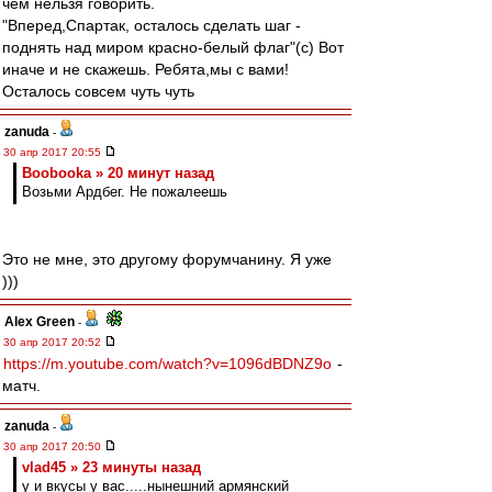
чем нельзя говорить.
"Вперед,Спартак, осталось сделать шаг -
поднять над миром красно-белый флаг"(с) Вот
иначе и не скажешь. Ребята,мы с вами!
Осталось совсем чуть чуть
zanuda
-
30 апр 2017 20:55
Boobooka » 20 минут назад
Возьми Ардбег. Не пожалеешь
Это не мне, это другому форумчанину. Я уже
)))
Alex Green
-
30 апр 2017 20:52
https://m.youtube.com/watch?v=1096dBDNZ9o
-
матч.
zanuda
-
30 апр 2017 20:50
vlad45 » 23 минуты назад
у и вкусы у вас.....нынешний армянский