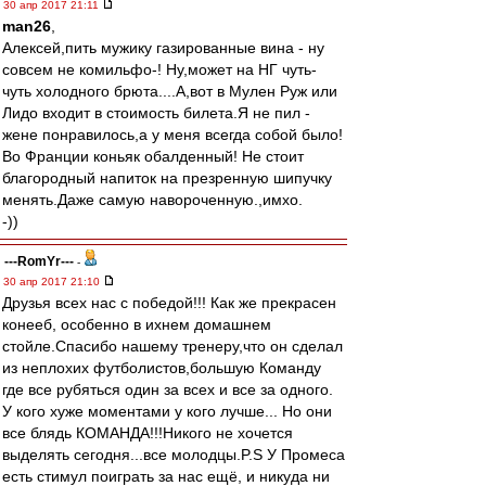
30 апр 2017 21:11
man26
,
Алексей,пить мужику газированные вина - ну
совсем не комильфо-! Ну,может на НГ чуть-
чуть холодного брюта....А,вот в Мулен Руж или
Лидо входит в стоимость билета.Я не пил -
жене понравилось,а у меня всегда собой было!
Во Франции коньяк обалденный! Не стоит
благородный напиток на презренную шипучку
менять.Даже самую навороченную.,имхо.
-))
---RomYr---
-
30 апр 2017 21:10
Друзья всех нас с победой!!! Как же прекрасен
конееб, особенно в ихнем домашнем
стойле.Спасибо нашему тренеру,что он сделал
из неплохих футболистов,большую Команду
где все рубяться один за всех и все за одного.
У кого хуже моментами у кого лучше... Но они
все блядь КОМАНДА!!!Никого не хочется
выделять сегодня...все молодцы.P.S У Промеса
есть стимул поиграть за нас ещё, и никуда ни