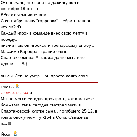
Очень жаль, что папа не дожил(ушел в
сентябре 16 го).. :(
ВВсех с чемпионством!
С сентября ношу "каррерки"....сбрить теперь
что ли? :D
Каждый игрок в команде внес свою лепту в
победу..
низкий поклон игрокам и тренерскому штабу...
Массимо Каррере - грацио блять!...
Спартак чемпион!!! как же долго мы этого
ждали...... 8-)
пы.сы. Лев не умер....он просто долго спал....
Pircs2
-
30 апр 2017 20:44
Мы не могли сегодня проиграть, как в матче с
бомжами, так и сегодня смотрел матч в
Спартаковской куртке сына , погибшего 25.12. в
том злополучном Ту -154 в Сочи. Свыше за
нас!!!!!
Йося
-