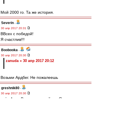
Мой 2000 го. Та же история.
Severin
-
30 апр 2017 20:31
ВВсех с победой!
Я счастлив!!!
Boobooka
-
30 апр 2017 20:30
zanuda » 30 апр 2017 20:12
Возьми Ардбег. Не пожалеешь
greshnik80
-
30 апр 2017 20:30
naiveboy
, Всегда пожалуйста. Я терпел весь
матч. Сейчас смотрю.
ss-25
-
30 апр 2017 20:28
naiveboy » 30 апр 2017 20:10