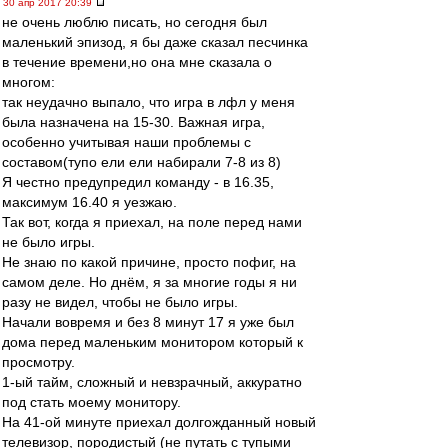
30 апр 2017 20:39
не очень люблю писать, но сегодня был
маленький эпизод, я бы даже сказал песчинка
в течение времени,но она мне сказала о
многом:
так неудачно выпало, что игра в лфл у меня
была назначена на 15-30. Важная игра,
особенно учитывая наши проблемы с
составом(тупо ели ели набирали 7-8 из 8)
Я честно предупредил команду - в 16.35,
максимум 16.40 я уезжаю.
Так вот, когда я приехал, на поле перед нами
не было игры.
Не знаю по какой причине, просто пофиг, на
самом деле. Но днём, я за многие годы я ни
разу не видел, чтобы не было игры.
Начали вовремя и без 8 минут 17 я уже был
дома перед маленьким монитором который к
просмотру.
1-ый тайм, сложный и невзрачный, аккуратно
под стать моему монитору.
На 41-ой минуте приехал долгожданный новый
телевизор, породистый (не путать с тупыми