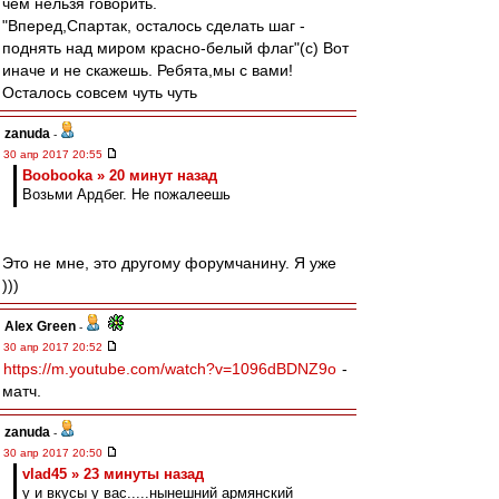
чем нельзя говорить.
"Вперед,Спартак, осталось сделать шаг -
поднять над миром красно-белый флаг"(с) Вот
иначе и не скажешь. Ребята,мы с вами!
Осталось совсем чуть чуть
zanuda
-
30 апр 2017 20:55
Boobooka » 20 минут назад
Возьми Ардбег. Не пожалеешь
Это не мне, это другому форумчанину. Я уже
)))
Alex Green
-
30 апр 2017 20:52
https://m.youtube.com/watch?v=1096dBDNZ9o
-
матч.
zanuda
-
30 апр 2017 20:50
vlad45 » 23 минуты назад
у и вкусы у вас.....нынешний армянский