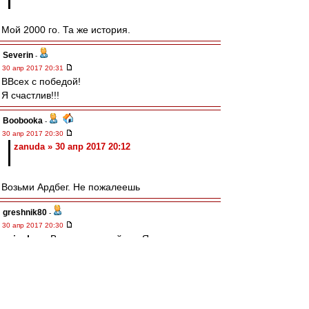
Мой 2000 го. Та же история.
Severin
-
30 апр 2017 20:31
ВВсех с победой!
Я счастлив!!!
Boobooka
-
30 апр 2017 20:30
zanuda » 30 апр 2017 20:12
Возьми Ардбег. Не пожалеешь
greshnik80
-
30 апр 2017 20:30
naiveboy
, Всегда пожалуйста. Я терпел весь
матч. Сейчас смотрю.
ss-25
-
30 апр 2017 20:28
naiveboy » 30 апр 2017 20:10