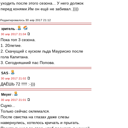
уходить после этого сезона... У него должок
перед конями.Им он ещё не забивал..))))
Редактировалось 30 апр 2017 21:12
зpитель
-
30 апр 2017 21:04
Пока топ 3 сезона.
1. 20летие.
2. Скачущий с куском льда Маурисио после
гола Капитана.
3. Сегодняшний пас Попова.
SAS
-
30 апр 2017 21:02
ДАЁШЬ 72 !!!!! :-)))
Meyer
-
30 апр 2017 21:01
Сцуко...
Только сейчас оклемался.
После свистка на глазах даже слезы
навернулись, хотелось кричать и прыгать.