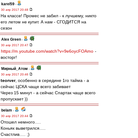
karel59
-
30 апр 2017 20:48
На классе! Промес не забил - к лучшему, никто
его летом не купит. А нам - СГОДИТСЯ на
сезон
Alex Green
-
30 апр 2017 20:47
https://m.youtube.com/watch?v=9e6oycFOAmo
-
восторг!
Мирный_Атом
-
30 апр 2017 20:46
teorver
, особенно в середине 1го тайма - а
сейчас ЦСКА чаще всего забивает
Через 15 минут - а сейчас Спартак чаще всего
пропускает ))
belam
-
30 апр 2017 20:44
Отошел немного.....
Коньяк выветрился.....
Счастлив..... ;)