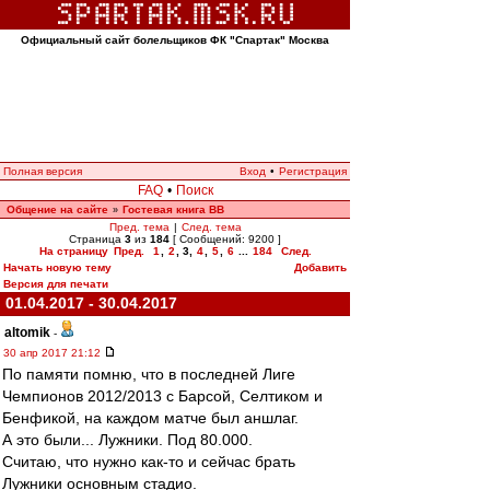
Официальный сайт болельщиков ФК "Спартак" Москва
Полная версия
Вход
•
Регистрация
FAQ
•
Поиск
Общение на сайте
Гостевая книга ВВ
»
Пред. тема
|
След. тема
Страница
3
из
184
[ Сообщений: 9200 ]
На страницу
Пред.
1
,
2
,
3
,
4
,
5
,
6
...
184
След.
Начать новую тему
Добавить
Версия для печати
01.04.2017 - 30.04.2017
altomik
-
30 апр 2017 21:12
По памяти помню, что в последней Лиге
Чемпионов 2012/2013 с Барсой, Селтиком и
Бенфикой, на каждом матче был аншлаг.
А это были... Лужники. Под 80.000.
Считаю, что нужно как-то и сейчас брать
Лужники основным стадио.