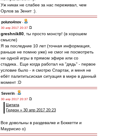
Уж никак не слабее за нас переживал, чем
Орлов за Зенит :).
poluno4nov
-
30 апр 2017 20:37
greshnik80
, ты просто монстр! (в хорошем
смысле)
Я за последние 10 лет (точная информация,
раньше не помню уже) не смог не посмотреть
ни одной игры в прямом эфире или со
стадика.. Еще когда работал на "дядь" - первое
условие было - я смотрю Спартак, и меня не
ебёт палититьсиская ситуация в мире в данный
момент :D
Severin
-
30 апр 2017 20:37
Цитата
Гедеон » 30 апр 2017 20:23
Все довольны в раздевалке и Боккетти и
Маурисио о)