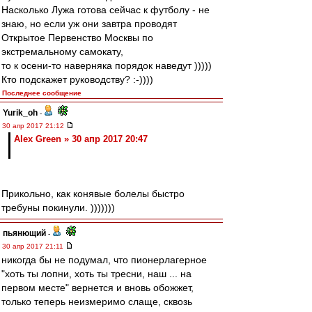
Насколько Лужа готова сейчас к футболу - не
знаю, но если уж они завтра проводят
Открытое Первенство Москвы по
экстремальному самокату,
то к осени-то наверняка порядок наведут )))))
Кто подскажет руководству? :-))))
Последнее сообщение
Yurik_oh
-
30 апр 2017 21:12
Alex Green » 30 апр 2017 20:47
Прикольно, как конявые болелы быстро
требуны покинули. )))))))
пьянющий
-
30 апр 2017 21:11
никогда бы не подумал, что пионерлагерное
"хоть ты лопни, хоть ты тресни, наш ... на
первом месте" вернется и вновь обожжет,
только теперь неизмеримо слаще, сквозь