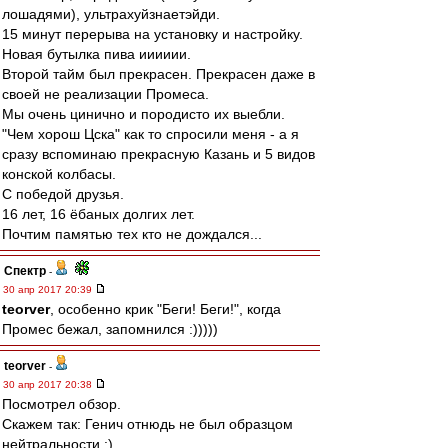
лошадями), ультрахуйзнаетэйди.
15 минут перерыва на установку и настройку.
Новая бутылка пива ииииии.
Второй тайм был прекрасен. Прекрасен даже в
своей не реализации Промеса.
Мы очень цинично и породисто их выебли.
"Чем хорош Цска" как то спросили меня - а я
сразу вспоминаю прекрасную Казань и 5 видов
конской колбасы.
С победой друзья.
16 лет, 16 ёбаных долгих лет.
Почтим памятью тех кто не дождался...
Спектр
-
30 апр 2017 20:39
teorver
, особенно крик "Беги! Беги!", когда
Промес бежал, запомнился :)))))
teorver
-
30 апр 2017 20:38
Посмотрел обзор.
Скажем так: Генич отнюдь не был образцом
нейтральности :).