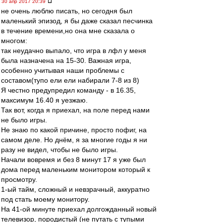
30 апр 2017 20:39
не очень люблю писать, но сегодня был
маленький эпизод, я бы даже сказал песчинка
в течение времени,но она мне сказала о
многом:
так неудачно выпало, что игра в лфл у меня
была назначена на 15-30. Важная игра,
особенно учитывая наши проблемы с
составом(тупо ели ели набирали 7-8 из 8)
Я честно предупредил команду - в 16.35,
максимум 16.40 я уезжаю.
Так вот, когда я приехал, на поле перед нами
не было игры.
Не знаю по какой причине, просто пофиг, на
самом деле. Но днём, я за многие годы я ни
разу не видел, чтобы не было игры.
Начали вовремя и без 8 минут 17 я уже был
дома перед маленьким монитором который к
просмотру.
1-ый тайм, сложный и невзрачный, аккуратно
под стать моему монитору.
На 41-ой минуте приехал долгожданный новый
телевизор, породистый (не путать с тупыми