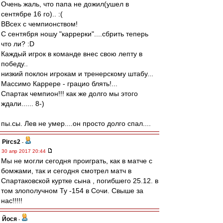
Очень жаль, что папа не дожил(ушел в
сентябре 16 го).. :(
ВВсех с чемпионством!
С сентября ношу "каррерки"....сбрить теперь
что ли? :D
Каждый игрок в команде внес свою лепту в
победу..
низкий поклон игрокам и тренерскому штабу...
Массимо Каррере - грацио блять!...
Спартак чемпион!!! как же долго мы этого
ждали...... 8-)
пы.сы. Лев не умер....он просто долго спал....
Pircs2
-
30 апр 2017 20:44
Мы не могли сегодня проиграть, как в матче с
бомжами, так и сегодня смотрел матч в
Спартаковской куртке сына , погибшего 25.12. в
том злополучном Ту -154 в Сочи. Свыше за
нас!!!!!
Йося
-