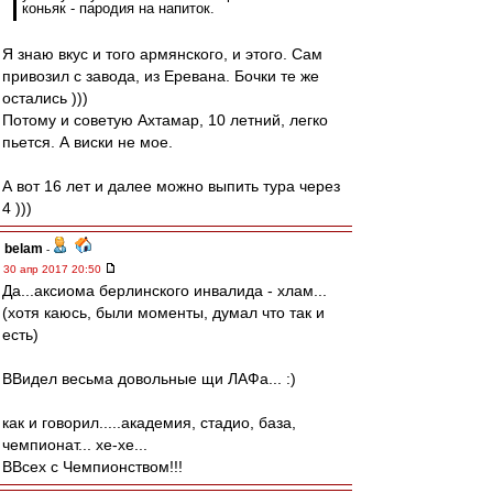
коньяк - пародия на напиток.
Я знаю вкус и того армянского, и этого. Сам
привозил с завода, из Еревана. Бочки те же
остались )))
Потому и советую Ахтамар, 10 летний, легко
пьется. А виски не мое.
А вот 16 лет и далее можно выпить тура через
4 )))
belam
-
30 апр 2017 20:50
Да...аксиома берлинского инвалида - хлам...
(хотя каюсь, были моменты, думал что так и
есть)
ВВидел весьма довольные щи ЛАФа... :)
как и говорил.....академия, стадио, база,
чемпионат... хе-хе...
ВВсех с Чемпионством!!!