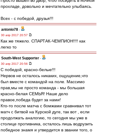
Просто вышел во двор, чтоб посидеть в ночной
прохладе, довольно и мечтательно улыбаясь.
Всех - с победой, друзья!!!
antonio78
-
30 апр 2017 20:57
Как же тяжело. СПАРТАК-ЧЕМПИОН!!!! как
легко то
South-West Supporter
-
30 апр 2017 20:56
С победой, красно-белые!!!
Нервов не осталось никаких, ощущение,что
был вместе с командой на поле. Массимо
прав,мы не просто команда - мы большая
красно-белая СЕМЬЯ! Наше дело
правое,победа будет за нами!
Кто-то после матча с бомжами сравнивал тот
матч с битвой на Курской дуге, так вот , если
продолжать аналогию, то сегодня мы уже в
столице противника, осталось лишь водрузить
победное знамя и утвердится в звании того, о