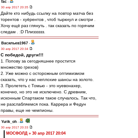
fac
-
30 апр 2017 20:35
Дайте кто нибудь ссылку на повтор матча без
торентов - хуёрентов , чтоб тыркнул и смотри .
Хочу ещё раз глянуть . так сказать по горячим
следам . :D Плизззззз.
Васильев1967
-
30 апр 2017 20:34
С победой, други!!!
1. Попову за сегодняшнее простится
множество грехов)
2. Уже можно с осторожным оптимизмом
сказать, что у нас неплохие шансы на золото.
3. Пролететь с Томью - это нуевонахер,
конечно, но это не исключено. С древним,
исконным Спартаком такое случалось. Так что,
не разслабляемся пока. Каррера и Федун
правы, еще не чемпионы.
Yurik_oh
-
30 апр 2017 20:33
МОСФОЛД » 30 апр 2017 20:04