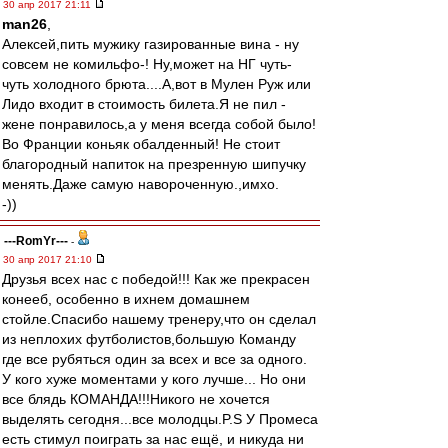
30 апр 2017 21:11
man26
,
Алексей,пить мужику газированные вина - ну
совсем не комильфо-! Ну,может на НГ чуть-
чуть холодного брюта....А,вот в Мулен Руж или
Лидо входит в стоимость билета.Я не пил -
жене понравилось,а у меня всегда собой было!
Во Франции коньяк обалденный! Не стоит
благородный напиток на презренную шипучку
менять.Даже самую навороченную.,имхо.
-))
---RomYr---
-
30 апр 2017 21:10
Друзья всех нас с победой!!! Как же прекрасен
конееб, особенно в ихнем домашнем
стойле.Спасибо нашему тренеру,что он сделал
из неплохих футболистов,большую Команду
где все рубяться один за всех и все за одного.
У кого хуже моментами у кого лучше... Но они
все блядь КОМАНДА!!!Никого не хочется
выделять сегодня...все молодцы.P.S У Промеса
есть стимул поиграть за нас ещё, и никуда ни