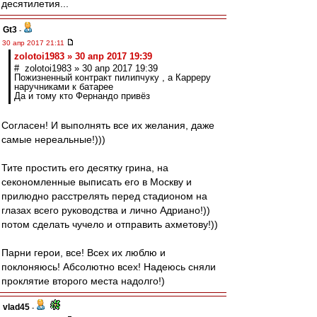
десятилетия...
Gt3
-
30 апр 2017 21:11
zolotoi1983 » 30 апр 2017 19:39
# zolotoi1983 » 30 апр 2017 19:39
Пожизненный контракт пилипчуку , а Карреру
наручниками к батарее
Да и тому кто Фернандо привёз
Согласен! И выполнять все их желания, даже
самые нереальные!)))
Тите простить его десятку грина, на
секономленные выписать его в Москву и
прилюдно расстрелять перед стадионом на
глазах всего руководства и лично Адриано!))
потом сделать чучело и отправить ахметову!))
Парни герои, все! Всех их люблю и
поклоняюсь! Абсолютно всех! Надеюсь сняли
проклятие второго места надолго!)
vlad45
-