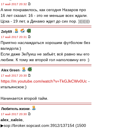
17 май 2017 20:32
А мне понравилось, как сегодня Назаров про
16 лет сказал: 16 - это не меньше всех ждали.
Цска - 19 лет, а Динамо ждет до сих пор. ))))))))
Zely69
-
17 май 2017 20:31
Приятно наслаждаться хорошим футболом без
валидола:)
Если даже ЗеЛуиш не забьёт, всё равно мы его
любим. К тому же второй гол наполовину его :)
Alex Green
-
17 май 2017 20:30
https://m.youtube.com/watch?v=TkGJkCWv0Uc
-
итальянское:)
Начинается второй тайм.
Любитель жизни
-
17 май 2017 20:30
alex_calcio
,
▶sop://broker.sopcast.com:3912/137154 (1500