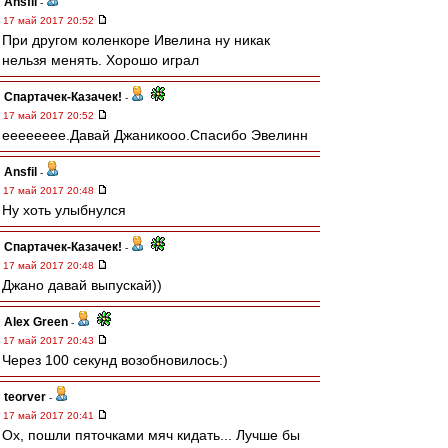
Ansfil
-
17 май 2017 20:52
При другом коленкоре Ивелина ну никак
нельзя менять. Хорошо играл
Спартачек-Казачек!
-
17 май 2017 20:52
ееееееее.Давай Джаникооо.Спасибо Эвелинн
Ansfil
-
17 май 2017 20:48
Ну хоть улыбнулся
Спартачек-Казачек!
-
17 май 2017 20:48
Джано давай выпускай))
Alex Green
-
17 май 2017 20:43
Через 100 секунд возобновилось:)
teorver
-
17 май 2017 20:41
Ох, пошли пяточками мяч кидать... Лучше бы