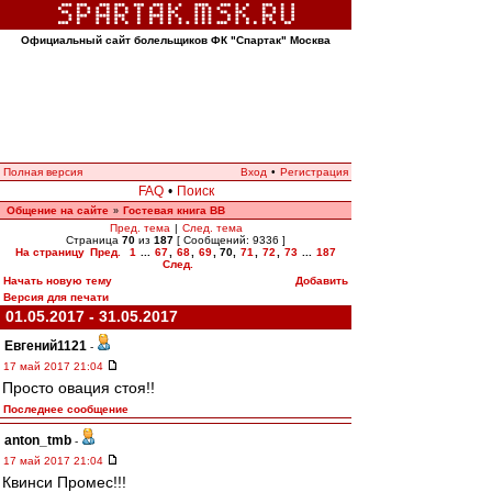
Официальный сайт болельщиков ФК "Спартак" Москва
Полная версия
Вход
•
Регистрация
FAQ
•
Поиск
Общение на сайте
Гостевая книга ВВ
»
Пред. тема
|
След. тема
Страница
70
из
187
[ Сообщений: 9336 ]
На страницу
Пред.
1
...
67
,
68
,
69
,
70
,
71
,
72
,
73
...
187
След.
Начать новую тему
Добавить
Версия для печати
01.05.2017 - 31.05.2017
Евгений1121
-
17 май 2017 21:04
Просто овация стоя!!
Последнее сообщение
anton_tmb
-
17 май 2017 21:04
Квинси Промес!!!