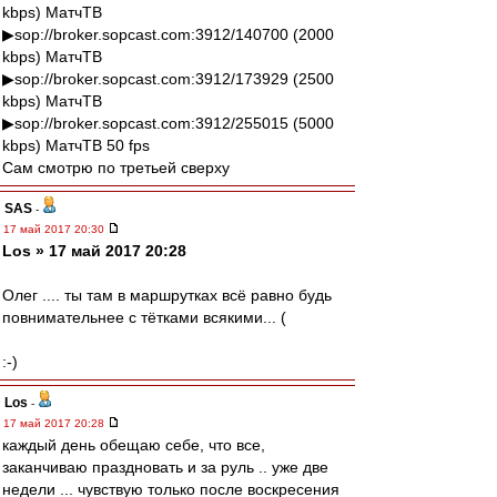
kbps) МатчТВ
▶sop://broker.sopcast.com:3912/140700 (2000
kbps) МатчТВ
▶sop://broker.sopcast.com:3912/173929 (2500
kbps) МатчТВ
▶sop://broker.sopcast.com:3912/255015 (5000
kbps) МатчТВ 50 fps
Сам смотрю по третьей сверху
SAS
-
17 май 2017 20:30
Los » 17 май 2017 20:28
Олег .... ты там в маршрутках всё равно будь
повнимательнее с тётками всякими... (
:-)
Los
-
17 май 2017 20:28
каждый день обещаю себе, что все,
заканчиваю праздновать и за руль .. уже две
недели ... чувствую только после воскресения