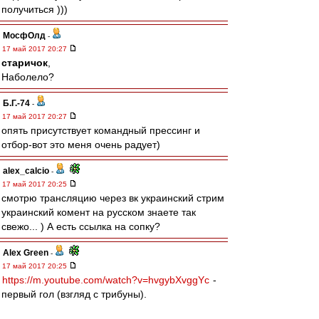
получиться )))
МосфОлд
-
17 май 2017 20:27
старичок
,
Наболело?
Б.Г.-74
-
17 май 2017 20:27
опять присутствует командный прессинг и
отбор-вот это меня очень радует)
alex_calcio
-
17 май 2017 20:25
смотрю трансляцию через вк украинский стрим
украинский комент на русском знаете так
свежо... ) А есть ссылка на сопку?
Alex Green
-
17 май 2017 20:25
https://m.youtube.com/watch?v=hvgybXvggYc
-
первый гол (взгляд с трибуны).