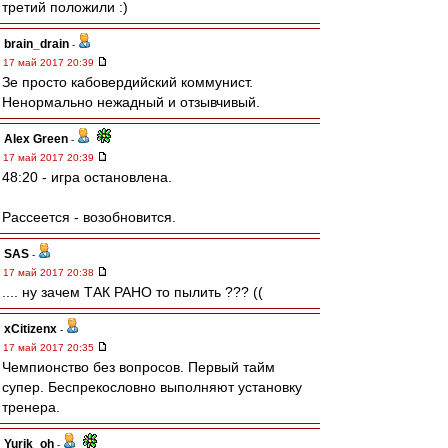
третий положили :)
brain_drain
-
17 май 2017 20:39
Зе просто кабовердийский коммунист.
Ненормально нежадный и отзывчивый.
Alex Green
-
17 май 2017 20:39
48:20 - игра остановлена.
Рассеется - возобновится.
SAS
-
17 май 2017 20:38
.... ну зачем ТАК РАНО то пылить ??? ((
xCitizenx
-
17 май 2017 20:35
Чемпионство без вопросов. Первый тайм
супер. Беспрекословно выполняют установку
тренера.
Yurik_oh
-