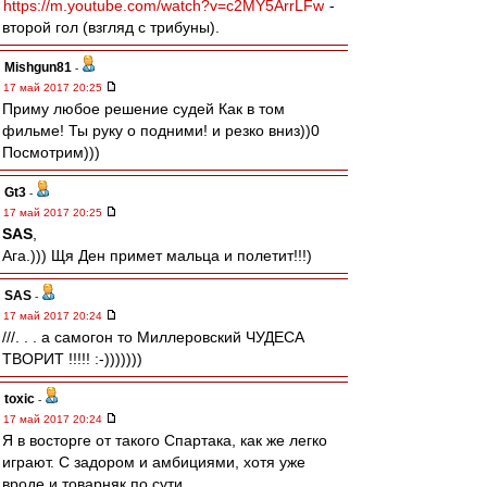
https://m.youtube.com/watch?v=c2MY5ArrLFw
-
второй гол (взгляд с трибуны).
Mishgun81
-
17 май 2017 20:25
Приму любое решение судей Как в том
фильме! Ты руку о подними! и резко вниз))0
Посмотрим)))
Gt3
-
17 май 2017 20:25
SAS
,
Ага.))) Щя Ден примет мальца и полетит!!!)
SAS
-
17 май 2017 20:24
///. . . а самогон то Миллеровский ЧУДЕСА
ТВОРИТ !!!!! :-)))))))
toxic
-
17 май 2017 20:24
Я в восторге от такого Спартака, как же легко
играют. С задором и амбициями, хотя уже
вроде и товарняк по сути.