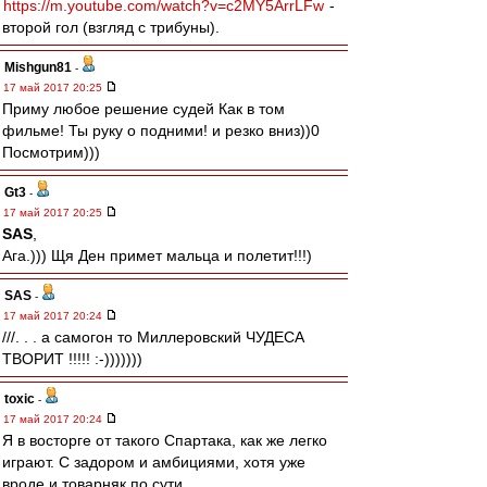
https://m.youtube.com/watch?v=c2MY5ArrLFw
-
второй гол (взгляд с трибуны).
Mishgun81
-
17 май 2017 20:25
Приму любое решение судей Как в том
фильме! Ты руку о подними! и резко вниз))0
Посмотрим)))
Gt3
-
17 май 2017 20:25
SAS
,
Ага.))) Щя Ден примет мальца и полетит!!!)
SAS
-
17 май 2017 20:24
///. . . а самогон то Миллеровский ЧУДЕСА
ТВОРИТ !!!!! :-)))))))
toxic
-
17 май 2017 20:24
Я в восторге от такого Спартака, как же легко
играют. С задором и амбициями, хотя уже
вроде и товарняк по сути.