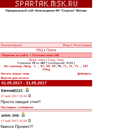
Официальный сайт болельщиков ФК "Спартак" Москва
Полная версия
Вход
•
Регистрация
FAQ
•
Поиск
Общение на сайте
Гостевая книга ВВ
»
Пред. тема
|
След. тема
Страница
70
из
187
[ Сообщений: 9336 ]
На страницу
Пред.
1
...
67
,
68
,
69
,
70
,
71
,
72
,
73
...
187
След.
Начать новую тему
Добавить
Версия для печати
01.05.2017 - 31.05.2017
Евгений1121
-
17 май 2017 21:04
Просто овация стоя!!
Последнее сообщение
anton_tmb
-
17 май 2017 21:04
Квинси Промес!!!