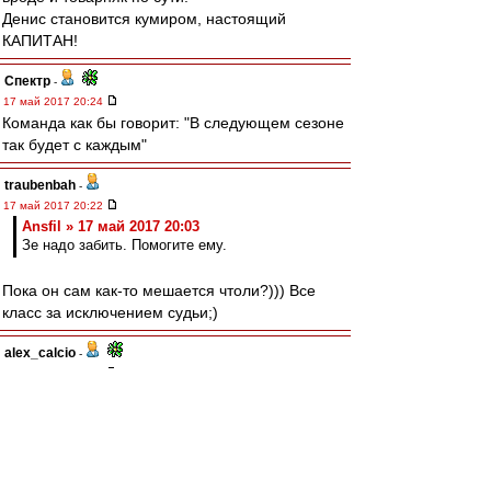
Денис становится кумиром, настоящий
КАПИТАН!
Спектр
-
17 май 2017 20:24
Команда как бы говорит: "В следующем сезоне
так будет с каждым"
traubenbah
-
17 май 2017 20:22
Ansfil » 17 май 2017 20:03
Зе надо забить. Помогите ему.
Пока он сам как-то мешается чтоли?))) Все
класс за исключением судьи;)
alex_calcio
-
17 май 2017 20:21
нельзя ругаться в такой день, но судья не
хороший человек.
волшебниКК
-
17 май 2017 20:21