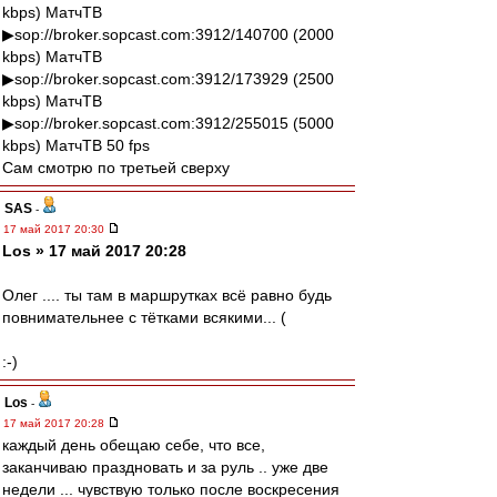
kbps) МатчТВ
▶sop://broker.sopcast.com:3912/140700 (2000
kbps) МатчТВ
▶sop://broker.sopcast.com:3912/173929 (2500
kbps) МатчТВ
▶sop://broker.sopcast.com:3912/255015 (5000
kbps) МатчТВ 50 fps
Сам смотрю по третьей сверху
SAS
-
17 май 2017 20:30
Los » 17 май 2017 20:28
Олег .... ты там в маршрутках всё равно будь
повнимательнее с тётками всякими... (
:-)
Los
-
17 май 2017 20:28
каждый день обещаю себе, что все,
заканчиваю праздновать и за руль .. уже две
недели ... чувствую только после воскресения