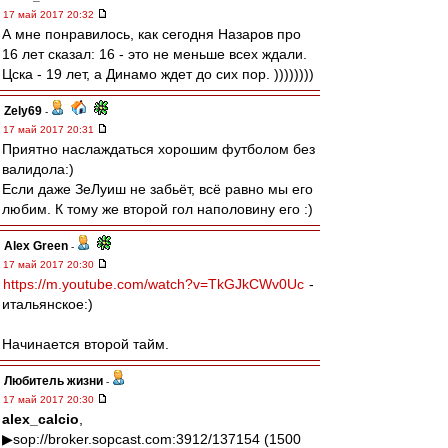
17 май 2017 20:32
А мне понравилось, как сегодня Назаров про
16 лет сказал: 16 - это не меньше всех ждали.
Цска - 19 лет, а Динамо ждет до сих пор. ))))))))
Zely69
-
17 май 2017 20:31
Приятно наслаждаться хорошим футболом без
валидола:)
Если даже ЗеЛуиш не забьёт, всё равно мы его
любим. К тому же второй гол наполовину его :)
Alex Green
-
17 май 2017 20:30
https://m.youtube.com/watch?v=TkGJkCWv0Uc
-
итальянское:)
Начинается второй тайм.
Любитель жизни
-
17 май 2017 20:30
alex_calcio
,
▶sop://broker.sopcast.com:3912/137154 (1500