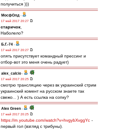
получиться )))
МосфОлд
-
17 май 2017 20:27
старичок
,
Наболело?
Б.Г.-74
-
17 май 2017 20:27
опять присутствует командный прессинг и
отбор-вот это меня очень радует)
alex_calcio
-
17 май 2017 20:25
смотрю трансляцию через вк украинский стрим
украинский комент на русском знаете так
свежо... ) А есть ссылка на сопку?
Alex Green
-
17 май 2017 20:25
https://m.youtube.com/watch?v=hvgybXvggYc
-
первый гол (взгляд с трибуны).