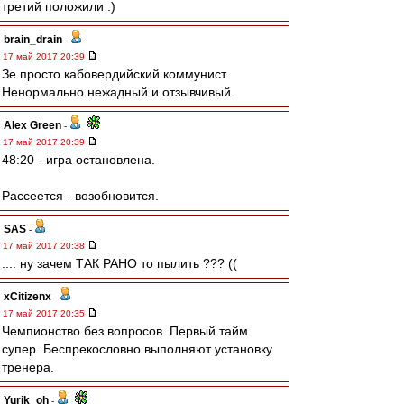
третий положили :)
brain_drain
-
17 май 2017 20:39
Зе просто кабовердийский коммунист.
Ненормально нежадный и отзывчивый.
Alex Green
-
17 май 2017 20:39
48:20 - игра остановлена.
Рассеется - возобновится.
SAS
-
17 май 2017 20:38
.... ну зачем ТАК РАНО то пылить ??? ((
xCitizenx
-
17 май 2017 20:35
Чемпионство без вопросов. Первый тайм
супер. Беспрекословно выполняют установку
тренера.
Yurik_oh
-