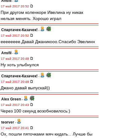
Ansfil
-
17 май 2017 20:52
При другом коленкоре Ивелина ну никак
нельзя менять. Хорошо играл
Спартачек-Казачек!
-
17 май 2017 20:52
ееееееее.Давай Джаникооо.Спасибо Эвелинн
Ansfil
-
17 май 2017 20:48
Ну хоть улыбнулся
Спартачек-Казачек!
-
17 май 2017 20:48
Джано давай выпускай))
Alex Green
-
17 май 2017 20:43
Через 100 секунд возобновилось:)
teorver
-
17 май 2017 20:41
Ох, пошли пяточками мяч кидать... Лучше бы