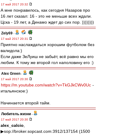
17 май 2017 20:32
А мне понравилось, как сегодня Назаров про
16 лет сказал: 16 - это не меньше всех ждали.
Цска - 19 лет, а Динамо ждет до сих пор. ))))))))
Zely69
-
17 май 2017 20:31
Приятно наслаждаться хорошим футболом без
валидола:)
Если даже ЗеЛуиш не забьёт, всё равно мы его
любим. К тому же второй гол наполовину его :)
Alex Green
-
17 май 2017 20:30
https://m.youtube.com/watch?v=TkGJkCWv0Uc
-
итальянское:)
Начинается второй тайм.
Любитель жизни
-
17 май 2017 20:30
alex_calcio
,
▶sop://broker.sopcast.com:3912/137154 (1500