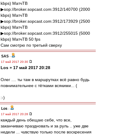
kbps) МатчТВ
▶sop://broker.sopcast.com:3912/140700 (2000
kbps) МатчТВ
▶sop://broker.sopcast.com:3912/173929 (2500
kbps) МатчТВ
▶sop://broker.sopcast.com:3912/255015 (5000
kbps) МатчТВ 50 fps
Сам смотрю по третьей сверху
SAS
-
17 май 2017 20:30
Los » 17 май 2017 20:28
Олег .... ты там в маршрутках всё равно будь
повнимательнее с тётками всякими... (
:-)
Los
-
17 май 2017 20:28
каждый день обещаю себе, что все,
заканчиваю праздновать и за руль .. уже две
недели ... чувствую только после воскресения