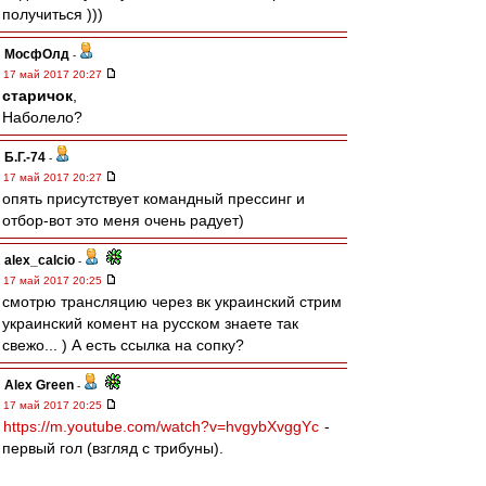
получиться )))
МосфОлд
-
17 май 2017 20:27
старичок
,
Наболело?
Б.Г.-74
-
17 май 2017 20:27
опять присутствует командный прессинг и
отбор-вот это меня очень радует)
alex_calcio
-
17 май 2017 20:25
смотрю трансляцию через вк украинский стрим
украинский комент на русском знаете так
свежо... ) А есть ссылка на сопку?
Alex Green
-
17 май 2017 20:25
https://m.youtube.com/watch?v=hvgybXvggYc
-
первый гол (взгляд с трибуны).