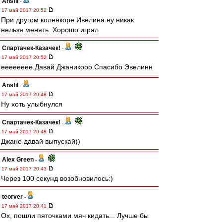
Ansfil
-
17 май 2017 20:52
При другом коленкоре Ивелина ну никак
нельзя менять. Хорошо играл
Спартачек-Казачек!
-
17 май 2017 20:52
ееееееее.Давай Джаникооо.Спасибо Эвелинн
Ansfil
-
17 май 2017 20:48
Ну хоть улыбнулся
Спартачек-Казачек!
-
17 май 2017 20:48
Джано давай выпускай))
Alex Green
-
17 май 2017 20:43
Через 100 секунд возобновилось:)
teorver
-
17 май 2017 20:41
Ох, пошли пяточками мяч кидать... Лучше бы