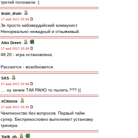
третий положили :)
brain_drain
-
17 май 2017 20:39
Зе просто кабовердийский коммунист.
Ненормально нежадный и отзывчивый.
Alex Green
-
17 май 2017 20:39
48:20 - игра остановлена.
Рассеется - возобновится.
SAS
-
17 май 2017 20:38
.... ну зачем ТАК РАНО то пылить ??? ((
xCitizenx
-
17 май 2017 20:35
Чемпионство без вопросов. Первый тайм
супер. Беспрекословно выполняют установку
тренера.
Yurik_oh
-