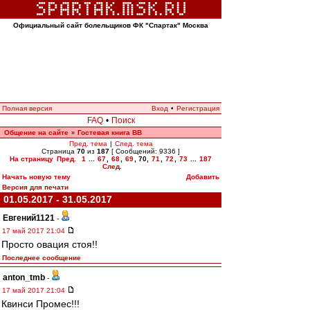
Официальный сайт болельщиков ФК "Спартак" Москва
Полная версия
Вход
•
Регистрация
FAQ
•
Поиск
Общение на сайте
Гостевая книга ВВ
»
Пред. тема
|
След. тема
Страница
70
из
187
[ Сообщений: 9336 ]
На страницу
Пред.
1
...
67
,
68
,
69
,
70
,
71
,
72
,
73
...
187
След.
Начать новую тему
Добавить
Версия для печати
01.05.2017 - 31.05.2017
Евгений1121
-
17 май 2017 21:04
Просто овация стоя!!
Последнее сообщение
anton_tmb
-
17 май 2017 21:04
Квинси Промес!!!