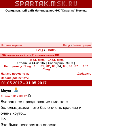
Официальный сайт болельщиков ФК "Спартак" Москва
Полная версия
Вход
•
Регистрация
FAQ
•
Поиск
Общение на сайте
Гостевая книга ВВ
»
Пред. тема
|
След. тема
Страница
64
из
187
[ Сообщений: 9336 ]
На страницу
Пред.
1
...
61
,
62
,
63
,
64
,
65
,
66
,
67
...
187
След.
Начать новую тему
Добавить
Версия для печати
01.05.2017 - 31.05.2017
Meyer
-
18 май 2017 09:12
Вчерашнее празднование вместе с
болельщиками - это было очень красиво и
очень круто...
Но...
Это было невероятно опасно.