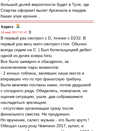
большой долей вероятности будет в Туле, где
Спартак оформит вылет Арсенала в пердив.
Какая злая ирония...
Kapers
-
18 май 2017 07:47
В первый раз смотрел с D, точнее с D232. В
первый раз весь матч смотрел стоя. Обычно
всегда сидим на С. ) Был болельщицкий дебют
одной из дочек юзера hiriu.
Все было шикарно и обалденно, за
исключением пары моментов:
- 2 юнных гоблина, занявших наши места и
втиравших что-то про фанатскую трибуну.
Были вежливо посланы нами, потом дедушкой
с соседнего ряда. Обиделись, поворчали, но
оценив ситуацию, ушли, дав собравшимся
насладиться зрелищем;
- отсутствие организации сразу после
финального свистка. Не продумано.
Но вручение, салют, музыка - это было круто !
Обещал сыну розу Чемпион 2017, купил, и