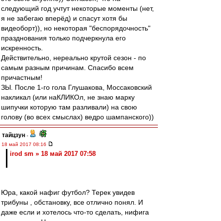
следующий год учтут некоторые моменты (нет,
я не забегаю вперёд) и спасут хотя бы
видеоборт)), но некоторая "беспорядочность"
празднования только подчеркнула его
искренность.
Действительно, нереально крутой сезон - по
самым разным причинам. Спасибо всем
причастным!
ЗЫ. После 1-го гола Глушакова, Моссаковский
накликал (или наКЛИКОл, не знаю марку
шипучки которую там разливали) на свою
голову (во всех смыслах) ведро шампанского))
тайцзун
-
18 май 2017 08:16
irod sm » 18 май 2017 07:58
Юра, какой нафиг футбол? Терек увидев
трибуны , обстановку, все отлично понял. И
даже если и хотелось что-то сделать, нифига