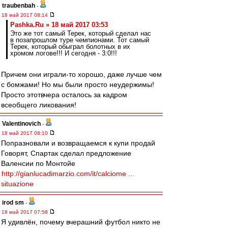
traubenbah
-
18 май 2017 08:14
Pashka.Ru » 18 май 2017 03:53
Это же тот самый Терек, который сделал нас
в позапрошлом туре чемпионами. Тот самый
Терек, который обыграл болотных в их
хромом логове!!! И сегодня - 3:0!!!
Причем они играли-то хорошо, даже лучше чем
с бомжами! Но мы были просто неудержимы!
Просто этотвчера осталось за кадром
всеобщего ликования!
Valentinovich
-
18 май 2017 08:10
Попразновали и возвращаемся к купи продай
Говорят, Спартак сделал предложение
Валенсии по Монтойе
http://gianlucadimarzio.com/it/calciome ...
situazione
irod sm
-
18 май 2017 07:58
Я удивлён, почему вчерашний футбол никто не