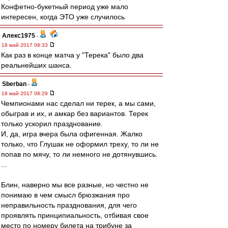
Конфетно-букетный период уже мало
интересен, когда ЭТО уже случилось
Алекс1975
-
18 май 2017 08:33
Как раз в конце матча у "Терека" было два
реальнейших шанса.
Sberban
-
18 май 2017 08:29
Чемпионами нас сделал ни терек, а мы сами,
обыграв и их, и амкар без вариантов. Терек
только ускорил празднование.
И, да, игра вчера была офигенная. Жалко
только, что Глушак не оформил треху, то ли не
попав по мячу, то ли немного не дотянувшись.
...
Блин, наверно мы все разные, но честно не
понимаю в чем смысл брюзжания про
неправильность празднования, для чего
проявлять принципиальность, отбивая свое
место по номеру билета на трибуне за