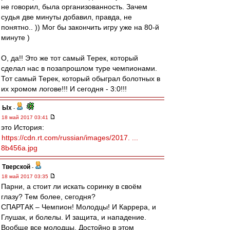
не говорил, была организованность. Зачем
судья две минуты добавил, правда, не
понятно.. )) Мог бы закончить игру уже на 80-й
минуте )
О, да!! Это же тот самый Терек, который
сделал нас в позапрошлом туре чемпионами.
Тот самый Терек, который обыграл болотных в
их хромом логове!!! И сегодня - 3:0!!!
Ых
-
18 май 2017 03:41
это История:
https://cdn.rt.com/russian/images/2017. ...
8b456a.jpg
Тверской
-
18 май 2017 03:35
Парни, а стоит ли искать соринку в своём
глазу? Тем более, сегодня?
СПАРТАК – Чемпион! Молодцы! И Каррера, и
Глушак, и болелы. И защита, и нападение.
Вообще все молодцы. Достойно в этом