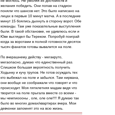
не моглось. Не умоляя их достоинств и
желания победить. Они попав на стадион
поняли что шансов нет. Это было написано на
лицах в первые 10 минут матча. А в последние
минут 15 боялись дыхнуть в сторону ворот. Обе
команды. Там уже показательные выступления
были. В такой обстановке, не удивлюсь если и
Юве выглядел бы Тереком. Попробуй поиграй
когда за воротами в полной готовности десяток
тысяч фанатов готовы вывалится на поле.
По вчерашнему действу - мегакруто,
мегаопасно, думаю что единственный раз.
Слишком большая вероятность получить
Ходынку и кучу трупов. Не готов осуждать тех
кто выбежал на поле и забылся. Там нирвана,
они вообще не соображали что говорят и что
происходит. Моя пятилетняя мадам видя что
творится на поле прыгала вместе со всеми -
мы чемпиоооны , оле, оле оле!!!! Я думаю так
было во многих домах/квартирах вчера. Мои
девчонки запомнят это на всю жизнь.