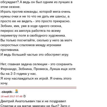
обсуждает? А ведь он был одним из лучших в
этом сезоне.
Играть против команды, которой мега-очень
нужны очки и не то что не дать им шансы, а
просто ее не видеть - это просто прекрасно.
Зобнин, кмк, уже в ходе одного сезона,
перерос из амплуа работяга по всему
периметру поля в свободного художника.
Вы только посчитайте, сколько у него за матч
скоростных слаломов между игроками
противника.
И ведь большей частью это обостряет игру.
Нет, главная задача селекции - это сохранить
Фернандо, Зобнина, Промеса, Луиша еще хотя
бы на 2-3 годика у нас.
Я хочу наслаждаться их игрой. Я очень этого
хочу.
-skeptik-
-
18 май 2017 07:48
Дмитрий Анатольевич так и не поздравил
Спартак и на матче замечен не был? Зато с