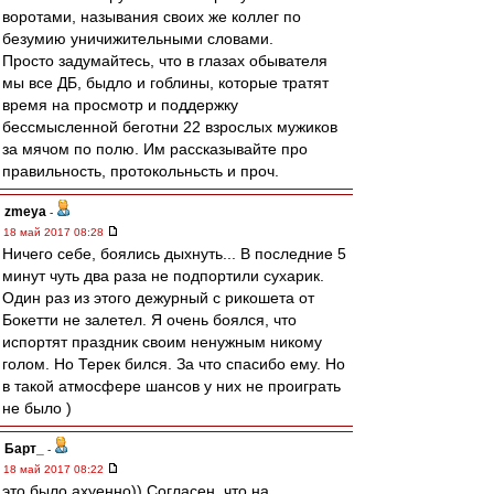
воротами, называния своих же коллег по
безумию уничижительными словами.
Просто задумайтесь, что в глазах обывателя
мы все ДБ, быдло и гоблины, которые тратят
время на просмотр и поддержку
бессмысленной беготни 22 взрослых мужиков
за мячом по полю. Им рассказывайте про
правильность, протокольньсть и проч.
zmeya
-
18 май 2017 08:28
Ничего себе, боялись дыхнуть... В последние 5
минут чуть два раза не подпортили сухарик.
Один раз из этого дежурный с рикошета от
Бокетти не залетел. Я очень боялся, что
испортят праздник своим ненужным никому
голом. Но Терек бился. За что спасибо ему. Но
в такой атмосфере шансов у них не проиграть
не было )
Барт_
-
18 май 2017 08:22
это было ахуенно)) Согласен, что на