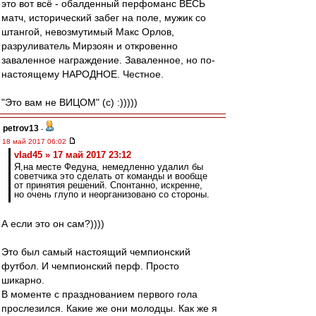
это вот всё - обалденный перфоманс ВЕСЬ
матч, исторический забег на поле, мужик со
штангой, невозмутимый Макс Орлов,
разруливатель Мирзоян и откровенно
заваленное награждение. Заваленное, но по-
настоящему НАРОДНОЕ. Честное.
"Это вам не ВИЦОМ" (с) :)))))
petrov13
-
18 май 2017 06:02
vlad45 » 17 май 2017 23:12
Я,на месте Федуна, немедленно удалил бы
советчика это сделать от команды и вообще
от принятия решений. Спонтанно, искренне,
но очень глупо и неорганизовано со стороны.
А если это он сам?))))
Это был самый настоящий чемпионский
футбол. И чемпионский перф. Просто
шикарно.
В моменте с празднованием первого гола
прослезился. Какие же они молодцы. Как же я