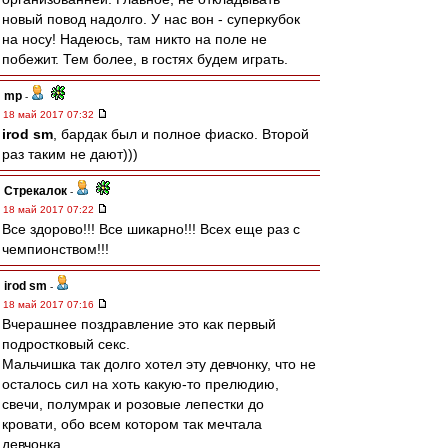
новый повод надолго. У нас вон - суперкубок
на носу! Надеюсь, там никто на поле не
побежит. Тем более, в гостях будем играть.
mp
-
18 май 2017 07:32
irod sm
, бардак был и полное фиаско. Второй
раз таким не дают)))
Стрекалок
-
18 май 2017 07:22
Все здорово!!! Все шикарно!!! Всех еще раз с
чемпионством!!!
irod sm
-
18 май 2017 07:16
Вчерашнее поздравление это как первый
подростковый секс.
Мальчишка так долго хотел эту девчонку, что не
осталось сил на хоть какую-то прелюдию,
свечи, полумрак и розовые лепестки до
кровати, обо всем котором так мечтала
девчонка.