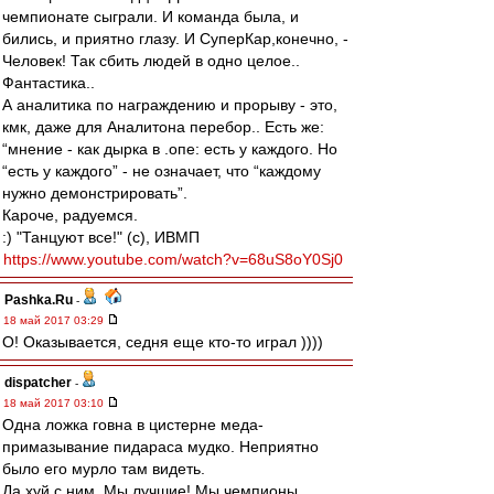
чемпионате сыграли. И команда была, и
бились, и приятно глазу. И СуперКар,конечно, -
Человек! Так сбить людей в одно целое..
Фантастика..
А аналитика по награждению и прорыву - это,
кмк, даже для Аналитона перебор.. Есть же:
“мнение - как дырка в .опе: есть у каждого. Но
“есть у каждого” - не означает, что “каждому
нужно демонстрировать”.
Кароче, радуемся.
:) "Танцуют все!" (с), ИВМП
https://www.youtube.com/watch?v=68uS8oY0Sj0
Pashka.Ru
-
18 май 2017 03:29
О! Оказывается, седня еще кто-то играл ))))
dispatcher
-
18 май 2017 03:10
Одна ложка говна в цистерне меда-
примазывание пидараса мудко. Неприятно
было его мурло там видеть.
Да хуй с ним. Мы лучшие! Мы чемпионы,