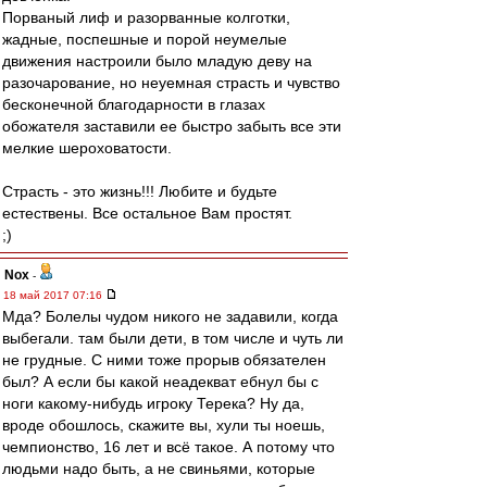
Порваный лиф и разорванные колготки,
жадные, поспешные и порой неумелые
движения настроили было младую деву на
разочарование, но неуемная страсть и чувство
бесконечной благодарности в глазах
обожателя заставили ее быстро забыть все эти
мелкие шероховатости.
Страсть - это жизнь!!! Любите и будьте
естествены. Все остальное Вам простят.
;)
Nox
-
18 май 2017 07:16
Мда? Болелы чудом никого не задавили, когда
выбегали. там были дети, в том числе и чуть ли
не грудные. С ними тоже прорыв обязателен
был? А если бы какой неадекват ебнул бы с
ноги какому-нибудь игроку Терека? Ну да,
вроде обошлось, скажите вы, хули ты ноешь,
чемпионство, 16 лет и всё такое. А потому что
людьми надо быть, а не свиньями, которые