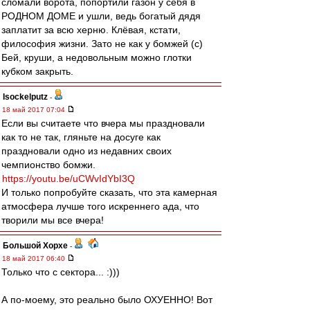
сломали ворота, попортили газон у себя в
РОДНОМ ДОМЕ и ушли, ведь богатый дядя
заплатит за всю херню. Клёвая, кстати,
философия жизни. Зато не как у бомжей (с)
Бей, круши, а недовольным можно глотки
кубком закрыть.
Isockelputz
-
18 май 2017 07:04
Если вы считаете что вчера мы праздновали
как то не так, гляньте на досуге как
праздновали одно из недавних своих
чемпионство бомжи.
https://youtu.be/uCWvIdYbI3Q
И только попробуйте сказать, что эта камерная
атмосфера лучше того искреннего ада, что
творили мы все вчера!
Большой Хорхе
-
18 май 2017 06:40
Только что с сектора... :)))
А по-моему, это реально было ОХУЕННО! Вот