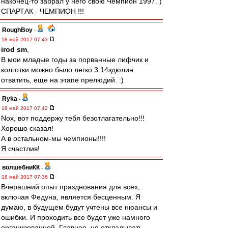
наконец-то забрал у него свою Чемпион 1997. )
СПАРТАК - ЧЕМПИОН !!!
RoughBoy
-
18 май 2017 07:43
irod sm
,
В мои младые годы за порванные лифчик и
колготки можно было легко 3.14здюлин
отватить, еще на этапе прелюдий. :)
Ryka
-
18 май 2017 07:42
Nox, вот поддержу тебя безотлагательно!!!
Хорошо сказал!
А в остальном-мы чемпионы!!!!
Я счастлив!
волшебниКК
-
18 май 2017 07:36
Вчерашний опыт празднования для всех,
включая Федуна, является бесценным. Я
думаю, в будущем будут учтены все нюансы и
ошибки. И проходить все будет уже намного
организованней. Главное, не откладывать