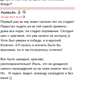
блядь!!!
Pashka.Ru
-
18 май 2017 03:10
Первый раз за хер знает сколько лет на стадио!
Перестал ходить из-за той самой приметы -
дома все норм, на стадио поражение. Сегодня
шел с чувством, что уже ничего не испорчу ))
Хотя был уверен в победе, и в крупной.
Конечно, 4:0 начать и кончить было бы
красивше, но и так получилось отлично!
Все было шикарно, красиво,
умопомрачительно! Жаль, что не дождался
самого награждения из-за сами знаете чего ))
Но... И ладно, видел, команду наградили и без
меня ))
Игра, суппорт, антураж, прорыв года! Все
супер! Счастлив!!!!!!!!! Не передать словами!
Спасибо пришедшим, спасибо оравшим,
спасибо команде и Тренеру!!!!!!!!!!!!!!!