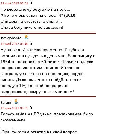
18 май 2017 09:01
По вчерашнему безумию на поле...
"Что там было, как ты спасся?!" (ВСВ)
Спишем на отсутствие опыта...
Слава богу никого не задавили!
novgorodec
-
18 май 2017 08:40
Ну, дожил. И как своевременно! И кубок, и
эмоции от шоу - день в день мне, болельщику с
1964-го, подарок на 60-летие. Прочие подарки
по сравнению с этим - фигня. И главное:
завтра еду ложиться на операцию, сердце
чинить. Даже если что-то пойдёт не так и
попаду в 1%, кто этой операции не
выдерживает, помру-то - чемпионом!
taram
-
18 май 2017 08:35
Только зайдя на ВВ узнал, празднование было
скомканным.
...........
Юра, ты ж сам ответил на свой вопрос.