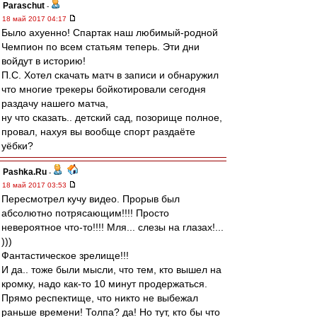
Paraschut
-
18 май 2017 04:17
Было aхуенно! Спартак наш любимый-родной
Чемпион по всем статьям теперь. Эти дни
войдут в историю!
П.С. Хотел скачать матч в записи и обнаружил
что многие трекеры бойкотировали сегодня
раздачу нашего матча,
ну что сказать.. детский сад, позорище полное,
провал, нахуя вы вообще спорт раздаёте
уёбки?
Pashka.Ru
-
18 май 2017 03:53
Пересмотрел кучу видео. Прорыв был
абсолютно потрясающим!!!! Просто
невероятное что-то!!!! Мля... слезы на глазах!...
)))
Фантастическое зрелище!!!
И да.. тоже были мысли, что тем, кто вышел на
кромку, надо как-то 10 минут продержаться.
Прямо респектище, что никто не выбежал
раньше времени! Толпа? да! Но тут, кто бы что