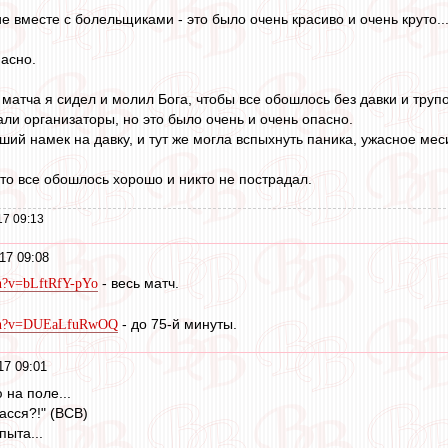
 вместе с болельщиками - это было очень красиво и очень круто..
асно.
матча я сидел и молил Бога, чтобы все обошлось без давки и трупо
али организаторы, но это было очень и очень опасно.
ий намек на давку, и тут же могла вспыхнуть паника, ужасное мес
что все обошлось хорошо и никто не пострадал.
17 09:13
17 09:08
- весь матч.
ch?v=bLftRfY-pYo
- до 75-й минуты.
atch?v=DUEaLfuRwOQ
17 09:01
на поле...
пасся?!" (ВСВ)
пыта...