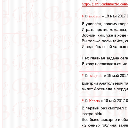
http://gianlucadimarzio.com/i
#
irod sm
» 18 май 2017 
Я удивлён, почему вчер
Играть против команды, 
Зобнин, кмк, уже в ходе
Вы только посчитайте, с
И ведь большей частью э
Нет, главная задача сел
Я хочу наслаждаться их 
#
-skeptik-
» 18 май 2017
Дмитрий Анатольевич та
вылет Арсенала в пердив
#
Kapers
» 18 май 2017 0
В первый раз смотрел с
юзера hiriu.
Все было шикарно и об
- 2 юнных гоблина, зан