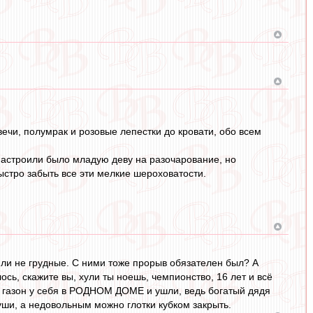
вечи, полумрак и розовые лепестки до кровати, обо всем
астроили было младую деву на разочарование, но
ыстро забыть все эти мелкие шероховатости.
ь ли не грудные. С ними тоже прорыв обязателен был? А
ось, скажите вы, хули ты ноешь, чемпионство, 16 лет и всё
и газон у себя в РОДНОМ ДОМЕ и ушли, ведь богатый дядя
руши, а недовольным можно глотки кубком закрыть.