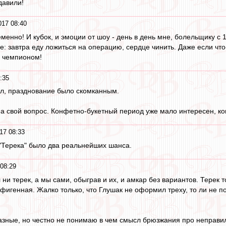
давили!
017 08:40
еменно! И кубок, и эмоции от шоу - день в день мне, болельщику с
ое: завтра еду ложиться на операцию, сердце чинить. Даже если что
- чемпионом!
:35
ал, празднование было скомканным.
на свой вопрос. Конфетно-букетный период уже мало интересен, ко
17 08:33
у "Терека" было два реальнейших шанса.
08:29
и терек, а мы сами, обыграв и их, и амкар без вариантов. Терек 
офигенная. Жалко только, что Глушак не оформил треху, то ли не п
азные, но честно не понимаю в чем смысл брюзжания про неправил