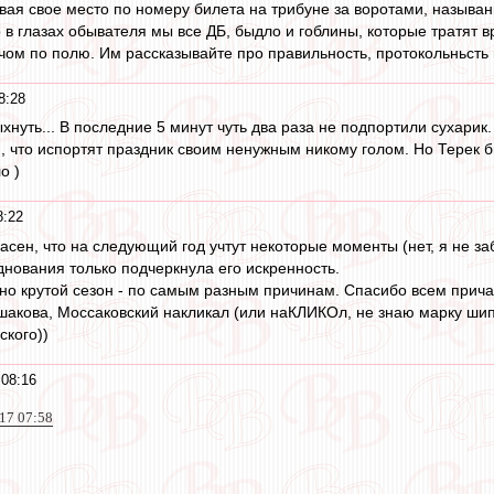
вая свое место по номеру билета на трибуне за воротами, называ
о в глазах обывателя мы все ДБ, быдло и гоблины, которые тратят
чом по полю. Им рассказывайте про правильность, протокольньсть 
8:28
хнуть... В последние 5 минут чуть два раза не подпортили сухарик.
я, что испортят праздник своим ненужным никому голом. Но Терек б
о )
8:22
асен, что на следующий год учтут некоторые моменты (нет, я не за
днования только подчеркнула его искренность.
но крутой сезон - по самым разным причинам. Спасибо всем прич
ушакова, Моссаковский накликал (или наКЛИКОл, не знаю марку шип
кого))
 08:16
017 07:58