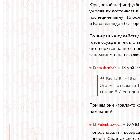
Юра, какой нафиг футбол
умоляя их достоинств и
последние минут 15 боя
и Юве выглядел бы Тере
По вчерашнему действу 
готов осуждать тех кто
что творится на поле пр
запомнят это на всю жиз
#
traubenbah
» 18 май 20
Pashka.Ru » 18 май
Это же тот самый 
логове!!! И сегодня -
Причем они играли-то х
ликования!
#
Valentinovich
» 18 май 
Попразновали и возвра
Говорят, Спартак сдел