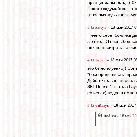
принципиальность, отби
Просто задумайтесь, чт
взрослых мужиков за мя
#
zmeya
» 18 май 2017 0
Ничего себе, боялись ды
залетел. Я очень боялс
них не проиграть не был
#
Барт_
» 18 май 2017 0
это было ахуенно)) Согл
"беспорядочность" праз
Действительно, нереаль
ЗЫ. После 1-го гола Гл
смыслах) ведро шампанс
#
тайцзун
» 18 май 2017
irod sm » 18 май 2