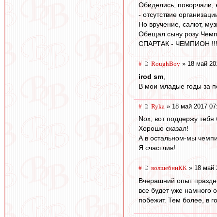
Обиделись, поворчали, 
- отсутствие организаци
Но вручение, салют, музы
Обещал сыну розу Чемпи
СПАРТАК - ЧЕМПИОН !!
#
RoughBoy
» 18 май 20
irod sm
,
В мои младые годы за п
#
Ryka
» 18 май 2017 07
Nox, вот поддержу тебя 
Хорошо сказал!
А в остальном-мы чемпи
Я счастлив!
#
волшебниКК
» 18 май 
Вчерашний опыт праздно
все будет уже намного о
побежит. Тем более, в г