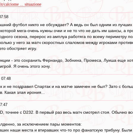
t/calciome ... situazione
07:58
ашний футбол никто не обсуждает? А ведь он был одним из лучших 
которой мега-очень нужны очки и не то что не дать им шансы, а про
 одного сезона, перерос из амплуа работяга по всему периметру по
колько у него за матч скоростных слаломов между игроками против
то обостряет игру.
екции - это сохранить Фернандо, Зобнина, Промеса, Луиша еще хотя
игрой. Я очень этого хочу.
 07:48
к и не поздравил Спартак и на матче замечен не был? Зато с боль
. Какая злая ирония...
7:47
 D, точнее с D232. В первый раз весь матч смотрел стоя. Обычно в
алденно, за исключением пары моментов:
явших наши места и втиравших что-то про фанатскую трибуну. Были