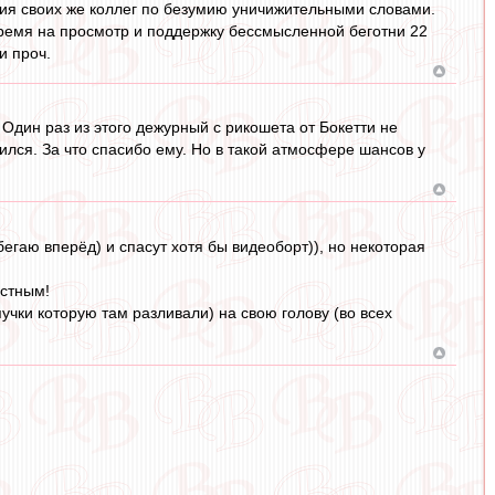
ния своих же коллег по безумию уничижительными словами.
 время на просмотр и поддержку бессмысленной беготни 22
и проч.
 Один раз из этого дежурный с рикошета от Бокетти не
ился. За что спасибо ему. Но в такой атмосфере шансов у
бегаю вперёд) и спасут хотя бы видеоборт)), но некоторая
астным!
учки которую там разливали) на свою голову (во всех