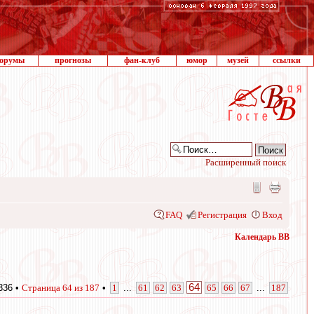
орумы
прогнозы
фан-клуб
юмор
музей
ссылки
Расширенный поиск
FAQ
Регистрация
Вход
Календарь ВВ
64
336 •
Страница
64
из
187
•
1
...
61
62
63
65
66
67
...
187