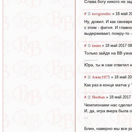
Слава богу никого не за
#
novgorodec
» 18 май 2
Ну, дожил. И как своевр
с этим - фигня. И главн
выдерживает, помру-то 
#
taram
» 18 май 2017 08
Только зайдя на ВВ узн
...........
Юра, ты ж сам ответил 
#
Алекс1975
» 18 май 20
Как раз в конце матча 
#
Sberban
» 18 май 2017 
Чемпионами нас сделал н
И, да, игра вчера была 
...
Блин, наверно мы все р