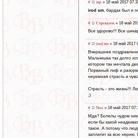
#
mp
» 18 май 2017 07:3
irod sm
, бардак был и 
#
Стрекалок
» 18 май 20
Все здорово!!! Все шика
#
irod sm
» 18 май 2017 
Вчерашнее поздравление
Мальчишка так долго хот
котором так мечтала дев
Порваный лиф и разорв
неуемная страсть и чув
Страсть - это жизнь!!! 
;)
#
Nox
» 18 май 2017 07:
Мда? Болелы чудом нико
если бы какой неадекват
такое. А потому что лю
заплатит за всю херню. 