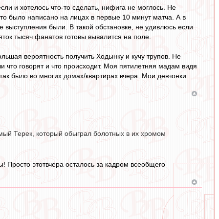
сли и хотелось что-то сделать, нифига не моглось. Не
то было написано на лицах в первые 10 минут матча. А в
е выступления были. В такой обстановке, не удивлюсь если
яток тысяч фанатов готовы вывалится на поле.
льшая вероятность получить Ходынку и кучу трупов. Не
и что говорят и что происходит. Моя пятилетняя мадам видя
 так было во многих домах/квартирах вчера. Мои девчонки
амый Терек, который обыграл болотных в их хромом
! Просто этотвчера осталось за кадром всеобщего