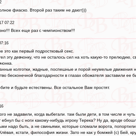
2
полное фиаско. Второй раз таким не дают)))
17 07:22
рно!!! Всех еще раз с чемпионством!!!
07:16
 это как первый подростковый секс.
ел эту девчонку, что не осталось сил на хоть какую-то прелюдию, с
чонка.
анные колготки, жадные, поспешные и порой неумелые движения н
ство бесконечной благодарности в глазах обожателя заставили ее б
Любите и будьте естествены. Все остальное Вам простят.
16
го не задавили, когда выбегали. там были дети, в том числе и чут
 ебнул бы с ноги какому-нибудь игроку Терека? Ну да, вроде обошл
дьми надо быть, а не свиньями, которые сломали ворота, попортил
Клёвая, кстати, философия жизни. Зато не как у бомжей (с) Бей, к