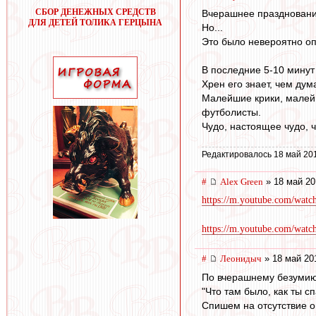
СБОР ДЕНЕЖНЫХ СРЕДСТВ
Вчерашнее празднование
ДЛЯ ДЕТЕЙ ТОЛИКА ГЕРЦЫНА
Но...
Это было невероятно оп
В последние 5-10 минут 
Хрен его знает, чем дум
Малейшие крики, малейш
футболисты.
Чудо, настоящее чудо, 
Редактировалось 18 май 20
#
Alex Green
» 18 май 20
https://m.youtube.com/wat
https://m.youtube.com/w
#
Леонидыч
» 18 май 20
По вчерашнему безумию 
"Что там было, как ты с
Спишем на отсутствие о