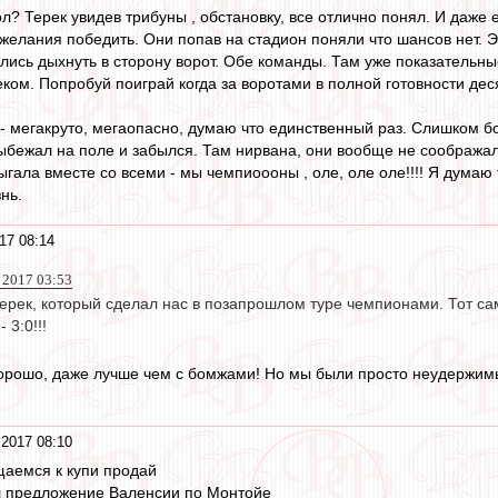
? Терек увидев трибуны , обстановку, все отлично понял. И даже е
 желания победить. Они попав на стадион поняли что шансов нет. Э
лись дыхнуть в сторону ворот. Обе команды. Там уже показательны
ком. Попробуй поиграй когда за воротами в полной готовности дес
- мегакруто, мегаопасно, думаю что единственный раз. Слишком бо
 выбежал на поле и забылся. Там нирвана, они вообще не соображал
ыгала вместе со всеми - мы чемпиоооны , оле, оле оле!!!! Я думаю
нь.
17 08:14
 2017 03:53
Терек, который сделал нас в позапрошлом туре чемпионами. Тот с
 3:0!!!
орошо, даже лучше чем с бомжами! Но мы были просто неудержимы
2017 08:10
щаемся к купи продай
ал предложение Валенсии по Монтойе