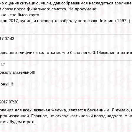
но оценив ситуацию, ушли, дав собравшимся насладиться зрелище
и сразу после финального свистка. Не продумано.
ка - это было круто !
он 2017, купил, и наконец-то забрал у него свою Чемпион 1997. )
!
17 07:43
орванные лифчик и колготки можно было легко 3.14здюлин отватить
:42
безотлагательно!!!
оны!!!!
2017 07:36
вания для всех, включая Федуна, является бесценным. Я думаю, 
рганизованней. Главное, не откладывать новый повод надолго. У на
остях будем играть.