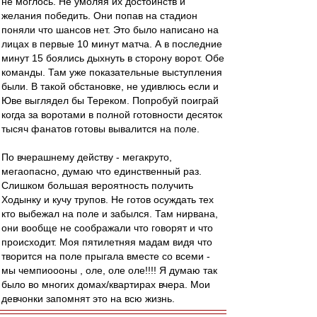
не моглось. Не умоляя их достоинств и
желания победить. Они попав на стадион
поняли что шансов нет. Это было написано на
лицах в первые 10 минут матча. А в последние
минут 15 боялись дыхнуть в сторону ворот. Обе
команды. Там уже показательные выступления
были. В такой обстановке, не удивлюсь если и
Юве выглядел бы Тереком. Попробуй поиграй
когда за воротами в полной готовности десяток
тысяч фанатов готовы вывалится на поле.
По вчерашнему действу - мегакруто,
мегаопасно, думаю что единственный раз.
Слишком большая вероятность получить
Ходынку и кучу трупов. Не готов осуждать тех
кто выбежал на поле и забылся. Там нирвана,
они вообще не соображали что говорят и что
происходит. Моя пятилетняя мадам видя что
творится на поле прыгала вместе со всеми -
мы чемпиоооны , оле, оле оле!!!! Я думаю так
было во многих домах/квартирах вчера. Мои
девчонки запомнят это на всю жизнь.