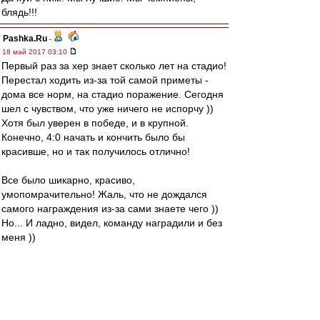
блядь!!!
Pashka.Ru
-
18 май 2017 03:10
Первый раз за хер знает сколько лет на стадио!
Перестал ходить из-за той самой приметы -
дома все норм, на стадио поражение. Сегодня
шел с чувством, что уже ничего не испорчу ))
Хотя был уверен в победе, и в крупной.
Конечно, 4:0 начать и кончить было бы
красивше, но и так получилось отлично!
Все было шикарно, красиво,
умопомрачительно! Жаль, что не дождался
самого награждения из-за сами знаете чего ))
Но... И ладно, видел, команду наградили и без
меня ))
Игра, суппорт, антураж, прорыв года! Все
супер! Счастлив!!!!!!!!! Не передать словами!
Спасибо пришедшим, спасибо оравшим,
спасибо команде и Тренеру!!!!!!!!!!!!!!!