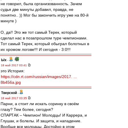
не говорил, была организованность. Зачем
судья две минуты добавил, правда, не
понятно.. )) Мог бы закончить игру уже на 80-й
минуте )
О, да!! Это же тот самый Терек, который
сделал нас в позапрошлом туре чемпионами.
Тот самый Терек, который обыграл болотных в
их хромом логове!!! И сегодня - 3:0!!!
Ых
-
18 май 2017 03:41
это История:
https://cdn.rt.com/russian/images/2017. ...
8b456a.jpg
Тверской
-
18 май 2017 03:35
Парни, а стоит ли искать соринку в своём
глазу? Тем более, сегодня?
СПАРТАК – Чемпион! Молодцы! И Каррера, и
Глушак, и болелы. И защита, и нападение.
Вообще все молодцы. Достойно в этом