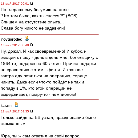
18 май 2017 09:01
По вчерашнему безумию на поле...
"Что там было, как ты спасся?!" (ВСВ)
Спишем на отсутствие опыта...
Слава богу никого не задавили!
novgorodec
-
18 май 2017 08:40
Ну, дожил. И как своевременно! И кубок, и
эмоции от шоу - день в день мне, болельщику с
1964-го, подарок на 60-летие. Прочие подарки
по сравнению с этим - фигня. И главное:
завтра еду ложиться на операцию, сердце
чинить. Даже если что-то пойдёт не так и
попаду в 1%, кто этой операции не
выдерживает, помру-то - чемпионом!
taram
-
18 май 2017 08:35
Только зайдя на ВВ узнал, празднование было
скомканным.
...........
Юра, ты ж сам ответил на свой вопрос.