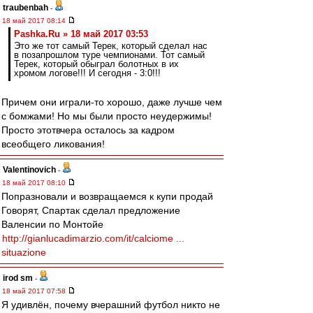
traubenbah
-
18 май 2017 08:14
Pashka.Ru » 18 май 2017 03:53
Это же тот самый Терек, который сделал нас
в позапрошлом туре чемпионами. Тот самый
Терек, который обыграл болотных в их
хромом логове!!! И сегодня - 3:0!!!
Причем они играли-то хорошо, даже лучше чем
с бомжами! Но мы были просто неудержимы!
Просто этотвчера осталось за кадром
всеобщего ликования!
Valentinovich
-
18 май 2017 08:10
Попразновали и возвращаемся к купи продай
Говорят, Спартак сделал предложение
Валенсии по Монтойе
http://gianlucadimarzio.com/it/calciome ...
situazione
irod sm
-
18 май 2017 07:58
Я удивлён, почему вчерашний футбол никто не