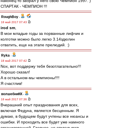
наконец-то забрал у него свою Чемпион 1997. )
СПАРТАК - ЧЕМПИОН !!!
RoughBoy
-
18 май 2017 07:43
irod sm
,
В мои младые годы за порванные лифчик и
колготки можно было легко 3.14здюлин
отватить, еще на этапе прелюдий. :)
Ryka
-
18 май 2017 07:42
Nox, вот поддержу тебя безотлагательно!!!
Хорошо сказал!
А в остальном-мы чемпионы!!!!
Я счастлив!
волшебниКК
-
18 май 2017 07:36
Вчерашний опыт празднования для всех,
включая Федуна, является бесценным. Я
думаю, в будущем будут учтены все нюансы и
ошибки. И проходить все будет уже намного
организованней. Главное, не откладывать