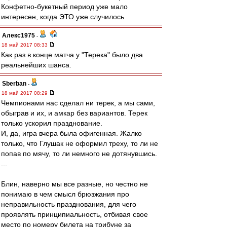
Конфетно-букетный период уже мало
интересен, когда ЭТО уже случилось
Алекс1975
-
18 май 2017 08:33
Как раз в конце матча у "Терека" было два
реальнейших шанса.
Sberban
-
18 май 2017 08:29
Чемпионами нас сделал ни терек, а мы сами,
обыграв и их, и амкар без вариантов. Терек
только ускорил празднование.
И, да, игра вчера была офигенная. Жалко
только, что Глушак не оформил треху, то ли не
попав по мячу, то ли немного не дотянувшись.
...
Блин, наверно мы все разные, но честно не
понимаю в чем смысл брюзжания про
неправильность празднования, для чего
проявлять принципиальность, отбивая свое
место по номеру билета на трибуне за