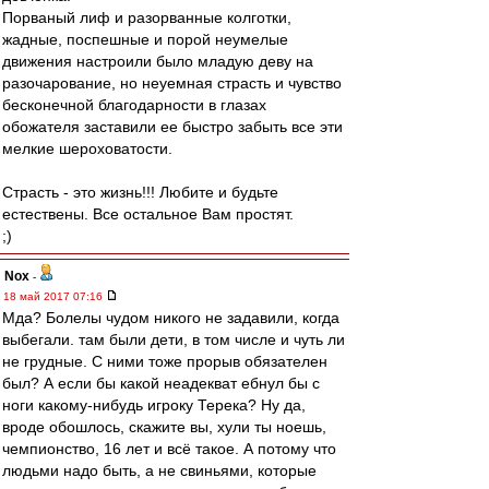
Порваный лиф и разорванные колготки,
жадные, поспешные и порой неумелые
движения настроили было младую деву на
разочарование, но неуемная страсть и чувство
бесконечной благодарности в глазах
обожателя заставили ее быстро забыть все эти
мелкие шероховатости.
Страсть - это жизнь!!! Любите и будьте
естествены. Все остальное Вам простят.
;)
Nox
-
18 май 2017 07:16
Мда? Болелы чудом никого не задавили, когда
выбегали. там были дети, в том числе и чуть ли
не грудные. С ними тоже прорыв обязателен
был? А если бы какой неадекват ебнул бы с
ноги какому-нибудь игроку Терека? Ну да,
вроде обошлось, скажите вы, хули ты ноешь,
чемпионство, 16 лет и всё такое. А потому что
людьми надо быть, а не свиньями, которые