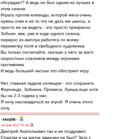
обсуждает? А ведь он был одним из лучших в
этом сезоне.
Играть против команды, которой мега-очень
нужны очки и не то что не дать им шансы, а
просто ее не видеть - это просто прекрасно.
Зобнин, кмк, уже в ходе одного сезона,
перерос из амплуа работяга по всему
периметру поля в свободного художника.
Вы только посчитайте, сколько у него за матч
скоростных слаломов между игроками
противника.
И ведь большей частью это обостряет игру.
Нет, главная задача селекции - это сохранить
Фернандо, Зобнина, Промеса, Луиша еще хотя
бы на 2-3 годика у нас.
Я хочу наслаждаться их игрой. Я очень этого
хочу.
-skeptik-
-
18 май 2017 07:48
Дмитрий Анатольевич так и не поздравил
Спартак и на матче замечен не был? Зато с