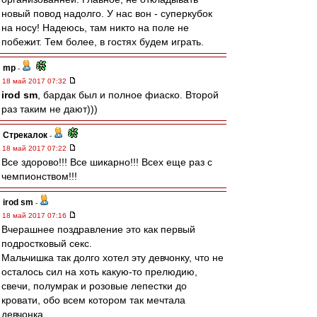
новый повод надолго. У нас вон - суперкубок
на носу! Надеюсь, там никто на поле не
побежит. Тем более, в гостях будем играть.
mp
-
18 май 2017 07:32
irod sm
, бардак был и полное фиаско. Второй
раз таким не дают)))
Стрекалок
-
18 май 2017 07:22
Все здорово!!! Все шикарно!!! Всех еще раз с
чемпионством!!!
irod sm
-
18 май 2017 07:16
Вчерашнее поздравление это как первый
подростковый секс.
Мальчишка так долго хотел эту девчонку, что не
осталось сил на хоть какую-то прелюдию,
свечи, полумрак и розовые лепестки до
кровати, обо всем котором так мечтала
девчонка.