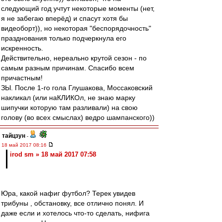
следующий год учтут некоторые моменты (нет,
я не забегаю вперёд) и спасут хотя бы
видеоборт)), но некоторая "беспорядочность"
празднования только подчеркнула его
искренность.
Действительно, нереально крутой сезон - по
самым разным причинам. Спасибо всем
причастным!
ЗЫ. После 1-го гола Глушакова, Моссаковский
накликал (или наКЛИКОл, не знаю марку
шипучки которую там разливали) на свою
голову (во всех смыслах) ведро шампанского))
тайцзун
-
18 май 2017 08:16
irod sm » 18 май 2017 07:58
Юра, какой нафиг футбол? Терек увидев
трибуны , обстановку, все отлично понял. И
даже если и хотелось что-то сделать, нифига