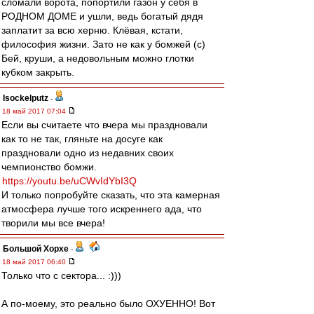
сломали ворота, попортили газон у себя в
РОДНОМ ДОМЕ и ушли, ведь богатый дядя
заплатит за всю херню. Клёвая, кстати,
философия жизни. Зато не как у бомжей (с)
Бей, круши, а недовольным можно глотки
кубком закрыть.
Isockelputz
-
18 май 2017 07:04
Если вы считаете что вчера мы праздновали
как то не так, гляньте на досуге как
праздновали одно из недавних своих
чемпионство бомжи.
https://youtu.be/uCWvIdYbI3Q
И только попробуйте сказать, что эта камерная
атмосфера лучше того искреннего ада, что
творили мы все вчера!
Большой Хорхе
-
18 май 2017 06:40
Только что с сектора... :)))
А по-моему, это реально было ОХУЕННО! Вот