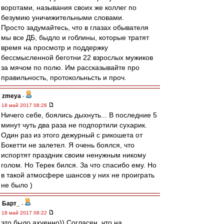
воротами, называния своих же коллег по
безумию уничижительными словами.
Просто задумайтесь, что в глазах обывателя
мы все ДБ, быдло и гоблины, которые тратят
время на просмотр и поддержку
бессмысленной беготни 22 взрослых мужиков
за мячом по полю. Им рассказывайте про
правильность, протокольньсть и проч.
zmeya
-
18 май 2017 08:28
Ничего себе, боялись дыхнуть... В последние 5
минут чуть два раза не подпортили сухарик.
Один раз из этого дежурный с рикошета от
Бокетти не залетел. Я очень боялся, что
испортят праздник своим ненужным никому
голом. Но Терек бился. За что спасибо ему. Но
в такой атмосфере шансов у них не проиграть
не было )
Барт_
-
18 май 2017 08:22
это было ахуенно)) Согласен, что на