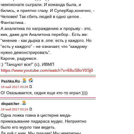
чемпионате сыграли. И команда была, и
бились, и приятно глазу. И СуперКар,конечно, -
Человек! Так сбить людей в одно целое..
Фантастика..
А аналитика по награждению и прорыву - это,
кмк, даже для Аналитона перебор.. Есть же:
“мнение - как дырка в .опе: есть у каждого. Но
“есть у каждого” - не означает, что “каждому
нужно демонстрировать”.
Кароче, радуемся.
:) "Танцуют все!" (с), ИВМП
https://www.youtube.com/watch?v=68uS8oY0Sj0
Pashka.Ru
-
18 май 2017 03:29
О! Оказывается, седня еще кто-то играл ))))
dispatcher
-
18 май 2017 03:10
Одна ложка говна в цистерне меда-
примазывание пидараса мудко. Неприятно
было его мурло там видеть.
Да хуй с ним. Мы лучшие! Мы чемпионы,