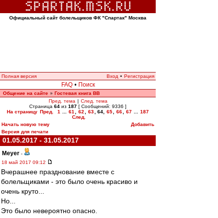
Официальный сайт болельщиков ФК "Спартак" Москва
Полная версия
Вход
•
Регистрация
FAQ
•
Поиск
Общение на сайте
Гостевая книга ВВ
»
Пред. тема
|
След. тема
Страница
64
из
187
[ Сообщений: 9336 ]
На страницу
Пред.
1
...
61
,
62
,
63
,
64
,
65
,
66
,
67
...
187
След.
Начать новую тему
Добавить
Версия для печати
01.05.2017 - 31.05.2017
Meyer
-
18 май 2017 09:12
Вчерашнее празднование вместе с
болельщиками - это было очень красиво и
очень круто...
Но...
Это было невероятно опасно.