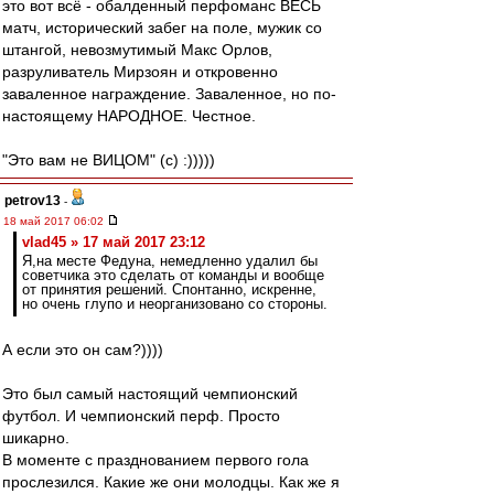
это вот всё - обалденный перфоманс ВЕСЬ
матч, исторический забег на поле, мужик со
штангой, невозмутимый Макс Орлов,
разруливатель Мирзоян и откровенно
заваленное награждение. Заваленное, но по-
настоящему НАРОДНОЕ. Честное.
"Это вам не ВИЦОМ" (с) :)))))
petrov13
-
18 май 2017 06:02
vlad45 » 17 май 2017 23:12
Я,на месте Федуна, немедленно удалил бы
советчика это сделать от команды и вообще
от принятия решений. Спонтанно, искренне,
но очень глупо и неорганизовано со стороны.
А если это он сам?))))
Это был самый настоящий чемпионский
футбол. И чемпионский перф. Просто
шикарно.
В моменте с празднованием первого гола
прослезился. Какие же они молодцы. Как же я