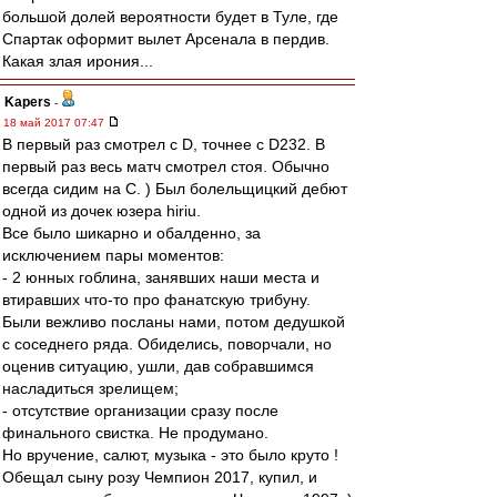
большой долей вероятности будет в Туле, где
Спартак оформит вылет Арсенала в пердив.
Какая злая ирония...
Kapers
-
18 май 2017 07:47
В первый раз смотрел с D, точнее с D232. В
первый раз весь матч смотрел стоя. Обычно
всегда сидим на С. ) Был болельщицкий дебют
одной из дочек юзера hiriu.
Все было шикарно и обалденно, за
исключением пары моментов:
- 2 юнных гоблина, занявших наши места и
втиравших что-то про фанатскую трибуну.
Были вежливо посланы нами, потом дедушкой
с соседнего ряда. Обиделись, поворчали, но
оценив ситуацию, ушли, дав собравшимся
насладиться зрелищем;
- отсутствие организации сразу после
финального свистка. Не продумано.
Но вручение, салют, музыка - это было круто !
Обещал сыну розу Чемпион 2017, купил, и