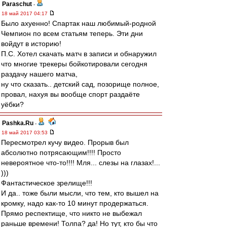
Paraschut
-
18 май 2017 04:17
Было aхуенно! Спартак наш любимый-родной
Чемпион по всем статьям теперь. Эти дни
войдут в историю!
П.С. Хотел скачать матч в записи и обнаружил
что многие трекеры бойкотировали сегодня
раздачу нашего матча,
ну что сказать.. детский сад, позорище полное,
провал, нахуя вы вообще спорт раздаёте
уёбки?
Pashka.Ru
-
18 май 2017 03:53
Пересмотрел кучу видео. Прорыв был
абсолютно потрясающим!!!! Просто
невероятное что-то!!!! Мля... слезы на глазах!...
)))
Фантастическое зрелище!!!
И да.. тоже были мысли, что тем, кто вышел на
кромку, надо как-то 10 минут продержаться.
Прямо респектище, что никто не выбежал
раньше времени! Толпа? да! Но тут, кто бы что