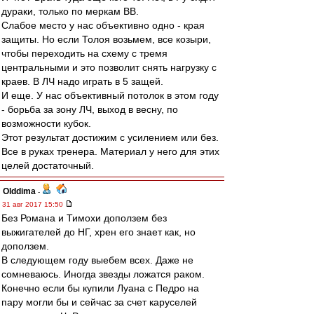
дураки, только по меркам ВВ.
Слабое место у нас объективно одно - края
защиты. Но если Толоя возьмем, все козыри,
чтобы переходить на схему с тремя
центральными и это позволит снять нагрузку с
краев. В ЛЧ надо играть в 5 защей.
И еще. У нас объективный потолок в этом году
- борьба за зону ЛЧ, выход в весну, по
возможности кубок.
Этот результат достижим с усилением или без.
Все в руках тренера. Материал у него для этих
целей достаточный.
Olddima
-
31 авг 2017 15:50
Без Романа и Тимохи доползем без
выжигателей до НГ, хрен его знает как, но
доползем.
В следующем году выебем всех. Даже не
сомневаюсь. Иногда звезды ложатся раком.
Конечно если бы купили Луана с Педро на
пару могли бы и сейчас за счет каруселей