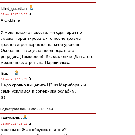
blind_guardian
-
31 авг 2017 16:03
# Olddima
У меня плохие новости. Ни один врач не
сможет гарантировать что после травмы
крестов игрок вернётся на свой уровень.
Особенно - в случае неоднократного
рецидива(Тимофеев). К сожалению. Для этого
можно посмотреть на Паршивлюка.
Барт_
-
31 авг 2017 16:03
Надо срочно выцепить ЦЗ из Марибора - и
сами усилимся и соперника ослабим.
(())
Редактировалось 31 авг 2017 16:03
Bordo0706
-
31 авг 2017 16:02
а зачем сейчас обсуждать итоги?