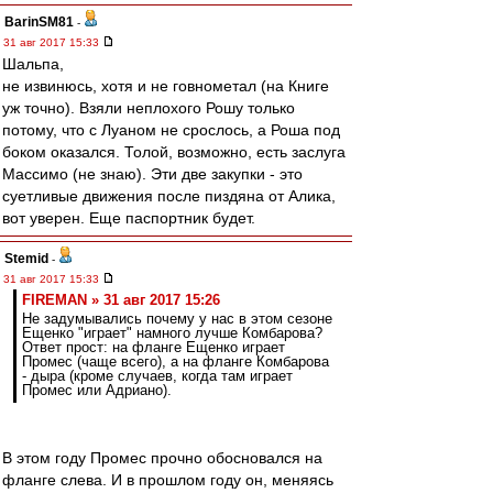
BarinSM81
-
31 авг 2017 15:33
Шальпа,
не извинюсь, хотя и не говнометал (на Книге
уж точно). Взяли неплохого Рошу только
потому, что с Луаном не срослось, а Роша под
боком оказался. Толой, возможно, есть заслуга
Массимо (не знаю). Эти две закупки - это
суетливые движения после пиздяна от Алика,
вот уверен. Еще паспортник будет.
Stemid
-
31 авг 2017 15:33
FIREMAN » 31 авг 2017 15:26
Не задумывались почему у нас в этом сезоне
Ещенко "играет" намного лучше Комбарова?
Ответ прост: на фланге Ещенко играет
Промес (чаще всего), а на фланге Комбарова
- дыра (кроме случаев, когда там играет
Промес или Адриано).
В этом году Промес прочно обосновался на
фланге слева. И в прошлом году он, меняясь