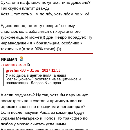
Сука, они на флажке покупают, типо дешевле?
Так скупой платит дважды!
Хотя... тут хоть х...м по лбу, хоть лбом по х..ю!
Единственно, не могу поверит` своему
счастьюь коль избавимся от хрустального
турконемца. И может(!) дон Педро порадует. Ну
неравнодушен я к бразильцам, особливо к
техничным(а там 90% таких)-)))
FIREMAN
-
31 авг 2017 15:26
greshnik80 » 31 авг 2017 11:53
У нас дыра в центре поля, а наши
"селекционеры" охотятся на защитников и
нападающих. Лавров был прав.
А если подумать? Ну так, хотя бы пару минут
посмотреть наш состав и прикинуть кол-во
игроков основы по позициям и легионерам?
Если после покупки Роша из команды будут
убраны Мельгарехо и Попов, то трансфер по
любому можно считать успешным.
Не задумывались почему у нас в этом сезоне