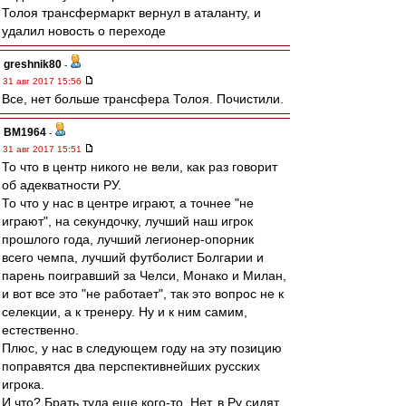
Толоя трансфермаркт вернул в аталанту, и
удалил новость о переходе
greshnik80
-
31 авг 2017 15:56
Все, нет больше трансфера Толоя. Почистили.
BM1964
-
31 авг 2017 15:51
То что в центр никого не вели, как раз говорит
об адекватности РУ.
То что у нас в центре играют, а точнее "не
играют", на секундочку, лучший наш игрок
прошлого года, лучший легионер-опорник
всего чемпа, лучший футболист Болгарии и
парень поигравший за Челси, Монако и Милан,
и вот все это "не работает", так это вопрос не к
селекции, а к тренеру. Ну и к ним самим,
естественно.
Плюс, у нас в следующем году на эту позицию
поправятся два перспективнейших русских
игрока.
И что? Брать туда еще кого-то. Нет, в Ру сидят