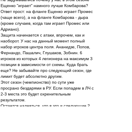
Ещенко "играет" намного лучше Комбарова?
Ответ прост: на фланге Ещенко играет Промес
(чаще всего), а на фланге Комбарова - дыра
(кроме случаев, когда там играет Промес или
Адриано).
Защита начинается с атаки, впрочем, как и
наоборот. У нас на данный момент полный
набор игроков центра поля. Ананидзе, Попов,
Фернандо, Пашалич, Глушаков, Зобнин. 6
игроков из которых 4 легионера на максимум 3
позиции в зависимости от схемы. Куда брать
еще? Не забывайте про следующий сезон, где
лимит будет абсолютно другим.
Этот сезон (чемпионство) по сути уже
просрано бездарями в РУ. Если попадем в ЛЧ с
2-3 места это будет охренительным
результатом.
Остается надеяться, что в это и следующие 2
трансферных окна из команды будут убраны
слабые или возрастные легионеры (Ананидзе,
Попов, Таски, Бок, Мельгарехо) и в место них
будут куплены игроки, с которыми можно будет