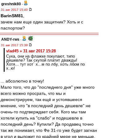
greshnik80
-
31 авг 2017 15:40
BarinSM81
,
зачем нам еще один защитник? Хоть и с
паспортом?
ANDY-rws
-
31 авг 2017 15:39
vlad45 » 31 авг 2017 15:28
Сука, они на флажке покупают, типо
дешевле? Так скупой платит дважды!
Хотя... тут хот` х...м по лбу, хоть лбом по
х..ю!
... абсолютно в точку!
Мало того, что до "последнего дня" уже много
всего можно просрать, что мы и
демонстрируем, так ещё и устоявшееся
мнение, что "в последний день дешевле" не
очень-то подтверждает себя. Кого мы там
хотели купить на "слабо" и подешевле в
последний день? Купили? Да продавец точно
так же понимает, что Фе 31-го уже будет загнан
в угол и выложит по крайней мере не меньше,