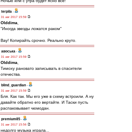
Ночью или с утра будет ясно всё!
terpila
-
31 авг 2017 15:59
Olddima
,
"Иногда звезды ложатся раком"
Вау! Копирайть срочно. Реально круто.
авоська
-
31 авг 2017 15:59
Olddima
,
Тимоху рановато записывать в спасители
отечества.
blind_guardian
-
31 авг 2017 15:59
Бля. Как так. Мы его уже в схему встроили. А ну
давайте обратно его вертайте. И Таски пусть
распаковывает чюмодан.
premium85
-
31 авг 2017 15:56
недолго музыка играла...