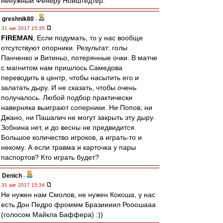
ненужный Фенеру Нойштедтер.
greshnik80
-
31 авг 2017 15:35
FIREMAN
, Если подумать, то у нас вообще
отсутствуют опорники. Результат: голы
Панченко и Витиньо, потерянные очки. В матче
с магнитом нам пришлось Самедова
переводить в центр, чтобы насытить его и
залатать дыру. И не сказать, чтобы очень
получалось. Любой подбор практически
наверняка выиграют соперники. Ни Попов, ни
Джано, ни Пашалич не могут закрыть эту дыру.
Зобнина нет, и до весны не предвидится.
Большое количество игроков, а играть-то и
некому. А если травма и карточка у пары
паспортов? Кто играть будет?
Denich
-
31 авг 2017 15:34
Не нужен нам Смолов, не нужен Кокоша, у нас
есть Дон Педро фроммм Бразиииил Рооошааа
(голосом Майкла Баффера) :))