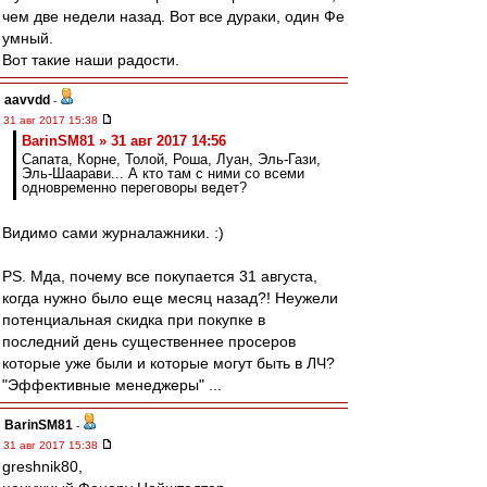
чем две недели назад. Вот все дураки, один Фе
умный.
Вот такие наши радости.
aavvdd
-
31 авг 2017 15:38
BarinSM81 » 31 авг 2017 14:56
Сапата, Корне, Толой, Роша, Луан, Эль-Гази,
Эль-Шаарави... А кто там с ними со всеми
одновременно переговоры ведет?
Видимо сами журналажники. :)
PS. Мда, почему все покупается 31 августа,
когда нужно было еще месяц назад?! Неужели
потенциальная скидка при покупке в
последний день существеннее просеров
которые уже были и которые могут быть в ЛЧ?
"Эффективные менеджеры" ...
BarinSM81
-
31 авг 2017 15:38
greshnik80,