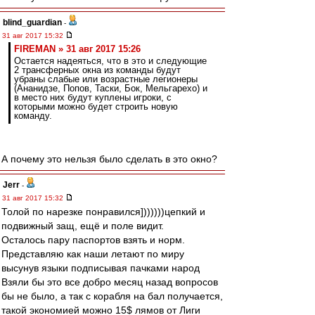
blind_guardian
-
31 авг 2017 15:32
FIREMAN » 31 авг 2017 15:26
Остается надеяться, что в это и следующие
2 трансферных окна из команды будут
убраны слабые или возрастные легионеры
(Ананидзе, Попов, Таски, Бок, Мельгарехо) и
в место них будут куплены игроки, с
которыми можно будет строить новую
команду.
А почему это нельзя было сделать в это окно?
Jerr
-
31 авг 2017 15:32
Толой по нарезке понравился]))))))цепкий и
подвижный защ, ещё и поле видит.
Осталось пару паспортов взять и норм.
Представляю как наши летают по миру
высунув языки подписывая пачками народ
Взяли бы это все добро месяц назад вопросов
бы не было, а так с корабля на бал получается,
такой экономией можно 15$ лямов от Лиги