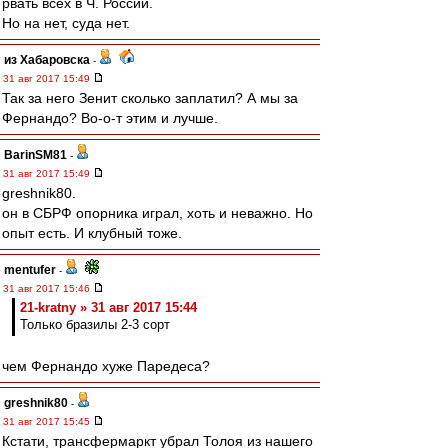
рвать всех в Ч. России.
Но на нет, суда нет.
из Хабаровска
-
31 авг 2017 15:49
Так за него Зенит сколько заплатил? А мы за
Фернандо? Во-о-т этим и лучше.
BarinSM81
-
31 авг 2017 15:49
greshnik80.
он в СБРФ опорника играл, хоть и неважно. Но
опыт есть. И клубный тоже.
mentufer
-
31 авг 2017 15:46
21-kratny » 31 авг 2017 15:44
Только бразилы 2-3 сорт
чем Фернандо хуже Паредеса?
greshnik80
-
31 авг 2017 15:45
Кстати, трансфермаркт убрал Толоя из нашего