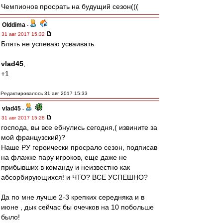
Чемпионов просрать на будущий сезон(((
Olddima
-
31 авг 2017 15:32
Блять не успеваю усваивать
vlad45
,
+1
Редактировалось 31 авг 2017 15:33
vlad45
-
31 авг 2017 15:28
господа, вы все ебнулись сегодня,( извините за
мой французский)?
Наше РУ героически просрало сезон, подписав
на флажке пару игроков, еще даже не
прибывших в команду и неизвестно как
абсорбирующихся! и ЧТО? ВСЕ УСПЕШНО?
Да по мне лучше 2-3 крепких середняка и в
июне , дык сейчас бы очечков на 10 побольше
было!