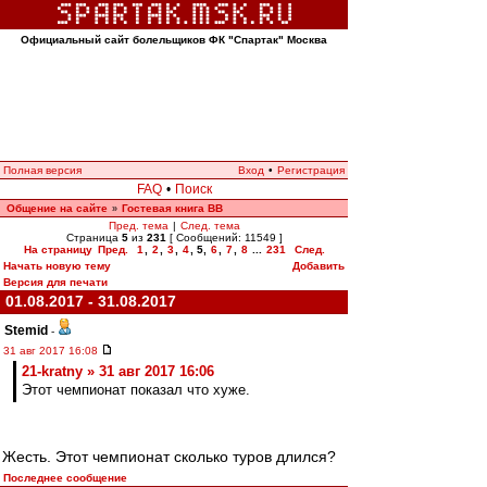
Официальный сайт болельщиков ФК "Спартак" Москва
Полная версия
Вход
•
Регистрация
FAQ
•
Поиск
Общение на сайте
Гостевая книга ВВ
»
Пред. тема
|
След. тема
Страница
5
из
231
[ Сообщений: 11549 ]
На страницу
Пред.
1
,
2
,
3
,
4
,
5
,
6
,
7
,
8
...
231
След.
Начать новую тему
Добавить
Версия для печати
01.08.2017 - 31.08.2017
Stemid
-
31 авг 2017 16:08
21-kratny » 31 авг 2017 16:06
Этот чемпионат показал что хуже.
Жесть. Этот чемпионат сколько туров длился?
Последнее сообщение