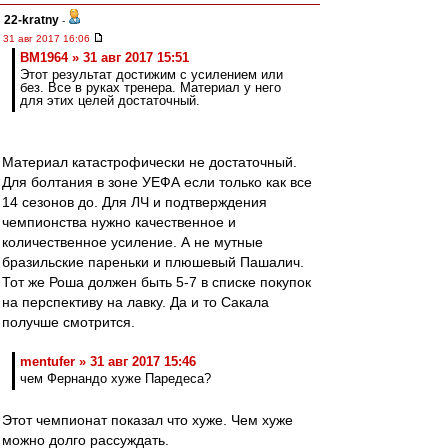
22-kratny
-
31 авг 2017 16:06
BM1964 » 31 авг 2017 15:51
Этот результат достижим с усилением или
без. Все в руках тренера. Материал у него
для этих целей достаточный.
Материал катастрофически не достаточный.
Для болтания в зоне УЕФА если только как все
14 сезонов до. Для ЛЧ и подтверждения
чемпионства нужно качественное и
количественное усиление. А не мутные
бразильские пареньки и плюшевый Пашалич.
Тот же Роша должен быть 5-7 в списке покупок
на перспективу на лавку. Да и то Сакала
получше смотрится.
mentufer » 31 авг 2017 15:46
чем Фернандо хуже Паредеса?
Этот чемпионат показал что хуже. Чем хуже
можно долго рассуждать.