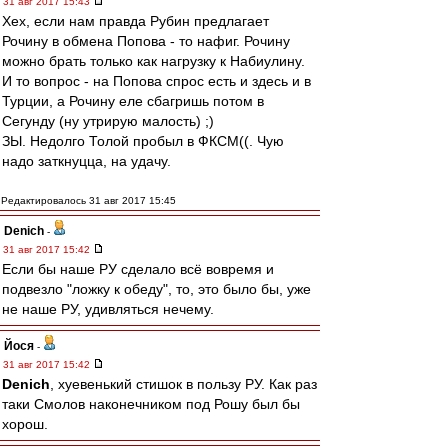
31 авг 2017 15:43
Хех, если нам правда Рубин предлагает
Рочину в обмена Попова - то нафиг. Рочину
можно брать только как нагрузку к Набиулину.
И то вопрос - на Попова спрос есть и здесь и в
Турции, а Рочину еле сбагришь потом в
Сегунду (ну утрирую малость) ;)
ЗЫ. Недолго Толой пробыл в ФКСМ((. Чую
надо заткнуцца, на удачу.
Редактировалось 31 авг 2017 15:45
Denich
-
31 авг 2017 15:42
Если бы наше РУ сделало всё вовремя и
подвезло "ложку к обеду", то, это было бы, уже
не наше РУ, удивляться нечему.
Йося
-
31 авг 2017 15:42
Denich
, хуевенький стишок в пользу РУ. Как раз
таки Смолов наконечником под Рошу был бы
хорош.