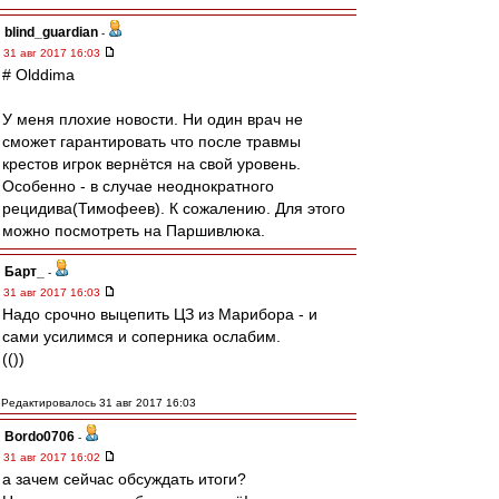
blind_guardian
-
31 авг 2017 16:03
# Olddima
У меня плохие новости. Ни один врач не
сможет гарантировать что после травмы
крестов игрок вернётся на свой уровень.
Особенно - в случае неоднократного
рецидива(Тимофеев). К сожалению. Для этого
можно посмотреть на Паршивлюка.
Барт_
-
31 авг 2017 16:03
Надо срочно выцепить ЦЗ из Марибора - и
сами усилимся и соперника ослабим.
(())
Редактировалось 31 авг 2017 16:03
Bordo0706
-
31 авг 2017 16:02
а зачем сейчас обсуждать итоги?