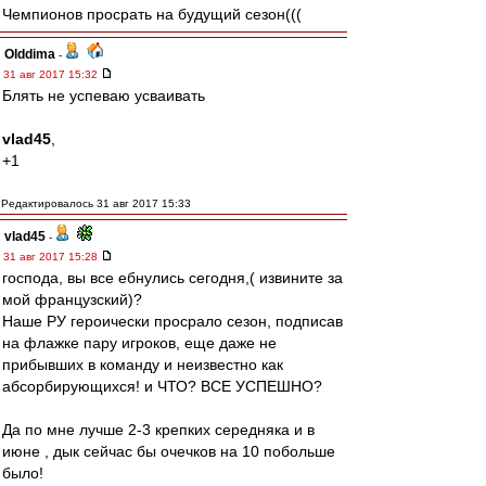
Чемпионов просрать на будущий сезон(((
Olddima
-
31 авг 2017 15:32
Блять не успеваю усваивать
vlad45
,
+1
Редактировалось 31 авг 2017 15:33
vlad45
-
31 авг 2017 15:28
господа, вы все ебнулись сегодня,( извините за
мой французский)?
Наше РУ героически просрало сезон, подписав
на флажке пару игроков, еще даже не
прибывших в команду и неизвестно как
абсорбирующихся! и ЧТО? ВСЕ УСПЕШНО?
Да по мне лучше 2-3 крепких середняка и в
июне , дык сейчас бы очечков на 10 побольше
было!