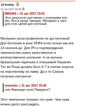
22-kratny
-
31 авг 2017 16:06
BM1964 » 31 авг 2017 15:51
Этот результат достижим с усилением или
без. Все в руках тренера. Материал у него
для этих целей достаточный.
Материал катастрофически не достаточный.
Для болтания в зоне УЕФА если только как все
14 сезонов до. Для ЛЧ и подтверждения
чемпионства нужно качественное и
количественное усиление. А не мутные
бразильские пареньки и плюшевый Пашалич.
Тот же Роша должен быть 5-7 в списке покупок
на перспективу на лавку. Да и то Сакала
получше смотрится.
mentufer » 31 авг 2017 15:46
чем Фернандо хуже Паредеса?
Этот чемпионат показал что хуже. Чем хуже
можно долго рассуждать.