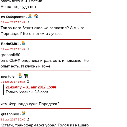
рвать всех в Ч. России.
Но на нет, суда нет.
из Хабаровска
-
31 авг 2017 15:49
Так за него Зенит сколько заплатил? А мы за
Фернандо? Во-о-т этим и лучше.
BarinSM81
-
31 авг 2017 15:49
greshnik80.
он в СБРФ опорника играл, хоть и неважно. Но
опыт есть. И клубный тоже.
mentufer
-
31 авг 2017 15:46
21-kratny » 31 авг 2017 15:44
Только бразилы 2-3 сорт
чем Фернандо хуже Паредеса?
greshnik80
-
31 авг 2017 15:45
Кстати, трансфермаркт убрал Толоя из нашего