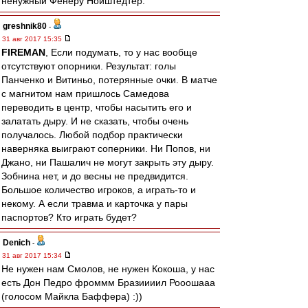
ненужный Фенеру Нойштедтер.
greshnik80
-
31 авг 2017 15:35
FIREMAN
, Если подумать, то у нас вообще
отсутствуют опорники. Результат: голы
Панченко и Витиньо, потерянные очки. В матче
с магнитом нам пришлось Самедова
переводить в центр, чтобы насытить его и
залатать дыру. И не сказать, чтобы очень
получалось. Любой подбор практически
наверняка выиграют соперники. Ни Попов, ни
Джано, ни Пашалич не могут закрыть эту дыру.
Зобнина нет, и до весны не предвидится.
Большое количество игроков, а играть-то и
некому. А если травма и карточка у пары
паспортов? Кто играть будет?
Denich
-
31 авг 2017 15:34
Не нужен нам Смолов, не нужен Кокоша, у нас
есть Дон Педро фроммм Бразиииил Рооошааа
(голосом Майкла Баффера) :))