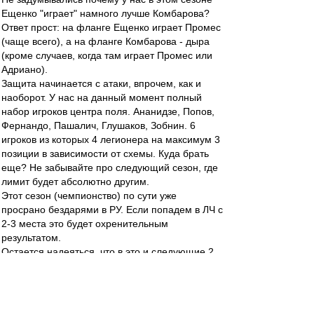
Ещенко "играет" намного лучше Комбарова?
Ответ прост: на фланге Ещенко играет Промес
(чаще всего), а на фланге Комбарова - дыра
(кроме случаев, когда там играет Промес или
Адриано).
Защита начинается с атаки, впрочем, как и
наоборот. У нас на данный момент полный
набор игроков центра поля. Ананидзе, Попов,
Фернандо, Пашалич, Глушаков, Зобнин. 6
игроков из которых 4 легионера на максимум 3
позиции в зависимости от схемы. Куда брать
еще? Не забывайте про следующий сезон, где
лимит будет абсолютно другим.
Этот сезон (чемпионство) по сути уже
просрано бездарями в РУ. Если попадем в ЛЧ с
2-3 места это будет охренительным
результатом.
Остается надеяться, что в это и следующие 2
трансферных окна из команды будут убраны
слабые или возрастные легионеры (Ананидзе,
Попов, Таски, Бок, Мельгарехо) и в место них
будут куплены игроки, с которыми можно будет