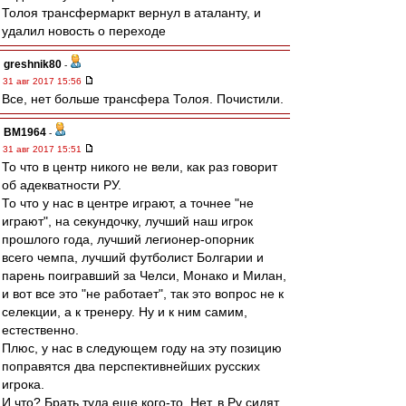
Толоя трансфермаркт вернул в аталанту, и
удалил новость о переходе
greshnik80
-
31 авг 2017 15:56
Все, нет больше трансфера Толоя. Почистили.
BM1964
-
31 авг 2017 15:51
То что в центр никого не вели, как раз говорит
об адекватности РУ.
То что у нас в центре играют, а точнее "не
играют", на секундочку, лучший наш игрок
прошлого года, лучший легионер-опорник
всего чемпа, лучший футболист Болгарии и
парень поигравший за Челси, Монако и Милан,
и вот все это "не работает", так это вопрос не к
селекции, а к тренеру. Ну и к ним самим,
естественно.
Плюс, у нас в следующем году на эту позицию
поправятся два перспективнейших русских
игрока.
И что? Брать туда еще кого-то. Нет, в Ру сидят