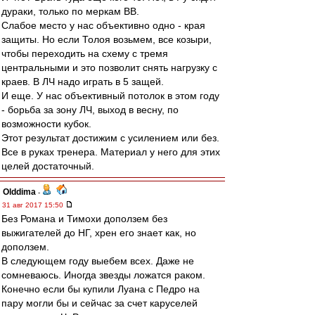
дураки, только по меркам ВВ.
Слабое место у нас объективно одно - края
защиты. Но если Толоя возьмем, все козыри,
чтобы переходить на схему с тремя
центральными и это позволит снять нагрузку с
краев. В ЛЧ надо играть в 5 защей.
И еще. У нас объективный потолок в этом году
- борьба за зону ЛЧ, выход в весну, по
возможности кубок.
Этот результат достижим с усилением или без.
Все в руках тренера. Материал у него для этих
целей достаточный.
Olddima
-
31 авг 2017 15:50
Без Романа и Тимохи доползем без
выжигателей до НГ, хрен его знает как, но
доползем.
В следующем году выебем всех. Даже не
сомневаюсь. Иногда звезды ложатся раком.
Конечно если бы купили Луана с Педро на
пару могли бы и сейчас за счет каруселей