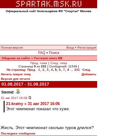
Официальный сайт болельщиков ФК "Спартак" Москва
Полная версия
Вход
•
Регистрация
FAQ
•
Поиск
Общение на сайте
Гостевая книга ВВ
»
Пред. тема
|
След. тема
Страница
5
из
231
[ Сообщений: 11549 ]
На страницу
Пред.
1
,
2
,
3
,
4
,
5
,
6
,
7
,
8
...
231
След.
Начать новую тему
Добавить
Версия для печати
01.08.2017 - 31.08.2017
Stemid
-
31 авг 2017 16:08
21-kratny » 31 авг 2017 16:06
Этот чемпионат показал что хуже.
Жесть. Этот чемпионат сколько туров длился?
Последнее сообщение