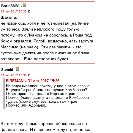
BarinSM81
-
31 авг 2017 15:33
Шальпа,
не извинюсь, хотя и не говнометал (на Книге
уж точно). Взяли неплохого Рошу только
потому, что с Луаном не срослось, а Роша под
боком оказался. Толой, возможно, есть заслуга
Массимо (не знаю). Эти две закупки - это
суетливые движения после пиздяна от Алика,
вот уверен. Еще паспортник будет.
Stemid
-
31 авг 2017 15:33
FIREMAN » 31 авг 2017 15:26
Не задумывались почему у нас в этом сезоне
Ещенко "играет" намного лучше Комбарова?
Ответ прост: на фланге Ещенко играет
Промес (чаще всего), а на фланге Комбарова
- дыра (кроме случаев, когда там играет
Промес или Адриано).
В этом году Промес прочно обосновался на
фланге слева. И в прошлом году он, меняясь