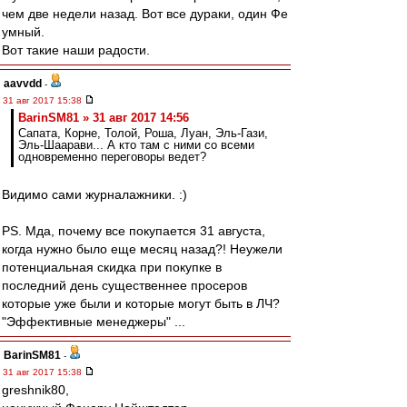
чем две недели назад. Вот все дураки, один Фе
умный.
Вот такие наши радости.
aavvdd
-
31 авг 2017 15:38
BarinSM81 » 31 авг 2017 14:56
Сапата, Корне, Толой, Роша, Луан, Эль-Гази,
Эль-Шаарави... А кто там с ними со всеми
одновременно переговоры ведет?
Видимо сами журналажники. :)
PS. Мда, почему все покупается 31 августа,
когда нужно было еще месяц назад?! Неужели
потенциальная скидка при покупке в
последний день существеннее просеров
которые уже были и которые могут быть в ЛЧ?
"Эффективные менеджеры" ...
BarinSM81
-
31 авг 2017 15:38
greshnik80,