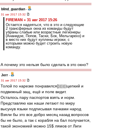
blind_guardian
-
31 авг 2017 15:32
FIREMAN » 31 авг 2017 15:26
Остается надеяться, что в это и следующие
2 трансферных окна из команды будут
убраны слабые или возрастные легионеры
(Ананидзе, Попов, Таски, Бок, Мельгарехо) и
в место них будут куплены игроки, с
которыми можно будет строить новую
команду.
А почему это нельзя было сделать в это окно?
Jerr
-
31 авг 2017 15:32
Толой по нарезке понравился]))))))цепкий и
подвижный защ, ещё и поле видит.
Осталось пару паспортов взять и норм.
Представляю как наши летают по миру
высунув языки подписывая пачками народ
Взяли бы это все добро месяц назад вопросов
бы не было, а так с корабля на бал получается,
такой экономией можно 15$ лямов от Лиги