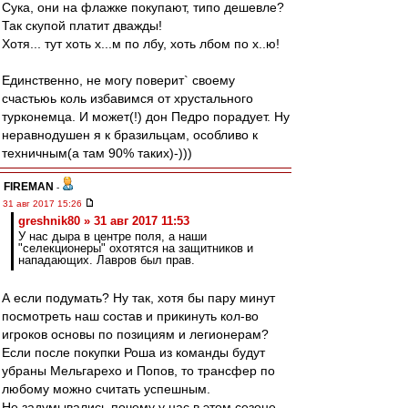
Сука, они на флажке покупают, типо дешевле?
Так скупой платит дважды!
Хотя... тут хоть х...м по лбу, хоть лбом по х..ю!
Единственно, не могу поверит` своему
счастьюь коль избавимся от хрустального
турконемца. И может(!) дон Педро порадует. Ну
неравнодушен я к бразильцам, особливо к
техничным(а там 90% таких)-)))
FIREMAN
-
31 авг 2017 15:26
greshnik80 » 31 авг 2017 11:53
У нас дыра в центре поля, а наши
"селекционеры" охотятся на защитников и
нападающих. Лавров был прав.
А если подумать? Ну так, хотя бы пару минут
посмотреть наш состав и прикинуть кол-во
игроков основы по позициям и легионерам?
Если после покупки Роша из команды будут
убраны Мельгарехо и Попов, то трансфер по
любому можно считать успешным.
Не задумывались почему у нас в этом сезоне