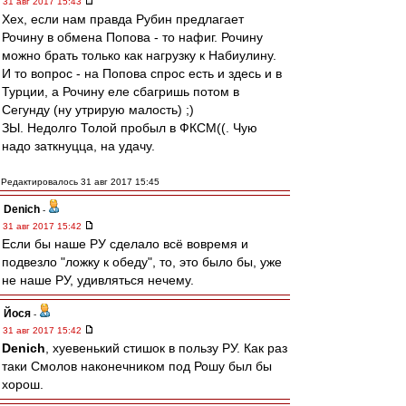
31 авг 2017 15:43
Хех, если нам правда Рубин предлагает
Рочину в обмена Попова - то нафиг. Рочину
можно брать только как нагрузку к Набиулину.
И то вопрос - на Попова спрос есть и здесь и в
Турции, а Рочину еле сбагришь потом в
Сегунду (ну утрирую малость) ;)
ЗЫ. Недолго Толой пробыл в ФКСМ((. Чую
надо заткнуцца, на удачу.
Редактировалось 31 авг 2017 15:45
Denich
-
31 авг 2017 15:42
Если бы наше РУ сделало всё вовремя и
подвезло "ложку к обеду", то, это было бы, уже
не наше РУ, удивляться нечему.
Йося
-
31 авг 2017 15:42
Denich
, хуевенький стишок в пользу РУ. Как раз
таки Смолов наконечником под Рошу был бы
хорош.