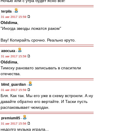
Ночью или с утра будет ясно всё!
terpila
-
31 авг 2017 15:59
Olddima
,
"Иногда звезды ложатся раком"
Вау! Копирайть срочно. Реально круто.
авоська
-
31 авг 2017 15:59
Olddima
,
Тимоху рановато записывать в спасители
отечества.
blind_guardian
-
31 авг 2017 15:59
Бля. Как так. Мы его уже в схему встроили. А ну
давайте обратно его вертайте. И Таски пусть
распаковывает чюмодан.
premium85
-
31 авг 2017 15:56
недолго музыка играла...