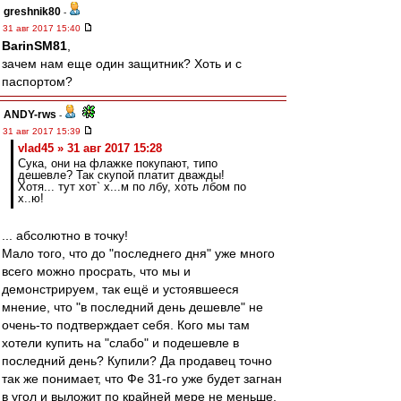
greshnik80
-
31 авг 2017 15:40
BarinSM81
,
зачем нам еще один защитник? Хоть и с
паспортом?
ANDY-rws
-
31 авг 2017 15:39
vlad45 » 31 авг 2017 15:28
Сука, они на флажке покупают, типо
дешевле? Так скупой платит дважды!
Хотя... тут хот` х...м по лбу, хоть лбом по
х..ю!
... абсолютно в точку!
Мало того, что до "последнего дня" уже много
всего можно просрать, что мы и
демонстрируем, так ещё и устоявшееся
мнение, что "в последний день дешевле" не
очень-то подтверждает себя. Кого мы там
хотели купить на "слабо" и подешевле в
последний день? Купили? Да продавец точно
так же понимает, что Фе 31-го уже будет загнан
в угол и выложит по крайней мере не меньше,