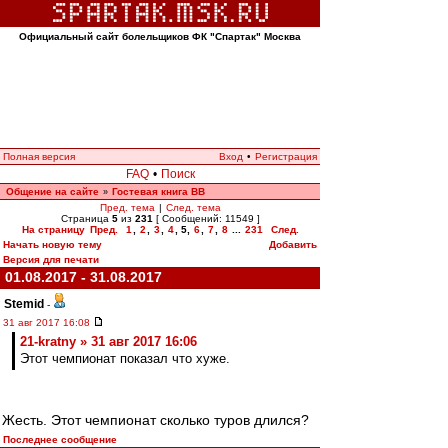
Официальный сайт болельщиков ФК "Спартак" Москва
Полная версия
Вход
•
Регистрация
FAQ
•
Поиск
Общение на сайте
Гостевая книга ВВ
»
Пред. тема
|
След. тема
Страница
5
из
231
[ Сообщений: 11549 ]
На страницу
Пред.
1
,
2
,
3
,
4
,
5
,
6
,
7
,
8
...
231
След.
Начать новую тему
Добавить
Версия для печати
01.08.2017 - 31.08.2017
Stemid
-
31 авг 2017 16:08
21-kratny » 31 авг 2017 16:06
Этот чемпионат показал что хуже.
Жесть. Этот чемпионат сколько туров длился?
Последнее сообщение