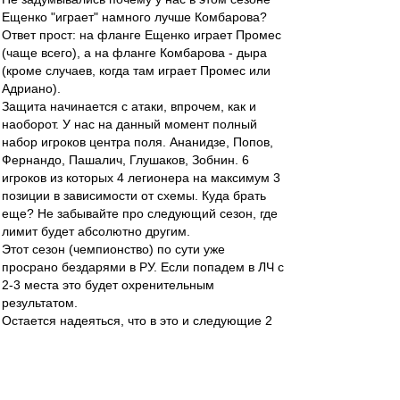
Ещенко "играет" намного лучше Комбарова?
Ответ прост: на фланге Ещенко играет Промес
(чаще всего), а на фланге Комбарова - дыра
(кроме случаев, когда там играет Промес или
Адриано).
Защита начинается с атаки, впрочем, как и
наоборот. У нас на данный момент полный
набор игроков центра поля. Ананидзе, Попов,
Фернандо, Пашалич, Глушаков, Зобнин. 6
игроков из которых 4 легионера на максимум 3
позиции в зависимости от схемы. Куда брать
еще? Не забывайте про следующий сезон, где
лимит будет абсолютно другим.
Этот сезон (чемпионство) по сути уже
просрано бездарями в РУ. Если попадем в ЛЧ с
2-3 места это будет охренительным
результатом.
Остается надеяться, что в это и следующие 2
трансферных окна из команды будут убраны
слабые или возрастные легионеры (Ананидзе,
Попов, Таски, Бок, Мельгарехо) и в место них
будут куплены игроки, с которыми можно будет