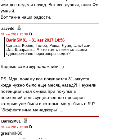
чем две недели назад. Вот все дураки, один Фе
умный.
Вот такие наши радости.
aavvdd
-
31 авг 2017 15:38
BarinSM81 » 31 авг 2017 14:56
Сапата, Корне, Толой, Роша, Луан, Эль-Гази,
Эль-Шаарави... А кто там с ними со всеми
одновременно переговоры ведет?
Видимо сами журналажники. :)
PS. Мда, почему все покупается 31 августа,
когда нужно было еще месяц назад?! Неужели
потенциальная скидка при покупке в
последний день существеннее просеров
которые уже были и которые могут быть в ЛЧ?
"Эффективные менеджеры" ...
BarinSM81
-
31 авг 2017 15:38
greshnik80,