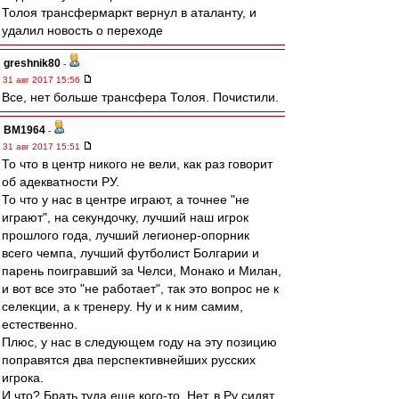
Толоя трансфермаркт вернул в аталанту, и
удалил новость о переходе
greshnik80
-
31 авг 2017 15:56
Все, нет больше трансфера Толоя. Почистили.
BM1964
-
31 авг 2017 15:51
То что в центр никого не вели, как раз говорит
об адекватности РУ.
То что у нас в центре играют, а точнее "не
играют", на секундочку, лучший наш игрок
прошлого года, лучший легионер-опорник
всего чемпа, лучший футболист Болгарии и
парень поигравший за Челси, Монако и Милан,
и вот все это "не работает", так это вопрос не к
селекции, а к тренеру. Ну и к ним самим,
естественно.
Плюс, у нас в следующем году на эту позицию
поправятся два перспективнейших русских
игрока.
И что? Брать туда еще кого-то. Нет, в Ру сидят