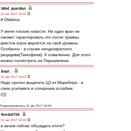
blind_guardian
-
31 авг 2017 16:03
# Olddima
У меня плохие новости. Ни один врач не
сможет гарантировать что после травмы
крестов игрок вернётся на свой уровень.
Особенно - в случае неоднократного
рецидива(Тимофеев). К сожалению. Для этого
можно посмотреть на Паршивлюка.
Барт_
-
31 авг 2017 16:03
Надо срочно выцепить ЦЗ из Марибора - и
сами усилимся и соперника ослабим.
(())
Редактировалось 31 авг 2017 16:03
Bordo0706
-
31 авг 2017 16:02
а зачем сейчас обсуждать итоги?