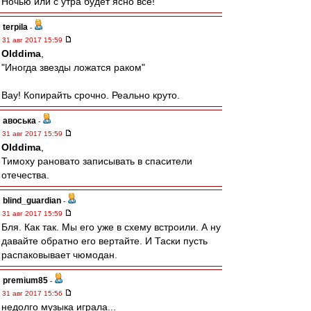
Ночью или с утра будет ясно всё!
terpila
-
31 авг 2017 15:59
Olddima
,
"Иногда звезды ложатся раком"
Вау! Копирайть срочно. Реально круто.
авоська
-
31 авг 2017 15:59
Olddima
,
Тимоху рановато записывать в спасители
отечества.
blind_guardian
-
31 авг 2017 15:59
Бля. Как так. Мы его уже в схему встроили. А ну
давайте обратно его вертайте. И Таски пусть
распаковывает чюмодан.
premium85
-
31 авг 2017 15:56
недолго музыка играла...