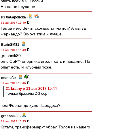
рвать всех в Ч. России.
Но на нет, суда нет.
из Хабаровска
-
31 авг 2017 15:49
Так за него Зенит сколько заплатил? А мы за
Фернандо? Во-о-т этим и лучше.
BarinSM81
-
31 авг 2017 15:49
greshnik80.
он в СБРФ опорника играл, хоть и неважно. Но
опыт есть. И клубный тоже.
mentufer
-
31 авг 2017 15:46
21-kratny » 31 авг 2017 15:44
Только бразилы 2-3 сорт
чем Фернандо хуже Паредеса?
greshnik80
-
31 авг 2017 15:45
Кстати, трансфермаркт убрал Толоя из нашего