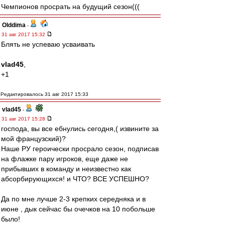
Чемпионов просрать на будущий сезон(((
Olddima
-
31 авг 2017 15:32
Блять не успеваю усваивать
vlad45
,
+1
Редактировалось 31 авг 2017 15:33
vlad45
-
31 авг 2017 15:28
господа, вы все ебнулись сегодня,( извините за
мой французский)?
Наше РУ героически просрало сезон, подписав
на флажке пару игроков, еще даже не
прибывших в команду и неизвестно как
абсорбирующихся! и ЧТО? ВСЕ УСПЕШНО?
Да по мне лучше 2-3 крепких середняка и в
июне , дык сейчас бы очечков на 10 побольше
было!