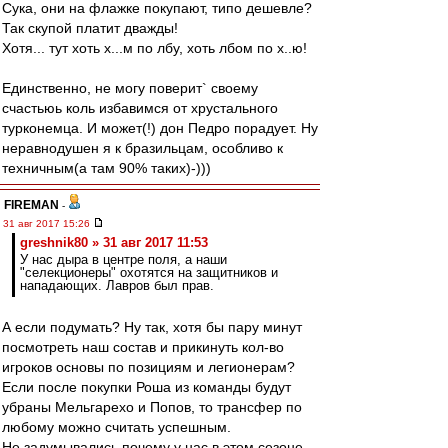
Сука, они на флажке покупают, типо дешевле?
Так скупой платит дважды!
Хотя... тут хоть х...м по лбу, хоть лбом по х..ю!
Единственно, не могу поверит` своему
счастьюь коль избавимся от хрустального
турконемца. И может(!) дон Педро порадует. Ну
неравнодушен я к бразильцам, особливо к
техничным(а там 90% таких)-)))
FIREMAN
-
31 авг 2017 15:26
greshnik80 » 31 авг 2017 11:53
У нас дыра в центре поля, а наши
"селекционеры" охотятся на защитников и
нападающих. Лавров был прав.
А если подумать? Ну так, хотя бы пару минут
посмотреть наш состав и прикинуть кол-во
игроков основы по позициям и легионерам?
Если после покупки Роша из команды будут
убраны Мельгарехо и Попов, то трансфер по
любому можно считать успешным.
Не задумывались почему у нас в этом сезоне