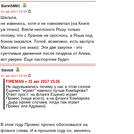
BarinSM81
-
31 авг 2017 15:33
Шальпа,
не извинюсь, хотя и не говнометал (на Книге
уж точно). Взяли неплохого Рошу только
потому, что с Луаном не срослось, а Роша под
боком оказался. Толой, возможно, есть заслуга
Массимо (не знаю). Эти две закупки - это
суетливые движения после пиздяна от Алика,
вот уверен. Еще паспортник будет.
Stemid
-
31 авг 2017 15:33
FIREMAN » 31 авг 2017 15:26
Не задумывались почему у нас в этом сезоне
Ещенко "играет" намного лучше Комбарова?
Ответ прост: на фланге Ещенко играет
Промес (чаще всего), а на фланге Комбарова
- дыра (кроме случаев, когда там играет
Промес или Адриано).
В этом году Промес прочно обосновался на
фланге слева. И в прошлом году он, меняясь