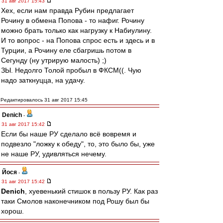
31 авг 2017 15:43
Хех, если нам правда Рубин предлагает
Рочину в обмена Попова - то нафиг. Рочину
можно брать только как нагрузку к Набиулину.
И то вопрос - на Попова спрос есть и здесь и в
Турции, а Рочину еле сбагришь потом в
Сегунду (ну утрирую малость) ;)
ЗЫ. Недолго Толой пробыл в ФКСМ((. Чую
надо заткнуцца, на удачу.
Редактировалось 31 авг 2017 15:45
Denich
-
31 авг 2017 15:42
Если бы наше РУ сделало всё вовремя и
подвезло "ложку к обеду", то, это было бы, уже
не наше РУ, удивляться нечему.
Йося
-
31 авг 2017 15:42
Denich
, хуевенький стишок в пользу РУ. Как раз
таки Смолов наконечником под Рошу был бы
хорош.