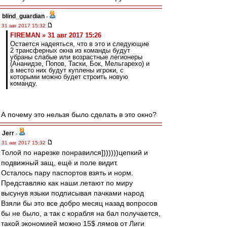
blind_guardian
-
31 авг 2017 15:32
FIREMAN » 31 авг 2017 15:26
Остается надеяться, что в это и следующие
2 трансферных окна из команды будут
убраны слабые или возрастные легионеры
(Ананидзе, Попов, Таски, Бок, Мельгарехо) и
в место них будут куплены игроки, с
которыми можно будет строить новую
команду.
А почему это нельзя было сделать в это окно?
Jerr
-
31 авг 2017 15:32
Толой по нарезке понравился]))))))цепкий и
подвижный защ, ещё и поле видит.
Осталось пару паспортов взять и норм.
Представляю как наши летают по миру
высунув языки подписывая пачками народ
Взяли бы это все добро месяц назад вопросов
бы не было, а так с корабля на бал получается,
такой экономией можно 15$ лямов от Лиги