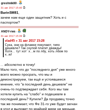
greshnik80
-
31 авг 2017 15:40
BarinSM81
,
зачем нам еще один защитник? Хоть и с
паспортом?
ANDY-rws
-
31 авг 2017 15:39
vlad45 » 31 авг 2017 15:28
Сука, они на флажке покупают, типо
дешевле? Так скупой платит дважды!
Хотя... тут хот` х...м по лбу, хоть лбом по
х..ю!
... абсолютно в точку!
Мало того, что до "последнего дня" уже много
всего можно просрать, что мы и
демонстрируем, так ещё и устоявшееся
мнение, что "в последний день дешевле" не
очень-то подтверждает себя. Кого мы там
хотели купить на "слабо" и подешевле в
последний день? Купили? Да продавец точно
так же понимает, что Фе 31-го уже будет загнан
в угол и выложит по крайней мере не меньше,