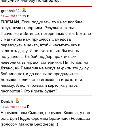
ненужный Фенеру Нойштедтер.
greshnik80
-
31 авг 2017 15:35
FIREMAN
, Если подумать, то у нас вообще
отсутствуют опорники. Результат: голы
Панченко и Витиньо, потерянные очки. В матче
с магнитом нам пришлось Самедова
переводить в центр, чтобы насытить его и
залатать дыру. И не сказать, чтобы очень
получалось. Любой подбор практически
наверняка выиграют соперники. Ни Попов, ни
Джано, ни Пашалич не могут закрыть эту дыру.
Зобнина нет, и до весны не предвидится.
Большое количество игроков, а играть-то и
некому. А если травма и карточка у пары
паспортов? Кто играть будет?
Denich
-
31 авг 2017 15:34
Не нужен нам Смолов, не нужен Кокоша, у нас
есть Дон Педро фроммм Бразиииил Рооошааа
(голосом Майкла Баффера) :))