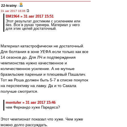
22-kratny
-
31 авг 2017 16:06
BM1964 » 31 авг 2017 15:51
Этот результат достижим с усилением или
без. Все в руках тренера. Материал у него
для этих целей достаточный.
Материал катастрофически не достаточный.
Для болтания в зоне УЕФА если только как все
14 сезонов до. Для ЛЧ и подтверждения
чемпионства нужно качественное и
количественное усиление. А не мутные
бразильские пареньки и плюшевый Пашалич.
Тот же Роша должен быть 5-7 в списке покупок
на перспективу на лавку. Да и то Сакала
получше смотрится.
mentufer » 31 авг 2017 15:46
чем Фернандо хуже Паредеса?
Этот чемпионат показал что хуже. Чем хуже
можно долго рассуждать.