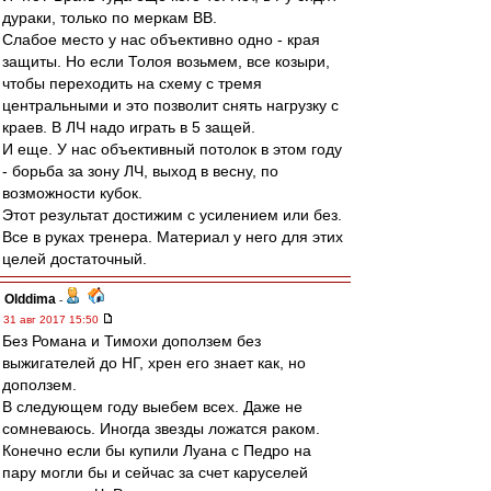
дураки, только по меркам ВВ.
Слабое место у нас объективно одно - края
защиты. Но если Толоя возьмем, все козыри,
чтобы переходить на схему с тремя
центральными и это позволит снять нагрузку с
краев. В ЛЧ надо играть в 5 защей.
И еще. У нас объективный потолок в этом году
- борьба за зону ЛЧ, выход в весну, по
возможности кубок.
Этот результат достижим с усилением или без.
Все в руках тренера. Материал у него для этих
целей достаточный.
Olddima
-
31 авг 2017 15:50
Без Романа и Тимохи доползем без
выжигателей до НГ, хрен его знает как, но
доползем.
В следующем году выебем всех. Даже не
сомневаюсь. Иногда звезды ложатся раком.
Конечно если бы купили Луана с Педро на
пару могли бы и сейчас за счет каруселей