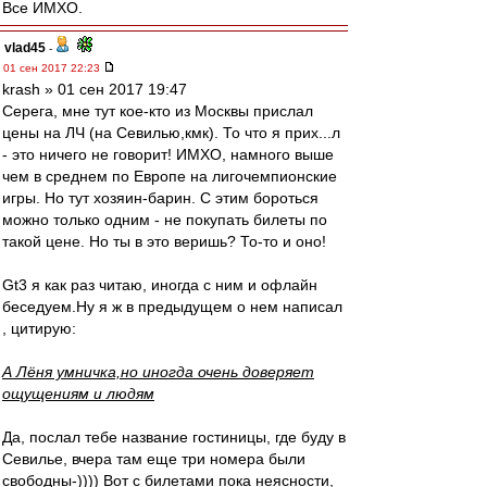
Все ИМХО.
vlad45
-
01 сен 2017 22:23
krash » 01 сен 2017 19:47
Серега, мне тут кое-кто из Москвы прислал
цены на ЛЧ (на Севилью,кмк). То что я прих...л
- это ничего не говорит! ИМХО, намного выше
чем в среднем по Европе на лигочемпионские
игры. Но тут хозяин-барин. С этим бороться
можно только одним - не покупать билеты по
такой цене. Но ты в это веришь? То-то и оно!
Gt3 я как раз читаю, иногда с ним и офлайн
беседуем.Ну я ж в предыдущем о нем написал
, цитирую:
А Лёня умничка,но иногда очень доверяет
ощущениям и людям
Да, послал тебе название гостиницы, где буду в
Севилье, вчера там еще три номера были
свободны-)))) Вот с билетами пока неясности,