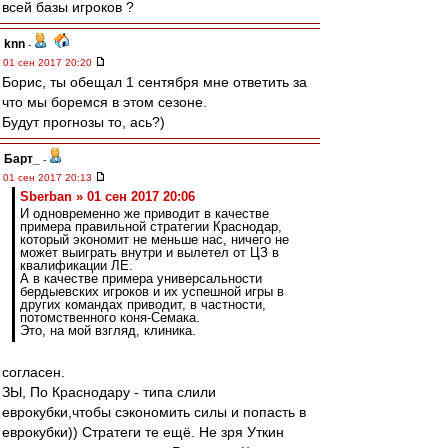
всей базы игроков ?
knn
-
01 сен 2017 20:20
Борис, ты обещал 1 сентября мне ответить за
что мы боремся в этом сезоне.
Будут прогнозы то, ась?)
Барт_
-
01 сен 2017 20:13
Sberban » 01 сен 2017 20:06
И одновременно же приводит в качестве
примера правильной стратегии Краснодар,
который экономит не меньше нас, ничего не
может выиграть внутри и вылетел от ЦЗ в
квалификации ЛЕ.
А в качестве примера универсальности
бердыевских игроков и их успешной игры в
других командах приводит, в частности,
потомственного коня-Семака.
Это, на мой взгляд, клиника.
согласен.
ЗЫ, По Краснодару - типа слили
еврокубки,чтобы сэкономить силы и попасть в
еврокубки)) Стратеги те ещё. Не зря Уткин