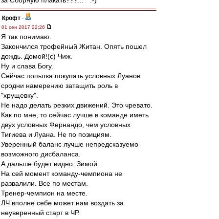
за Сборную плакать???... " :-)
Крофт
-
01 сен 2017 22:26
Я так понимаю.
Закончился трофейный Житан. Опять пошел
дождь. Домой!(с) Чиж.
Ну и слава Богу.
Сейчас попытка покупать условных Луанов
сродни намерению затащить роль в
"хрущевку".
Не надо делать резких движений. Это чревато.
Как по мне, то сейчас лучше в команде иметь
двух условных Фернандо, чем условных
Тигиева и Луана. Не по позициям.
Уверенный баланс лучше непредсказуемо
возможного дисбаланса.
А дальше будет видно. Зимой.
На сей момент команду-чемпиона не
развалили. Все по местам.
Тренер-чемпион на месте.
ЛЧ вполне себе может нам воздать за
неуверенный старт в ЧР.