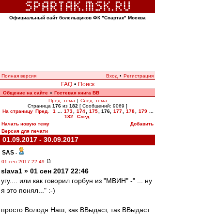
Официальный сайт болельщиков ФК "Спартак" Москва
Полная версия
Вход
•
Регистрация
FAQ
•
Поиск
Общение на сайте
Гостевая книга ВВ
»
Пред. тема
|
След. тема
Страница
176
из
182
[ Сообщений: 9069 ]
На страницу
Пред.
1
...
173
,
174
,
175
,
176
,
177
,
178
,
179
...
182
След.
Начать новую тему
Добавить
Версия для печати
01.09.2017 - 30.09.2017
SAS
-
01 сен 2017 22:49
slava1 » 01 сен 2017 22:46
угу.... или как говорил горбун из "МВИН" -" ... ну
я это понял..." :-)
просто Володя Наш, как ВВыдаст, так ВВыдаст