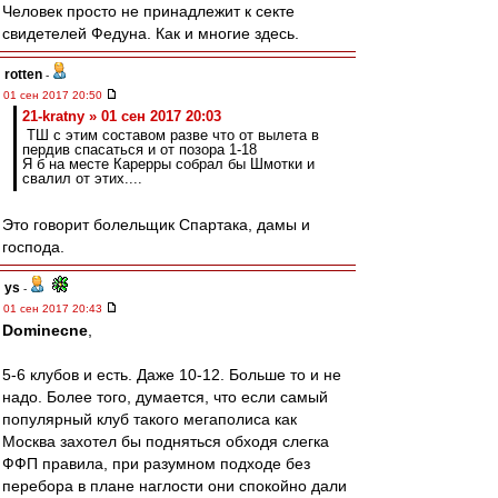
Человек просто не принадлежит к секте
свидетелей Федуна. Как и многие здесь.
rotten
-
01 сен 2017 20:50
21-kratny » 01 сен 2017 20:03
ТШ с этим составом разве что от вылета в
пердив спасаться и от позора 1-18
Я б на месте Карерры собрал бы Шмотки и
свалил от этих....
Это говорит болельщик Спартака, дамы и
господа.
ys
-
01 сен 2017 20:43
Dominecne
,
5-6 клубов и есть. Даже 10-12. Больше то и не
надо. Более того, думается, что если самый
популярный клуб такого мегаполиса как
Москва захотел бы подняться обходя слегка
ФФП правила, при разумном подходе без
перебора в плане наглости они спокойно дали