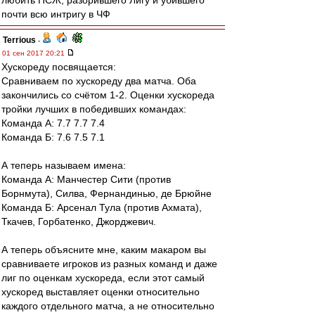
любить ПСЖ, разорившего Лигу и убившего
почти всю интригу в ЧФ
Terrious
-
01 сен 2017 20:21
Хускореду посвящается:
Сравниваем по хускореду два матча. Оба
закончились со счётом 1-2. Оценки хускореда
тройки лучших в победивших командах:
Команда А: 7.7 7.7 7.4
Команда Б: 7.6 7.5 7.1
А теперь называем имена:
Команда А: Манчестер Сити (против
Борнмута), Силва, Фернандинью, де Брюйне
Команда Б: Арсенал Тула (против Ахмата),
Ткачев, Горбатенко, Джорджевич.
А теперь объясните мне, каким макаром вы
сравниваете игроков из разных команд и даже
лиг по оценкам хускореда, если этот самый
хускоред выставляет оценки относительно
каждого отдельного матча, а не относительно