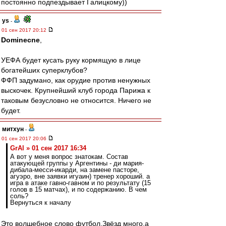
постоянно подпездывает Галицкому))
ys
-
01 сен 2017 20:12
Dominecne
,
УЕФА будет кусать руку кормящую в лице
богатейших суперклубов?
ФФП задумано, как орудие против ненужных
выскочек. Крупнейший клуб города Парижа к
таковым безусловно не относится. Ничего не
будет.
митхун
-
01 сен 2017 20:06
GrAl » 01 сен 2017 16:34
А вот у меня вопрос знатокам. Состав
атакующей группы у Аргентины - ди мария-
дибала-месси-икарди, на замене пасторе,
агуэро, вне заявки игуаин) тренер хороший. а
игра в атаке гавно-гавном и по результату (15
голов в 15 матчах), и по содержанию. В чем
соль?
Вернуться к началу
Это волшебное слово футбол.Звёзд много,а