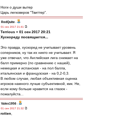
Ноги о души вытер
Царь легковеров "Твиттер".
RedQuite
-
01 сен 2017 21:41
Terrious » 01 сен 2017 20:21
Хускореду посвящается...
Это правда, хускоред не учитывает уровень
соперников, ну так их никто не учитывает. Я
уже отвечал, что Английская лига снижает на
балл примерно (по сравнению с нашей),
немецкая и испанская - на пол балла,
итальянская и французская - на 0,2-0,3.
В любом случае, любая объективная оценка
игроков намного лучше субъективной, кмк. Не,
если кому больше нравится на глазок -
пожалуйста...
Valex1956
-
01 сен 2017 21:32
rotten
,