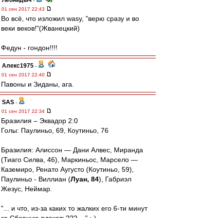
Леонидыч
-
01 сен 2017 22:43
Во всё, что изложил wasy, "верю сразу и во
веки веков!"(Жванецкий)
Федун - гондон!!!!
Алекс1975
-
01 сен 2017 22:40
Павоны и Зиданы, ага.
SAS
-
01 сен 2017 22:34
Бразилия – Эквадор 2:0
Голы: Паулиньо, 69, Коутиньо, 76
Бразилия: Алиссон — Дани Алвес, Миранда
(Тиаго Силва, 46), Маркиньос, Марсело —
Каземиро, Ренато Аугусто (Коутиньо, 59),
Паулиньо - Виллиан (
Луан, 84
), Габриэл
Жезус, Неймар.
"... и что, из-за каких то жалких его 6-ти минут