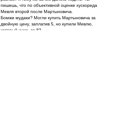
пишешь, что по объективной оценке хускореда
Мевля второй после Мартыновича.
Бомжи мудаки? Могли купить Мартыновича за
двойную цену, заплатив 5, но купили Мевлю,
который хуже, за 8?
Допустим, Краснодар бы уперся и не захотел
бы за двойной ценник продавать. Заплатили
бы тройной и взяли бы игрока сильнее за 7,5. А
они его даже и не смотрели.
Идиоты, как есть. Транжирят деньги тупо. Либо
Мевля - это схематоз с типа бесплатным
Ерохиным и кем-то там еще.
Ты, когда призываешь тратить больше бомжей,
хочешь чего - чтобы мы копировали идиотов и
переплачивали, когда можно взять дешевле
или что бы играли в разные сомнительные
схематозы?
И вообще, тут Измайлов и Ко жопу рвали,
изображая охоту за Гараями, а парни-то ждали
Мартыновича.))
Барт_
-