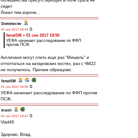
большинства присутствующих в поле срать не
сядет.
Локал тим,короче...
Dominecne
-
01 сен 2017 19:54
fanatSM » 01 сен 2017 19:50
УЕФА начинает расследование по ФФП
против ПСЖ.
Англичане могут спеть еще раз "Мишель" и
оттоптаться на катаровских костях, раз с ЧМ22
не получилось. Причем образцово.
fanatSM
-
01 сен 2017 19:50
УЕФА начинает расследование по ФФП против
ПСЖ.
krash
-
01 сен 2017 19:47
Vlad45
Здорово, Влад.