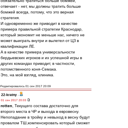
обязательно тратиться больше бомжей,
отвечает - нет, мы должны тратить больше
бомжей всегда, потому, что это верная
стратегия.
И одновременно же приводит в качестве
примера правильной стратегии Краснодар,
который экономит не меньше нас, ничего не
может выиграть внутри и вылетел от ЦЗ в
квалификации ЛЕ.
А в качестве примера универсальности
бердыевских игроков и их успешной игры в
других командах приводит, в частности,
потомственного коня-Семака.
Это, на мой взгляд, клиника.
Редактировалось 01 сен 2017 20:09
22-kratny
-
01 сен 2017 20:03
rotten
, Текущего состава достаточно для
второго места в ЧР и выхода в евровесну.
Непопадание в тройку и невыход в весну будут
провалом ТШ,компенсировать который сможет