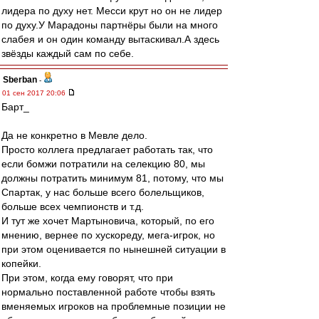
лидера по духу нет. Месси крут но он не лидер
по духу.У Марадоны партнёры были на много
слабея и он один команду вытаскивал.А здесь
звёзды каждый сам по себе.
Sberban
-
01 сен 2017 20:06
Барт_
Да не конкретно в Мевле дело.
Просто коллега предлагает работать так, что
если бомжи потратили на селекцию 80, мы
должны потратить минимум 81, потому, что мы
Спартак, у нас больше всего болельщиков,
больше всех чемпионств и т.д.
И тут же хочет Мартыновича, который, по его
мнению, вернее по хускореду, мега-игрок, но
при этом оценивается по нынешней ситуации в
копейки.
При этом, когда ему говорят, что при
нормально поставленной работе чтобы взять
вменяемых игроков на проблемные позиции не