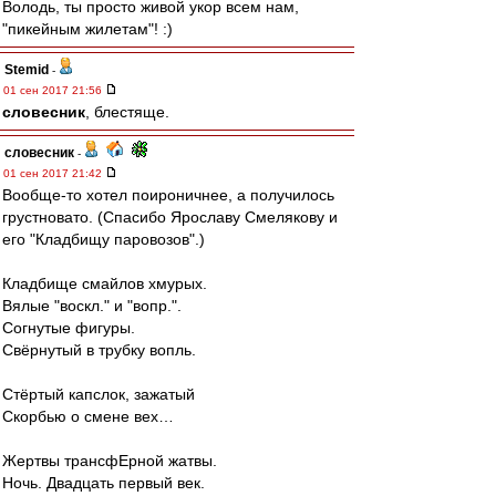
Володь, ты просто живой укор всем нам,
"пикейным жилетам"! :)
Stemid
-
01 сен 2017 21:56
словесник
, блестяще.
словесник
-
01 сен 2017 21:42
Вообще-то хотел поироничнее, а получилось
грустновато. (Спасибо Ярославу Смелякову и
его "Кладбищу паровозов".)
Кладбище смайлов хмурых.
Вялые "воскл." и "вопр.".
Согнутые фигуры.
Свёрнутый в трубку вопль.
Стёртый капслок, зажатый
Скорбью о смене вех…
Жертвы трансфЕрной жатвы.
Ночь. Двадцать первый век.