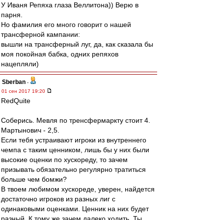
У Иваня Репяха глаза Веллитона)) Верю в
парня.
Но фамилия его много говорит о нашей
трансферной кампании:
вышли на трансферный луг, да, как сказала бы
моя покойная бабка, одних репяхов
нацепляли)
Sberban
-
01 сен 2017 19:20
RedQuite
Соберись. Мевля по тренсфермаркту стоит 4.
Мартынович - 2,5.
Если тебя устраивают игроки из внутреннего
чемпа с таким ценником, лишь бы у них были
высокие оценки по хускореду, то зачем
призывать обязательно регулярно тратиться
больше чем бомжи?
В твоем любимом хускореде, уверен, найдется
достаточно игроков из разных лиг с
одинаковыми оценками. Ценник на них будет
разный. К тому же зачем далеко ходить. Ты