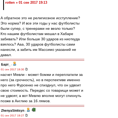
rotten » 01 сен 2017 19:13
А обратное это не религиозное исступление?
Это норма? И все эти годы у нас футболисты
были супер, с тренерами не везло только?
Кто нашим футболистам мешал в Хабаре
забивать? Или больше 30 ударов из ниоткуда
взялось? Ааа, 30 ударов футболисты сами
нанесли, а забить им Массимо указаний не
давал.
Барт_
-
01 сен 2017 19:30
насчет Мевли - может бомжи и переплатили за
него (за срочность), но в перспективе именно
про него Фурсенко не спизднул, что он удвоит
свою стоимость. Передес со товарищи может и
не удвоят, а вот Мевлю вполне могут спихнуть
позже в Англию за 16 лямов.
ZhenyaSinitsyn
-
01 сен 2017 19:27