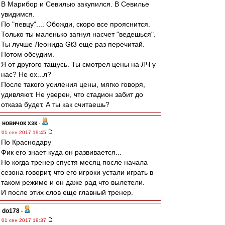
В Марибор и Севилью закупился. В Севилье
увидимся.
По "певцу".... Обожди, скоро все прояснится.
Только ты маленько загнул насчет "ведешься".
Ты лучше Леонида Gt3 еще раз перечитай.
Потом обсудим.
Я от другого тащусь. Ты смотрел цены на ЛЧ у
нас? Не ох...л?
После такого усиления цены, мягко говоря,
удивляют. Не уверен, что стадион забит до
отказа будет. А ты как считаешь?
новичок хзк
-
01 сен 2017 19:45
По Краснодару
Фик его знает куда он развивается...
Но когда тренер спустя месяц после начала
сезона говорит, что его игроки устали играть в
таком режиме и он даже рад что вылетели.
И после этих слов еще главный тренер.
do178
-
01 сен 2017 19:37