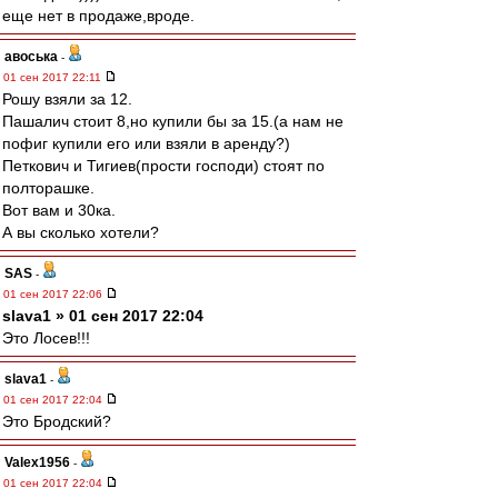
еще нет в продаже,вроде.
авоська
-
01 сен 2017 22:11
Рошу взяли за 12.
Пашалич стоит 8,но купили бы за 15.(а нам не
пофиг купили его или взяли в аренду?)
Петкович и Тигиев(прости господи) стоят по
полторашке.
Вот вам и 30ка.
А вы сколько хотели?
SAS
-
01 сен 2017 22:06
slava1 » 01 сен 2017 22:04
Это Лосев!!!
slava1
-
01 сен 2017 22:04
Это Бродский?
Valex1956
-
01 сен 2017 22:04