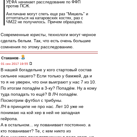
УЕФА начинает расследование по ФФП
против ПСЖ.
Англичане могут спеть еще раз "Мишель" и
оттоптаться на катаровских костях, раз с
ЧМ22 не получилось. Причем образцово.
Современные юристы, технологи могут черное
сделать белым. Так, что есть очень большие
сомнения по этому расследованию.
Cтаканов
-
01 сен 2017 19:55
В нашей богадельне у кого стартовый состав
сильнее нашего? Если только у бамжей, да и
то я не уверен, что они выиграют у нас 7 из 10.
По итогам попадём в 3-ку? Попадём. Ну а кому
туда попадать то ещё? В ЛЧ попадём.
Посмотрим футбол с трибуны.
ЛЧ в принципе не про нас. Лет 10 уже не
понимаю на кой хер в ней не западная
гейропа.
А в остальном... ну пованивает постоянно. а
кто пованивает? Те, с кем никто из