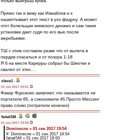
только выигрыш кубка.
Прямо так и вижу как Измайлов и к
нашептывает этот текст в ухо федуну. А может
этот болельщик киевского динамо и сам такие
установки дает судя по его вью после
жеребьевки.
ТШ с этим составом разве что от вылета в
пердив спасаться и от позора 1-18
Я б на месте Карерры собрал бы Шмотки и
свалил от этих....
slava1
-
01 сен 2017 20:01
Факир Фурсенко заявляет, что оказывается не
портатили 85, а сэкономили 45.Просто Мессинг
право слово.(потратили конечно)
fanatSM
-
01 сен 2017 19:59
Dominecne » 01 сен 2017 19:54
# Dominecne » 01 сен 2017 19:54
fanatSM » 01 сен 2017 19:50