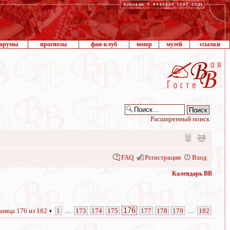
орумы
прогнозы
фан-клуб
юмор
музей
ссылки
Расширенный поиск
FAQ
Регистрация
Вход
Календарь ВВ
176
аница
176
из
182
•
1
...
173
174
175
177
178
179
...
182