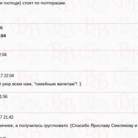
и господи) стоят по полторашке.
06
:04
2:04
17 22:04
 укор всем нам, "пикейным жилетам"! :)
1:56
7 21:42
ичнее, а получилось грустновато. (Спасибо Ярославу Смелякову и 
ых.