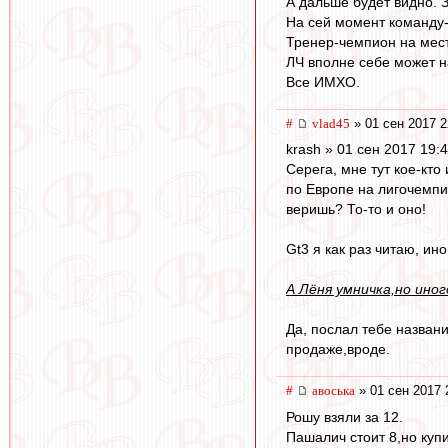
А дальше будет видно. 
На сей момент команду-
Тренер-чемпион на мес
ЛЧ вполне себе может н
Все ИМХО.
#
vlad45
» 01 сен 2017 2
krash » 01 сен 2017 19:
Серега, мне тут кое-кто
по Европе на лигочемпио
веришь? То-то и оно!
Gt3 я как раз читаю, и
А Лёня умничка,но ино
Да, послал тебе названи
продаже,вроде.
#
авоська
» 01 сен 2017 
Рошу взяли за 12.
Пашалич стоит 8,но купи