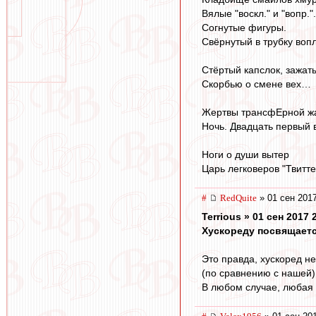
Вялые "воскл." и "вопр.".
Согнутые фигуры.
Свёрнутый в трубку вопл
Стёртый капслок, зажат
Скорбью о смене вех…
Жертвы трансфЕрной ж
Ночь. Двадцать первый в
Ноги о души вытер
Царь легковеров "Твитте
#
RedQuite
» 01 сен 2017
Terrious » 01 сен 2017 
Хускореду посвящается
Это правда, хускоред не
(по сравнению с нашей),
В любом случае, любая о