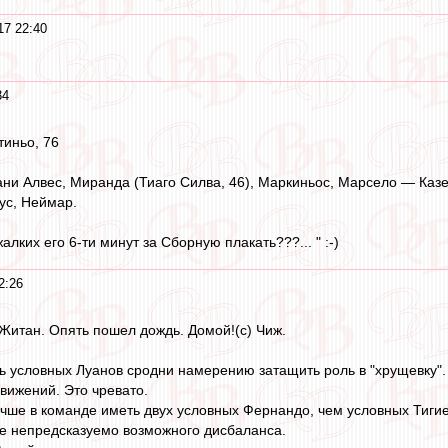
17 22:40
34
тиньо, 76
ни Алвес, Миранда (Тиаго Силва, 46), Маркиньос, Марсело — Казем
ус, Неймар.
о жалких его 6-ти минут за Сборную плакать???... " :-)
2:26
итан. Опять пошел дождь. Домой!(с) Чиж.
ь условных Луанов сродни намерению затащить роль в "хрущевку".
движений. Это чревато.
лучше в команде иметь двух условных Фернандо, чем условных Тигие
е непредсказуемо возможного дисбаланса.