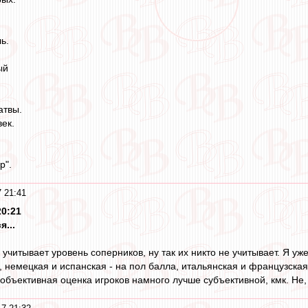
ь.
ый
атвы.
ек.
р".
 21:41
20:21
...
 учитывает уровень соперников, ну так их никто не учитывает. Я у
 немецкая и испанская - на пол балла, итальянская и французская -
бъективная оценка игроков намного лучше субъективной, кмк. Не, 