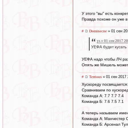
У этого "вы" есть конкр
Правда похоже он уже в
#
Dominecne
» 01 сен 20
ys » 01 сен 2017 2
УЕФА будет кусать
УЕФА надо чтобы ЛЧ разы
Опять же Мишель может 
#
Terrious
» 01 сен 2017 
Хускореду посвящается
Сравниваем по хускоред
Команда А: 7.7 7.7 7.4
Команда Б: 7.6 7.5 7.1
А теперь называем име
Команда А: Манчестер С
Команда Б: Арсенал Тул