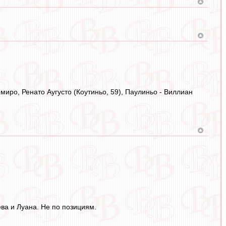
иро, Ренато Аугусто (Коутиньо, 59), Паулиньо - Виллиан
ва и Луана. Не по позициям.