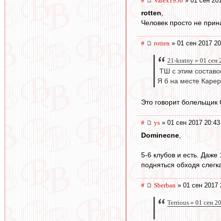
#
Valex1956
» 01 сен 20
rotten
,
Человек просто не прина
#
rotten
» 01 сен 2017 20
21-kratny » 01 сен
ТШ с этим составом
Я б на месте Карер
Это говорит болельщик 
#
ys
» 01 сен 2017 20:43
Dominecne
,
5-6 клубов и есть. Даже
подняться обходя слегк
#
Sberban
» 01 сен 2017 
Terrious » 01 сен 2