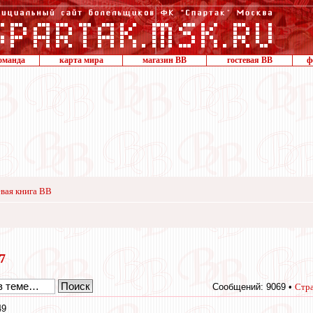
оманда
карта мира
магазин ВВ
гостевая ВВ
ф
вая книга ВВ
17
Сообщений: 9069 •
Стр
49