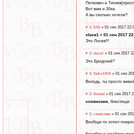
Петкович и Тигиев(прост
Вот вам и 30ка.
А вы сколько хотели?
#
SAS
» 01 сен 2017 22:
slava1 » 01 сен 2017 22
Это Лосев!!!
#
slava1
» 01 сен 2017 2
Это Бродский?
#
Valex1956
» 01 сен 20
Володь, ты просто живой
#
Stemid
» 01 сен 2017 2
словесник
, блестяще.
#
словесник
» 01 сен 201
Вообще-то хотел поирон
Кладбище смайлов хмур