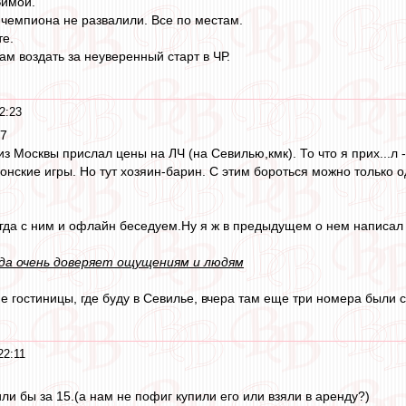
Зимой.
чемпиона не развалили. Все по местам.
те.
ам воздать за неуверенный старт в ЧР.
2:23
47
 из Москвы прислал цены на ЛЧ (на Севилью,кмк). То что я прих...л
нские игры. Но тут хозяин-барин. С этим бороться можно только од
ногда с ним и офлайн беседуем.Ну я ж в предыдущем о нем написал 
гда очень доверяет ощущениям и людям
е гостиницы, где буду в Севилье, вчера там еще три номера были с
22:11
ли бы за 15.(а нам не пофиг купили его или взяли в аренду?)