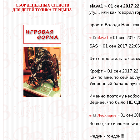
СБОР ДЕНЕЖНЫХ СРЕДСТВ
slava1 » 01 сен 2017 22
ДЛЯ ДЕТЕЙ ТОЛИКА ГЕРЦЫНА
угу.... или как говорил го
просто Володя Наш, как 
#
slava1
» 01 сен 2017 2
SAS » 01 сен 2017 22:06
Это я про стиль так ска
Крофт » 01 сен 2017 22
Как по мне, то сейчас 
Уверенный баланс лучш
Именно поэтому необход
Вернее, что было НЕ С
#
Леонидыч
» 01 сен 20
Во всё, что изложил was
Федун - гондон!!!!