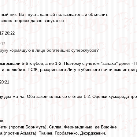
етный ник. Вот, пусть данный пользователь и объяснит.
 своих теориях давно запутался.
17 20:22
0:12
 руку кормящую в лице богатейших суперклубов?
грывали 5-6 клубов, а не 1-2. Поэтому с учетом "запаха" денег - П
и не любить ПСЖ, разорившего Лигу и убившего почти всю интриг
20:21
:
у два матча. Оба закончились со счётом 1-2. Оценки хускореда тр
на:
ити (против Борнмута), Силва, Фернандинью, де Брюйне
а (против Ахмата), Ткачев, Горбатенко, Джорджевич.