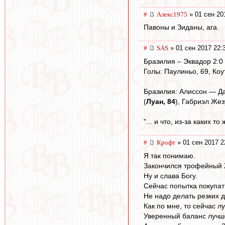
#
Алекс1975
» 01 сен 20
Павоны и Зиданы, ага.
#
SAS
» 01 сен 2017 22:
Бразилия – Эквадор 2:0
Голы: Паулиньо, 69, Коу
Бразилия: Алиссон — Да
(
Луан, 84
), Габриэл Жез
"... и что, из-за каких т
#
Крофт
» 01 сен 2017 2
Я так понимаю.
Закончился трофейный Ж
Ну и слава Богу.
Сейчас попытка покупат
Не надо делать резких 
Как по мне, то сейчас 
Уверенный баланс лучш