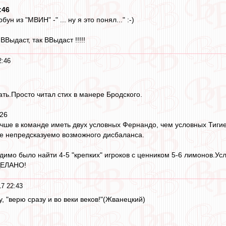
:46
рбун из "МВИН" -" ... ну я это понял..." :-)
ВВыдаст, так ВВыдаст !!!!!
2:46
зать.Просто читал стих в манере Бродского.
:26
лучше в команде иметь двух условных Фернандо, чем условных Тигие
е непредсказуемо возможного дисбаланса.
имо было найти 4-5 "крепких" игроков с ценником 5-6 лимонов.У
ДЕЛАНО!
17 22:43
y, "верю сразу и во веки веков!"(Жванецкий)