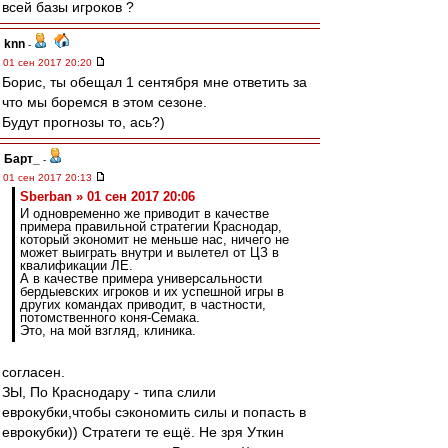
всей базы игроков ?
knn
-
01 сен 2017 20:20
Борис, ты обещал 1 сентября мне ответить за
что мы боремся в этом сезоне.
Будут прогнозы то, ась?)
Барт_
-
01 сен 2017 20:13
Sberban » 01 сен 2017 20:06
И одновременно же приводит в качестве
примера правильной стратегии Краснодар,
который экономит не меньше нас, ничего не
может выиграть внутри и вылетел от ЦЗ в
квалификации ЛЕ.
А в качестве примера универсальности
бердыевских игроков и их успешной игры в
других командах приводит, в частности,
потомственного коня-Семака.
Это, на мой взгляд, клиника.
согласен.
ЗЫ, По Краснодару - типа слили
еврокубки,чтобы сэкономить силы и попасть в
еврокубки)) Стратеги те ещё. Не зря Уткин