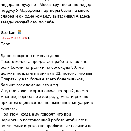
лидера по духу нет. Месси крут но он не лидер
по духу.У Марадоны партнёры были на много
слабея и он один команду вытаскивал.А здесь
звёзды каждый сам по себе.
Sberban
-
01 сен 2017 20:06
Барт_
Да не конкретно в Мевле дело.
Просто коллега предлагает работать так, что
если бомжи потратили на селекцию 80, мы
должны потратить минимум 81, потому, что мы
Спартак, у нас больше всего болельщиков,
больше всех чемпионств и т.д.
И тут же хочет Мартыновича, который, по его
мнению, вернее по хускореду, мега-игрок, но
при этом оценивается по нынешней ситуации в
копейки.
При этом, когда ему говорят, что при
нормально поставленной работе чтобы взять
вменяемых игроков на проблемные позиции не