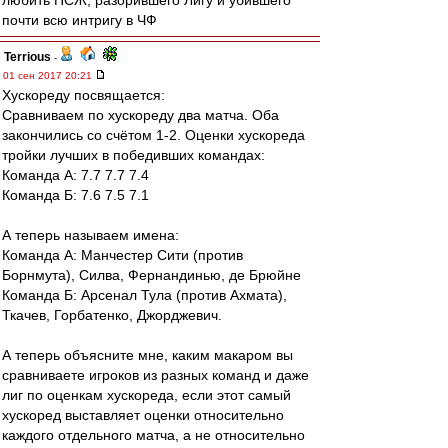
любить ПСЖ, разорившего Лигу и убившего
почти всю интригу в ЧФ
Terrious
-
01 сен 2017 20:21
Хускореду посвящается:
Сравниваем по хускореду два матча. Оба
закончились со счётом 1-2. Оценки хускореда
тройки лучших в победивших командах:
Команда А: 7.7 7.7 7.4
Команда Б: 7.6 7.5 7.1
А теперь называем имена:
Команда А: Манчестер Сити (против
Борнмута), Силва, Фернандинью, де Брюйне
Команда Б: Арсенал Тула (против Ахмата),
Ткачев, Горбатенко, Джорджевич.
А теперь объясните мне, каким макаром вы
сравниваете игроков из разных команд и даже
лиг по оценкам хускореда, если этот самый
хускоред выставляет оценки относительно
каждого отдельного матча, а не относительно