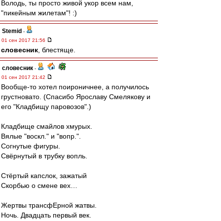
Володь, ты просто живой укор всем нам,
"пикейным жилетам"! :)
Stemid
-
01 сен 2017 21:56
словесник
, блестяще.
словесник
-
01 сен 2017 21:42
Вообще-то хотел поироничнее, а получилось
грустновато. (Спасибо Ярославу Смелякову и
его "Кладбищу паровозов".)
Кладбище смайлов хмурых.
Вялые "воскл." и "вопр.".
Согнутые фигуры.
Свёрнутый в трубку вопль.
Стёртый капслок, зажатый
Скорбью о смене вех…
Жертвы трансфЕрной жатвы.
Ночь. Двадцать первый век.