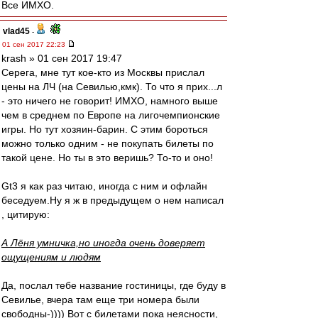
Все ИМХО.
vlad45
-
01 сен 2017 22:23
krash » 01 сен 2017 19:47
Серега, мне тут кое-кто из Москвы прислал
цены на ЛЧ (на Севилью,кмк). То что я прих...л
- это ничего не говорит! ИМХО, намного выше
чем в среднем по Европе на лигочемпионские
игры. Но тут хозяин-барин. С этим бороться
можно только одним - не покупать билеты по
такой цене. Но ты в это веришь? То-то и оно!
Gt3 я как раз читаю, иногда с ним и офлайн
беседуем.Ну я ж в предыдущем о нем написал
, цитирую:
А Лёня умничка,но иногда очень доверяет
ощущениям и людям
Да, послал тебе название гостиницы, где буду в
Севилье, вчера там еще три номера были
свободны-)))) Вот с билетами пока неясности,