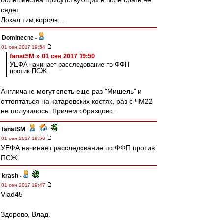
большинства присутствующих в поле срать не
сядет.
Локал тим,короче...
Dominecne
-
01 сен 2017 19:54
fanatSM » 01 сен 2017 19:50
УЕФА начинает расследование по ФФП
против ПСЖ.
Англичане могут спеть еще раз "Мишель" и
оттоптаться на катаровских костях, раз с ЧМ22
не получилось. Причем образцово.
fanatSM
-
01 сен 2017 19:50
УЕФА начинает расследование по ФФП против
ПСЖ.
krash
-
01 сен 2017 19:47
Vlad45
Здорово, Влад.