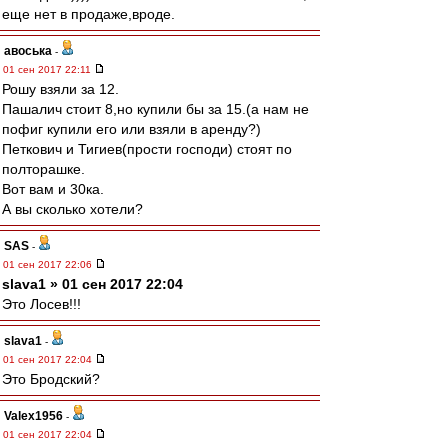
еще нет в продаже,вроде.
авоська
-
01 сен 2017 22:11
Рошу взяли за 12.
Пашалич стоит 8,но купили бы за 15.(а нам не
пофиг купили его или взяли в аренду?)
Петкович и Тигиев(прости господи) стоят по
полторашке.
Вот вам и 30ка.
А вы сколько хотели?
SAS
-
01 сен 2017 22:06
slava1 » 01 сен 2017 22:04
Это Лосев!!!
slava1
-
01 сен 2017 22:04
Это Бродский?
Valex1956
-
01 сен 2017 22:04