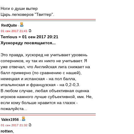
Ноги о души вытер
Царь легковеров "Твиттер".
RedQuite
-
01 сен 2017 21:41
Terrious » 01 сен 2017 20:21
Хускореду посвящается...
Это правда, хускоред не учитывает уровень
соперников, ну так их никто не учитывает. Я
уже отвечал, что Английская лига снижает на
балл примерно (по сравнению с нашей),
немецкая и испанская - на пол балла,
итальянская и французская - на 0,2-0,3.
В любом случае, любая объективная оценка
игроков намного лучше субъективной, кмк. Не,
если кому больше нравится на глазок -
пожалуйста...
Valex1956
-
01 сен 2017 21:32
rotten
,