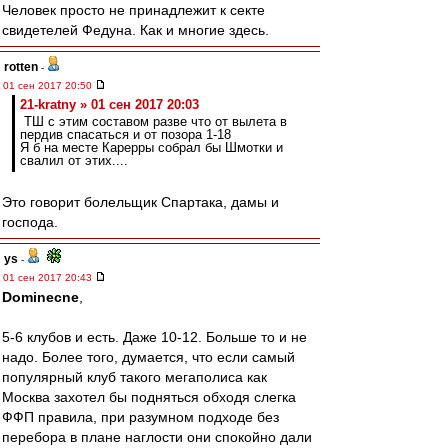
Человек просто не принадлежит к секте
свидетелей Федуна. Как и многие здесь.
rotten
-
01 сен 2017 20:50
21-kratny » 01 сен 2017 20:03
ТШ с этим составом разве что от вылета в
пердив спасаться и от позора 1-18
Я б на месте Карерры собрал бы Шмотки и
свалил от этих....
Это говорит болельщик Спартака, дамы и
господа.
ys
-
01 сен 2017 20:43
Dominecne
,
5-6 клубов и есть. Даже 10-12. Больше то и не
надо. Более того, думается, что если самый
популярный клуб такого мегаполиса как
Москва захотел бы подняться обходя слегка
ФФП правила, при разумном подходе без
перебора в плане наглости они спокойно дали