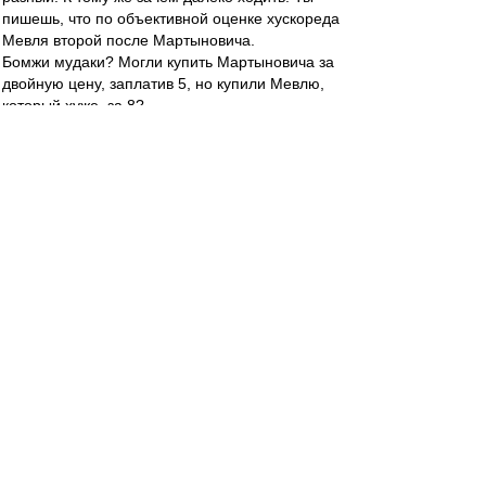
пишешь, что по объективной оценке хускореда
Мевля второй после Мартыновича.
Бомжи мудаки? Могли купить Мартыновича за
двойную цену, заплатив 5, но купили Мевлю,
который хуже, за 8?
Допустим, Краснодар бы уперся и не захотел
бы за двойной ценник продавать. Заплатили
бы тройной и взяли бы игрока сильнее за 7,5. А
они его даже и не смотрели.
Идиоты, как есть. Транжирят деньги тупо. Либо
Мевля - это схематоз с типа бесплатным
Ерохиным и кем-то там еще.
Ты, когда призываешь тратить больше бомжей,
хочешь чего - чтобы мы копировали идиотов и
переплачивали, когда можно взять дешевле
или что бы играли в разные сомнительные
схематозы?
И вообще, тут Измайлов и Ко жопу рвали,
изображая охоту за Гараями, а парни-то ждали
Мартыновича.))
Барт_
-