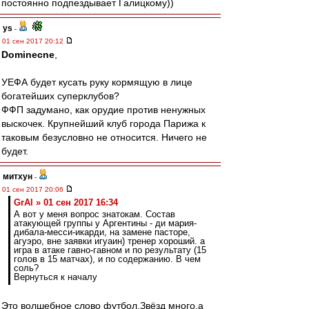
постоянно подпездывает Галицкому))
ys
-
01 сен 2017 20:12
Dominecne
,
УЕФА будет кусать руку кормящую в лице
богатейших суперклубов?
ФФП задумано, как орудие против ненужных
выскочек. Крупнейший клуб города Парижа к
таковым безусловно не относится. Ничего не
будет.
митхун
-
01 сен 2017 20:06
GrAl » 01 сен 2017 16:34
А вот у меня вопрос знатокам. Состав
атакующей группы у Аргентины - ди мария-
дибала-месси-икарди, на замене пасторе,
агуэро, вне заявки игуаин) тренер хороший. а
игра в атаке гавно-гавном и по результату (15
голов в 15 матчах), и по содержанию. В чем
соль?
Вернуться к началу
Это волшебное слово футбол.Звёзд много,а