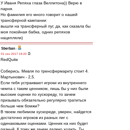
У Иваня Репяха глаза Веллитона)) Верю в
парня.
Но фамилия его много говорит о нашей
трансферной кампании:
вышли на трансферный луг, да, как сказала бы
моя покойная бабка, одних репяхов
нацепляли)
Sberban
-
01 сен 2017 19:20
RedQuite
Соберись. Мевля по тренсфермаркту стоит 4.
Мартынович - 2,5.
Если тебя устраивают игроки из внутреннего
чемпа с таким ценником, лишь бы у них были
высокие оценки по хускореду, то зачем
призывать обязательно регулярно тратиться
больше чем бомжи?
В твоем любимом хускореде, уверен, найдется
достаточно игроков из разных лиг с
одинаковыми оценками. Ценник на них будет
разный. К тому же зачем далеко ходить. Ты