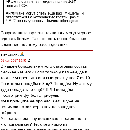
УЕФА начинает расследование по ФФП
против ПСЖ.
Англичане могут спеть еще раз "Мишель" и
оттоптаться на катаровских костях, раз с
ЧМ22 не получилось. Причем образцово.
Современные юристы, технологи могут черное
сделать белым. Так, что есть очень большие
сомнения по этому расследованию.
Cтаканов
-
01 сен 2017 19:55
В нашей богадельне у кого стартовый состав
сильнее нашего? Если только у бамжей, да и
то я не уверен, что они выиграют у нас 7 из 10.
По итогам попадём в 3-ку? Попадём. Ну а кому
туда попадать то ещё? В ЛЧ попадём.
Посмотрим футбол с трибуны.
ЛЧ в принципе не про нас. Лет 10 уже не
понимаю на кой хер в ней не западная
гейропа.
А в остальном... ну пованивает постоянно. а
кто пованивает? Те, с кем никто из