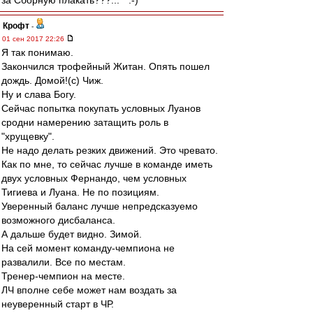
за Сборную плакать???... " :-)
Крофт
-
01 сен 2017 22:26
Я так понимаю.
Закончился трофейный Житан. Опять пошел
дождь. Домой!(с) Чиж.
Ну и слава Богу.
Сейчас попытка покупать условных Луанов
сродни намерению затащить роль в
"хрущевку".
Не надо делать резких движений. Это чревато.
Как по мне, то сейчас лучше в команде иметь
двух условных Фернандо, чем условных
Тигиева и Луана. Не по позициям.
Уверенный баланс лучше непредсказуемо
возможного дисбаланса.
А дальше будет видно. Зимой.
На сей момент команду-чемпиона не
развалили. Все по местам.
Тренер-чемпион на месте.
ЛЧ вполне себе может нам воздать за
неуверенный старт в ЧР.