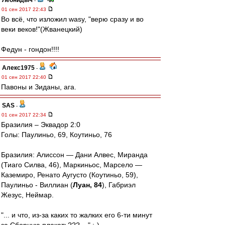
Леонидыч
-
01 сен 2017 22:43
Во всё, что изложил wasy, "верю сразу и во
веки веков!"(Жванецкий)
Федун - гондон!!!!
Алекс1975
-
01 сен 2017 22:40
Павоны и Зиданы, ага.
SAS
-
01 сен 2017 22:34
Бразилия – Эквадор 2:0
Голы: Паулиньо, 69, Коутиньо, 76
Бразилия: Алиссон — Дани Алвес, Миранда
(Тиаго Силва, 46), Маркиньос, Марсело —
Каземиро, Ренато Аугусто (Коутиньо, 59),
Паулиньо - Виллиан (
Луан, 84
), Габриэл
Жезус, Неймар.
"... и что, из-за каких то жалких его 6-ти минут