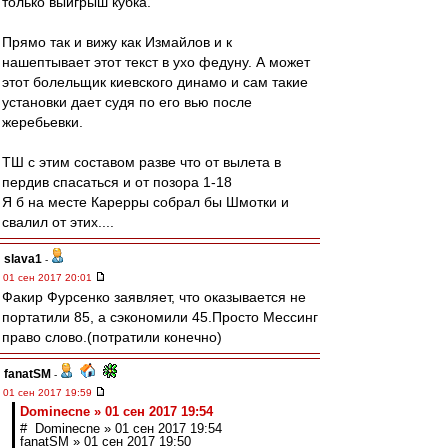
только выигрыш кубка.
Прямо так и вижу как Измайлов и к
нашептывает этот текст в ухо федуну. А может
этот болельщик киевского динамо и сам такие
установки дает судя по его вью после
жеребьевки.
ТШ с этим составом разве что от вылета в
пердив спасаться и от позора 1-18
Я б на месте Карерры собрал бы Шмотки и
свалил от этих....
slava1
-
01 сен 2017 20:01
Факир Фурсенко заявляет, что оказывается не
портатили 85, а сэкономили 45.Просто Мессинг
право слово.(потратили конечно)
fanatSM
-
01 сен 2017 19:59
Dominecne » 01 сен 2017 19:54
# Dominecne » 01 сен 2017 19:54
fanatSM » 01 сен 2017 19:50