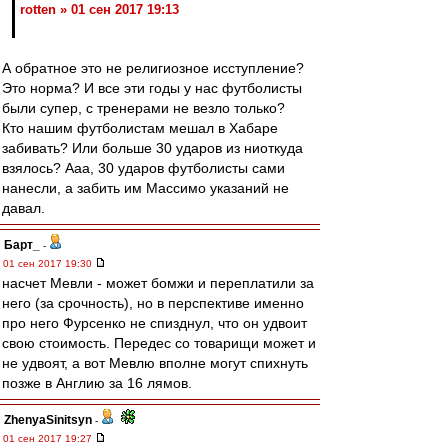
rotten » 01 сен 2017 19:13
А обратное это не религиозное исступление?
Это норма? И все эти годы у нас футболисты
были супер, с тренерами не везло только?
Кто нашим футболистам мешал в Хабаре
забивать? Или больше 30 ударов из ниоткуда
взялось? Ааа, 30 ударов футболисты сами
нанесли, а забить им Массимо указаний не
давал.
Барт_
-
01 сен 2017 19:30
насчет Мевли - может бомжи и переплатили за
него (за срочность), но в перспективе именно
про него Фурсенко не спизднул, что он удвоит
свою стоимость. Передес со товарищи может и
не удвоят, а вот Мевлю вполне могут спихнуть
позже в Англию за 16 лямов.
ZhenyaSinitsyn
-
01 сен 2017 19:27