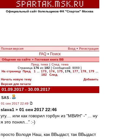
Официальный сайт болельщиков ФК "Спартак" Москва
Полная версия
Вход
•
Регистрация
FAQ
•
Поиск
Общение на сайте
Гостевая книга ВВ
»
Пред. тема
|
След. тема
Страница
176
из
182
[ Сообщений: 9069 ]
На страницу
Пред.
1
...
173
,
174
,
175
,
176
,
177
,
178
,
179
...
182
След.
Начать новую тему
Добавить
Версия для печати
01.09.2017 - 30.09.2017
SAS
-
01 сен 2017 22:49
slava1 » 01 сен 2017 22:46
угу.... или как говорил горбун из "МВИН" -" ... ну
я это понял..." :-)
просто Володя Наш, как ВВыдаст, так ВВыдаст