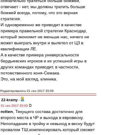
обязательно тратиться больше бомжей,
отвечает - нет, мы должны тратить больше
бомжей всегда, потому, что это верная
стратегия.
И одновременно же приводит в качестве
примера правильной стратегии Краснодар,
который экономит не меньше нас, ничего не
может выиграть внутри и вылетел от ЦЗ в
квалификации ЛЕ.
А в качестве примера универсальности
бердыевских игроков и их успешной игры в
других командах приводит, в частности,
потомственного коня-Семака.
Это, на мой взгляд, клиника.
Редактировалось 01 сен 2017 20:09
22-kratny
-
01 сен 2017 20:03
rotten
, Текущего состава достаточно для
второго места в ЧР и выхода в евровесну.
Непопадание в тройку и невыход в весну будут
провалом ТШ,компенсировать который сможет