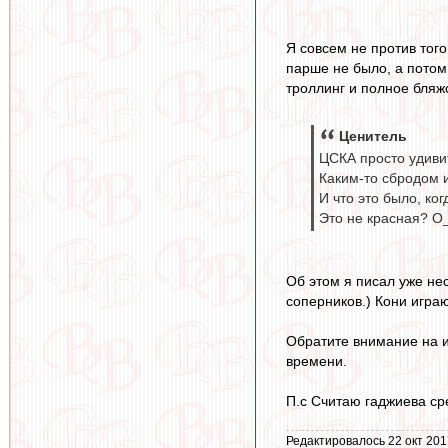
Я совсем не против того
парше не было, а потом
троллинг и полное бляжс
Ценитель
ЦСКА просто удиви
Каким-то сбродом и
И что это было, ко
Это не красная? O
Об этом я писал уже не
соперников.) Кони играю
Обратите внимание на и
времени.
П.с Считаю гаджиева ср
Редактировалось 22 окт 201