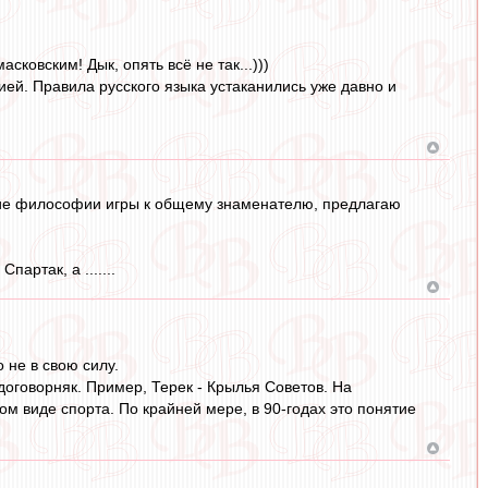
сковским! Дык, опять всё не так...)))
ией. Правила русского языка устаканились уже давно и
мание философии игры к общему знаменателю, предлагаю
артак, а .......
 не в свою силу.
договорняк. Пример, Терек - Крылья Советов. На
м виде спорта. По крайней мере, в 90-годах это понятие