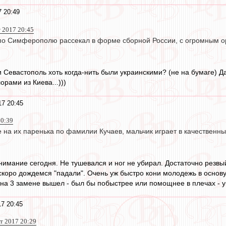
7 20:49
т 2017 20:45
 по Симферополю рассекал в форме сборной России, с огромным о
евастополь хоть когда-нить были украинскими? (не на бумаге) Дал
орами из Киева...)))
17 20:45
20:39
 на их паренька по фамилии Кучаев, мальчик играет в качественн
нимание сегодня. Не тушевался и ног не убирал. Достаточно резвы
коро дождемся "падали". Очень уж быстро кони молодежь в основу 
на 3 замене вышел - был бы побыстрее или помощнее в плечах - у
17 20:45
 2017 20:29