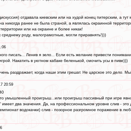
скуссия) отдавала киевским или на худой конец питерским, а тут ма
ина никогда ранее не была страной, а являлась окраинной территор
 территории или на окраине и более никак!
к среднему роду, малограмотные, могли приравнять!)))
1:06
ного писать... Ленив я зело... Если есть желание привести пони
игрой. Накатить в уютном кабаке беленькой, смочить усы в пиве)))
чень раздражает, когда наши этим грешат. Не царское это дело. Мы Сп
17 20:59
:40
это умышленный проигрыш...или проигрыш пассивный при игре явно
" имеет два значения. Да, на профессиональном уровне слив - это 
емпионат водокачки) слив - позорное разгромное поражение в любо
56