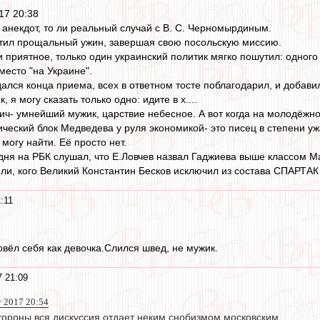
17 20:38
 анекдот, то ли реальный случай с В. С. Черномырдиным.
атил прощальный ужин, завершая свою посольскую миссию.
и приятное, только один украинский политик мягко пошутил: одног
место "на Украине".
ался конца приема, всех в ответном тосте поблагодарил, и добави
, я могу сказать только одно: идите в х....
ович- умнейший мужик, царствие небесное. А вот когда на молодёжн
ческий блок Медведева у руля экономикой- это писец в степени уж
могу найти. Её просто нет.
ня на РБК слушал, что Е.Ловчев назвал Гаджиева выше классом Мас
т ли, кого Великий Константин Бесков исключил из состава СПАРТАК
:11
повёл себя как девочка.Слился швед, не мужик.
7 21:09
т 2017 20:54
тороны вся дискуссия отдает неким снобизмом московским.