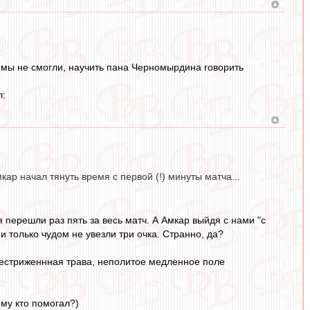
о мы не смогли, научить пана Черномырдина говорить
л:
ар начал тянуть время с первой (!) минуты матча...
я перешли раз пять за весь матч. А Амкар выйдя с нами "с
 только чудом не увезли три очка. Странно, да?
я нестриженнная трава, неполитое медленное поле
ему кто помогал?)