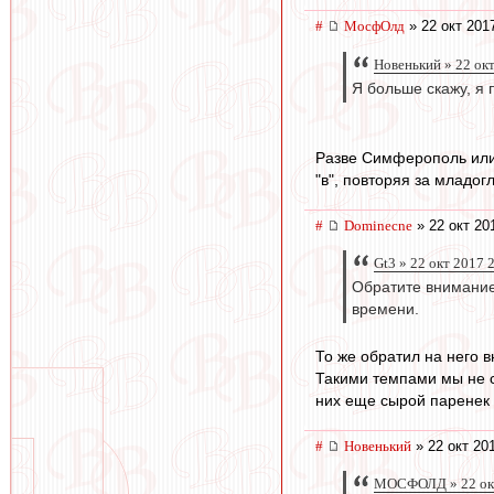
#
МосфОлд
» 22 окт 201
Новенький » 22 ок
Я больше скажу, я
Разве Симферополь или С
"в", повторяя за младогл
#
Dominecne
» 22 окт 20
Gt3 » 22 окт 2017 
Обратите внимание
времени.
То же обратил на него в
Такими темпами мы не с
них еще сырой паренек 
#
Новенький
» 22 окт 20
МОСФОЛД » 22 окт