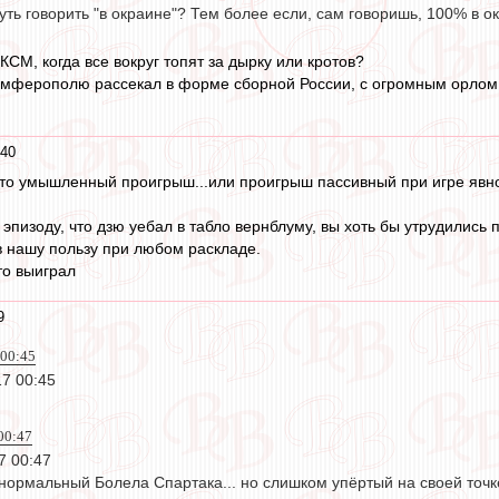
ть говорить "в окраине"? Тем более если, сам говоришь, 100% в ок
КСМ, когда все вокруг топят за дырку или кротов?
мферополю рассекал в форме сборной России, с огромным орлом на 
:40
это умышленный проигрыш...или проигрыш пассивный при игре явно
по эпизоду, что дзю уебал в табло вернблуму, вы хоть бы утрудилис
 нашу пользу при любом раскладе.
то выиграл
9
 00:45
17 00:45
00:47
7 00:47
ормальный Болела Спартака... но слишком упёртый на своей точке