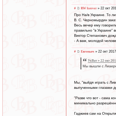
#
RW forever
» 22 окт 20
Про На/в Украине. То ли
В. С. Черномырдин зак
Весь вечер ему говорил
правильно "в Украине" в
Виктор Степанович дожд
- А вам, молодой человек
#
Евгеньич
» 22 окт 2017
УхВат » 22 окт 201
Мы вышли с Лиаером
Мы, "выйдя играть с Лив
выпученными глазами де
"Разве что вот - сама к
минимально разрешённ
Гаджиев сам на Открыти