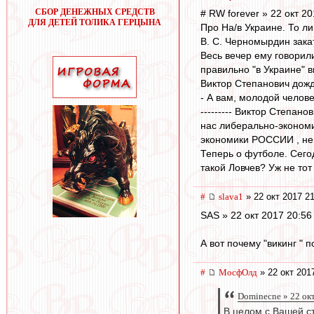
СБОР ДЕНЕЖНЫХ СРЕДСТВ
# RW forever » 22 окт 20
ДЛЯ ДЕТЕЙ ТОЛИКА ГЕРЦЫНА
Про На/в Украине. То ли
В. С. Черномырдин зак
Весь вечер ему говорил
правильно "в Украине" в
Виктор Степанович дожд
- А вам, молодой человек
--------- Виктор Степан
нас либерально-экономи
экономики РОССИИ , не 
Теперь о футболе. Сегод
такой Ловчев? Уж не то
#
slava1
» 22 окт 2017 21
SAS » 22 окт 2017 20:56
А вот почему "викинг " 
#
МосфОлд
» 22 окт 201
Dominecne » 22 ок
В целом с Вашей с