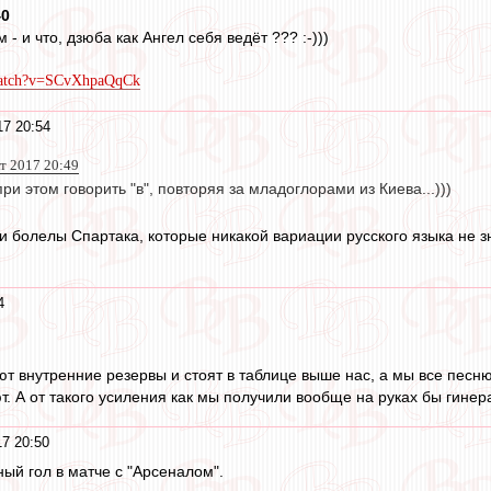
40
- и что, дзюба как Ангел себя ведёт ??? :-)))
watch?v=SCvXhpaQqCk
17 20:54
 2017 20:49
ри этом говорить "в", повторяя за младоглорами из Киева...)))
 и болелы Спартака, которые никакой вариации русского языка не з
4
ют внутренние резервы и стоят в таблице выше нас, а мы все песн
т. А от такого усиления как мы получили вообще на руках бы гинер
17 20:50
ый гол в матче с "Арсеналом".