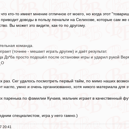
 что кто-то имеет мнение отличное от моего, но когда этот "товари
 приводит доводы в пользу пенальти на Селихове, которые сам же о
тво. Вы может это видите, как-то по другому.
тельная команда.
грает (точнее - мешает играть другим) и даёт результат.
гда Дз*ба просто подошёл после остановки игры и ударил рукой Ве
_O
ск раз. Сег удалось посмотреть первый тайм, по мимо наших возм
т нагло, умно и очень организованно, хотя никого материала для эт
х паренька по фамилии Кучаев, мальчик играет в качественный ф
едним специалистом, игра у него гамно.)
7 20:41