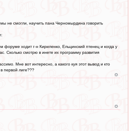
о мы не смогли, научить пана Черномырдина говорить
л:
ом форуме ходит г-н Кириленко, Ельцинский птенец и когда у
ас. Сколько смотрю в инете их программу развития
симо. Мне вот интересно, а какого куя этот вывод и кто
 в первой лиге???