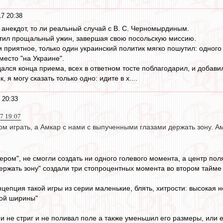
17 20:38
 анекдот, то ли реальный случай с В. С. Черномырдиным.
атил прощальный ужин, завершая свою посольскую миссию.
и приятное, только один украинский политик мягко пошутил: одног
место "на Украине".
ался конца приема, всех в ответном тосте поблагодарил, и добави
, я могу сказать только одно: идите в х....
 20:33
7 19:07
 играть, а Амкар с нами с выпученными глазами держать зону. Амк
ером", не смогли создать ни одного голевого момента, а центр пол
ржать зону" создали три стопроцентных момента во втором тайме и
онцепция такой игры из серии маленькие, блять, хитрости: высока
ой ширины"
и не стриг и не поливал поле а также уменьшил его размеры, или 