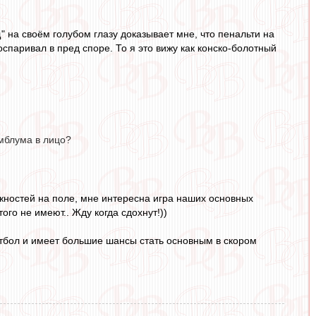
щ" на своём голубом глазу доказывает мне, что пенальти на
спаривал в пред споре. То я это вижу как конско-болотный
рмблума в лицо?
ожностей на поле, мне интересна игра наших основных
ого не имеют.. Жду когда сдохнут!))
утбол и имеет большие шансы стать основным в скором