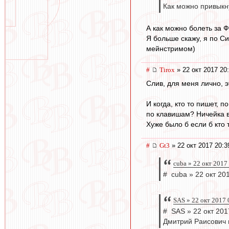
Как можно привыкну
А как можно болеть за Ф
Я больше скажу, я по Си
мейнстримом)
#
Tirox
» 22 окт 2017 20
Слив, для меня лично, 
И когда, кто то пишет, 
по клавишам? Ничейка в
Хуже было б если б кто 
#
Gt3
» 22 окт 2017 20:3
cuba » 22 окт 2017
# cuba » 22 окт 20
SAS » 22 окт 2017 
# SAS » 22 окт 201
Дмитрий Раисович н