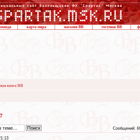
оманда
карта мира
магазин ВВ
гостевая ВВ
ф
вая книга ВВ
17
Сообщений: 6
21:13