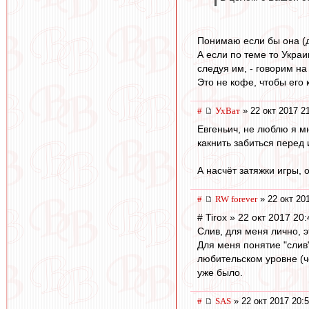
Понимаю если бы она (ди
А если по теме то Укра
следуя им, - говорим на
Это не кофе, чтобы его 
#
УхВат
» 22 окт 2017 2
Евгеньич, не люблю я м
какнить забиться перед 
А насчёт затяжки игры, о
#
RW forever
» 22 окт 20
# Tirox » 22 окт 2017 20
Слив, для меня лично, 
Для меня понятие "слив
любительском уровне (ч
уже было.
#
SAS
» 22 окт 2017 20: