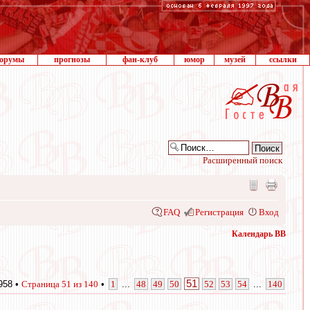
орумы
прогнозы
фан-клуб
юмор
музей
ссылки
Расширенный поиск
FAQ
Регистрация
Вход
Календарь ВВ
51
958 •
Страница
51
из
140
•
1
...
48
49
50
52
53
54
...
140