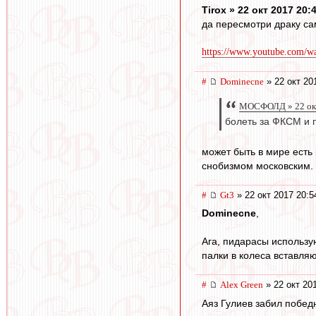
Tirox » 22 окт 2017 20:
да пересмотри драку сам 
https://www.youtube.com/
#
Dominecne
» 22 окт 20
МОСФОЛД » 22 окт
болеть за ФКСМ и п
может быть в мире есть
снобизмом московским.
#
Gt3
» 22 окт 2017 20:5
Dominecne
,
Ага, пидарасы использу
палки в колеса вставляю
#
Alex Green
» 22 окт 20
Аяз Гулиев забил победн