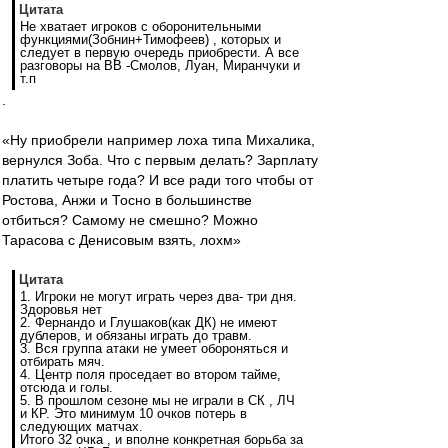
Цитата
Не хватает игроков с оборонительными
функциями(Зобнин+Тимофеев) , которых и
следует в первую очередь приобрести. А все
разговоры на ВВ -Смолов, Луан, Миранчуки и
т.п
.
«Ну приобрели например лоха типа Михалика,
вернулся Зоба. Что с первым делать? Зарплату
платить четыре года? И все ради того чтобы от
Ростова, Анжи и Тосно в большинстве
отбиться? Самому не смешно? Можно
Тарасова с Денисовым взять, лохм»
Цитата
1. Игроки не могут играть через два- три дня.
Здоровья нет
2. Фернандо и Глушаков(как ДК) не имеют
дублеров, и обязаны играть до травм.
3. Вся группа атаки не умеет обороняться и
отбирать мяч.
4. Центр поля проседает во втором тайме,
отсюда и голы.
5. В прошлом сезоне мы не играли в СК , ЛЧ
и КР. Это минимум 10 очков потерь в
следующих матчах.
Итого 32 очка , и вполне конкретная борьба за