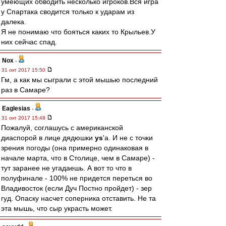
умеющих обводить несколько игроков.Вся игра
у Спартака сводится только к ударам из
далека.
Я не понимаю что бояться каких то Крыльев.У
них сейчас спад.
Nox
-
31 окт 2017 15:50
Гм, а как мы сыграли с этой мышью последний
раз в Самаре?
Eaglesias
-
31 окт 2017 15:48
Пожалуй, соглашусь с американской
диаспорой в лице дядюшки
ys
'a. И не с точки
зрения погоды (она примерно одинаковая в
начале марта, что в Столице, чем в Самаре) -
тут заранее не угадаешь. А вот то что в
полуфинале - 100% не придется переться во
Владивосток (если Дуч Постно пройдет) - зер
гуд. Опаску насчет соперника отставить. Не та
эта мышь, что сыр украсть может.