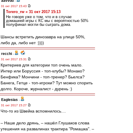
aavvdd
-
31 окт 2017 15:43
Torero_rw » 31 окт 2017 15:13
Не говоря уже о том, что и в случае
домашней игры с КС мы с вероятностью 50%
полуфинал могли бы сыграть дома.
Шансы встретить динозавра на улице 50%,
либо да, либо нет :))))
recchi
-
31 окт 2017 15:31
Критериев для категории топ очень мало.
Интер или Боруссия - топ-клубы? Монако?
Бенфика? Мончини - топ-тренер? Бьелса?
Банега, Гетце - топ-игроки? Тут можно спорить
долго. Короче, журналист - дурень :)
Eaglesias
-
31 окт 2017 15:27
Что-то из Швейка вспомнилось....
– Наше дело дрянь, – нашёл Глушаков слова
утешения на развалинах трактира "Ромашка". –