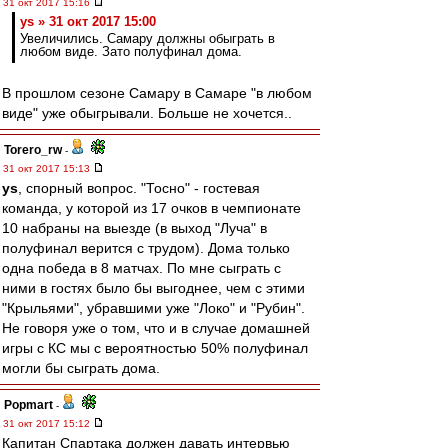
31 окт 2017 15:16
ys » 31 окт 2017 15:00
Увеличились. Самару должны обыграть в
любом виде. Зато полуфинал дома.
В прошлом сезоне Самару в Самаре "в любом
виде" уже обыгрывали. Больше не хочется..
Torero_rw
-
31 окт 2017 15:13
ys
, спорный вопрос. "Тосно" - гостевая
команда, у которой из 17 очков в чемпионате
10 набраны на выезде (в выход "Луча" в
полуфинал верится с трудом). Дома только
одна победа в 8 матчах. По мне сыграть с
ними в гостях было бы выгоднее, чем с этими
"Крыльями", убравшими уже "Локо" и "Рубин".
Не говоря уже о том, что и в случае домашней
игры с КС мы с вероятностью 50% полуфинал
могли бы сыграть дома.
Popmart
-
31 окт 2017 15:12
Капитан Спартака должен давать интервью