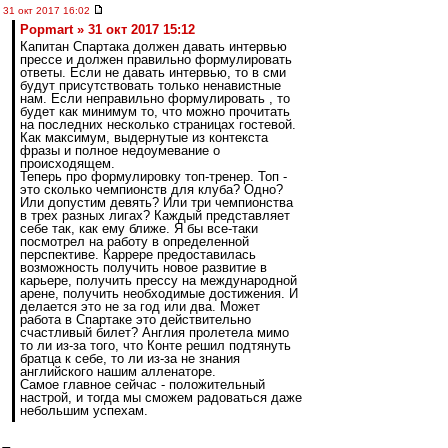
31 окт 2017 16:02
Popmart » 31 окт 2017 15:12
Капитан Спартака должен давать интервью
прессе и должен правильно формулировать
ответы. Если не давать интервью, то в сми
будут присутствовать только ненавистные
нам. Если неправильно формулировать , то
будет как минимум то, что можно прочитать
на последних несколько страницах гостевой.
Как максимум, выдернутые из контекста
фразы и полное недоумевание о
происходящем.
Теперь про формулировку топ-тренер. Топ -
это сколько чемпионств для клуба? Одно?
Или допустим девять? Или три чемпионства
в трех разных лигах? Каждый представляет
себе так, как ему ближе. Я бы все-таки
посмотрел на работу в определенной
перспективе. Каррере предоставилась
возможность получить новое развитие в
карьере, получить прессу на международной
арене, получить необходимые достижения. И
делается это не за год или два. Может
работа в Спартаке это действительно
счастливый билет? Англия пролетела мимо
то ли из-за того, что Конте решил подтянуть
братца к себе, то ли из-за не знания
английского нашим алленаторе.
Самое главное сейчас - положительный
настрой, и тогда мы сможем радоваться даже
небольшим успехам.