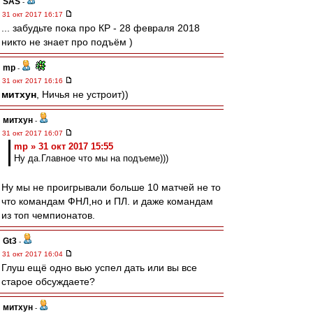
SAS
-
31 окт 2017 16:17
... забудьте пока про КР - 28 февраля 2018
никто не знает про подъём )
mp
-
31 окт 2017 16:16
митхун
, Ничья не устроит))
митхун
-
31 окт 2017 16:07
mp » 31 окт 2017 15:55
Ну да.Главное что мы на подъеме)))
Ну мы не проигрывали больше 10 матчей не то
что командам ФНЛ,но и ПЛ. и даже командам
из топ чемпионатов.
Gt3
-
31 окт 2017 16:04
Глуш ещё одно вью успел дать или вы все
старое обсуждаете?
митхун
-