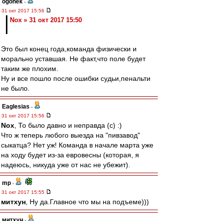
ogonek
-
31 окт 2017 15:56
Nox » 31 окт 2017 15:50
Это был конец года,команда физически и
морально уставшая. Не факт,что поле будет
таким же плохим.
Ну и все пошло после ошибки судьи,пенальти
не было.
Eaglesias
-
31 окт 2017 15:56
Nox
, То было давно и неправда (с) :)
Что ж теперь любого выезда на "пивзавод"
сыкатца? Нет уж! Команда в начале марта уже
на ходу будет из-за евровесны (которая, я
надеюсь, никуда уже от нас не убежит).
mp
-
31 окт 2017 15:55
митхун
, Ну да.Главное что мы на подъеме)))
митхун
-