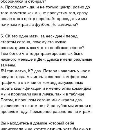
оборонялся и отбирал?
4. Проседает - да, и не только центр, ровно до
того момента как мы не пропустим гол, сразу
после этого центр перестаёт проседать и мы
начинам играть в футбол. Не замечали?
5. СК это один матч, за неск дней перед
стартом сезона, почему его нужно
рассматривать как что-то необыкновенное?
Тем более что тогда травмированных было
намного меньше и Ден, Димка имели реальные
замены.
ЛЧ три матча, КР два. Потери начались у нас в
августе тогда мы играли вполне комфортном
графике в отличии от команд выгужденных
играть квалификации и именно этим командам
мы и проиграли как в личке, так и в таблице.
Потом, в прошлом сезоне мы сыграли два
квалифая, а в этом нет. И на кубок мы играли в
прошлом году. Примерное равенство по играм.
Вы находитесь в домике который себе
нарисовали и не хотите открыть хотя бы окно и