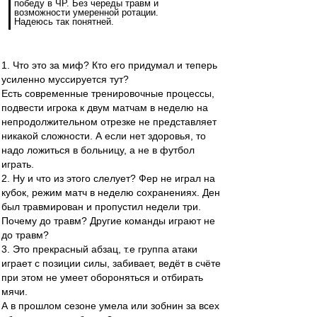
победу в ЧР. Без череды травм и
возможности умеренной ротации.
Надеюсь так понятней.
1. Что это за миф? Кто его придумал и теперь
усиленно муссируется тут?
Есть современные тренировочные процессы,
подвести игрока к двум матчам в неделю на
непродолжительном отрезке не представляет
никакой сложности. А если нет здоровья, то
надо ложиться в больницу, а не в футбол
играть.
2. Ну и что из этого слелует? Фер не играл на
кубок, режим матч в неделю сохранениях. Ден
был травмирован и пропустил недели три.
Почему до травм? Другие команды играют не
до травм?
3. Это прекрасный абзац, т.е группа атаки
играет с позиции силы, забивает, ведёт в счёте
при этом не умеет обороняться и отбирать
мячи.
А в прошлом сезоне умела или зобнин за всех