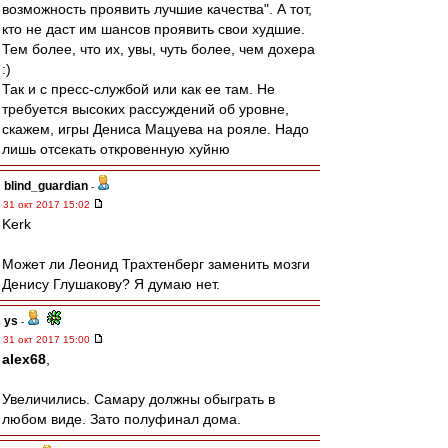
возможность проявить лучшие качества". А тот,
кто не даст им шансов проявить свои худшие.
Тем более, что их, увы, чуть более, чем дохера
:)
Так и с пресс-службой или как ее там. Не
требуется высоких рассуждений об уровне,
скажем, игры Дениса Мацуева на рояле. Надо
лишь отсекать откровенную хуйню
blind_guardian
-
31 окт 2017 15:02
Kerk
Может ли Леонид Трахтенберг заменить мозги
Денису Глушакову? Я думаю нет.
ys
-
31 окт 2017 15:00
alex68
,
Увеличились. Самару должны обыграть в
любом виде. Зато полуфинал дома.