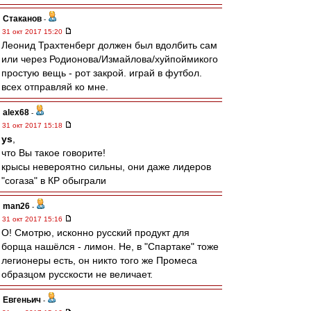
Cтаканов
-
31 окт 2017 15:20
Леонид Трахтенберг должен был вдолбить сам
или через Родионова/Измайлова/хуйпоймикого
простую вещь - рот закрой. играй в футбол.
всех отправляй ко мне.
alex68
-
31 окт 2017 15:18
ys
,
что Вы такое говорите!
крысы невероятно сильны, они даже лидеров
"согаза" в КР обыграли
man26
-
31 окт 2017 15:16
О! Смотрю, исконно русский продукт для
борща нашёлся - лимон. Не, в "Спартаке" тоже
легионеры есть, он никто того же Промеса
образцом русскости не величает.
Евгеньич
-