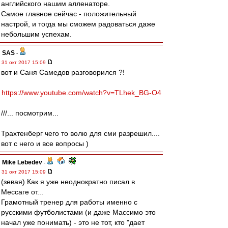
английского нашим алленаторе.
Самое главное сейчас - положительный
настрой, и тогда мы сможем радоваться даже
небольшим успехам.
SAS
-
31 окт 2017 15:09
вот и Саня Самедов разговорился ?!
https://www.youtube.com/watch?v=TLhek_BG-O4
///... посмотрим...
Трахтенберг чего то волю для сми разрешил....
вот с него и все вопросы )
Mike Lebedev
-
31 окт 2017 15:09
(зевая) Как я уже неоднократно писал в
Мессаге от...
Грамотный тренер для работы именно с
русскими футболистами (и даже Массимо это
начал уже понимать) - это не тот, кто "дает