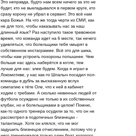
Это неправда, будто нам всем ничего за это не
будет, кто не выкладывался в первом круге, кто
сразу корону не убрал в сервант. Это всё нам
кара Божья. На что же тогда черти из СМИ, как
не для того, чтобы наказывать нас за наш
длинный язык? Раз наступило такое тревожное
время, что команда идет на 6 месте, так нечего
удивляться, что болельщики тебя чмырят в
собственном инстаграмме. Всё это для шика,
чтобы нам устроить похороны попышнее. Чем
больше нас здесь наберётся в котле, тем
лучше для нас: злее будем. Когда я играл в
Локомотиве, у нас как-то Шпалыч посадил пол-
команды в дубль за высказанную вслух
симпатию к тёте Оле, что к ней в кабинет
ходим с требами. А сколько невинных людей от
футбола осуждено не только в их собственных
клубах, но и болельщиками в целом! Помню,
как-то одного тренера осудили за то, что он не
рассмотрел в подопечных близнецах -
талантище. Хотя он клялся, что не мог
задушить близнецов отчислением, потому что у
него тренировался только один брат, которого