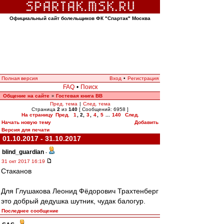
Официальный сайт болельщиков ФК "Спартак" Москва
Полная версия
Вход
•
Регистрация
FAQ
•
Поиск
Общение на сайте
Гостевая книга ВВ
»
Пред. тема
|
След. тема
Страница
2
из
140
[ Сообщений: 6958 ]
На страницу
Пред.
1
,
2
,
3
,
4
,
5
...
140
След.
Начать новую тему
Добавить
Версия для печати
01.10.2017 - 31.10.2017
blind_guardian
-
31 окт 2017 16:19
Стаканов
Для Глушакова Леонид Фёдорович Трахтенберг
это добрый дедушка шутник, чудак балогур.
Последнее сообщение