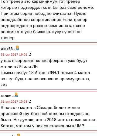
Топ тренер это как минимум тот тренер
которые подтвердил хотя бы раз своё реноме.
При этом серия побед не считается.Нужно
определённое сопротивление.Если тренер
подтверждает в разных чемпионатах свое
реноме это уже ближе статусу супер топ
тренер.
alex68
-
31 окт 2017 16:01
у нас в середине-конце февраля уже будут
матчи в ЛЧ или ЛЕ
крысы начнут 18-й год в ФНЛ только 4 марта
вот тут будет наше основное преимущество,
кмк
taram
-
31 окт 2017 15:58
В начале марта в Самаре более-менее
приличной футбольной поляны отродясь не
было. Не думаю, что в 2018 что-то поменяется.
Кстати, что там у них со стадионом к ЧМ?