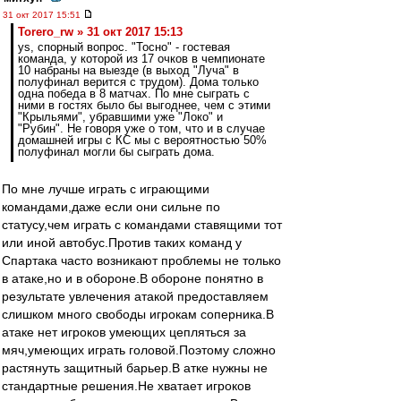
31 окт 2017 15:51
Torero_rw » 31 окт 2017 15:13
ys, спорный вопрос. "Тосно" - гостевая
команда, у которой из 17 очков в чемпионате
10 набраны на выезде (в выход "Луча" в
полуфинал верится с трудом). Дома только
одна победа в 8 матчах. По мне сыграть с
ними в гостях было бы выгоднее, чем с этими
"Крыльями", убравшими уже "Локо" и
"Рубин". Не говоря уже о том, что и в случае
домашней игры с КС мы с вероятностью 50%
полуфинал могли бы сыграть дома.
По мне лучше играть с играющими
командами,даже если они сильне по
статусу,чем играть с командами ставящими тот
или иной автобус.Против таких команд у
Спартака часто возникают проблемы не только
в атаке,но и в обороне.В обороне понятно в
результате увлечения атакой предоставляем
слишком много свободы игрокам соперника.В
атаке нет игроков умеющих цепляться за
мяч,умеющих играть головой.Поэтому сложно
растянуть защитный барьер.В атке нужны не
стандартные решения.Не хватает игроков