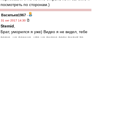
посмотреть по сторонам.)
Васильев1967
-
31 окт 2017 14:30
Stemid
,
Брат, уморился я уже) Видео я не видел, тебе
верю, но помню, что на видео всяк видит то,
что хочет видеть. С некоторыми
ограничениями.
В любом случае убежден, что:
- у Карреры с Глушаком все нормально,
основываюсь на всем времени, с августа 16.
- раздувать такие интервью никогда не стоит,
пользы по определению не будет, только вред.
Это мое заднее слово, далее действую
согласно М. Лебедеву)))
agk
-
31 окт 2017 14:29
С Крыльями на кубок играем в Самаре.
SAS
-
31 окт 2017 14:23