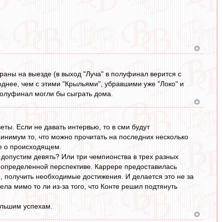
браны на выезде (в выход "Луча" в полуфинал верится с
однее, чем с этими "Крыльями", убравшими уже "Локо" и
 полуфинал могли бы сыграть дома.
ты. Если не давать интервью, то в сми будут
минимум то, что можно прочитать на последних несколько
ие о происходящем.
 допустим девять? Или три чемпионства в трех разных
 в определенной перспективе. Каррере предоставилась
, получить необходимые достижения. И делается это не за
ела мимо то ли из-за того, что Конте решил подтянуть
ольшим успехам.