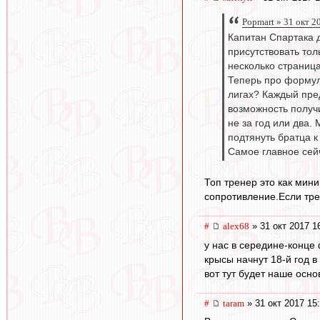
Popmart » 31 окт 2
Капитан Спартака 
присутствовать тол
несколько страниц
Теперь про формули
лигах? Каждый пред
возможность получ
не за год или два.
подтянуть братца к
Самое главное сей
Топ тренер это как мин
сопротивление.Если тре
#
alex68
» 31 окт 2017 1
у нас в середине-конце
крысы начнут 18-й год в
вот тут будет наше осн
#
taram
» 31 окт 2017 15