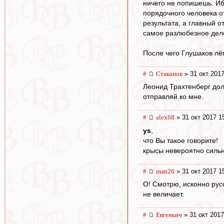
ничего не попишешь. Ибо
порядочного человека от
результата, а главный о
самое разлюбезное дел
После чего Глушаков лёг
#
Cтаканов
» 31 окт 2017
Леонид Трахтенберг дол
отправляй ко мне.
#
alex68
» 31 окт 2017 1
ys
,
что Вы такое говорите!
крысы невероятно сильн
#
man26
» 31 окт 2017 1
О! Смотрю, исконно рус
не величает.
#
Евгеньич
» 31 окт 2017