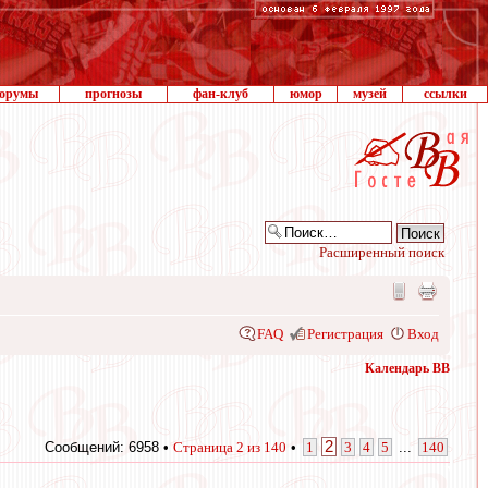
орумы
прогнозы
фан-клуб
юмор
музей
ссылки
Расширенный поиск
FAQ
Регистрация
Вход
Календарь ВВ
2
Сообщений: 6958 •
Страница
2
из
140
•
1
3
4
5
...
140