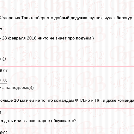
ёдорович Трахтенберг это добрый дедушка шутник, чудак балогур.
17
Р - 28 февраля 2018 никто не знает про подъём )
6
ит))
6:07
5:55
мы на подъеме)))
ольше 10 матчей не то что командам ФНЛ,но и ПЛ. и даже команда
4
л дать или вы все старое обсуждаете?
6:02