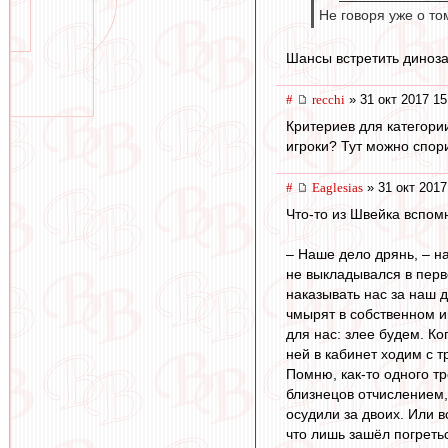
Не говоря уже о то
Шансы встретить динозав
#
recchi
» 31 окт 2017 15
Критериев для категори
игроки? Тут можно спори
#
Eaglesias
» 31 окт 2017
Что-то из Швейка вспомн
– Наше дело дрянь, – на
не выкладывался в перво
наказывать нас за наш д
чмырят в собственном и
для нас: злее будем. Ко
ней в кабинет ходим с 
Помню, как-то одного тр
близнецов отчислением, 
осудили за двоих. Или в
что лишь зашёл погретьс