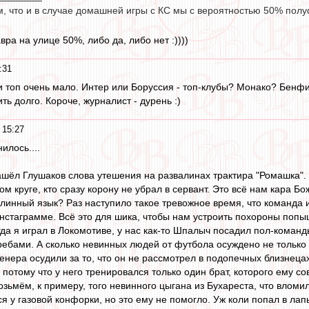
м, что и в случае домашней игры с КС мы с вероятностью 50% пол
ра на улице 50%, либо да, либо нет :))))
:31
и топ очень мало. Интер или Боруссия - топ-клубы? Монако? Бенфик
ть долго. Короче, журналист - дурень :)
 15:27
илось....
шёл Глушаков слова утешения на развалинах трактира "Ромашка". – 
м круге, кто сразу корону не убрал в сервант. Это всё нам кара Бож
линный язык? Раз наступило такое тревожное время, что команда и
нстаграмме. Всё это для шика, чтобы нам устроить похороны попы
гда я играл в Локомотиве, у нас как-то Шпалыч посадил пол-команд
требами. А сколько невинных людей от футбола осуждено не только
енера осудили за то, что он не рассмотрел в подопечных близнецах
потому что у него тренировался только один брат, которого ему со
озьмём, к примеру, того невинного цыгана из Бухареста, что вломи
я у газовой конфорки, но это ему не помогло. Уж коли попал в лап