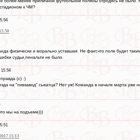
е более-менее приличной футбольной поляны отродясь не было. Не
о стадионом к ЧМ?
5:56
15:50
анда физически и морально уставшая. Не факт,что поле будет таки
шибки судьи,пенальти не было.
 15:56
правда (с) :)
зда на "пивзавод" сыкатца? Нет уж! Команда в начале марта уже на
5
что мы на подъеме)))
5:51
 2017 15:13