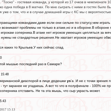
. "Тосно" - гостевая команда, у которой из 17 очков в чемпионате 
ко одна победа в 8 матчах. По мне сыграть с ними в гостях было б
ря уже о том, что и в случае домашней игры с КС мы с вероятност
играющими командами,даже если они сильне по статусу,чем играть
о возникают проблемы не только в атаке,но и в обороне.В обороне
игрокам соперника.В атаке нет игроков умеющих цепляться за мя
 нужны не стандартные решения.Не хватает игроков умеющих обвод
я каких то Крыльев.У них сейчас спад.
50
 этой мышью последний раз в Самаре?
 15:48
американской диаспорой в лице дядюшки
ys
'a. И не с точки зрения
- тут заранее не угадаешь. А вот то что в полуфинале - 100% не п
 соперника отставить. Не та эта мышь, что сыр украсть может.
5:43
 2017 15:13