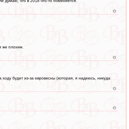
 думаю, что в 2018 что-то поменяется.
м же плохим.
 ходу будет из-за евровесны (которая, я надеюсь, никуда