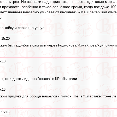
 есть грех. Но всё-таки надо признать, – не все люди такие мерза
 прохвоста, особенно в такое серьёзное время, когда вот даже 10
тветственный внезапно умирает от инсульта? «Maul halten und weit
о.
 в койку и спокойно уснул.
 15:20
жен был вдолбить сам или через Родионова/Измайлова/хуйпоймикого
5:18
ы, они даже лидеров "согаза" в КР обыграли
5:16
ский продукт для борща нашёлся - лимон. Не, в "Спартаке" тоже ле
 15:16