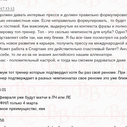
017 15:12
должен давать интервью прессе и должен правильно формулировать 
ько ненавистные нам. Если неправильно формулировать , то будет
ах гостевой. Как максимум, выдернутые из контекста фразы и пол
ровку топ-тренер. Топ - это сколько чемпионств для клуба? Одно
ставляет себе так, как ему ближе. Я бы все-таки посмотрел на ра
ить новое развитие в карьере, получить прессу на международной 
 Может работа в Спартаке это действительно счастливый билет? Анг
 себе, то ли из-за не знания английского нашим алленаторе.
час - положительный настрой, и тогда мы сможем радоваться даж
имум тот тренер которые подтвердил хотя бы раз своё реноме. При
нер подтверждает в разных чемпионатах свое реноме это уже ближе
6:01
 февраля уже будут матчи в ЛЧ или ЛЕ
 ФНЛ только 4 марта
овное преимущество, кмк
:58