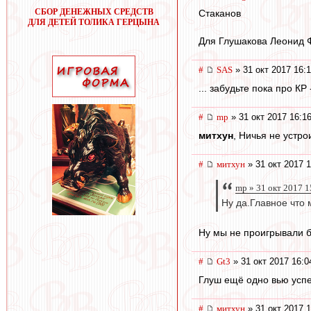
СБОР ДЕНЕЖНЫХ СРЕДСТВ
Стаканов
ДЛЯ ДЕТЕЙ ТОЛИКА ГЕРЦЫНА
Для Глушакова Леонид Ф
#
SAS
» 31 окт 2017 16:
... забудьте пока про К
#
mp
» 31 окт 2017 16:1
митхун
, Ничья не устро
#
митхун
» 31 окт 2017 1
mp » 31 окт 2017 1
Ну да.Главное что 
Ну мы не проигрывали б
#
Gt3
» 31 окт 2017 16:0
Глуш ещё одно вью успе
#
митхун
» 31 окт 2017 1