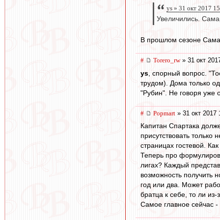
ys » 31 окт 2017 1
Увеличились. Сама
В прошлом сезоне Самар
#
Torero_rw
» 31 окт 201
ys
, спорный вопрос. "То
трудом). Дома только од
"Рубин". Не говоря уже
#
Popmart
» 31 окт 2017 
Капитан Спартака долже
присутствовать только 
страницах гостевой. Ка
Теперь про формулировк
лигах? Каждый представ
возможность получить н
год или два. Может рабо
братца к себе, то ли из
Самое главное сейчас -