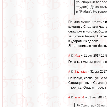
ys, спорный вопрос
трудом). Дома толь
и "Рубин". Не гово
По мне лучше играть с 
команд у Спартака част
слишком много свободы 
защитный барьер.В атке
к ударам из далека.
Я не понимаю что боятьс
#
Nox
» 31 окт 2017 15:
Гм, а как мы сыграли с
#
Eaglesias
» 31 окт 2017
Пожалуй, соглашусь с 
Столице, чем в Самаре) 
- зер гуд. Опаску насчет
#
aavvdd
» 31 окт 2017 1
Torero_rw » 31 окт