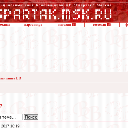
оманда
карта мира
магазин ВВ
гостевая ВВ
ф
вая книга ВВ
17
 2017 16:19