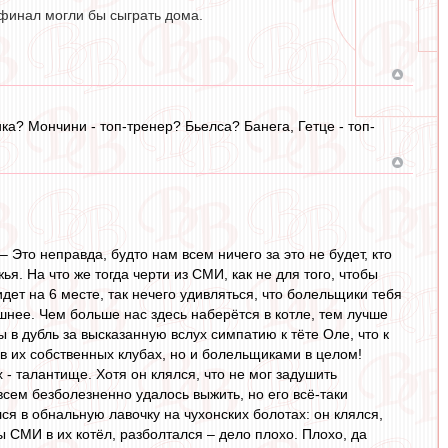
уфинал могли бы сыграть дома.
а? Мончини - топ-тренер? Бьелса? Банега, Гетце - топ-
Это неправда, будто нам всем ничего за это не будет, кто
ья. На что же тогда черти из СМИ, как не для того, чтобы
дет на 6 месте, так нечего удивляться, что болельщики тебя
шнее. Чем больше нас здесь наберётся в котле, тем лучше
ы в дубль за высказанную вслух симпатию к тёте Оле, что к
 в их собственных клубах, но и болельщиками в целом!
 - талантище. Хотя он клялся, что не мог задушить
всем безболезненно удалось выжить, но его всё-таки
лся в обнальную лавочку на чухонских болотах: он клялся,
ы СМИ в их котёл, разболтался – дело плохо. Плохо, да