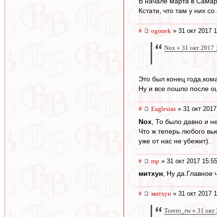
В начале марта в Самар
Кстати, что там у них с
#
ogonek
» 31 окт 2017 1
Nox » 31 окт 2017 
Это был конец года,ком
Ну и все пошло после о
#
Eaglesias
» 31 окт 2017
Nox
, То было давно и не
Что ж теперь любого вые
уже от нас не убежит).
#
mp
» 31 окт 2017 15:5
митхун
, Ну да.Главное 
#
митхун
» 31 окт 2017 1
Torero_rw » 31 окт