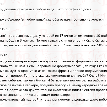
5:00
ру должны обыграть в любом виде. Зато полуфинал дома.
у в Самаре "в любом виде" уже обыгрывали. Больше не хочется..
7 15:13
сно" - гостевая команда, у которой из 17 очков в чемпионате 10 на
на победа в 8 матчах. По мне сыграть с ними в гостях было бы выг
 о том, что и в случае домашней игры с КС мы с вероятностью 50%
15:12
н давать интервью прессе и должен правильно формулировать отве
ненавистные нам. Если неправильно формулировать , то будет как 
к максимум, выдернутые из контекста фразы и полное недоумеван
у топ-тренер. Топ - это сколько чемпионств для клуба? Одно? Или
ляет себе так, как ему ближе. Я бы все-таки посмотрел на работу
овое развитие в карьере, получить прессу на международной арене
та в Спартаке это действительно счастливый билет? Англия пролет
-за не знания английского нашим алленаторе.
 положительный настрой, и тогда мы сможем радоваться даже неб