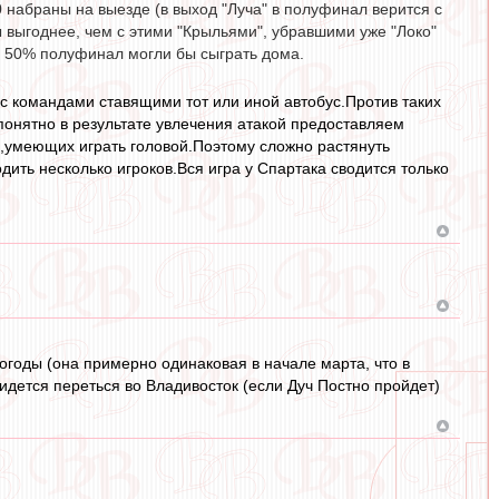
10 набраны на выезде (в выход "Луча" в полуфинал верится с
ы выгоднее, чем с этими "Крыльями", убравшими уже "Локо"
ью 50% полуфинал могли бы сыграть дома.
 с командами ставящими тот или иной автобус.Против таких
 понятно в результате увлечения атакой предоставляем
ч,умеющих играть головой.Поэтому сложно растянуть
ить несколько игроков.Вся игра у Спартака сводится только
 погоды (она примерно одинаковая в начале марта, что в
ридется переться во Владивосток (если Дуч Постно пройдет)