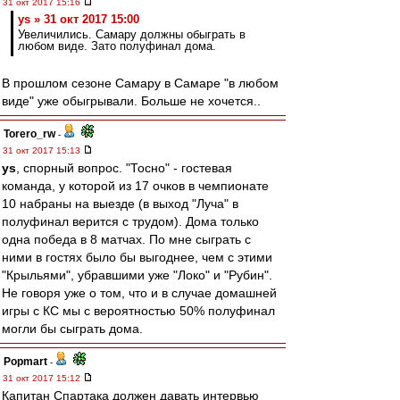
31 окт 2017 15:16
ys » 31 окт 2017 15:00
Увеличились. Самару должны обыграть в
любом виде. Зато полуфинал дома.
В прошлом сезоне Самару в Самаре "в любом
виде" уже обыгрывали. Больше не хочется..
Torero_rw
-
31 окт 2017 15:13
ys
, спорный вопрос. "Тосно" - гостевая
команда, у которой из 17 очков в чемпионате
10 набраны на выезде (в выход "Луча" в
полуфинал верится с трудом). Дома только
одна победа в 8 матчах. По мне сыграть с
ними в гостях было бы выгоднее, чем с этими
"Крыльями", убравшими уже "Локо" и "Рубин".
Не говоря уже о том, что и в случае домашней
игры с КС мы с вероятностью 50% полуфинал
могли бы сыграть дома.
Popmart
-
31 окт 2017 15:12
Капитан Спартака должен давать интервью