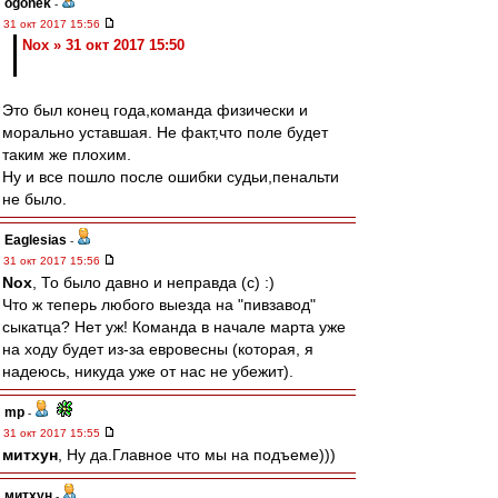
ogonek
-
31 окт 2017 15:56
Nox » 31 окт 2017 15:50
Это был конец года,команда физически и
морально уставшая. Не факт,что поле будет
таким же плохим.
Ну и все пошло после ошибки судьи,пенальти
не было.
Eaglesias
-
31 окт 2017 15:56
Nox
, То было давно и неправда (с) :)
Что ж теперь любого выезда на "пивзавод"
сыкатца? Нет уж! Команда в начале марта уже
на ходу будет из-за евровесны (которая, я
надеюсь, никуда уже от нас не убежит).
mp
-
31 окт 2017 15:55
митхун
, Ну да.Главное что мы на подъеме)))
митхун
-