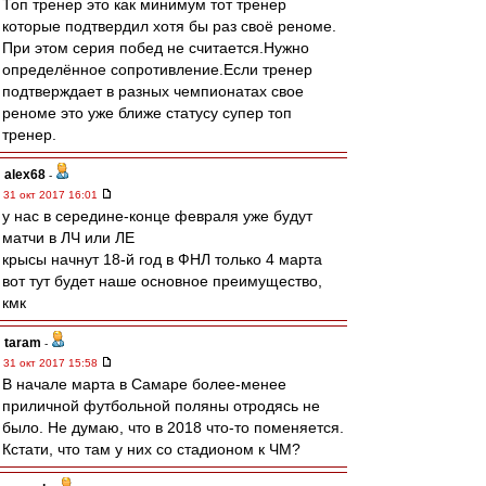
Топ тренер это как минимум тот тренер
которые подтвердил хотя бы раз своё реноме.
При этом серия побед не считается.Нужно
определённое сопротивление.Если тренер
подтверждает в разных чемпионатах свое
реноме это уже ближе статусу супер топ
тренер.
alex68
-
31 окт 2017 16:01
у нас в середине-конце февраля уже будут
матчи в ЛЧ или ЛЕ
крысы начнут 18-й год в ФНЛ только 4 марта
вот тут будет наше основное преимущество,
кмк
taram
-
31 окт 2017 15:58
В начале марта в Самаре более-менее
приличной футбольной поляны отродясь не
было. Не думаю, что в 2018 что-то поменяется.
Кстати, что там у них со стадионом к ЧМ?