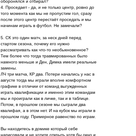
оборонялся и отбирал?
4. Проседает - да, и не только центр, ровно до
того момента как мы не пропустим гол, сразу
после этого центр перестаёт проседать и мы
начинам играть в футбол. Не замечали?
5. СК это один матч, за неск дней перед
стартом сезона, почему его нужно
рассматривать как что-то необыкновенное?
Тем более что тогда травмированных было
намного меньше и Ден, Димка имели реальные
замены.
ЛЧ три матча, КР два. Потери начались у нас в
августе тогда мы играли вполне комфортном
графике в отличии от команд выгужденных
играть квалификации и именно этим командам
мы и проиграли как в личке, так и в таблице.
Потом, в прошлом сезоне мы сыграли два
квалифая, а в этом нет. И на кубок мы играли в
прошлом году. Примерное равенство по играм.
Вы находитесь в домике который себе
нарисовали и не хотите открыть хотя бы окно и