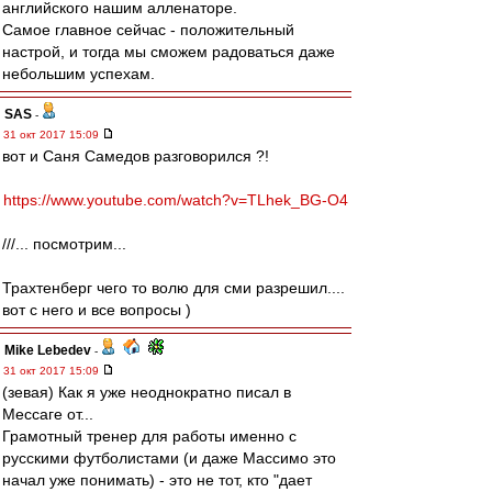
английского нашим алленаторе.
Самое главное сейчас - положительный
настрой, и тогда мы сможем радоваться даже
небольшим успехам.
SAS
-
31 окт 2017 15:09
вот и Саня Самедов разговорился ?!
https://www.youtube.com/watch?v=TLhek_BG-O4
///... посмотрим...
Трахтенберг чего то волю для сми разрешил....
вот с него и все вопросы )
Mike Lebedev
-
31 окт 2017 15:09
(зевая) Как я уже неоднократно писал в
Мессаге от...
Грамотный тренер для работы именно с
русскими футболистами (и даже Массимо это
начал уже понимать) - это не тот, кто "дает