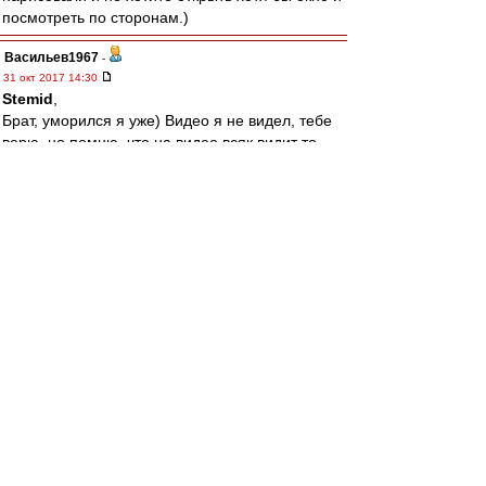
посмотреть по сторонам.)
Васильев1967
-
31 окт 2017 14:30
Stemid
,
Брат, уморился я уже) Видео я не видел, тебе
верю, но помню, что на видео всяк видит то,
что хочет видеть. С некоторыми
ограничениями.
В любом случае убежден, что:
- у Карреры с Глушаком все нормально,
основываюсь на всем времени, с августа 16.
- раздувать такие интервью никогда не стоит,
пользы по определению не будет, только вред.
Это мое заднее слово, далее действую
согласно М. Лебедеву)))
agk
-
31 окт 2017 14:29
С Крыльями на кубок играем в Самаре.
SAS
-
31 окт 2017 14:23