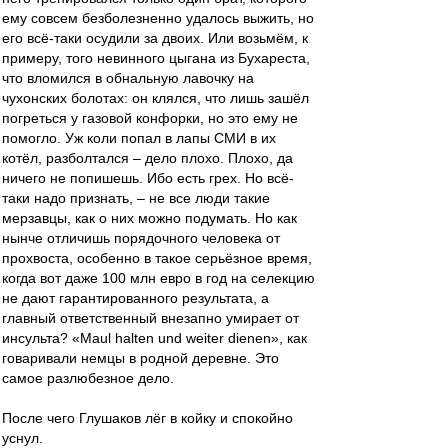
ему совсем безболезненно удалось выжить, но
его всё-таки осудили за двоих. Или возьмём, к
примеру, того невинного цыгана из Бухареста,
что вломился в обнальную лавочку на
чухонских болотах: он клялся, что лишь зашёл
погреться у газовой конфорки, но это ему не
помогло. Уж коли попал в лапы СМИ в их
котёл, разболтался – дело плохо. Плохо, да
ничего не попишешь. Ибо есть грех. Но всё-
таки надо признать, – не все люди такие
мерзавцы, как о них можно подумать. Но как
нынче отличишь порядочного человека от
прохвоста, особенно в такое серьёзное время,
когда вот даже 100 млн евро в год на селекцию
не дают гарантированного результата, а
главный ответственный внезапно умирает от
инсульта? «Maul halten und weiter dienen», как
говаривали немцы в родной деревне. Это
самое разлюбезное дело.
После чего Глушаков лёг в койку и спокойно
уснул.