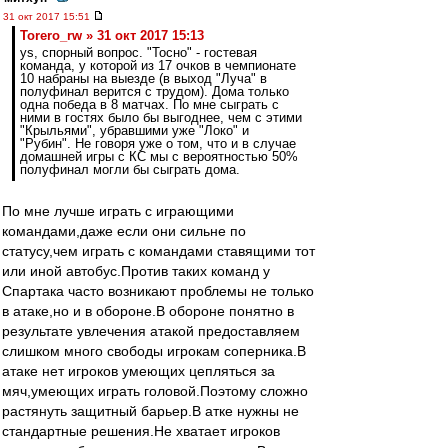
31 окт 2017 15:51
Torero_rw » 31 окт 2017 15:13
ys, спорный вопрос. "Тосно" - гостевая
команда, у которой из 17 очков в чемпионате
10 набраны на выезде (в выход "Луча" в
полуфинал верится с трудом). Дома только
одна победа в 8 матчах. По мне сыграть с
ними в гостях было бы выгоднее, чем с этими
"Крыльями", убравшими уже "Локо" и
"Рубин". Не говоря уже о том, что и в случае
домашней игры с КС мы с вероятностью 50%
полуфинал могли бы сыграть дома.
По мне лучше играть с играющими
командами,даже если они сильне по
статусу,чем играть с командами ставящими тот
или иной автобус.Против таких команд у
Спартака часто возникают проблемы не только
в атаке,но и в обороне.В обороне понятно в
результате увлечения атакой предоставляем
слишком много свободы игрокам соперника.В
атаке нет игроков умеющих цепляться за
мяч,умеющих играть головой.Поэтому сложно
растянуть защитный барьер.В атке нужны не
стандартные решения.Не хватает игроков