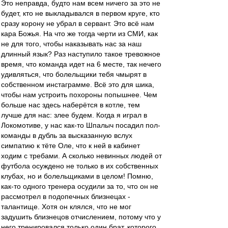
Это неправда, будто нам всем ничего за это не
будет, кто не выкладывался в первом круге, кто
сразу корону не убрал в сервант. Это всё нам
кара Божья. На что же тогда черти из СМИ, как
не для того, чтобы наказывать нас за наш
длинный язык? Раз наступило такое тревожное
время, что команда идет на 6 месте, так нечего
удивляться, что болельщики тебя чмырят в
собственном инстаграмме. Всё это для шика,
чтобы нам устроить похороны попышнее. Чем
больше нас здесь наберётся в котле, тем
лучше для нас: злее будем. Когда я играл в
Локомотиве, у нас как-то Шпалыч посадил пол-
команды в дубль за высказанную вслух
симпатию к тёте Оле, что к ней в кабинет
ходим с требами. А сколько невинных людей от
футбола осуждено не только в их собственных
клубах, но и болельщиками в целом! Помню,
как-то одного тренера осудили за то, что он не
рассмотрел в подопечных близнецах -
талантище. Хотя он клялся, что не мог
задушить близнецов отчислением, потому что у
него тренировался только один брат, которого