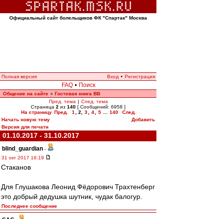
Официальный сайт болельщиков ФК "Спартак" Москва
Полная версия
Вход
•
Регистрация
FAQ
•
Поиск
Общение на сайте
Гостевая книга ВВ
»
Пред. тема
|
След. тема
Страница
2
из
140
[ Сообщений: 6958 ]
На страницу
Пред.
1
,
2
,
3
,
4
,
5
...
140
След.
Начать новую тему
Добавить
Версия для печати
01.10.2017 - 31.10.2017
blind_guardian
-
31 окт 2017 16:19
Стаканов
Для Глушакова Леонид Фёдорович Трахтенберг
это добрый дедушка шутник, чудак балогур.
Последнее сообщение