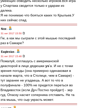
умеющих обводить несколько игроков.Вся игра
у Спартака сводится только к ударам из
далека.
Я не понимаю что бояться каких то Крыльев.У
них сейчас спад.
Nox
-
31 окт 2017 15:50
Гм, а как мы сыграли с этой мышью последний
раз в Самаре?
Eaglesias
-
31 окт 2017 15:48
Пожалуй, соглашусь с американской
диаспорой в лице дядюшки
ys
'a. И не с точки
зрения погоды (она примерно одинаковая в
начале марта, что в Столице, чем в Самаре) -
тут заранее не угадаешь. А вот то что в
полуфинале - 100% не придется переться во
Владивосток (если Дуч Постно пройдет) - зер
гуд. Опаску насчет соперника отставить. Не та
эта мышь, что сыр украсть может.