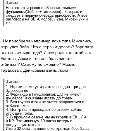
Цитата
Не хватает игроков с оборонительными
функциями(Зобнин+Тимофеев) , которых и
следует в первую очередь приобрести. А все
разговоры на ВВ -Смолов, Луан, Миранчуки и
т.п
.
«Ну приобрели например лоха типа Михалика,
вернулся Зоба. Что с первым делать? Зарплату
платить четыре года? И все ради того чтобы от
Ростова, Анжи и Тосно в большинстве
отбиться? Самому не смешно? Можно
Тарасова с Денисовым взять, лохм»
Цитата
1. Игроки не могут играть через два- три дня.
Здоровья нет
2. Фернандо и Глушаков(как ДК) не имеют
дублеров, и обязаны играть до травм.
3. Вся группа атаки не умеет обороняться и
отбирать мяч.
4. Центр поля проседает во втором тайме,
отсюда и голы.
5. В прошлом сезоне мы не играли в СК , ЛЧ
и КР. Это минимум 10 очков потерь в
следующих матчах.
Итого 32 очка , и вполне конкретная борьба за