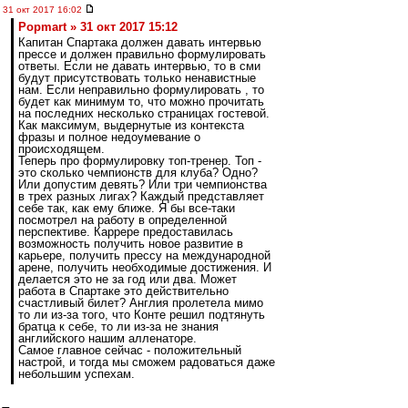
31 окт 2017 16:02
Popmart » 31 окт 2017 15:12
Капитан Спартака должен давать интервью
прессе и должен правильно формулировать
ответы. Если не давать интервью, то в сми
будут присутствовать только ненавистные
нам. Если неправильно формулировать , то
будет как минимум то, что можно прочитать
на последних несколько страницах гостевой.
Как максимум, выдернутые из контекста
фразы и полное недоумевание о
происходящем.
Теперь про формулировку топ-тренер. Топ -
это сколько чемпионств для клуба? Одно?
Или допустим девять? Или три чемпионства
в трех разных лигах? Каждый представляет
себе так, как ему ближе. Я бы все-таки
посмотрел на работу в определенной
перспективе. Каррере предоставилась
возможность получить новое развитие в
карьере, получить прессу на международной
арене, получить необходимые достижения. И
делается это не за год или два. Может
работа в Спартаке это действительно
счастливый билет? Англия пролетела мимо
то ли из-за того, что Конте решил подтянуть
братца к себе, то ли из-за не знания
английского нашим алленаторе.
Самое главное сейчас - положительный
настрой, и тогда мы сможем радоваться даже
небольшим успехам.