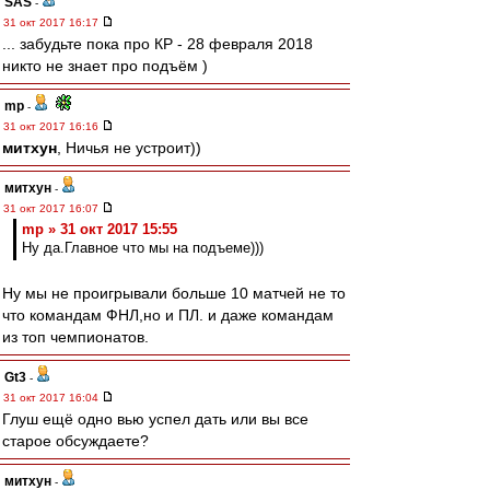
SAS
-
31 окт 2017 16:17
... забудьте пока про КР - 28 февраля 2018
никто не знает про подъём )
mp
-
31 окт 2017 16:16
митхун
, Ничья не устроит))
митхун
-
31 окт 2017 16:07
mp » 31 окт 2017 15:55
Ну да.Главное что мы на подъеме)))
Ну мы не проигрывали больше 10 матчей не то
что командам ФНЛ,но и ПЛ. и даже командам
из топ чемпионатов.
Gt3
-
31 окт 2017 16:04
Глуш ещё одно вью успел дать или вы все
старое обсуждаете?
митхун
-