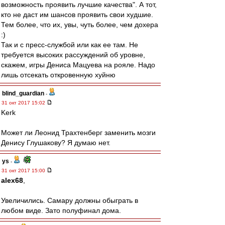
возможность проявить лучшие качества". А тот,
кто не даст им шансов проявить свои худшие.
Тем более, что их, увы, чуть более, чем дохера
:)
Так и с пресс-службой или как ее там. Не
требуется высоких рассуждений об уровне,
скажем, игры Дениса Мацуева на рояле. Надо
лишь отсекать откровенную хуйню
blind_guardian
-
31 окт 2017 15:02
Kerk
Может ли Леонид Трахтенберг заменить мозги
Денису Глушакову? Я думаю нет.
ys
-
31 окт 2017 15:00
alex68
,
Увеличились. Самару должны обыграть в
любом виде. Зато полуфинал дома.