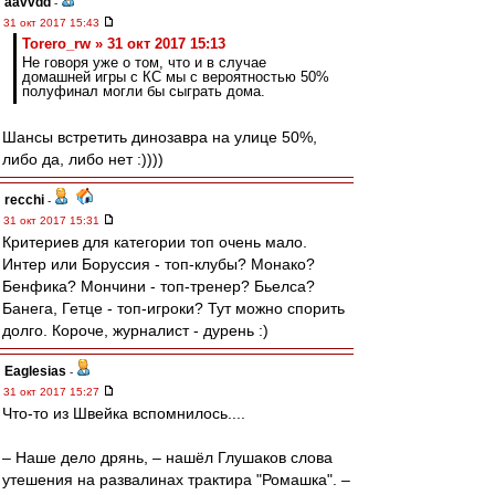
aavvdd
-
31 окт 2017 15:43
Torero_rw » 31 окт 2017 15:13
Не говоря уже о том, что и в случае
домашней игры с КС мы с вероятностью 50%
полуфинал могли бы сыграть дома.
Шансы встретить динозавра на улице 50%,
либо да, либо нет :))))
recchi
-
31 окт 2017 15:31
Критериев для категории топ очень мало.
Интер или Боруссия - топ-клубы? Монако?
Бенфика? Мончини - топ-тренер? Бьелса?
Банега, Гетце - топ-игроки? Тут можно спорить
долго. Короче, журналист - дурень :)
Eaglesias
-
31 окт 2017 15:27
Что-то из Швейка вспомнилось....
– Наше дело дрянь, – нашёл Глушаков слова
утешения на развалинах трактира "Ромашка". –