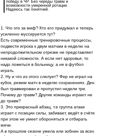
победу в ЧР. Без череды травм и
возможности умеренной ротации.
Надеюсь так понятней.
1. Что это за миф? Кто его придумал и теперь
усиленно муссируется тут?
Есть современные тренировочные процессы,
подвести игрока к двум матчам в неделю на
непродолжительном отрезке не представляет
никакой сложности. А если нет здоровья, то
надо ложиться в больницу, а не в футбол
играть.
2. Ну и что из этого слелует? Фер не играл на
кубок, режим матч в неделю сохранениях. Ден
был травмирован и пропустил недели три.
Почему до травм? Другие команды играют не
до травм?
3. Это прекрасный абзац, т.е группа атаки
играет с позиции силы, забивает, ведёт в счёте
при этом не умеет обороняться и отбирать
мячи.
А в прошлом сезоне умела или зобнин за всех