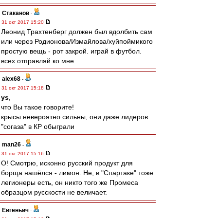
Cтаканов
-
31 окт 2017 15:20
Леонид Трахтенберг должен был вдолбить сам
или через Родионова/Измайлова/хуйпоймикого
простую вещь - рот закрой. играй в футбол.
всех отправляй ко мне.
alex68
-
31 окт 2017 15:18
ys
,
что Вы такое говорите!
крысы невероятно сильны, они даже лидеров
"согаза" в КР обыграли
man26
-
31 окт 2017 15:16
О! Смотрю, исконно русский продукт для
борща нашёлся - лимон. Не, в "Спартаке" тоже
легионеры есть, он никто того же Промеса
образцом русскости не величает.
Евгеньич
-