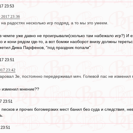
17 23:53
я 2017 23:36
 на радостях несколько игр подряд, а то мы это умеем.
 в чемпе уже давно не проигрывали(сколько там набежало игр?) И 
о и кони рядом где-то, а вот бомжи наоборот внизу должны теретьс
аметил Дима Парфенов, "под праздник попали"
17 23:51
017 23:42
аровал Зе, постоянно передерживал мяч. Голевой пас не изменил 
не изменил мнение??
7 23:51
, песков и прочих богомерзких мест банил без суда и следствия, не
ь.
 23:51