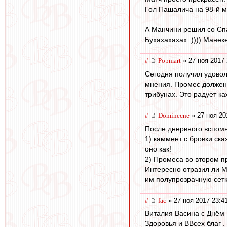
Гол Пашалича на 98-й м
А Манчини решил со Спа
Бухахахахах. )))) Манек
#
Popmart
» 27 ноя 2017 
Сегодня получил удовол
мнения. Промес должен з
трибунах. Это радует ка
#
Dominecne
» 27 ноя 20
После днервного вспомн
1) каммент с бровки ска
оно как!
2) Промеса во втором п
Интересно отразил ли М
им полупрозрачную сет
#
fac
» 27 ноя 2017 23:4
Виталия Васина с Днём 
Здоровья и ВВсех благ .