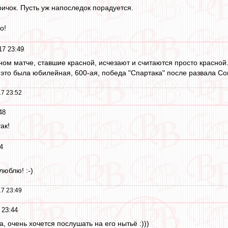
ричок. Пусть уж напоследок порадуется.
о!
17 23:49
дном матче, ставшие красной, исчезают и считаются просто красной
, это была юбилейная, 600-ая, победа "Спартака" после развала Со
7 23:52
48
ак!
4
люблю! :-)
7 23:49
 23:44
а, очень хочется послушать на его нытьё :)))