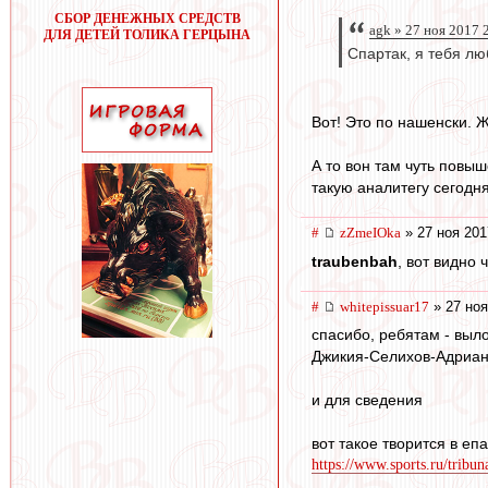
СБОР ДЕНЕЖНЫХ СРЕДСТВ
agk » 27 ноя 2017 
ДЛЯ ДЕТЕЙ ТОЛИКА ГЕРЦЫНА
Спартак, я тебя лю
Вот! Это по нашенски. Ж
А то вон там чуть повыш
такую аналитегу сегодня
#
zZmeIOka
» 27 ноя 201
traubenbah
, вот видно 
#
whitepissuar17
» 27 ноя
спасибо, ребятам - выл
Джикия-Селихов-Адриано
и для сведения
вот такое творится в епа
https://www.sports.ru/tribun