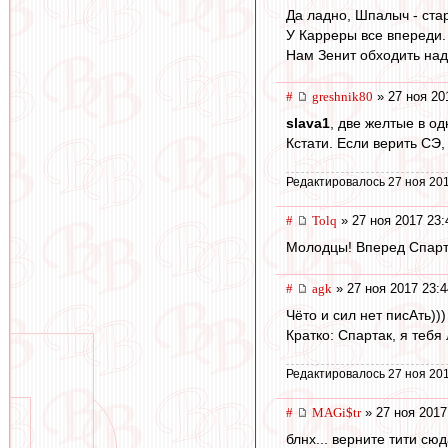
Да ладно, Шпалыч - ста
У Карреры все впереди.
Нам Зенит обходить над
#
greshnik80
» 27 ноя 20
slava1
, две желтые в о
Кстати. Если верить СЭ
Редактировалось 27 ноя 201
#
Tolq
» 27 ноя 2017 23:
Молодцы! Вперед Спарт
#
agk
» 27 ноя 2017 23:4
Чёто и сил нет писАть)))
Кратко: Спартак, я тебя 
Редактировалось 27 ноя 201
#
MAGi$tr
» 27 ноя 2017
блнх... верните тити сюд