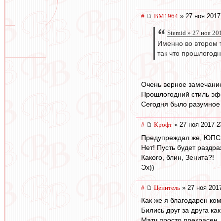
#
BM1964
» 27 ноя 2017
Stemid » 27 ноя 20
Именно во втором 
так что прошлогод
Очень верное замечание
Прошлогодний стиль эф
Сегодня было разумное
#
Крофт
» 27 ноя 2017 2
Предупреждал же, ЮПС
Нет! Пусть будет раздр
Какого, блин, Зенита?!
Эх))
#
Ценитель
» 27 ноя 201
Как же я благодарен ко
Бились друг за друга ка
Матч просто прекрасен.