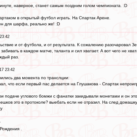
инуте, наверное, станет самым поздним голом чемпионата. :D
ртаком в открытый футбол играть. На Спартак Арене.
ен для шарфа, реально же! :D
23:42
ьствие и от футбола, и от результата. К сожалению разочаровал З
абивать в каждом матче, таланта и сил хватает. А вот чего не хват
ждый раз.
17 23:42
ились два момента по транслции:
зал, что если первый пас делается на Глушакова - Спартак непроиг
ри подаче углового бомжи с фанатки закидывали монетами и он это
ешков это в протоколе? выебать если не отразил. На след домашк
ку
1
Рождения .