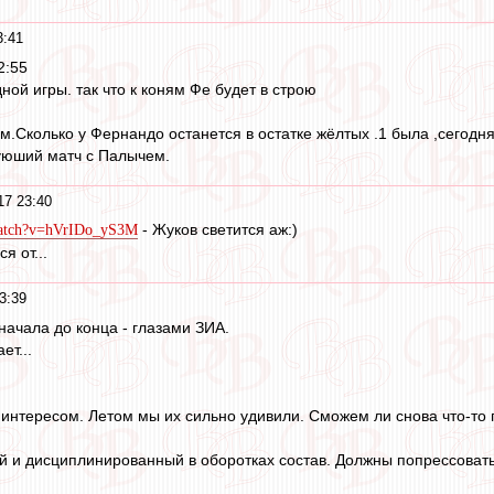
3:41
2:55
дной игры. так что к коням Фе будет в строю
м.Сколько у Фернандо останется в остатке жёлтых .1 была ,сегодн
уюший матч с Палычем.
17 23:40
- Жуков светится аж:)
watch?v=hVrIDo_yS3M
я от...
3:39
 начала до конца - глазами ЗИА.
ет...
 интересом. Летом мы их сильно удивили. Сможем ли снова что-то
 и дисциплинированный в оборотках состав. Должны попрессовать