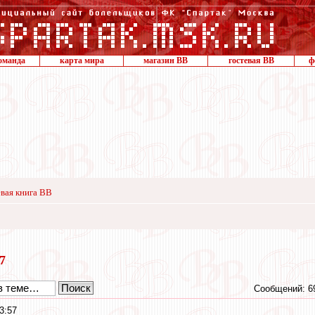
оманда
карта мира
магазин ВВ
гостевая ВВ
ф
вая книга ВВ
17
Сообщений: 6
3:57