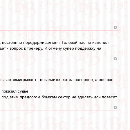
е, постоянно передерживал мяч. Голевой пас не изменил
ает - вопрос к тренеру. И отмечу супер поддержку на
рывает\выигрывает - поглкмится хотел наверное, а оно вон
 показал судье.
у под этим предлогом бомжам сектор не вделять или повесит