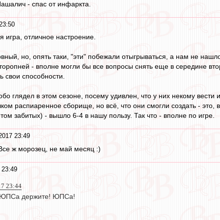
ашалич - спас от инфаркта.
23:50
я игра, отличное настроение.
вный, но, опять таки, "эти" побежали отыгрываться, а нам не нашл
торопней - вполне могли бы все вопросы снять еще в середине вто
ь свои способности.
о глядел в этом сезоне, посему удивлен, что у них некому вести и
ком распиаренное сборище, но всё, что они смогли создать - это,
том забитых) - вышло 6-4 в нашу пользу. Так что - вполне по игре.
2017 23:49
 Все ж морозец, не май месяц :)
 23:49
17 23:44
 ЮПСа держите! ЮПСа!