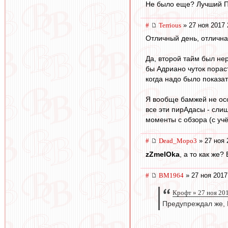
Не было еще? Лучший П
#
Terrious
» 27 ноя 2017 
Отличный день, отлична
Да, второй тайм был нер
бы Адриано чуток порас
когда надо было показат
Я вообще бамжей не особ
все эти пирАдасы - слиш
моменты с обзора (с учё
#
Dead_Mopo3
» 27 ноя 
zZmeIOka
, а то как же?
#
BM1964
» 27 ноя 2017
Крофт » 27 ноя 20
Предупреждал же,