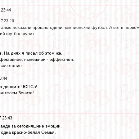
 23:44
17 23:26
тайме показали прошлогодний чемпионский футбол. А вот в первом
ний футбол рулит
. На днях я писал об этом же.
фективнее, нынешний - эффектней.
 сочетание.
3:44
а держите! ЮПСа!
ажителем Зенита!
7 23:43
манде за сегодняшние эмоции.
к одна красно-белая Семья.