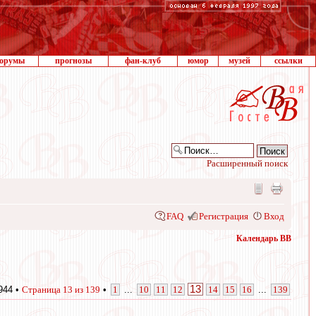
орумы
прогнозы
фан-клуб
юмор
музей
ссылки
Расширенный поиск
FAQ
Регистрация
Вход
Календарь ВВ
13
944 •
Страница
13
из
139
•
1
...
10
11
12
14
15
16
...
139