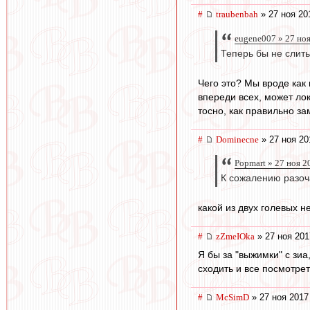
#
traubenbah
» 27 ноя 20
eugene007 » 27 но
Теперь бы не слить
Чего это? Мы вроде как
впереди всех, может лок
тосно, как правильно з
#
Dominecne
» 27 ноя 20
Popmart » 27 ноя 2
К сожалению разоч
какой из двух голевых 
#
zZmeIOka
» 27 ноя 201
Я бы за "выжимки" с зиа
сходить и все посмотрет
#
McSimD
» 27 ноя 2017