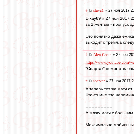
#
slava1
» 27 ноя 2017 2
Dikay89 » 27 ноя 2017 2
за 2 желтые - пропуск о
Это понятно даже ёжика
выходит с тремя.а след
#
Alex Green
» 27 ноя 20
https://www.youtube.com/
"Спартак" помог отвлечьс
#
teorver
» 27 ноя 2017 2
А теперь тот же матч от
Что-то мне это напомина
------------------
А я жду матч с большим
Максимально мобильный