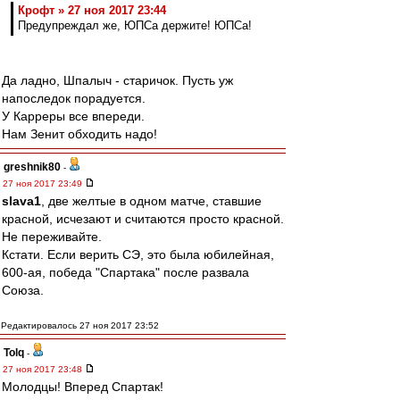
Крофт » 27 ноя 2017 23:44
Предупреждал же, ЮПСа держите! ЮПСа!
Да ладно, Шпалыч - старичок. Пусть уж
напоследок порадуется.
У Карреры все впереди.
Нам Зенит обходить надо!
greshnik80
-
27 ноя 2017 23:49
slava1
, две желтые в одном матче, ставшие
красной, исчезают и считаются просто красной.
Не переживайте.
Кстати. Если верить СЭ, это была юбилейная,
600-ая, победа "Спартака" после развала
Союза.
Редактировалось 27 ноя 2017 23:52
Tolq
-
27 ноя 2017 23:48
Молодцы! Вперед Спартак!