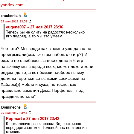
yandex.com
traubenbah
-
27 ноя 2017 23:53
eugene007 » 27 ноя 2017 23:36
Теперь бы не слить на радостях несколько
игр подряд, а то мы это умеем.
Чего это? Мы вроде как в чемпе уже давно не
проигрывали(сколько там набежало игр?) И
ежели не ошибаюсь за последние 5-6 игр
навскидку мы впереди всех, может локо и кони
рядом где-то, а вот бомжи наоборот внизу
должны тереться со всякими сосисками из
Хабары))) мо5ли и хуже, но тосно, как
правильно заметил Дима Парфенов, "под
праздник попали"
Dominecne
-
27 ноя 2017 23:51
Popmart » 27 ноя 2017 23:42
К сожалению разочаровал Зе, постоянно
передерживал мяч. Голевой пас не изменил
мнения.