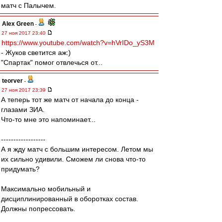
матч с Палычем.
Alex Green
-
27 ноя 2017 23:40
https://www.youtube.com/watch?v=hVrIDo_yS3M
- Жуков светится аж:)
"Спартак" помог отвлечься от...
teorver
-
27 ноя 2017 23:39
А теперь тот же матч от начала до конца -
глазами ЗИА.
Что-то мне это напоминает...
------------------
А я жду матч с большим интересом. Летом мы
их сильно удивили. Сможем ли снова что-то
придумать?
Максимально мобильный и
дисциплинированный в оборотках состав.
Должны попрессовать.