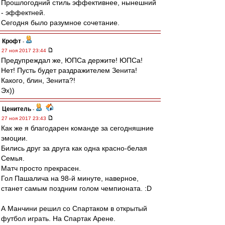
Прошлогодний стиль эффективнее, нынешний
- эффектней.
Сегодня было разумное сочетание.
Крофт
-
27 ноя 2017 23:44
Предупреждал же, ЮПСа держите! ЮПСа!
Нет! Пусть будет раздражителем Зенита!
Какого, блин, Зенита?!
Эх))
Ценитель
-
27 ноя 2017 23:43
Как же я благодарен команде за сегодняшние
эмоции.
Бились друг за друга как одна красно-белая
Семья.
Матч просто прекрасен.
Гол Пашалича на 98-й минуте, наверное,
станет самым поздним голом чемпионата. :D
А Манчини решил со Спартаком в открытый
футбол играть. На Спартак Арене.