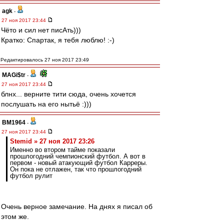
agk
-
27 ноя 2017 23:44
Чёто и сил нет писАть)))
Кратко: Спартак, я тебя люблю! :-)
Редактировалось 27 ноя 2017 23:49
MAGi$tr
-
27 ноя 2017 23:44
блнх... верните тити сюда, очень хочется
послушать на его нытьё :)))
BM1964
-
27 ноя 2017 23:44
Stemid » 27 ноя 2017 23:26
Именно во втором тайме показали
прошлогодний чемпионский футбол. А вот в
первом - новый атакующий футбол Карреры.
Он пока не отлажен, так что прошлогодний
футбол рулит
Очень верное замечание. На днях я писал об
этом же.