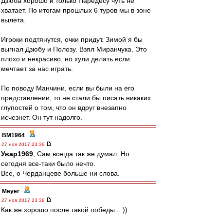
Дзюба хорошо и только Паредесу чуть не
хватает. По итогам прошлых 6 туров мы в зоне
вылета.
Игроки подтянутся, очки придут. Зимой я бы
выгнал Дзюбу и Полозу. Взял Миранчука. Это
плохо и некрасиво, но хули делать если
мечтает за нас играть.
По поводу Манчини, если вы были на его
представлении, то не стали бы писать никаких
глупостей о том, что он вдруг внезапно
исчезнет. Он тут надолго.
BM1964
-
27 ноя 2017 23:39
Увар1969
, Сам всегда так же думал. Но
сегодня все-таки было нечто.
Все, о Черданцеве больше ни слова.
Meyer
-
27 ноя 2017 23:38
Как же хорошо после такой победы... ))