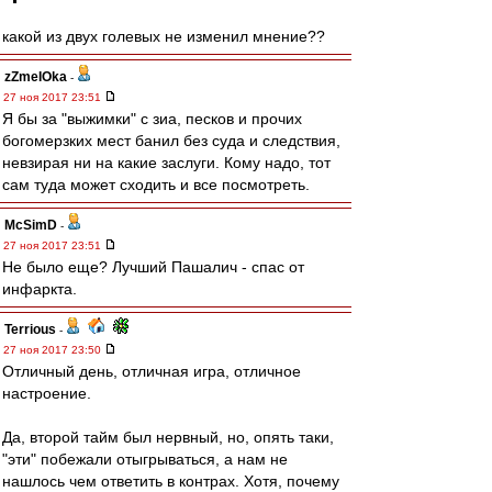
какой из двух голевых не изменил мнение??
zZmeIOka
-
27 ноя 2017 23:51
Я бы за "выжимки" с зиа, песков и прочих
богомерзких мест банил без суда и следствия,
невзирая ни на какие заслуги. Кому надо, тот
сам туда может сходить и все посмотреть.
McSimD
-
27 ноя 2017 23:51
Не было еще? Лучший Пашалич - спас от
инфаркта.
Terrious
-
27 ноя 2017 23:50
Отличный день, отличная игра, отличное
настроение.
Да, второй тайм был нервный, но, опять таки,
"эти" побежали отыгрываться, а нам не
нашлось чем ответить в контрах. Хотя, почему