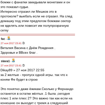
бомжи с фанатки закидывали монетами и он
это показал судье.
Интересно отразил ли Мешков это в
протоколе? выебать если не отразил. На след
домашку под этим предлогом бомжам сектор
не вделять или повесит им полупрозрачную
сетку
fac
-
27 ноя 2017 23:41
Виталия Васина с Днём Рождения .
Здоровья и ВВсех благ .
slava1
-
27 ноя 2017 23:41
Dikay89 » 27 ноя 2017 22:55
за 2 желтые - пропуск одной игры. так что к
коням Фе будет в строю
Это понятно даже ёжикам.Сколько у Фернандо
останется в остатке жёлтых .1 была ,сегодня
плюс 1 или плюс 2? Это важно так как если на
конюшню он выходит с тремя.а следуюший