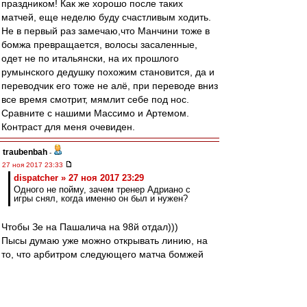
праздником! Как же хорошо после таких
матчей, еще неделю буду счастливым ходить.
Не в первый раз замечаю,что Манчини тоже в
бомжа превращается, волосы засаленные,
одет не по итальянски, на их прошлого
румынского дедушку похожим становится, да и
переводчик его тоже не алё, при переводе вниз
все время смотрит, мямлит себе под нос.
Сравните с нашими Массимо и Артемом.
Контраст для меня очевиден.
traubenbah
-
27 ноя 2017 23:33
dispatcher » 27 ноя 2017 23:29
Одного не пойму, зачем тренер Адриано с
игры снял, когда именно он был и нужен?
Чтобы Зе на Пашалича на 98й отдал)))
Пысы думаю уже можно открывать линию, на
то, что арбитром следующего матча бомжей
будет назначен Вилков и в первом тайме в их
пользу назначат пеналь! :D