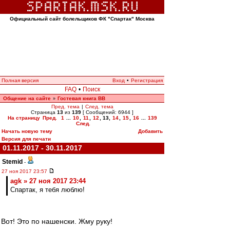
Официальный сайт болельщиков ФК "Спартак" Москва
Полная версия
Вход
•
Регистрация
FAQ
•
Поиск
Общение на сайте
Гостевая книга ВВ
»
Пред. тема
|
След. тема
Страница
13
из
139
[ Сообщений: 6944 ]
На страницу
Пред.
1
...
10
,
11
,
12
,
13
,
14
,
15
,
16
...
139
След.
Начать новую тему
Добавить
Версия для печати
01.11.2017 - 30.11.2017
Stemid
-
27 ноя 2017 23:57
agk » 27 ноя 2017 23:44
Спартак, я тебя люблю!
Вот! Это по нашенски. Жму руку!