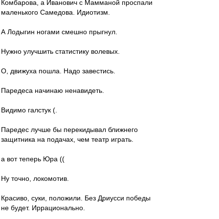
Комбарова, а Иванович с Мамманой проспали
маленького Самедова. Идиотизм.
А Лодыгин ногами смешно прыгнул.
Нужно улучшить статистику волевых.
О, движуха пошла. Надо завестись.
Паредеса начинаю ненавидеть.
Видимо галстук (.
Паредес лучше бы перекидывал ближнего
защитника на подачах, чем театр играть.
а вот теперь Юра ((
Ну точно, локомотив.
Красиво, суки, положили. Без Дриусси победы
не будет. Иррационально.