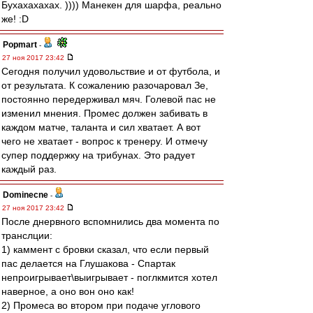
Бухахахахах. )))) Манекен для шарфа, реально
же! :D
Popmart
-
27 ноя 2017 23:42
Сегодня получил удовольствие и от футбола, и
от результата. К сожалению разочаровал Зе,
постоянно передерживал мяч. Голевой пас не
изменил мнения. Промес должен забивать в
каждом матче, таланта и сил хватает. А вот
чего не хватает - вопрос к тренеру. И отмечу
супер поддержку на трибунах. Это радует
каждый раз.
Dominecne
-
27 ноя 2017 23:42
После днервного вспомнились два момента по
транслции:
1) каммент с бровки сказал, что если первый
пас делается на Глушакова - Спартак
непроигрывает\выигрывает - поглкмится хотел
наверное, а оно вон оно как!
2) Промеса во втором при подаче углового