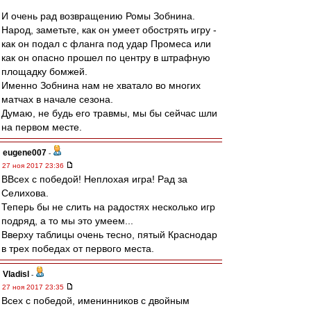
И очень рад возвращению Ромы Зобнина.
Народ, заметьте, как он умеет обострять игру -
как он подал с фланга под удар Промеса или
как он опасно прошел по центру в штрафную
площадку бомжей.
Именно Зобнина нам не хватало во многих
матчах в начале сезона.
Думаю, не будь его травмы, мы бы сейчас шли
на первом месте.
eugene007
-
27 ноя 2017 23:36
ВВсех с победой! Неплохая игра! Рад за
Селихова.
Теперь бы не слить на радостях несколько игр
подряд, а то мы это умеем...
Вверху таблицы очень тесно, пятый Краснодар
в трех победах от первого места.
Vladisl
-
27 ноя 2017 23:35
Всех с победой, именинников с двойным