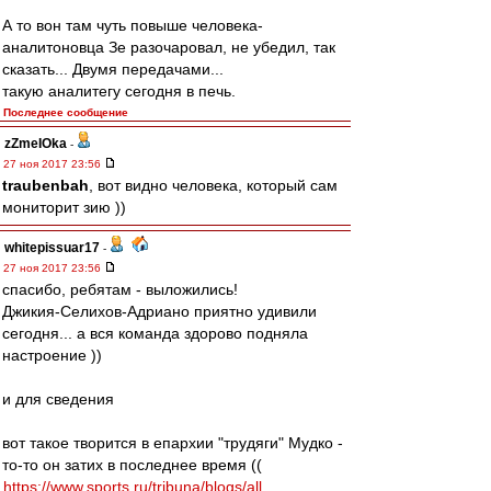
А то вон там чуть повыше человека-
аналитоновца Зе разочаровал, не убедил, так
сказать... Двумя передачами...
такую аналитегу сегодня в печь.
Последнее сообщение
zZmeIOka
-
27 ноя 2017 23:56
traubenbah
, вот видно человека, который сам
мониторит зию ))
whitepissuar17
-
27 ноя 2017 23:56
спасибо, ребятам - выложились!
Джикия-Селихов-Адриано приятно удивили
сегодня... а вся команда здорово подняла
настроение ))
и для сведения
вот такое творится в епархии "трудяги" Мудко -
то-то он затих в последнее время ((
https://www.sports.ru/tribuna/blogs/all ...