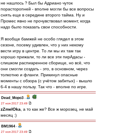
не нашлось ? Был бы Адриано чуток
порасторопней - вполне могли бы все вопросы
снять еще в середине второго тайма. Ну и
Промес явно не прочувствовал момент, когда
надо было показать свои способности.
Я вообще бамжей не особо глядел в этом
сезоне, посему удивлен, что у них некому
вести игру в центре. То ли мы их там так
хорошо прижали, то ли все эти пирАдасы -
слишком распиаренное сборище, но всё, что
они смогли создать - это, в основном, через
толкотню и фланги. Прикинул опасные
моменты с обзора (с учётом забитых) - вышло
6-4 в нашу пользу. Так что - вполне по игре.
Dead_Mopo3
-
27 ноя 2017 23:49
zZmeIOka
, а то как же? Все ж морозец, не май
месяц :)
BM1964
-
27 ноя 2017 23:49