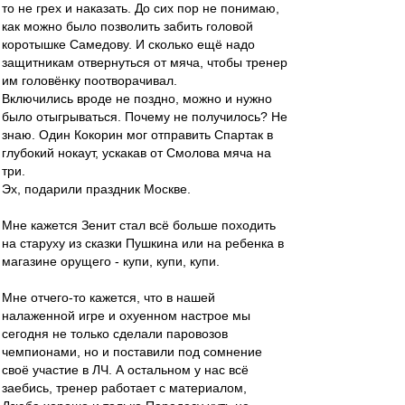
то не грех и наказать. До сих пор не понимаю,
как можно было позволить забить головой
коротышке Самедову. И сколько ещё надо
защитникам отвернуться от мяча, чтобы тренер
им головёнку поотворачивал.
Включились вроде не поздно, можно и нужно
было отыгрываться. Почему не получилось? Не
знаю. Один Кокорин мог отправить Спартак в
глубокий нокаут, ускакав от Смолова мяча на
три.
Эх, подарили праздник Москве.
Мне кажется Зенит стал всё больше походить
на старуху из сказки Пушкина или на ребенка в
магазине орущего - купи, купи, купи.
Мне отчего-то кажется, что в нашей
налаженной игре и охуенном настрое мы
сегодня не только сделали паровозов
чемпионами, но и поставили под сомнение
своё участие в ЛЧ. А остальном у нас всё
заебись, тренер работает с материалом,