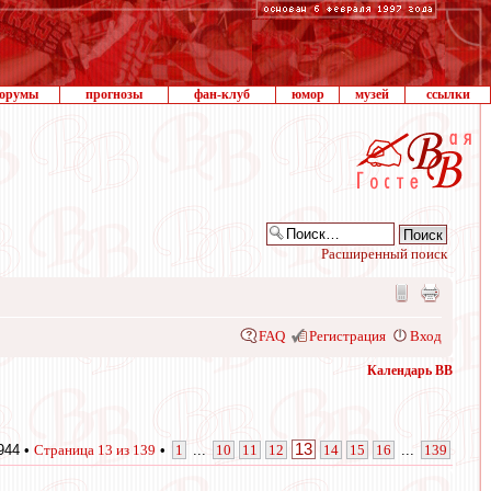
орумы
прогнозы
фан-клуб
юмор
музей
ссылки
Расширенный поиск
FAQ
Регистрация
Вход
Календарь ВВ
13
944 •
Страница
13
из
139
•
1
...
10
11
12
14
15
16
...
139