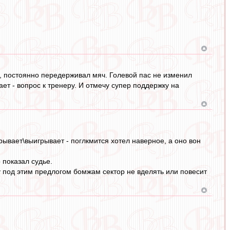
е, постоянно передерживал мяч. Голевой пас не изменил
ает - вопрос к тренеру. И отмечу супер поддержку на
рывает\выигрывает - поглкмится хотел наверное, а оно вон
 показал судье.
у под этим предлогом бомжам сектор не вделять или повесит