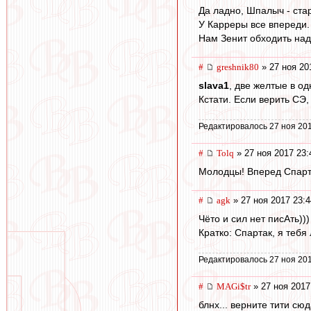
Да ладно, Шпалыч - ста
У Карреры все впереди.
Нам Зенит обходить над
#
greshnik80
» 27 ноя 20
slava1
, две желтые в о
Кстати. Если верить СЭ
Редактировалось 27 ноя 201
#
Tolq
» 27 ноя 2017 23:
Молодцы! Вперед Спарт
#
agk
» 27 ноя 2017 23:4
Чёто и сил нет писАть)))
Кратко: Спартак, я тебя 
Редактировалось 27 ноя 201
#
MAGi$tr
» 27 ноя 2017
блнх... верните тити сюд