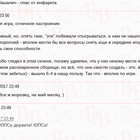
ашалич - спас от инфаркта.
23:50
я игра, отличное настроение.
вный, но, опять таки, "эти" побежали отыгрываться, а нам не нашл
торопней - вполне могли бы все вопросы снять еще в середине вто
ь свои способности.
о глядел в этом сезоне, посему удивлен, что у них некому вести и
ком распиаренное сборище, но всё, что они смогли создать - это,
том забитых) - вышло 6-4 в нашу пользу. Так что - вполне по игре.
2017 23:49
 Все ж морозец, не май месяц :)
 23:49
17 23:44
 ЮПСа держите! ЮПСа!