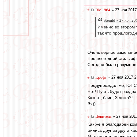
#
BM1964
» 27 ноя 2017
Stemid » 27 ноя 20
Именно во втором 
так что прошлогод
Очень верное замечание
Прошлогодний стиль эф
Сегодня было разумное
#
Крофт
» 27 ноя 2017 2
Предупреждал же, ЮПС
Нет! Пусть будет раздр
Какого, блин, Зенита?!
Эх))
#
Ценитель
» 27 ноя 201
Как же я благодарен ко
Бились друг за друга ка
Матч просто прекрасен.