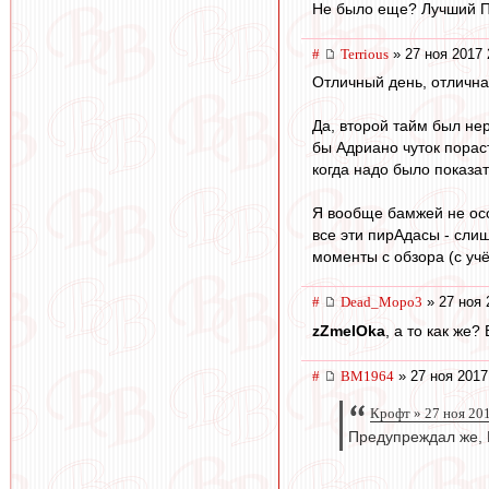
Не было еще? Лучший П
#
Terrious
» 27 ноя 2017 
Отличный день, отлична
Да, второй тайм был нер
бы Адриано чуток порас
когда надо было показат
Я вообще бамжей не особ
все эти пирАдасы - слиш
моменты с обзора (с учё
#
Dead_Mopo3
» 27 ноя 
zZmeIOka
, а то как же?
#
BM1964
» 27 ноя 2017
Крофт » 27 ноя 20
Предупреждал же,