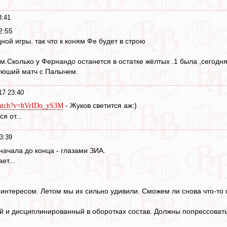
3:41
2:55
дной игры. так что к коням Фе будет в строю
м.Сколько у Фернандо останется в остатке жёлтых .1 была ,сегодн
уюший матч с Палычем.
17 23:40
- Жуков светится аж:)
watch?v=hVrIDo_yS3M
я от...
3:39
 начала до конца - глазами ЗИА.
ет...
 интересом. Летом мы их сильно удивили. Сможем ли снова что-то
 и дисциплинированный в оборотках состав. Должны попрессовать