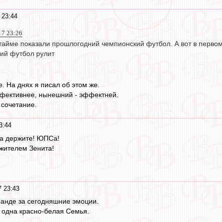
 23:44
17 23:26
тайме показали прошлогодний чемпионский футбол. А вот в первом
ний футбол рулит
. На днях я писал об этом же.
фективнее, нынешний - эффектней.
 сочетание.
3:44
а держите! ЮПСа!
ажителем Зенита!
7 23:43
манде за сегодняшние эмоции.
к одна красно-белая Семья.