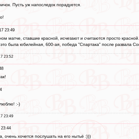
ричок. Пусть уж напоследок порадуется.
о!
17 23:49
дном матче, ставшие красной, исчезают и считаются просто красной
, это была юбилейная, 600-ая, победа "Спартака" после развала Со
7 23:52
48
ак!
4
люблю! :-)
7 23:49
 23:44
а, очень хочется послушать на его нытьё :)))