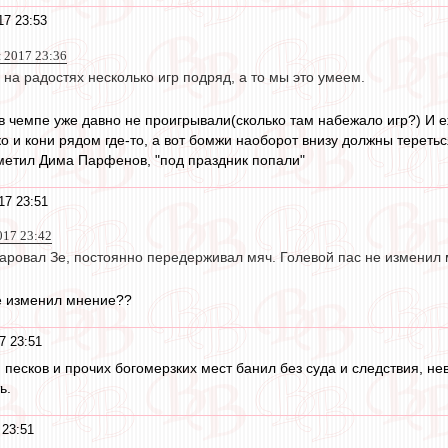
17 23:53
я 2017 23:36
 на радостях несколько игр подряд, а то мы это умеем.
 в чемпе уже давно не проигрывали(сколько там набежало игр?) И 
о и кони рядом где-то, а вот бомжи наоборот внизу должны теретьс
аметил Дима Парфенов, "под праздник попали"
17 23:51
017 23:42
аровал Зе, постоянно передерживал мяч. Голевой пас не изменил 
не изменил мнение??
7 23:51
, песков и прочих богомерзких мест банил без суда и следствия, не
ь.
 23:51