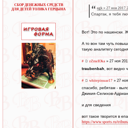
СБОР ДЕНЕЖНЫХ СРЕДСТВ
agk » 27 ноя 2017 
ДЛЯ ДЕТЕЙ ТОЛИКА ГЕРЦЫНА
Спартак, я тебя лю
Вот! Это по нашенски. Ж
А то вон там чуть повыш
такую аналитегу сегодня
#
zZmeIOka
» 27 ноя 201
traubenbah
, вот видно 
#
whitepissuar17
» 27 ноя
спасибо, ребятам - выл
Джикия-Селихов-Адриано
и для сведения
вот такое творится в епа
https://www.sports.ru/tribun