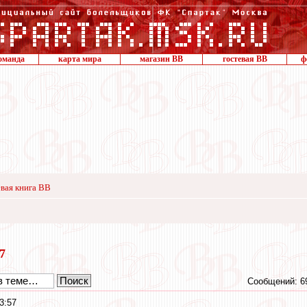
оманда
карта мира
магазин ВВ
гостевая ВВ
ф
вая книга ВВ
17
Сообщений: 6
3:57