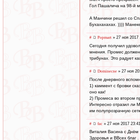
Гол Пашалича на 98-й м
А Манчини решил со Спа
Бухахахахах. )))) Манек
#
Popmart
» 27 ноя 2017 
Сегодня получил удовол
мнения. Промес должен з
трибунах. Это радует ка
#
Dominecne
» 27 ноя 20
После днервного вспомн
1) каммент с бровки ска
оно как!
2) Промеса во втором п
Интересно отразил ли М
им полупрозрачную сет
#
fac
» 27 ноя 2017 23:4
Виталия Васина с Днём 
Здоровья и ВВсех благ .