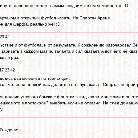
инуте, наверное, станет самым поздним голом чемпионата. :D
ртаком в открытый футбол играть. На Спартак Арене.
ен для шарфа, реально же! :D
23:42
ьствие и от футбола, и от результата. К сожалению разочаровал З
абивать в каждом матче, таланта и сил хватает. А вот чего не хват
ждый раз.
17 23:42
ились два момента по транслции:
зал, что если первый пас делается на Глушакова - Спартак непроиг
ри подаче углового бомжи с фанатки закидывали монетами и он это
ешков это в протоколе? выебать если не отразил. На след домашк
ку
1
Рождения .