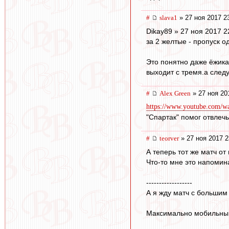
#
slava1
» 27 ноя 2017 2
Dikay89 » 27 ноя 2017 2
за 2 желтые - пропуск о
Это понятно даже ёжика
выходит с тремя.а след
#
Alex Green
» 27 ноя 20
https://www.youtube.com/
"Спартак" помог отвлечьс
#
teorver
» 27 ноя 2017 2
А теперь тот же матч от
Что-то мне это напомина
------------------
А я жду матч с большим
Максимально мобильный