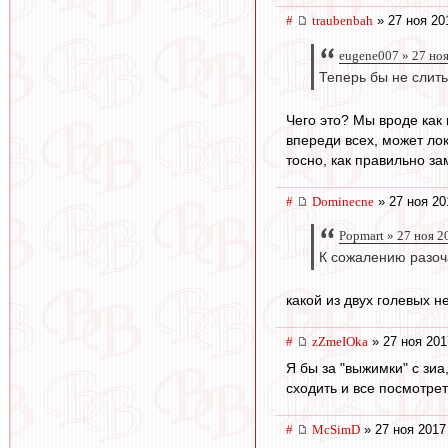
#
traubenbah
» 27 ноя 20
eugene007 » 27 но
Теперь бы не слить
Чего это? Мы вроде как
впереди всех, может лок
тосно, как правильно з
#
Dominecne
» 27 ноя 20
Popmart » 27 ноя 2
К сожалению разоч
какой из двух голевых 
#
zZmeIOka
» 27 ноя 201
Я бы за "выжимки" с зиа
сходить и все посмотрет
#
McSimD
» 27 ноя 2017