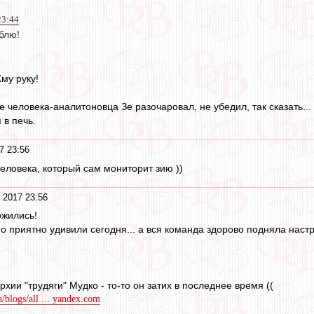
23:44
блю!
му руку!
е человека-аналитоновца Зе разочаровал, не убедил, так сказать...
 в печь.
7 23:56
человека, который сам мониторит зию ))
 2017 23:56
ожились!
 приятно удивили сегодня... а вся команда здорово подняла настр
рхии "трудяги" Мудко - то-то он затих в последнее время ((
a/blogs/all ... yandex.com