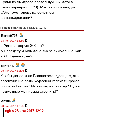
Судья из Дмитрова провел лучший матч в
своей карьере (c, СЭ). Мы так и поняли, да.
СЭкс тоже теперь на болотном
финансировании?
Редактировалось 28 ноя 2017 12:43
Bordo0706
-
28 ноя 2017 12:39
а Ригони вторую ЖК, не?
А Паредесу и Маммане ЖК за симуляцию, как
в АПЛ делают, не?
зpитель
-
28 ноя 2017 12:26
Как бы донести до Главнокомандующего, что
аргентинские орлы Фурсенки калечат игроков
сборной России? Может через твиттер? Ну не
подметные же письма строчить!?
Ansfil
-
28 ноя 2017 12:25
agk » 28 ноя 2017 12:12