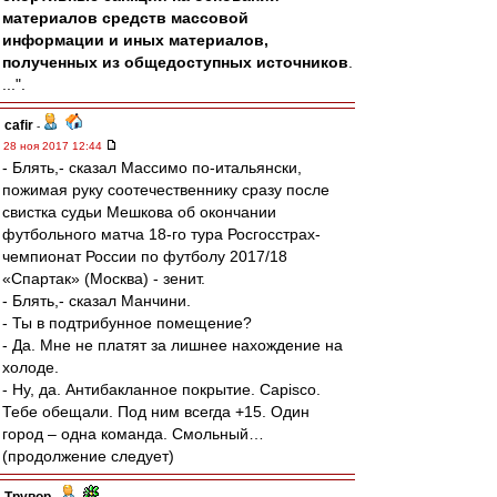
материалов средств массовой
информации и иных материалов,
полученных из общедоступных источников
.
...".
cafir
-
28 ноя 2017 12:44
- Блять,- сказал Массимо по-итальянски,
пожимая руку соотечественнику сразу после
свистка судьи Мешкова об окончании
футбольного матча 18-го тура Росгосстрах-
чемпионат России по футболу 2017/18
«Спартак» (Москва) - зенит.
- Блять,- сказал Манчини.
- Ты в подтрибунное помещение?
- Да. Мне не платят за лишнее нахождение на
холоде.
- Ну, да. Антибакланное покрытие. Сapisco.
Тебе обещали. Под ним всегда +15. Один
город – одна команда. Смольный…
(продолжение следует)