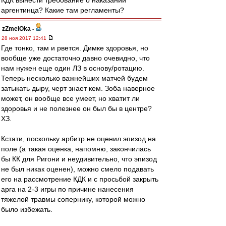
КДК вынести требование о наказании
аргентинца? Какие там регламенты?
zZmeIOka
-
28 ноя 2017 12:41
Где тонко, там и рвется. Димке здоровья, но
вообще уже достаточно давно очевидно, что
нам нужен еще один ЛЗ в основу/ротацию.
Теперь несколько важнейших матчей будем
затыкать дыру, черт знает кем. Зоба наверное
может, он вообще все умеет, но хватит ли
здоровья и не полезнее он был бы в центре?
ХЗ.
Кстати, поскольку арбитр не оценил эпизод на
поле (а такая оценка, напомню, закончилась
бы КК для Ригони и неудивительно, что эпизод
не был никак оценен), можно смело подавать
его на рассмотрение КДК и с просьбой закрыть
арга на 2-3 игры по причине нанесения
тяжелой травмы сопернику, которой можно
было избежать.