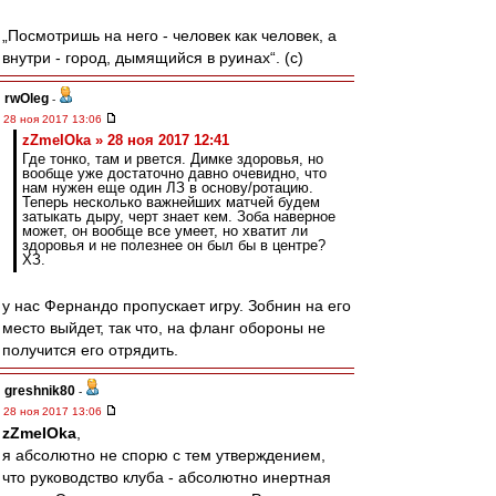
„Посмотришь на него - человек как человек, а
внутри - город, дымящийся в руинах“. (c)
rwOleg
-
28 ноя 2017 13:06
zZmeIOka » 28 ноя 2017 12:41
Где тонко, там и рвется. Димке здоровья, но
вообще уже достаточно давно очевидно, что
нам нужен еще один ЛЗ в основу/ротацию.
Теперь несколько важнейших матчей будем
затыкать дыру, черт знает кем. Зоба наверное
может, он вообще все умеет, но хватит ли
здоровья и не полезнее он был бы в центре?
ХЗ.
у нас Фернандо пропускает игру. Зобнин на его
место выйдет, так что, на фланг обороны не
получится его отрядить.
greshnik80
-
28 ноя 2017 13:06
zZmeIOka
,
я абсолютно не спорю с тем утверждением,
что руководство клуба - абсолютно инертная