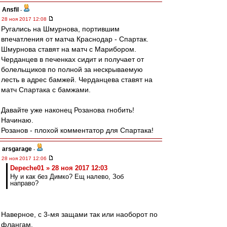
Ansfil
-
28 ноя 2017 12:08
Ругались на Шмурнова, портившим
впечатления от матча Краснодар - Спартак.
Шмурнова ставят на матч с Марибором.
Черданцев в печенках сидит и получает от
болельщиков по полной за нескрываемую
лесть в адрес бамжей. Черданцева ставят на
матч Спартака с бамжами.
Давайте уже наконец Розанова гнобить!
Начинаю.
Розанов - плохой комментатор для Спартака!
arsgarage
-
28 ноя 2017 12:06
Depeche01 » 28 ноя 2017 12:03
Ну и как без Димко? Ещ налево, Зоб
направо?
Наверное, с 3-мя защами так или наоборот по
флангам.