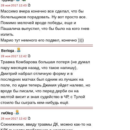
Трувор
-
28 ноя 2017 12:43
Массимо вчера конечно все сделал, что бы
болельщиков порадовать. Ну вот просто все.
Помимо мелочей вроде победы, еще и
Пашалича выпустил, что бы было на кого гнев
излить.
Марио тут немного его подвел, конечно ))))
Berloga
-
28 ноя 2017 12:42
Травма Комбарова большая потеря (не думал
пару месяцев назад, что такое напишу),
Дмитрий набрал отличную форму и в
последних матчах был одним из лучших на
поле, по идеи теперь Джикия уйдет налево, но
вроде бы писали, что перед дерби он на
желтой висит и зная судейство в ЧР, с Тулой
стоило бы сыграть кем-нибудь ещё.
rwOleg
-
28 ноя 2017 12:42
Сокнижники, ввиду травмы ДК, можно как-то на