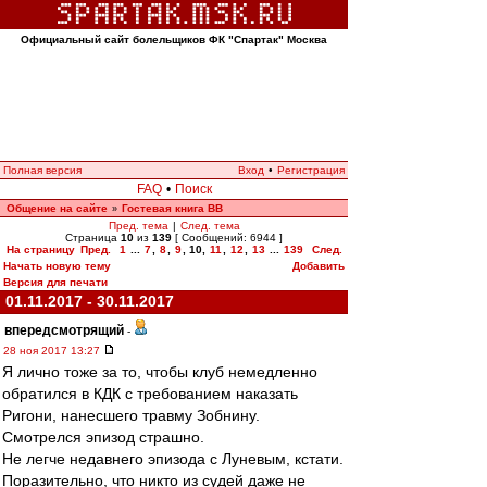
Официальный сайт болельщиков ФК "Спартак" Москва
Полная версия
Вход
•
Регистрация
FAQ
•
Поиск
Общение на сайте
Гостевая книга ВВ
»
Пред. тема
|
След. тема
Страница
10
из
139
[ Сообщений: 6944 ]
На страницу
Пред.
1
...
7
,
8
,
9
,
10
,
11
,
12
,
13
...
139
След.
Начать новую тему
Добавить
Версия для печати
01.11.2017 - 30.11.2017
впередсмотрящий
-
28 ноя 2017 13:27
Я лично тоже за то, чтобы клуб немедленно
обратился в КДК с требованием наказать
Ригони, нанесшего травму Зобнину.
Смотрелся эпизод страшно.
Не легче недавнего эпизода с Луневым, кстати.
Поразительно, что никто из судей даже не