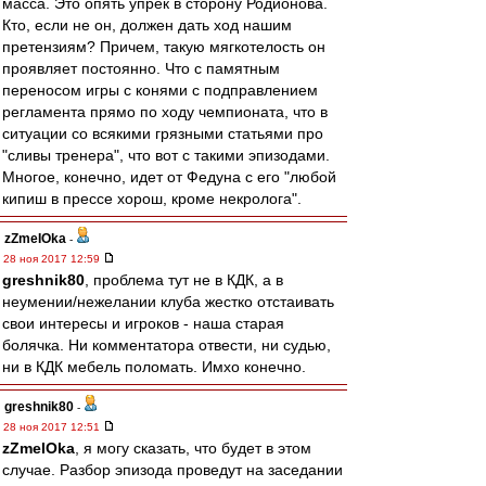
масса. Это опять упрек в сторону Родионова.
Кто, если не он, должен дать ход нашим
претензиям? Причем, такую мягкотелость он
проявляет постоянно. Что с памятным
переносом игры с конями с подправлением
регламента прямо по ходу чемпионата, что в
ситуации со всякими грязными статьями про
"сливы тренера", что вот с такими эпизодами.
Многое, конечно, идет от Федуна с его "любой
кипиш в прессе хорош, кроме некролога".
zZmeIOka
-
28 ноя 2017 12:59
greshnik80
, проблема тут не в КДК, а в
неумении/нежелании клуба жестко отстаивать
свои интересы и игроков - наша старая
болячка. Ни комментатора отвести, ни судью,
ни в КДК мебель поломать. Имхо конечно.
greshnik80
-
28 ноя 2017 12:51
zZmeIOka
, я могу сказать, что будет в этом
случае. Разбор эпизода проведут на заседании