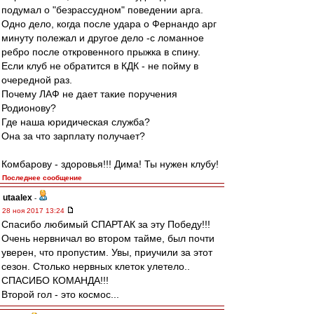
подумал о "безрассудном" поведении арга.
Одно дело, когда после удара о Фернандо арг
минуту полежал и другое дело -с ломанное
ребро после откровенного прыжка в спину.
Если клуб не обратится в КДК - не пойму в
очередной раз.
Почему ЛАФ не дает такие поручения
Родионову?
Где наша юридическая служба?
Она за что зарплату получает?
Комбарову - здоровья!!! Дима! Ты нужен клубу!
Последнее сообщение
utaalex
-
28 ноя 2017 13:24
Спасибо любимый СПАРТАК за эту Победу!!!
Очень нервничал во втором тайме, был почти
уверен, что пропустим. Увы, приучили за этот
сезон. Столько нервных клеток улетело..
СПАСИБО КОМАНДА!!!
Второй гол - это космос...