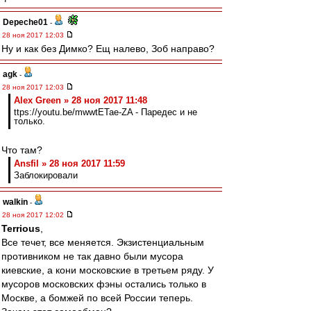
Depeche01
-
28 ноя 2017 12:03
Ну и как без Димко? Ещ налево, Зоб направо?
agk
-
28 ноя 2017 12:03
Alex Green » 28 ноя 2017 11:48
ttps://youtu.be/mwwtETae-ZA - Паредес и не
только.
Что там?
Ansfil » 28 ноя 2017 11:59
Заблокировали
walkin
-
28 ноя 2017 12:02
Terrious
,
Все течет, все меняется. Экзистенциальным
противником не так давно были мусора
киевские, а кони московские в третьем ряду. У
мусоров московских фэны остались только в
Москве, а бомжей по всей России теперь.