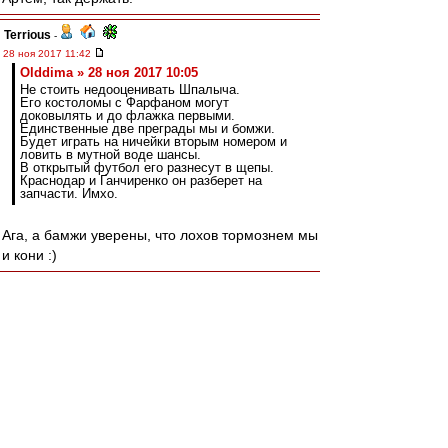
Terrious
-
28 ноя 2017 11:42
Olddima » 28 ноя 2017 10:05
Не стоить недооценивать Шпалыча.
Его костоломы с Фарфаном могут
доковылять и до флажка первыми.
Единственные две преграды мы и бомжи.
Будет играть на ничейки вторым номером и
ловить в мутной воде шансы.
В открытый футбол его разнесут в щепы.
Краснодар и Ганчиренко он разберет на
запчасти. Имхо.
Ага, а бамжи уверены, что лохов тормознем мы
и кони :)
RoughBoy
-
28 ноя 2017 11:42
тайцзун » 28 ноя 2017 11:29
Почему нет шума о судействе?
А кто этим будет заниматься? Безумный Трах?
agk
-