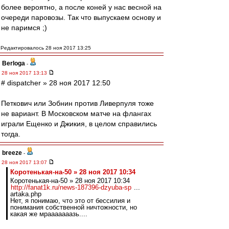
более вероятно, а после коней у нас весной на
очереди паровозы. Так что выпускаем основу и
не паримся ;)
Редактировалось 28 ноя 2017 13:25
Berloga
-
28 ноя 2017 13:13
# dispatcher » 28 ноя 2017 12:50
Петкович или Зобнин против Ливерпуля тоже
не вариант. В Московском матче на флангах
играли Ещенко и Джикия, в целом справились
тогда.
breeze
-
28 ноя 2017 13:07
Коротенькая-на-50 » 28 ноя 2017 10:34
Коротенькая-на-50 » 28 ноя 2017 10:34
http://fanat1k.ru/news-187396-dzyuba-sp
...
artaka.php
Нет, я понимаю, что это от бессилия и
понимания собственной ничтожности, но
какая же мрааааааазь....