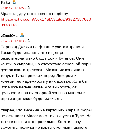
Ryka
-
28 ноя 2017 13:22
Мразота, другого слова не подберу.
https://twitter.com/Alex17SM/status/93527387653
9478018
zZmeIOka
-
28 ноя 2017 13:22
Перевод Джикии на фланг с учетом травмы
Таски будет значить, что в центре
безальтернативно будут Бок и Кутепов. Они
конечно сыграны, но отсутствие основной пары
дефов как-то тревожит. Можно их конечно в
тонус в Туле привести перед Ливером и
конями, но надежность у них аховая. Хоть бы
Зоба уже целые матчи мог выносить, от
цельности нашей опорной зоны во многом и
игра защитников будет зависеть.
Уверен, что висение на карточках Фера и Жоры
не остановит Массимо от их выпуска в Туле. Не
тот человек, и это правильно. Кстати, хочу
заметить, получение карты с конями намного