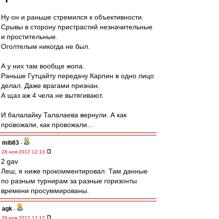
Ну он и раньше стремился к объективности.
Срывы в сторону пристрастий незначительные
и простительные.
Оголтелым никогда не был.
А у них там вообще жопа.
Раньше Гутцайту передачу Карпин в одно лицо
делал. Даже врагами признан.
А щаз аж 4 чела не вытягивают.
И балалайку Талалаева вернули. А как
провожали, как провожали...
mib83
-
28 ноя 2017 12:13
2 gav
Леш, я ниже прокомментировал. Там данные
по разным турнирам за разные горизонты
времени просуммированы.
agk
-
28 ноя 2017 12:12