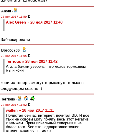
Зачем этот самообман?
Ansfil
-
28 ноя 2017 11:59
Alex Green » 28 ноя 2017 11:48
Заблокировали
Bordo0706
-
28 ноя 2017 11:55
Terrious » 28 ноя 2017 11:42
Ага, а бамжи уверены, что лохов тормознем
мы и кони
кони их теперь смогут тормознуть только в
следующем сезоне ;)
Terrious
-
28 ноя 2017 11:52
walkin » 28 ноя 2017 11:11
Полистал сейчас интернет, почитал ВВ. И все
таки не совсем могу понять весь этот негатив
к бомжам. Принципиальный соперник и не
более того. Все это недопротивостояние
столиц такая чушь, имхо...