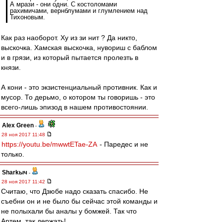
А мрази - они одни. С костоломами
рахимичами, вернблумами и глумлением над
Тихоновым.
Как раз наоборот. Ху из зи нит ? Да никто,
выскочка. Хамская выскочка, нувориш с баблом
и в грязи, из который пытается пролезть в
князи.
А кони - это экзистенциальный противник. Как и
мусор. То дерьмо, о котором ты говоришь - это
всего-лишь эпизод в нашем противостоянии.
Alex Green
-
28 ноя 2017 11:48
https://youtu.be/mwwtETae-ZA
- Паредес и не
только.
Sharkыч
-
28 ноя 2017 11:42
Считаю, что Дзюбе надо сказать спасибо. Не
съебни он и не было бы сейчас этой команды и
не полыхали бы аналы у бомжей. Так что
Артем, так держать!