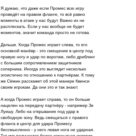
Я думаю, что даже если Промес всю игру
проведёт на правом фланге, то всё равно
моменты в атаке у нас будут. Важно их не
расплескать. Если у нас вообще не будет
моментов, значит команда просто не готова.
Дальше. Когда Промес играет слева, то его
основной манёвр - это смещение в центр под
правую ногу и удар по воротам, либо дриблинг
с большим сопротивлением защитников
соперника. Иногда это выглядит несколько
эгоистично по отношению к партнёрам. К тому
же Сёмин расскажет об этой манере Квинси
своим игрокам. Да они это и так знают.
А когда Промес играет справа, то он больше
нацелен на передачу партнёру - например Зе
Луишу. Либо на открывание под удар в
свободную зону. Ведь смещаться с правого
фланга в центр для удара Промесу
бессмысленно - у него левая нога не ударная.
Тут кмк получается более командная история.