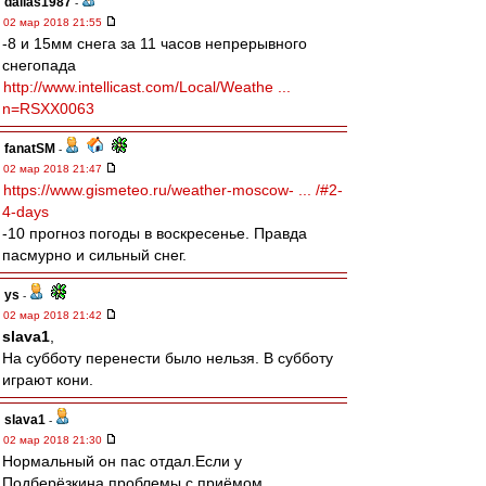
dallas1987
-
02 мар 2018 21:55
-8 и 15мм снега за 11 часов непрерывного
снегопада
http://www.intellicast.com/Local/Weathe ...
n=RSXX0063
fanatSM
-
02 мар 2018 21:47
https://www.gismeteo.ru/weather-moscow- ... /#2-
4-days
-10 прогноз погоды в воскресенье. Правда
пасмурно и сильный снег.
ys
-
02 мар 2018 21:42
slava1
,
На субботу перенести было нельзя. В субботу
играют кони.
slava1
-
02 мар 2018 21:30
Нормальный он пас отдал.Если у
Подберёзкина проблемы с приёмом