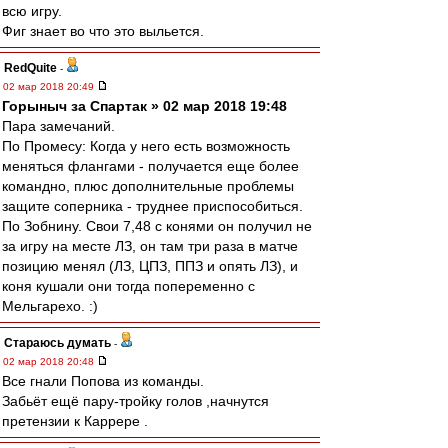
всю игру.
Фиг знает во что это выльется.
RedQuite
-
02 мар 2018 20:49
Горыныч за Спартак » 02 мар 2018 19:48
Пара замечаний.
По Промесу: Когда у него есть возможность
меняться флангами - получается еще более
командно, плюс дополнительные проблемы
защите соперника - труднее приспособиться.
По Зобнину. Свои 7,48 с конями он получил не
за игру на месте ЛЗ, он там три раза в матче
позицию менял (ЛЗ, ЦПЗ, ППЗ и опять ЛЗ), и
коня кушали они тогда попеременно с
Мельгарехо. :)
Стараюсь думать
-
02 мар 2018 20:48
Все гнали Попова из команды.
Забьёт ещё пару-тройку голов ,начнутся
претензии к Каррере .