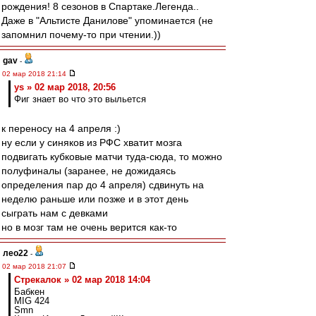
рождения! 8 сезонов в Спартаке.Легенда..
Даже в "Альтисте Данилове" упоминается (не
запомнил почему-то при чтении.))
gav
-
02 мар 2018 21:14
ys » 02 мар 2018, 20:56
Фиг знает во что это выльется
к переносу на 4 апреля :)
ну если у синяков из РФС хватит мозга
подвигать кубковые матчи туда-сюда, то можно
полуфиналы (заранее, не дожидаясь
определения пар до 4 апреля) сдвинуть на
неделю раньше или позже и в этот день
сыграть нам с девками
но в мозг там не очень верится как-то
лео22
-
02 мар 2018 21:07
Стрекалок » 02 мар 2018 14:04
Бабкен
MIG 424
Smn