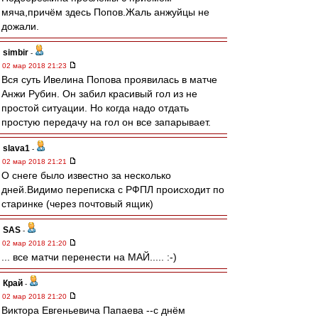
мяча,причём здесь Попов.Жаль анжуйцы не
дожали.
simbir
-
02 мар 2018 21:23
Вся суть Ивелина Попова проявилась в матче
Анжи Рубин. Он забил красивый гол из не
простой ситуации. Но когда надо отдать
простую передачу на гол он все запарывает.
slava1
-
02 мар 2018 21:21
О снеге было известно за несколько
дней.Видимо переписка с РФПЛ происходит по
старинке (через почтовый ящик)
SAS
-
02 мар 2018 21:20
... все матчи перенести на МАЙ..... :-)
Край
-
02 мар 2018 21:20
Виктора Евгеньевича Папаева --с днём