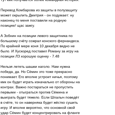
Перевод Комбарова из защиты в полузащиту
может окрылить Дмитрия - он подумает: ну
наконец-то меня поставили на родную
позицию! щас зажгу.
А Зобнин на позиции левого защитника по
большому счёту сожрал конского фернандеса.
По крайней мере коня 10 декабря видно не
было. И Хускоред поставил Роману за игру на
позиции ЛЗ хорошую оценку - 7.48
Нельзя лететь шашки наголо. Нам нужна
победа, да. Но Сёмин это тоже прекрасно
понимает. Его вполне устроит ничья, поэтому
кмк он будет играть изначально от обороны на
контрах. Важно постараться не пропустить
первыми - отыграться против Сёмина и
выиграть будет тяжело. Если Шпалыч поведёт
в счёте, то он наверняка будет жёстко сушить
игру. И вполне вероятно, что основной свой
удар Сёмин будет концентрировать на фланге