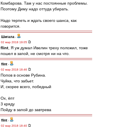
Комбарова. Там у нас постоянные проблемы.
Поэтому Диму надо оттуда убирать.
Надо терпеть и ждать своего шанса, как
говорится.
Шигала
-
02 мар 2018 19:05
flint
, Я уж думал Ивелин треху положил, тоже
пошел в запой, не смотря ни на что.
flint
-
02 мар 2018 18:46
Попов в основе Рубина.
Чуйка, что забьет.
И, скорее всего, победный
Ох, ёпт
3 кряду
Пойду в запой до завтрева
flint
-
02 мар 2018 18:40