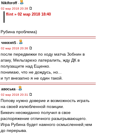
Nikiforoff
-
02 мар 2018 20:38
flint » 02 мар 2018 18:40
Рубина проблема)
чннхнпS
-
02 мар 2018 20:36
после передвижки по ходу матча Зобнин в
атаку, Мельгарехо латералить, жду ДК в
полузащите над Ещенко.
понимаю, что не дождусь, но...
и тут внезапно я не один такой.
авоська
-
02 мар 2018 20:31
Попову нужно доверие и возможность играть
на своей излюбленной позиции.
Бикеич неожиданно получил в свое
распоряжение отличного разыгрывающего.
Игра Рубина будет намного осмысленней,чем
до перерыва.