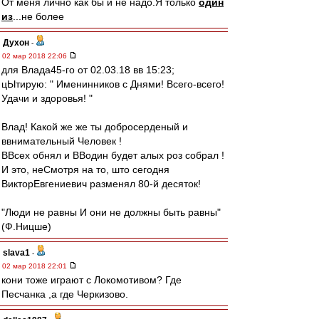
От меня лично как бы и не надо.Я только
один
из
...не более
Духон
-
02 мар 2018 22:06
для Влада45-го от 02.03.18 вв 15:23;
цЫтирую: " Именинников с Днями! Всего-всего!
Удачи и здоровья! "
Влад! Какой же же ты добросерденый и
ввнимательный Человек !
ВВсех обнял и ВВодин будет алых роз собрал !
И это, неСмотря на то, што сегодня
ВикторЕвгениевич разменял 80-й десяток!
"Люди не равны И они не должны быть равны"
(Ф.Ницше)
slava1
-
02 мар 2018 22:01
кони тоже играют с Локомотивом? Где
Песчанка ,а где Черкизово.