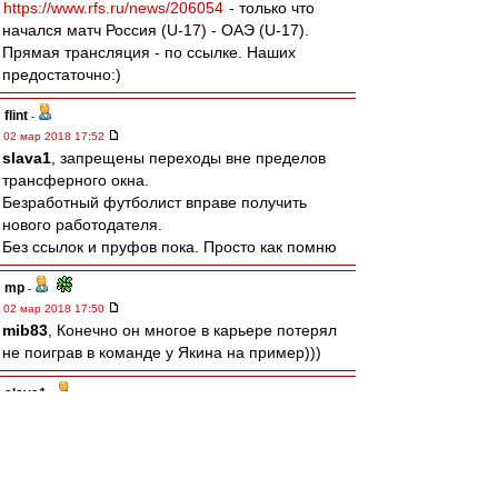
https://www.rfs.ru/news/206054
- только что
начался матч Россия (U-17) - ОАЭ (U-17).
Прямая трансляция - по ссылке. Наших
предостаточно:)
flint
-
02 мар 2018 17:52
slava1
, запрещены переходы вне пределов
трансферного окна.
Безработный футболист вправе получить
нового работодателя.
Без ссылок и пруфов пока. Просто как помню
mp
-
02 мар 2018 17:50
mib83
, Конечно он многое в карьере потерял
не поиграв в команде у Якина на пример)))
slava1
-
02 мар 2018 17:46
ТО проде закрыто ,какие переходы?
Хабаровск? Что за бред,в пердив он пойдёт!
Алаев говорит 2 года лимит не изменится ,а