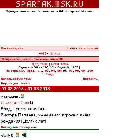
Официальный сайт болельщиков ФК "Спартак" Москва
Полная версия
Вход
•
Регистрация
FAQ
•
Поиск
Общение на сайте
Гостевая книга ВВ
»
Пред. тема
|
След. тема
Страница
96
из
100
[ Сообщений: 4957 ]
На страницу
Пред.
1
...
93
,
94
,
95
,
96
,
97
,
98
,
99
,
100
След.
Начать новую тему
Добавить
Версия для печати
01.03.2018 - 31.03.2018
старичок
-
02 мар 2018 23:09
Влад, присоединяюсь.
Виктора Папаева, умнейшего игрока с днём
рождения! Долгих лет!
Последнее сообщение
vlad45
-