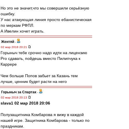
Но это не значит,что мы совершили серьёзную
ошибку.
У нас атакующая линия просто ебанистическая
по меркам РФПЛ.
А Ивелин хочет играть.
Жентяй
-
02 мар 2018 20:21
Горыныч тебе срочно надо идти на лицензию
Pro сдавать, пойдешь вместо Пилипчука к
Каррере
Чем больше Попов забьет за Казань тем
лучше, ценник будет расти на него
Горыныч за Спартак
-
02 мар 2018 20:13
slava1 02 мар 2018 20:06
Полузащитника Комбарова я вижу в каждой
нашей игре. Защитника Комбарова - только по
праздникам.