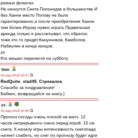
разных флангах.
Не начнутся.Секта Попонидзе в большинстве.И
без Ханни место Попову не было
гарантированно,а после приобретения Ханни
тем более.Игроку нужно играть.Правильная
аренда,только я рассчитывал, что обратно
тоже кто то придёт.Канунников, Камболов,
Набиулин в конце концов.
ys
Кто мешал перенести на субботу.
Smn
-
02 мар 2018 20:57
RedQuite
,
vlad45
,
Стрекалок
,
Спасибо за поздравления!
Бабкен, возвращайся на книгу.)
ys
-
02 мар 2018 20:56
Прогноз погоды очень плохой на матч. 12
часов непрерывного снега перед игрой. 15 см
снега. К началу игры интенсивность снегопада
начнет слабеть, но снег по прогнозу будет идти