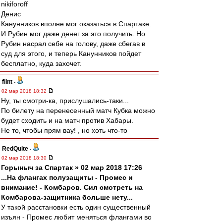
nikifоroff
Денис
Канунников вполне мог оказаться в Спартаке.
И Рубин мог даже денег за это получить. Но
Рубин насрал себе на голову, даже сбегав в
суд для этого, и теперь Канунников пойдет
бесплатно, куда захочет.
flint
-
02 мар 2018 18:32
Ну, ты смотри-ка, прислушались-таки...
По билету на перенесенный матч Кубка можно
будет сходить и на матч против Хабары.
Не то, чтобы прям вау! , но хоть что-то
RedQuite
-
02 мар 2018 18:30
Горыныч за Спартак » 02 мар 2018 17:26
...На флангах полузащиты - Промес и
внимание! - Комбаров. Сил смотреть на
Комбарова-защитника больше нету...
У такой расстановки есть один существенный
изъян - Промес любит меняться флангами во