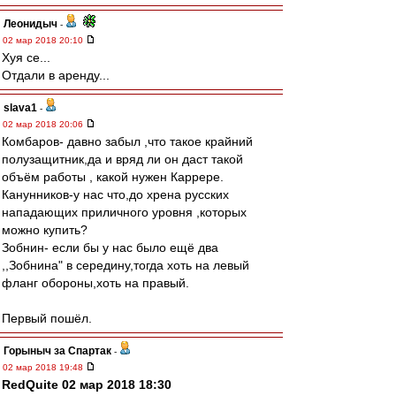
Леонидыч
-
02 мар 2018 20:10
Хуя се...
Отдали в аренду...
slava1
-
02 мар 2018 20:06
Комбаров- давно забыл ,что такое крайний
полузащитник,да и вряд ли он даст такой
объём работы , какой нужен Каррере.
Канунников-у нас что,до хрена русских
нападающих приличного уровня ,которых
можно купить?
Зобнин- если бы у нас было ещё два
,,Зобнина" в середину,тогда хоть на левый
фланг обороны,хоть на правый.
Первый пошёл.
Горыныч за Спартак
-
02 мар 2018 19:48
RedQuite 02 мар 2018 18:30