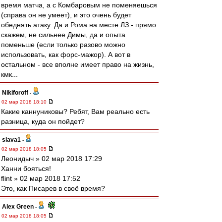
время матча, а с Комбаровым не поменяешься
(справа он не умеет), и это очень будет
обеднять атаку. Да и Рома на месте ЛЗ - прямо
скажем, не сильнее Димы, да и опыта
поменьше (если только разово можно
использовать, как форс-мажор). А вот в
остальном - все вполне имеет право на жизнь,
кмк...
Nikiforoff
-
02 мар 2018 18:10
Какие каннуниковы? Ребят, Вам реально есть
разница, куда он пойдет?
slava1
-
02 мар 2018 18:05
Леонидыч » 02 мар 2018 17:29
Ханни бояться!
flint » 02 мар 2018 17:52
Это, как Писарев в своё время?
Alex Green
-
02 мар 2018 18:05