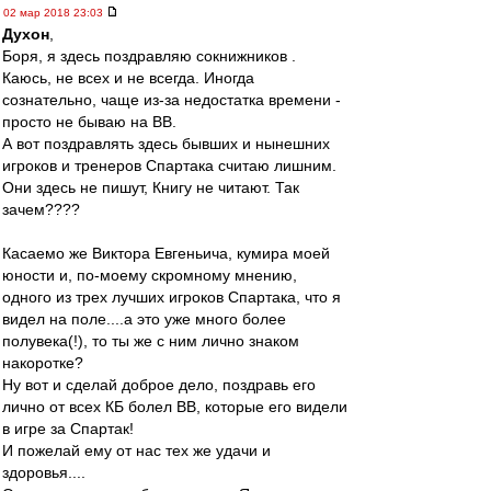
02 мар 2018 23:03
Духон
,
Боря, я здесь поздравляю сокнижников .
Каюсь, не всех и не всегда. Иногда
сознательно, чаще из-за недостатка времени -
просто не бываю на ВВ.
А вот поздравлять здесь бывших и нынешних
игроков и тренеров Спартака считаю лишним.
Они здесь не пишут, Книгу не читают. Так
зачем????
Касаемо же Виктора Евгеньича, кумира моей
юности и, по-моему скромному мнению,
одного из трех лучших игроков Спартака, что я
видел на поле....а это уже много более
полувека(!), то ты же с ним лично знаком
накоротке?
Ну вот и сделай доброе дело, поздравь его
лично от всех КБ болел ВВ, которые его видели
в игре за Спартак!
И пожелай ему от нас тех же удачи и
здоровья....