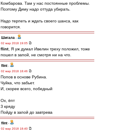
Комбарова. Там у нас постоянные проблемы.
Поэтому Диму надо оттуда убирать.
Надо терпеть и ждать своего шанса, как
говорится.
Шигала
-
02 мар 2018 19:05
flint
, Я уж думал Ивелин треху положил, тоже
пошел в запой, не смотря ни на что.
flint
-
02 мар 2018 18:46
Попов в основе Рубина.
Чуйка, что забьет.
И, скорее всего, победный
Ох, ёпт
3 кряду
Пойду в запой до завтрева
flint
-
02 мар 2018 18:40