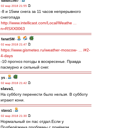
dallas1987
-
02 мар 2018 21:55
-8 и 15мм снега за 11 часов непрерывного
снегопада
http://www.intellicast.com/Local/Weathe ...
n=RSXX0063
fanatSM
-
02 мар 2018 21:47
https://www.gismeteo.ru/weather-moscow- ... /#2-
4-days
-10 прогноз погоды в воскресенье. Правда
пасмурно и сильный снег.
ys
-
02 мар 2018 21:42
slava1
,
На субботу перенести было нельзя. В субботу
играют кони.
slava1
-
02 мар 2018 21:30
Нормальный он пас отдал.Если у
Подберёзкина проблемы с приёмом