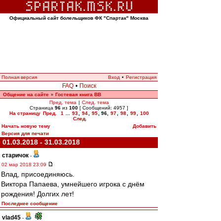
Официальный сайт болельщиков ФК "Спартак" Москва
Полная версия
Вход
•
Регистрация
FAQ
•
Поиск
Общение на сайте
Гостевая книга ВВ
»
Пред. тема
|
След. тема
Страница
96
из
100
[ Сообщений: 4957 ]
На страницу
Пред.
1
...
93
,
94
,
95
,
96
,
97
,
98
,
99
,
100
След.
Начать новую тему
Добавить
Версия для печати
01.03.2018 - 31.03.2018
старичок
-
02 мар 2018 23:09
Влад, присоединяюсь.
Виктора Папаева, умнейшего игрока с днём
рождения! Долгих лет!
Последнее сообщение
vlad45
-