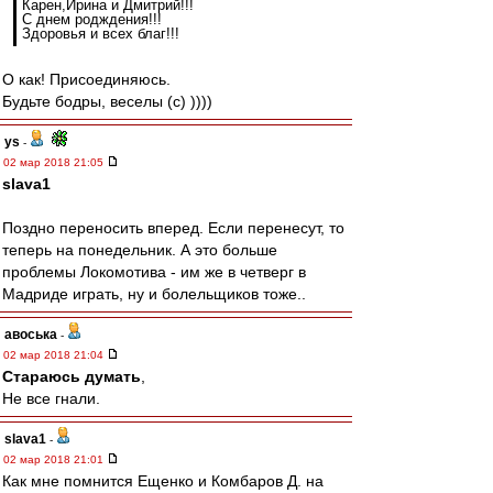
Карен,Ирина и Дмитрий!!!
С днем родждения!!!
Здоровья и всех благ!!!
О как! Присоединяюсь.
Будьте бодры, веселы (с) ))))
ys
-
02 мар 2018 21:05
slava1
Поздно переносить вперед. Если перенесут, то
теперь на понедельник. А это больше
проблемы Локомотива - им же в четверг в
Мадриде играть, ну и болельщиков тоже..
авоська
-
02 мар 2018 21:04
Стараюсь думать
,
Не все гнали.
slava1
-
02 мар 2018 21:01
Как мне помнится Ещенко и Комбаров Д. на