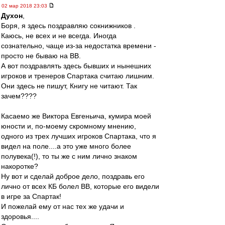
02 мар 2018 23:03
Духон
,
Боря, я здесь поздравляю сокнижников .
Каюсь, не всех и не всегда. Иногда
сознательно, чаще из-за недостатка времени -
просто не бываю на ВВ.
А вот поздравлять здесь бывших и нынешних
игроков и тренеров Спартака считаю лишним.
Они здесь не пишут, Книгу не читают. Так
зачем????
Касаемо же Виктора Евгеньича, кумира моей
юности и, по-моему скромному мнению,
одного из трех лучших игроков Спартака, что я
видел на поле....а это уже много более
полувека(!), то ты же с ним лично знаком
накоротке?
Ну вот и сделай доброе дело, поздравь его
лично от всех КБ болел ВВ, которые его видели
в игре за Спартак!
И пожелай ему от нас тех же удачи и
здоровья....