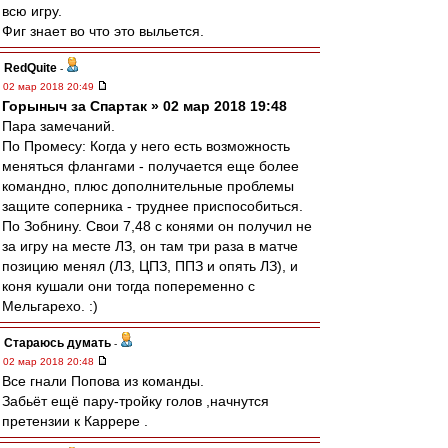
всю игру.
Фиг знает во что это выльется.
RedQuite
-
02 мар 2018 20:49
Горыныч за Спартак » 02 мар 2018 19:48
Пара замечаний.
По Промесу: Когда у него есть возможность
меняться флангами - получается еще более
командно, плюс дополнительные проблемы
защите соперника - труднее приспособиться.
По Зобнину. Свои 7,48 с конями он получил не
за игру на месте ЛЗ, он там три раза в матче
позицию менял (ЛЗ, ЦПЗ, ППЗ и опять ЛЗ), и
коня кушали они тогда попеременно с
Мельгарехо. :)
Стараюсь думать
-
02 мар 2018 20:48
Все гнали Попова из команды.
Забьёт ещё пару-тройку голов ,начнутся
претензии к Каррере .