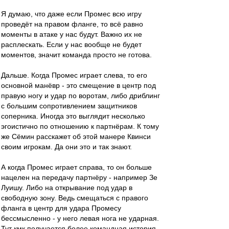
Я думаю, что даже если Промес всю игру
проведёт на правом фланге, то всё равно
моменты в атаке у нас будут. Важно их не
расплескать. Если у нас вообще не будет
моментов, значит команда просто не готова.
Дальше. Когда Промес играет слева, то его
основной манёвр - это смещение в центр под
правую ногу и удар по воротам, либо дриблинг
с большим сопротивлением защитников
соперника. Иногда это выглядит несколько
эгоистично по отношению к партнёрам. К тому
же Сёмин расскажет об этой манере Квинси
своим игрокам. Да они это и так знают.
А когда Промес играет справа, то он больше
нацелен на передачу партнёру - например Зе
Луишу. Либо на открывание под удар в
свободную зону. Ведь смещаться с правого
фланга в центр для удара Промесу
бессмысленно - у него левая нога не ударная.
Тут кмк получается более командная история.