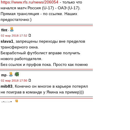
https://www.rfs.ru/news/206054
- только что
начался матч Россия (U-17) - ОАЭ (U-17).
Прямая трансляция - по ссылке. Наших
предостаточно:)
flint
-
02 мар 2018 17:52
slava1
, запрещены переходы вне пределов
трансферного окна.
Безработный футболист вправе получить
нового работодателя.
Без ссылок и пруфов пока. Просто как помню
mp
-
02 мар 2018 17:50
mib83
, Конечно он многое в карьере потерял
не поиграв в команде у Якина на пример)))
slava1
-
02 мар 2018 17:46
ТО проде закрыто ,какие переходы?
Хабаровск? Что за бред,в пердив он пойдёт!
Алаев говорит 2 года лимит не изменится ,а