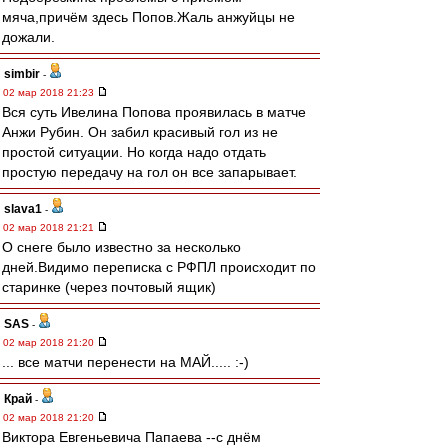
мяча,причём здесь Попов.Жаль анжуйцы не
дожали.
simbir
-
02 мар 2018 21:23
Вся суть Ивелина Попова проявилась в матче
Анжи Рубин. Он забил красивый гол из не
простой ситуации. Но когда надо отдать
простую передачу на гол он все запарывает.
slava1
-
02 мар 2018 21:21
О снеге было известно за несколько
дней.Видимо переписка с РФПЛ происходит по
старинке (через почтовый ящик)
SAS
-
02 мар 2018 21:20
... все матчи перенести на МАЙ..... :-)
Край
-
02 мар 2018 21:20
Виктора Евгеньевича Папаева --с днём