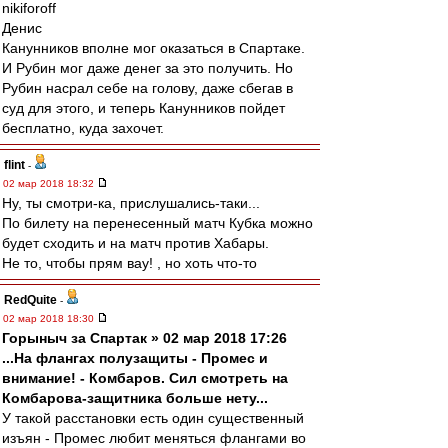
nikifоroff
Денис
Канунников вполне мог оказаться в Спартаке.
И Рубин мог даже денег за это получить. Но
Рубин насрал себе на голову, даже сбегав в
суд для этого, и теперь Канунников пойдет
бесплатно, куда захочет.
flint
-
02 мар 2018 18:32
Ну, ты смотри-ка, прислушались-таки...
По билету на перенесенный матч Кубка можно
будет сходить и на матч против Хабары.
Не то, чтобы прям вау! , но хоть что-то
RedQuite
-
02 мар 2018 18:30
Горыныч за Спартак » 02 мар 2018 17:26
...На флангах полузащиты - Промес и
внимание! - Комбаров. Сил смотреть на
Комбарова-защитника больше нету...
У такой расстановки есть один существенный
изъян - Промес любит меняться флангами во