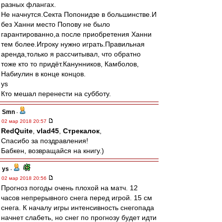
разных флангах.
Не начнутся.Секта Попонидзе в большинстве.И
без Ханни место Попову не было
гарантированно,а после приобретения Ханни
тем более.Игроку нужно играть.Правильная
аренда,только я рассчитывал, что обратно
тоже кто то придёт.Канунников, Камболов,
Набиулин в конце концов.
ys
Кто мешал перенести на субботу.
Smn
-
02 мар 2018 20:57
RedQuite
,
vlad45
,
Стрекалок
,
Спасибо за поздравления!
Бабкен, возвращайся на книгу.)
ys
-
02 мар 2018 20:56
Прогноз погоды очень плохой на матч. 12
часов непрерывного снега перед игрой. 15 см
снега. К началу игры интенсивность снегопада
начнет слабеть, но снег по прогнозу будет идти