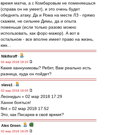
время матча, а с Комбаровым не поменяешься
(справа он не умеет), и это очень будет
обеднять атаку. Да и Рома на месте ЛЗ - прямо
скажем, не сильнее Димы, да и опыта
поменьше (если только разово можно
использовать, как форс-мажор). А вот в
остальном - все вполне имеет право на жизнь,
кмк...
Nikiforoff
-
02 мар 2018 18:10
Какие каннуниковы? Ребят, Вам реально есть
разница, куда он пойдет?
slava1
-
02 мар 2018 18:05
Леонидыч » 02 мар 2018 17:29
Ханни бояться!
flint » 02 мар 2018 17:52
Это, как Писарев в своё время?
Alex Green
-
02 мар 2018 18:05