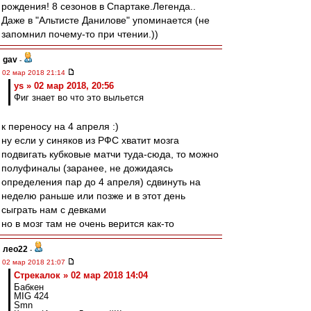
рождения! 8 сезонов в Спартаке.Легенда..
Даже в "Альтисте Данилове" упоминается (не
запомнил почему-то при чтении.))
gav
-
02 мар 2018 21:14
ys » 02 мар 2018, 20:56
Фиг знает во что это выльется
к переносу на 4 апреля :)
ну если у синяков из РФС хватит мозга
подвигать кубковые матчи туда-сюда, то можно
полуфиналы (заранее, не дожидаясь
определения пар до 4 апреля) сдвинуть на
неделю раньше или позже и в этот день
сыграть нам с девками
но в мозг там не очень верится как-то
лео22
-
02 мар 2018 21:07
Стрекалок » 02 мар 2018 14:04
Бабкен
MIG 424
Smn