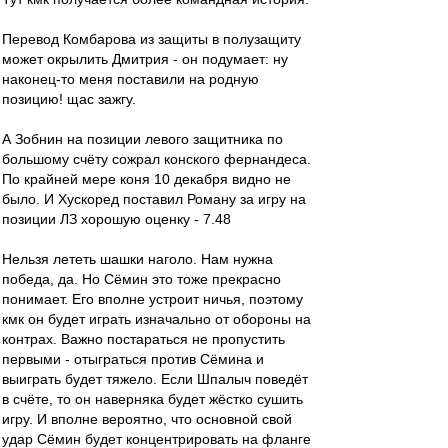
Перевод Комбарова из защиты в полузащиту
может окрылить Дмитрия - он подумает: ну
наконец-то меня поставили на родную
позицию! щас зажгу.
А Зобнин на позиции левого защитника по
большому счёту сожрал конского фернандеса.
По крайней мере коня 10 декабря видно не
было. И Хускоред поставил Роману за игру на
позиции ЛЗ хорошую оценку - 7.48
Нельзя лететь шашки наголо. Нам нужна
победа, да. Но Сёмин это тоже прекрасно
понимает. Его вполне устроит ничья, поэтому
кмк он будет играть изначально от обороны на
контрах. Важно постараться не пропустить
первыми - отыграться против Сёмина и
выиграть будет тяжело. Если Шпалыч поведёт
в счёте, то он наверняка будет жёстко сушить
игру. И вполне вероятно, что основной свой
удар Сёмин будет концентрировать на фланге