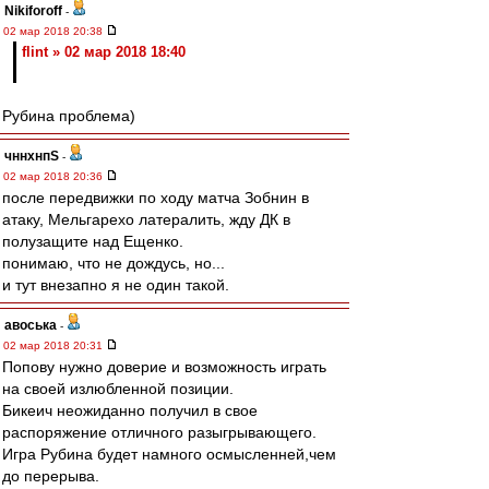
Nikiforoff
-
02 мар 2018 20:38
flint » 02 мар 2018 18:40
Рубина проблема)
чннхнпS
-
02 мар 2018 20:36
после передвижки по ходу матча Зобнин в
атаку, Мельгарехо латералить, жду ДК в
полузащите над Ещенко.
понимаю, что не дождусь, но...
и тут внезапно я не один такой.
авоська
-
02 мар 2018 20:31
Попову нужно доверие и возможность играть
на своей излюбленной позиции.
Бикеич неожиданно получил в свое
распоряжение отличного разыгрывающего.
Игра Рубина будет намного осмысленней,чем
до перерыва.