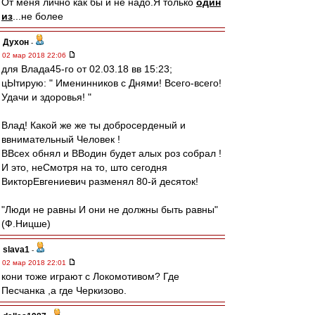
От меня лично как бы и не надо.Я только
один
из
...не более
Духон
-
02 мар 2018 22:06
для Влада45-го от 02.03.18 вв 15:23;
цЫтирую: " Именинников с Днями! Всего-всего!
Удачи и здоровья! "
Влад! Какой же же ты добросерденый и
ввнимательный Человек !
ВВсех обнял и ВВодин будет алых роз собрал !
И это, неСмотря на то, што сегодня
ВикторЕвгениевич разменял 80-й десяток!
"Люди не равны И они не должны быть равны"
(Ф.Ницше)
slava1
-
02 мар 2018 22:01
кони тоже играют с Локомотивом? Где
Песчанка ,а где Черкизово.