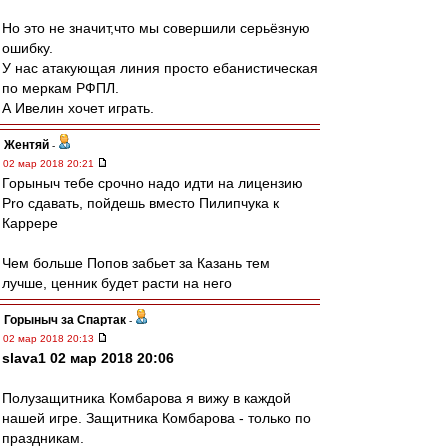
Но это не значит,что мы совершили серьёзную
ошибку.
У нас атакующая линия просто ебанистическая
по меркам РФПЛ.
А Ивелин хочет играть.
Жентяй
-
02 мар 2018 20:21
Горыныч тебе срочно надо идти на лицензию
Pro сдавать, пойдешь вместо Пилипчука к
Каррере
Чем больше Попов забьет за Казань тем
лучше, ценник будет расти на него
Горыныч за Спартак
-
02 мар 2018 20:13
slava1 02 мар 2018 20:06
Полузащитника Комбарова я вижу в каждой
нашей игре. Защитника Комбарова - только по
праздникам.