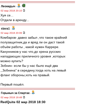
Леонидыч
-
02 мар 2018 20:10
Хуя се...
Отдали в аренду...
slava1
-
02 мар 2018 20:06
Комбаров- давно забыл ,что такое крайний
полузащитник,да и вряд ли он даст такой
объём работы , какой нужен Каррере.
Канунников-у нас что,до хрена русских
нападающих приличного уровня ,которых
можно купить?
Зобнин- если бы у нас было ещё два
,,Зобнина" в середину,тогда хоть на левый
фланг обороны,хоть на правый.
Первый пошёл.
Горыныч за Спартак
-
02 мар 2018 19:48
RedQuite 02 мар 2018 18:30