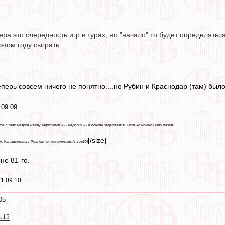
ера это очередность игр в турах, но "начало" то будет определятьс
том году сыграть ...
теперь совсем ничего не понятно....но Рубин и Краснодар (там) был
 09:09
иков с пяти метров Реалу зафитилил бы - надолго бы в основе задержался. Сколько можно было мазать
[/size]
ом. Калашникова с Реалом не припоминаю..[size=50]
не 81-го.
1 09:10
05
4:15