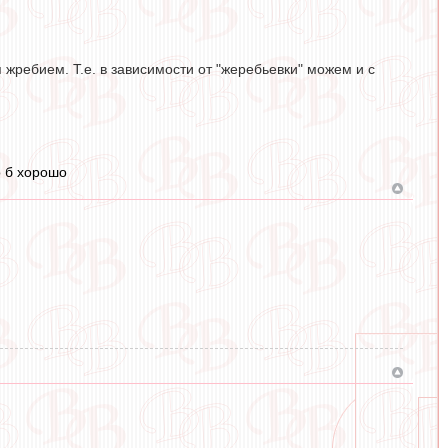
я жребием. Т.е. в зависимости от "жеребьевки" можем и с
о б хорошо