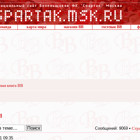
оманда
карта мира
магазин ВВ
гостевая ВВ
ф
вая книга ВВ
11
Сообщений: 9069 •
Стр
1 09:35