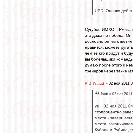
UPD. Онопко действ
Сугубое ИМХО .. Ржига н
это даже не победа. Он 
дословно он им ответил 
нравится, можете ругат
чем те кто придут и буд
вы болельщики команды
думаю после этого к нем
тренеров через такие мя
#
Pafnuti
» 02 ноя 2011 0
Iouri » 02 ноя 2011
ys » 02 ноя 2011 0
стопроцентно завер
места - завершаем 
места, заканчиваем
Кубани и Рубина, т