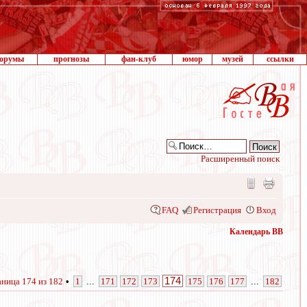
орумы
прогнозы
фан-клуб
юмор
музей
ссылки
Расширенный поиск
FAQ
Регистрация
Вход
Календарь ВВ
174
аница
174
из
182
•
1
...
171
172
173
175
176
177
...
182