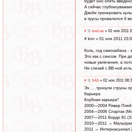
будет оно опять введено
А сейчас глубокоуважа
Дзюбе тренеровать куль
в трусы провалился б ве
#
irod sm
» 02 ноя 2011 0
# knn » 01 ноя 2011 23:
Коль, год самозабана - 
Это как с сексом. При 
новые увлечения, а пото
Не слезай с ВВ-ной иглы, а
#
SAS
» 02 ноя 2011 08:
Эх......тронули струны п
Карьера
Клубная карьера*
2000—2004 Ривер Плейт
2004—2006 Спартак (Мос
2007—2011 Бордо 81 (3
2010—2011 → Мальорка 
2011 → Интернасьонал 2