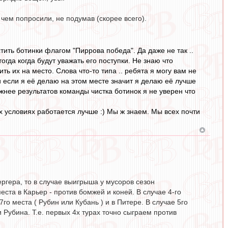
 чем попросили, не подумав (скорее всего).
тить ботинки флагом "Пиррова победа". Да даже не так ..
огда когда будут уважать его поступки. Не знаю что
ть их на место. Слова что-то типа .. ребята я могу вам не
и если я её делаю на этом месте значит я делаю её лучше
жнее результатов команды чистка ботинок я не уверен что
их условиях работается лучше :) Мы ж знаем. Мы всех почти
ергера, то в случае выигрыша у мусоров сезон
ста в Карьер - против бомжей и коней. В случае 4-го
го места ( Рубин или Кубань ) и в Питере. В случае 5го
Рубина. Т.е. первых 4х турах точно сыграем против