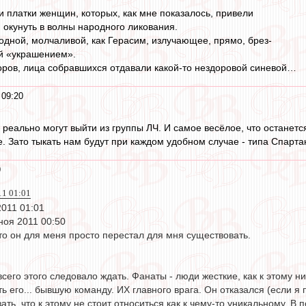
и платки женщин, которых, как мне показалось, привели
, окунуть в волны народного ликования.
 одной, молчаливой, как Герасим, излучающее, прямо, брез-
ей «украшением».
ров, лица собравшихся отдавали какой-то нездоровой синевой…
 09:20
 реально могут выйти из группы ЛЧ. И самое весёлое, что останется
е. Зато тыкать нам будут при каждом удобном случае - типа Спартак
9
11 01:01
2011 01:01
ноя 2011 00:50
то он для меня просто перестал для мня существовать.
 всего этого следовало ждать. Фанаты - люди жесткие, как к этому н
ь его... бывшую команду. ИХ главного врага. Он отказался (если я п
ать, что к этому не стоит относиться как к чему-то уникальному. В 