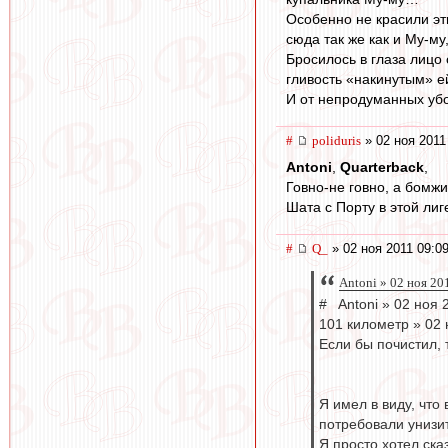
Особенно не красили эт
сюда так же как и Му-му
Бросилось в глаза лицо
гливость «накинутым» 
И от непродуманных убо
#
poliduris
» 02 ноя 2011
Antoni
,
Quarterback
,
Говно-не говно, а бомжи
Шата с Порту в этой лиг
#
Q_
» 02 ноя 2011 09:0
Antoni » 02 ноя 20
# Antoni » 02 ноя 
101 километр » 02 
Если бы почистил, 
Я имел в виду, что
потребовали унизит
Я просто хотел сказ