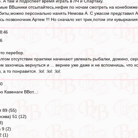
. А там и подоспеет время играть в ЛЧ и Спартаку.
емые ВВшники отсыпайтесь,нефик по ночам смотреть на конебомже
биты,можно персонально нанять Немова А. С ужасом представил А
сь позвоночник.Артем !!! Но сначало хет трик,потом эти кувыркания
8:46
06
это перебор.
долгом отсутствии практики начинают увлекать рыбалки, домино, с
м захочешь вернуться и ... вернее уже даже и не вспомнишь, что хоч
 то понравится. :lol: :lol: :lol:
30
ро Кавенаги ВВот...:
 89 (55)
ква) 51 (12)
3)
9 (2)
 (1)