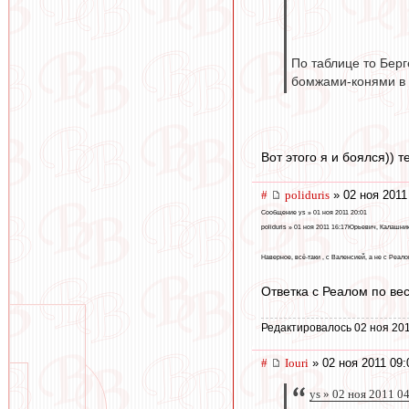
По таблице то Берг
бомжами-конями в э
Вот этого я и боялся)) 
#
poliduris
» 02 ноя 2011
Сообщение ys » 01 ноя 2011 20:01
poliduris » 01 ноя 2011 16:17Юрьевич, Калашн
Наверное, всё-таки , с Валенсией, а не с Реал
Ответка с Реалом по вес
Редактировалось 02 ноя 201
#
Iouri
» 02 ноя 2011 09:
ys » 02 ноя 2011 0