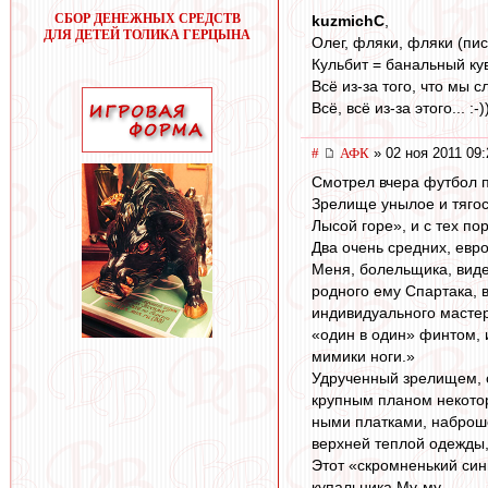
СБОР ДЕНЕЖНЫХ СРЕДСТВ
kuzmichC
,
ДЛЯ ДЕТЕЙ ТОЛИКА ГЕРЦЫНА
Олег, фляки, фляки (пис
Кульбит = банальный ку
Всё из-за того, что мы 
Всё, всё из-за этого... :-)
#
АФК
» 02 ноя 2011 09:
Смотрел вчера футбол п
Зрелище унылое и тягос
Лысой горе», и с тех п
Два очень средних, евр
Меня, болельщика, виде
родного ему Спартака, 
индивидуального мастер
«один в один» финтом, 
мимики ноги.»
Удрученный зрелищем, 
крупным планом некотор
ными платками, наброш
верхней теплой одежды,
Этот «скромненький син
купальника Му-му…