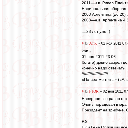
2011—н.в. Ривер Плейт 0
Национальная сборная
2003 Аргентина (до 20) 7
2008—н.в. Аргентина 4 (
....28 лет уже -(
#
АФК
» 02 ноя 2011 07:
knn -
01 ноя 2011 23:06
Кстате) давно созрел д
конечно надо отвечать.
///////////////////////
«По-вре-ме-нить!» («Ал
#
FTOR
» 02 ноя 2011 07
Наверное все равно потр
Очень порадовал вчера 
Президент на трибуне. 
P.S.
Ну и Гена Орлов как все