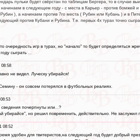
лендарь пульки будет свёрстан по таблицам Бергера, то в случае 
 начинаем в следующем году - с места в Карьер - против бомжей и 
 Рубин ), а начинаем против 7го места ( Рубин или Кубань ) и в Пит
дующий против Кубани и Рубина. Т.е. первых 4х турах точно сыгра
то очередность игр в турах, но "начало" то будет определяться жре
оду сыграть ...
 08:58
авно не видел. Луческу убирайся!
Семину - он совсем потерялся в футбольных реалиях.
 08:53
 сведения почерпнуты или...?
й убирайсе", но решил повременить, действительно. Не заслужил п
1 08:52
ремя удобен для твитеристов,на следующий год будет добрый пре