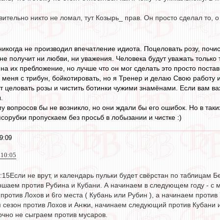
ительно никто не ломал, тут Козырь_ прав. Он просто сделал то, о
икогда не производил впечатление идиота. Поцеловать розу, почис
не получит ни любви, ни уважения. Человека будут уважать только т
на их пребложение, но лучше что он мог сделать это просто постави
ь меня с трибун, бойкотировать, но я Тренер и делаю Свою работу 
ут целовать розы и чистить ботинки чужими знамёнами. Если вам ва
.
у вопросов бы не возникло, но они ждали бы его ошибок. Но в так
сорубки пропускаем без просьб в лобызании и чистке :)
9:09
 10:05
4:15Если не врут, и календарь пульки будет свёрстан по таблицам Б
шаем против Рубина и Кубани. А начинаем в следующем году - с ме
против Лохов и 6го места ( Кубань или Рубин ), а начинаем против 7
 сезон против Лохов и Анжи, начинаем следующий против Кубани и 
очно не сыграем против мусаров.