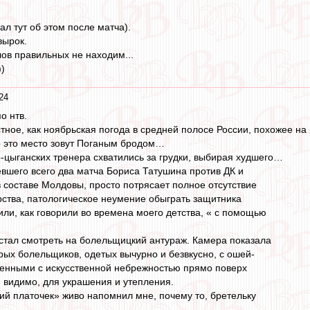
ал тут об этом после матча).
вырок.
слов правильных не находим...
))
24
о нтв.
тное, как ноябрьская погода в средней полосе России, похожее на
ор это место зовут Поганым бродом…
о-цыганских тренера схватились за грудки, выбирая худшего…
вшего всего два матча Бориса Татушина против ДК и
в составе Молдовы, просто потрясает полное отсутствие
ства, патологическое неумение обыграть защитника
или, как говорили во времена моего детства, « с помощью
стал смотреть на болельщицкий антураж. Камера показала
ых болельщиков, одетых вычурно и безвкусно, с ошей-
енными с искусственной небрежностью прямо поверх
 видимо, для украшения и утепления.
ий платочек» живо напомнил мне, почему то, бретельку