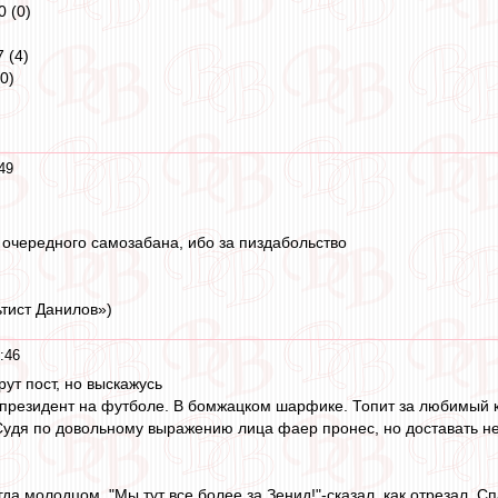
 (0)
 (4)
0)
49
о очередного самозабана, ибо за пиздабольство
ьтист Данилов»)
:46
ут пост, но выскажусь
президент на футболе. В бомжацком шарфике. Топит за любимый к
Судя по довольному выражению лица фаер пронес, но доставать не 
гда молодцом. "Мы тут все более за Зенид!"-сказал, как отрезал. 