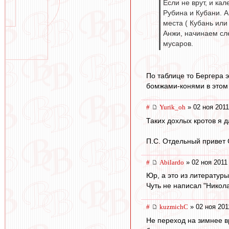
Если не врут, и ка
Рубина и Кубани. А
места ( Кубань или
Анжи, начинаем сле
мусаров.
По таблице то Бергера э
бомжами-конями в этом г
#
Yurik_oh
» 02 ноя 2011
Таких дохлых кротов я д
П.С. Отдельный привет 
#
Abilardo
» 02 ноя 2011
Юр, а это из литературы
Чуть не написал "Никола
#
kuzmichC
» 02 ноя 201
Не переход на зимнее в