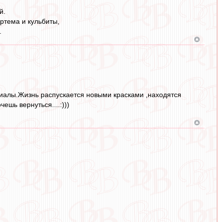
й.
ртема и кульбиты,
.
ериалы.Жизнь распускается новыми красками ,находятся
ешь вернуться....:)))