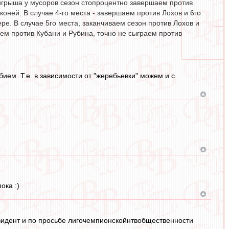
выигрыша у мусоров сезон стопроцентно завершаем против
коней. В случае 4-го места - завершаем против Лохов и 6го
ере. В случае 5го места, заканчиваем сезон против Лохов и
ем против Кубани и Рубина, точно не сыграем против
бием. Т.е. в зависимости от "жеребьевки" можем и с
ока :)
зидент и по просьбе лигочемпионскойнтвобщественности