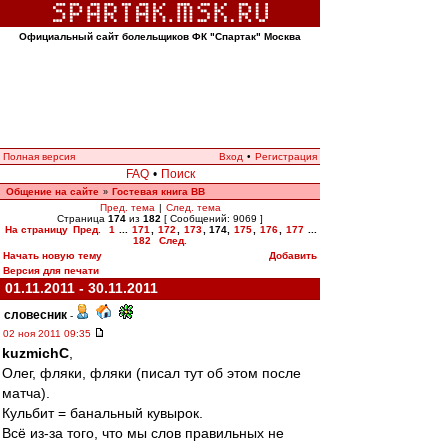
Официальный сайт болельщиков ФК "Спартак" Москва
Полная версия
Вход
•
Регистрация
FAQ
•
Поиск
Общение на сайте
Гостевая книга ВВ
»
Пред. тема
|
След. тема
Страница
174
из
182
[ Сообщений: 9069 ]
На страницу
Пред.
1
...
171
,
172
,
173
,
174
,
175
,
176
,
177
...
182
След.
Начать новую тему
Добавить
Версия для печати
01.11.2011 - 30.11.2011
словесник
-
02 ноя 2011 09:35
kuzmichC
,
Олег, фляки, фляки (писал тут об этом после
матча).
Кульбит = банальный кувырок.
Всё из-за того, что мы слов правильных не