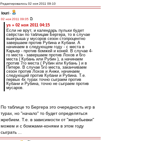
Редактировалось 02 ноя 2011 09:10
Iouri
-
02 ноя 2011 09:05
ys » 02 ноя 2011 04:15
Если не врут, и календарь пульки будет
свёрстан по таблицам Бергера, то в случае
выигрыша у мусоров сезон стопроцентно
завершаем против Рубина и Кубани. А
начинаем в следующем году - с места в
Карьер - против бомжей и коней. В случае 4-
го места - завершаем против Лохов и 6го
места ( Кубань или Рубин ), а начинаем
против 7го места ( Рубин или Кубань ) и в
Питере. В случае 5го места, заканчиваем
сезон против Лохов и Анжи, начинаем
следующий против Кубани и Рубина. Т.е.
первых 4х турах точно сыграем против
Кубани и Рубина, точно не сыграем против
мусаров.
По таблице то Бергера это очередность игр в
турах, но "начало" то будет определяться
жребием. Т.е. в зависимости от "жеребьевки"
можем и с бомжами-конями в этом году
сыграть ...