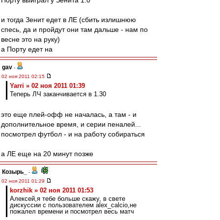
Порту выиграл у Зенита 1:0
и тогда Зенит едет в ЛЕ (сбить излишнюю
спесь, да и пройдут они там дальше - нам по
весне это на руку)
а Порту едет на
gav
-
02 ноя 2011 02:15
Yarri » 02 ноя 2011 01:39
Теперь ЛЧ заканчивается в 1.30
это еще плей-офф не началась, а там - и
дополнительное время, и серии пеналей...
посмотрел футбол - и на работу собираться
а ЛЕ еще на 20 минут позже
Козырь_
-
02 ноя 2011 01:29
korzhik » 02 ноя 2011 01:53
Алексей,я тебе больше скажу, в свете
дискуссии с пользователем alex_calcio,не
пожалел времени и посмотрел весь матч