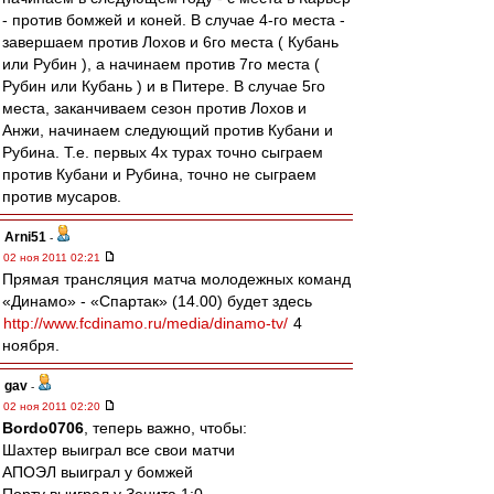
- против бомжей и коней. В случае 4-го места -
завершаем против Лохов и 6го места ( Кубань
или Рубин ), а начинаем против 7го места (
Рубин или Кубань ) и в Питере. В случае 5го
места, заканчиваем сезон против Лохов и
Анжи, начинаем следующий против Кубани и
Рубина. Т.е. первых 4х турах точно сыграем
против Кубани и Рубина, точно не сыграем
против мусаров.
Arni51
-
02 ноя 2011 02:21
Прямая трансляция матча молодежных команд
«Динамо» - «Спартак» (14.00) будет здесь
http://www.fcdinamo.ru/media/dinamo-tv/
4
ноября.
gav
-
02 ноя 2011 02:20
Bordo0706
, теперь важно, чтобы:
Шахтер выиграл все свои матчи
АПОЭЛ выиграл у бомжей