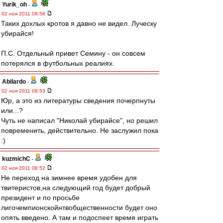
Yurik_oh
-
02 ноя 2011 08:58
Таких дохлых кротов я давно не видел. Луческу
убирайся!
П.С. Отдельный привет Семину - он совсем
потерялся в футбольных реалиях.
Abilardo
-
02 ноя 2011 08:53
Юр, а это из литературы сведения почерпнуты
или...?
Чуть не написал "Николай убирайсе", но решил
повременить, действительно. Не заслужил пока
:)
kuzmichC
-
02 ноя 2011 08:52
Не переход на зимнее время удобен для
твитеристов,на следующий год будет добрый
президент и по просьбе
лигочемпионскойнтвобщественности будет оно
опять введено. А там и подоспеет время играть