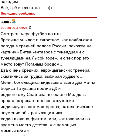
находим...
Всё, всё из-за этого... :-)))
Последнее сообщение
АФК
-
02 ноя 2011 09:24
Смотрел вчера футбол по нтв.
Зрелище унылое и тягостное, как ноябрьская
погода в средней полосе России, похожее на
картину «Битва кентавров с тунеядцами с
тунеядцами на Лысой горе», и с тех пор это
место зовут Поганым бродом…
Два очень средних, евро-цыганских тренера
схватились за грудки, выбирая худшего…
Меня, болельщика, видевшего всего два матча
Бориса Татушина против ДК и
родного ему Спартака, в составе Молдовы,
просто потрясает полное отсутствие
индивидуального мастерства, патологическое
неумение обыграть защитника
«один в один» финтом, или, как говорили во
времена моего детства, « с помощью
мимики ноги.»