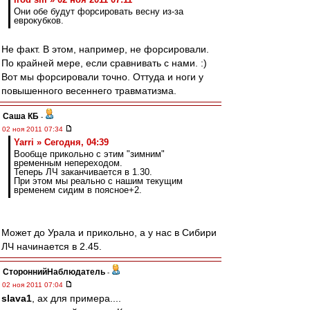
Они обе будут форсировать весну из-за
еврокубков.
Не факт. В этом, например, не форсировали.
По крайней мере, если сравнивать с нами. :)
Вот мы форсировали точно. Оттуда и ноги у
повышенного весеннего травматизма.
Саша КБ
-
02 ноя 2011 07:34
Yarri » Сегодня, 04:39
Вообще прикольно с этим "зимним"
временным непереходом.
Теперь ЛЧ заканчивается в 1.30.
При этом мы реально с нашим текущим
временем сидим в поясное+2.
Может до Урала и прикольно, а у нас в Сибири
ЛЧ начинается в 2.45.
СтороннийНаблюдатель
-
02 ноя 2011 07:04
slava1
, ах для примера....