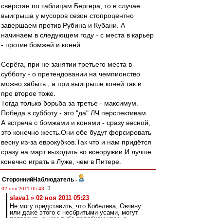
свёрстан по таблицам Бергера, то в случае
выигрыша у мусоров сезон стопроцентно
завершаем против Рубина и Кубани. А
начинаем в следующем году - с места в карьер
- против бомжей и коней.
Серёга, при не занятии третьего места в
субботу - о претендовании на чемпионство
можно забыть , а при выигрыше коней так и
про второе тоже.
Тогда только борьба за третье - максимум.
Победа в субботу - это "да" ЛЧ перспективам.
А встреча с бомжами и конями - сразу весной,
это конечно жесть.Они обе будут форсировать
весну из-за еврокубков.Так что и нам придётся
сразу на март выходить во всеоружии.И лучше
конечно играть в Луже, чем в Питере.
СтороннийНаблюдатель
-
02 ноя 2011 05:43
slava1 » 02 ноя 2011 05:23
Не могу представить, что Кобелева, Овчину
или даже этого с несбритыми усами, могут