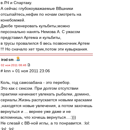
в ЛЧ и Спартаку.
А сейчас глубокоуважаемые ВВшники
отсыпайтесь,нефик по ночам смотреть на
конебомжей.
Дзюбе тренеровать кульбиты,можно
персонально нанять Немова А. С ужасом
представил Артема и кульбиты,
в трусы провалился б весь позвоночник.Артем
!!! Но сначало хет трик,потом эти кувыркания.
irod sm
-
02 ноя 2011 08:46
# knn » 01 ноя 2011 23:06
Коль, год самозабана - это перебор.
Это как с сексом. При долгом отсутствии
практики начинают увлекать рыбалки, домино,
сериалы.Жизнь распускается новыми красками
,находятся новые увлечения, а потом захочешь
вернуться и ... вернее уже даже и не
вспомнишь, что хочешь вернуться....:)))
Не слезай с ВВ-ной иглы, а то понравится. :lol:
:lol: :lol: