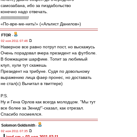
самозабана, ибо за пиздабольство
конечно надо отвечать.
///////////////////////
«По-вре-ме-нить!» («Альтист Данилов»)
FTOR
-
02 ноя 2011 07:46
Наверное все равно потрут пост, но выскажусь
Очень порадовал вчера президент на футболе.
В бомжацком шарфике. Топит за любимый
клуп, хули тут скажешь
Президент на трибуне. Судя по довольному
выражению лица фаер пронес, но доставать
не стал(с) Вычитал в твиттере)
P.S.
Ну и Гена Орлов как всегда молодцом. "Мы тут
все более за Зенид!"-сказал, как отрезал.
Спасибо посмеялся.
Solomon Goldsmith
-
02 ноя 2011 07:35
irod sm » 02 ноя 2011 07:11