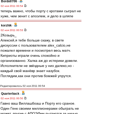
Bordo0706
-
02 ноя 2011 00:54
теперь важно, чтобы порту с кротами сыграл не
хуже, чем зенит с апоэлем, и дело в шляпе
korzhik
-
02 ноя 2011 00:53
2Козырь_
Алексей,я тебе больше скажу, в свете
дискуссии с пользователем alex_calcio,не
пожалел времени и посмотрел весь матч.
Киприоты играли очень спокойно и
организованно. Халка аж до истерики довели.
Исполнители не звёздные у них далеко,но -
каждый свой манёвр знает назубок.
Поглядим,как они против бомжей упрутся.
Редактировалось 02 ноя 2011 00:54
Quarterback
-
02 ноя 2011 00:50
Гавно ваш Виллашбоаш и Порту его сраное.
Один Генк своими миллионерами обыграть не
может, другие с АПОЭЛем пытаются за ничью