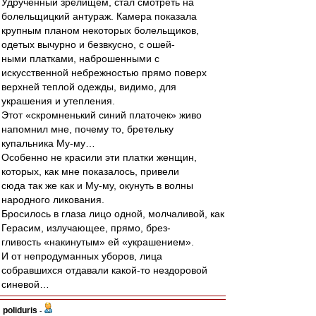
Удрученный зрелищем, стал смотреть на
болельщицкий антураж. Камера показала
крупным планом некоторых болельщиков,
одетых вычурно и безвкусно, с ошей-
ными платками, наброшенными с
искусственной небрежностью прямо поверх
верхней теплой одежды, видимо, для
украшения и утепления.
Этот «скромненький синий платочек» живо
напомнил мне, почему то, бретельку
купальника Му-му…
Особенно не красили эти платки женщин,
которых, как мне показалось, привели
сюда так же как и Му-му, окунуть в волны
народного ликования.
Бросилось в глаза лицо одной, молчаливой, как
Герасим, излучающее, прямо, брез-
гливость «накинутым» ей «украшением».
И от непродуманных уборов, лица
собравшихся отдавали какой-то нездоровой
синевой…
poliduris
-