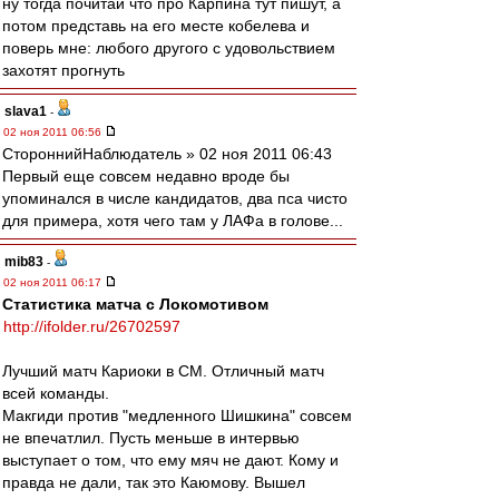
ну тогда почитай что про Карпина тут пишут, а
потом представь на его месте кобелева и
поверь мне: любого другого с удовольствием
захотят прогнуть
slava1
-
02 ноя 2011 06:56
СтороннийНаблюдатель » 02 ноя 2011 06:43
Первый еще совсем недавно вроде бы
упоминался в числе кандидатов, два пса чисто
для примера, хотя чего там у ЛАФа в голове...
mib83
-
02 ноя 2011 06:17
Статистика матча с Локомотивом
http://ifolder.ru/26702597
Лучший матч Кариоки в СМ. Отличный матч
всей команды.
Макгиди против "медленного Шишкина" совсем
не впечатлил. Пусть меньше в интервью
выступает о том, что ему мяч не дают. Кому и
правда не дали, так это Каюмову. Вышел