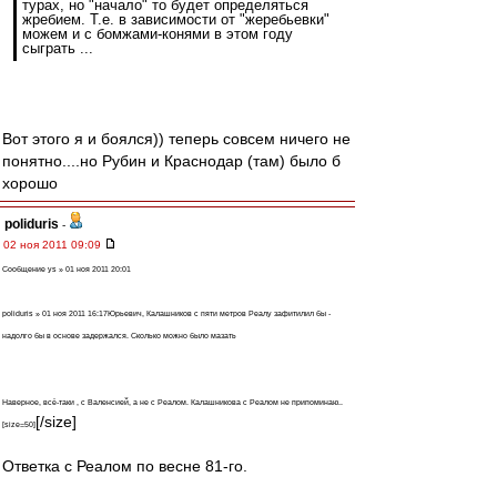
турах, но "начало" то будет определяться
жребием. Т.е. в зависимости от "жеребьевки"
можем и с бомжами-конями в этом году
сыграть ...
Вот этого я и боялся)) теперь совсем ничего не
понятно....но Рубин и Краснодар (там) было б
хорошо
poliduris
-
02 ноя 2011 09:09
Сообщение ys » 01 ноя 2011 20:01
poliduris » 01 ноя 2011 16:17Юрьевич, Калашников с пяти метров Реалу зафитилил бы -
надолго бы в основе задержался. Сколько можно было мазать
Наверное, всё-таки , с Валенсией, а не с Реалом. Калашникова с Реалом не припоминаю..
[/size]
[size=50]
Ответка с Реалом по весне 81-го.