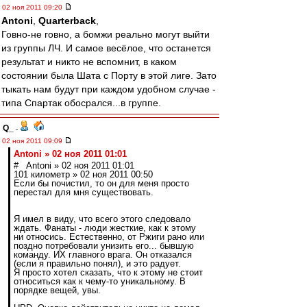
02 ноя 2011 09:20
Antoni
,
Quarterback
,
Говно-не говно, а бомжи реально могут выйти
из группы ЛЧ. И самое весёлое, что останется
результат и никто не вспомнит, в каком
состоянии была Шата с Порту в этой лиге. Зато
тыкать нам будут при каждом удобном случае -
типа Спартак обосрался...в группе.
Q_
-
02 ноя 2011 09:09
Antoni » 02 ноя 2011 01:01
# Antoni » 02 ноя 2011 01:01
101 километр » 02 ноя 2011 00:50
Если бы почистил, то он для меня просто
перестал для мня существовать.
Я имел в виду, что всего этого следовало
ждать. Фанаты - люди жесткие, как к этому
ни относись. Естественно, от Ржиги рано или
поздно потребовали унизить его... бывшую
команду. ИХ главного врага. Он отказался
(если я правильно понял), и это радует.
Я просто хотел сказать, что к этому не стоит
относиться как к чему-то уникальному. В
порядке вещей, увы.