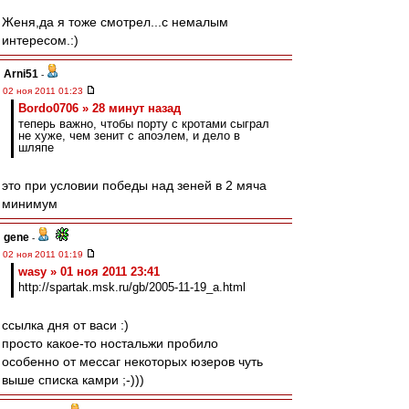
Женя,да я тоже смотрел...с немалым
интересом.:)
Arni51
-
02 ноя 2011 01:23
Bordo0706 » 28 минут назад
теперь важно, чтобы порту с кротами сыграл
не хуже, чем зенит с апоэлем, и дело в
шляпе
это при условии победы над зеней в 2 мяча
минимум
gene
-
02 ноя 2011 01:19
wasy » 01 ноя 2011 23:41
http://spartak.msk.ru/gb/2005-11-19_a.html
ссылка дня от васи :)
просто какое-то ностальжи пробило
особенно от мессаг некоторых юзеров чуть
выше списка камри ;-)))