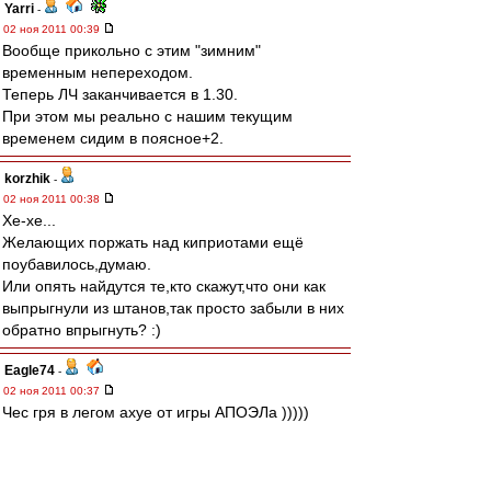
Yarri
-
02 ноя 2011 00:39
Вообще прикольно с этим "зимним"
временным непереходом.
Теперь ЛЧ заканчивается в 1.30.
При этом мы реально с нашим текущим
временем сидим в поясное+2.
korzhik
-
02 ноя 2011 00:38
Хе-хе...
Желающих поржать над киприотами ещё
поубавилось,думаю.
Или опять найдутся те,кто скажут,что они как
выпрыгнули из штанов,так просто забыли в них
обратно впрыгнуть? :)
Eagle74
-
02 ноя 2011 00:37
Чес гря в легом ахуе от игры АПОЭЛа )))))
Ну и Порту - стал говном ))))
Спектр
-