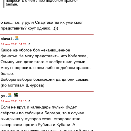
попросить о чем либо подобном красно-
белые.
о как... т.е. у руля Спартака ты их уже смог
представить? крут однако...)))
slava1
-
02 ноя 2011 04:23
Какое же убогое бомжеканюшенное
фанатье.Не могу представить, что Кобелева,
Овчину или даже этого с несбритыми усами,
могут попросить о чем либо подобном красно-
белые.
Выборы выборы бомжекони да да они самые.
(по мотивам Шнурова)
ys
-
02 ноя 2011 03:15
Если не врут, и календарь пульки будет
свёрстан по таблицам Бергера, то в случае
выигрыша у мусоров сезон стопроцентно
завершаем против Рубина и Кубани. А
начинаем в следующем году - с места в Карьер