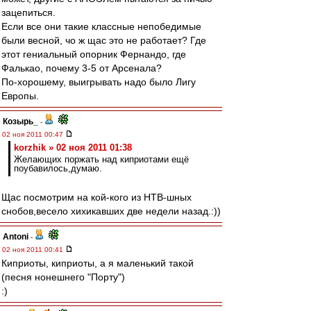
зацепиться.
Если все они такие классные непобедимые
были весной, чо ж щас это не работает? Где
этот гениальный опорник Фернандо, где
Фалькао, почему 3-5 от Арсенала?
По-хорошему, выигрывать надо было Лигу
Европы.
Козырь_
-
02 ноя 2011 00:47
korzhik » 02 ноя 2011 01:38
Желающих поржать над киприотами ещё
поубавилось,думаю.
Щас посмотрим на кой-кого из НТВ-шных
снобов,весело хихикавших две недели назад.:))
Antoni
-
02 ноя 2011 00:41
Киприоты, киприоты, а я маленький такой
(песня нонешнего "Порту")
:)