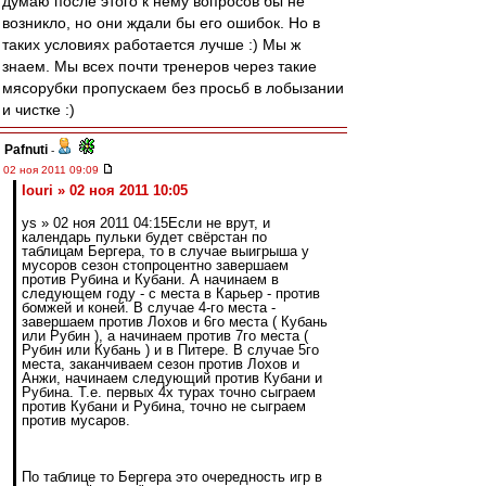
думаю после этого к нему вопросов бы не
возникло, но они ждали бы его ошибок. Но в
таких условиях работается лучше :) Мы ж
знаем. Мы всех почти тренеров через такие
мясорубки пропускаем без просьб в лобызании
и чистке :)
Pafnuti
-
02 ноя 2011 09:09
Iouri » 02 ноя 2011 10:05
ys » 02 ноя 2011 04:15Если не врут, и
календарь пульки будет свёрстан по
таблицам Бергера, то в случае выигрыша у
мусоров сезон стопроцентно завершаем
против Рубина и Кубани. А начинаем в
следующем году - с места в Карьер - против
бомжей и коней. В случае 4-го места -
завершаем против Лохов и 6го места ( Кубань
или Рубин ), а начинаем против 7го места (
Рубин или Кубань ) и в Питере. В случае 5го
места, заканчиваем сезон против Лохов и
Анжи, начинаем следующий против Кубани и
Рубина. Т.е. первых 4х турах точно сыграем
против Кубани и Рубина, точно не сыграем
против мусаров.
По таблице то Бергера это очередность игр в