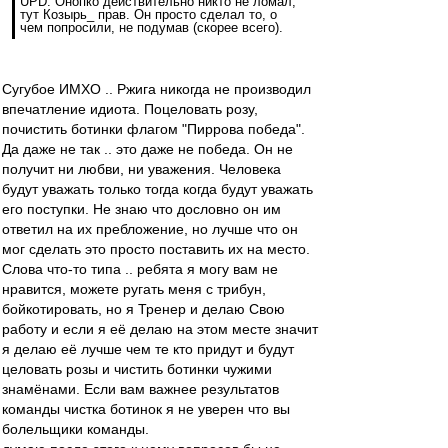
UPD. Онопко действительно никто не ломал,
тут Козырь_ прав. Он просто сделал то, о
чем попросили, не подумав (скорее всего).
Сугубое ИМХО .. Ржига никогда не производил
впечатление идиота. Поцеловать розу,
почистить ботинки флагом "Пиррова победа".
Да даже не так .. это даже не победа. Он не
получит ни любви, ни уважения. Человека
будут уважать только тогда когда будут уважать
его поступки. Не знаю что дословно он им
ответил на их пребложение, но лучше что он
мог сделать это просто поставить их на место.
Слова что-то типа .. ребята я могу вам не
нравится, можете ругать меня с трибун,
бойкотировать, но я Тренер и делаю Свою
работу и если я её делаю на этом месте значит
я делаю её лучше чем те кто придут и будут
целовать розы и чистить ботинки чужими
знамёнами. Если вам важнее результатов
команды чистка ботинок я не уверен что вы
болельщики команды.