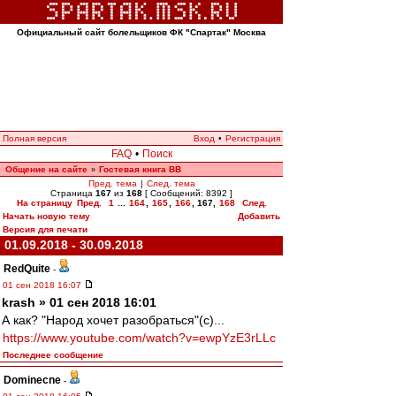
Официальный сайт болельщиков ФК "Спартак" Москва
Полная версия
Вход
•
Регистрация
FAQ
•
Поиск
Общение на сайте
Гостевая книга ВВ
»
Пред. тема
|
След. тема
Страница
167
из
168
[ Сообщений: 8392 ]
На страницу
Пред.
1
...
164
,
165
,
166
,
167
,
168
След.
Начать новую тему
Добавить
Версия для печати
01.09.2018 - 30.09.2018
RedQuite
-
01 сен 2018 16:07
krash » 01 сен 2018 16:01
А как? "Народ хочет разобраться"(с)...
https://www.youtube.com/watch?v=ewpYzE3rLLc
Последнее сообщение
Dominecne
-