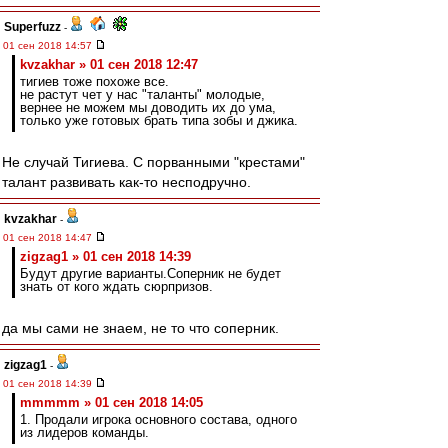
Superfuzz
-
01 сен 2018 14:57
kvzakhar » 01 сен 2018 12:47
тигиев тоже похоже все.
не растут чет у нас "таланты" молодые,
вернее не можем мы доводить их до ума,
только уже готовых брать типа зобы и джика.
Не случай Тигиева. С порванными "крестами"
талант развивать как-то несподручно.
kvzakhar
-
01 сен 2018 14:47
zigzag1 » 01 сен 2018 14:39
Будут другие варианты.Соперник не будет
знать от кого ждать сюрпризов.
да мы сами не знаем, не то что соперник.
zigzag1
-
01 сен 2018 14:39
mmmmm » 01 сен 2018 14:05
1. Продали игрока основного состава, одного
из лидеров команды.