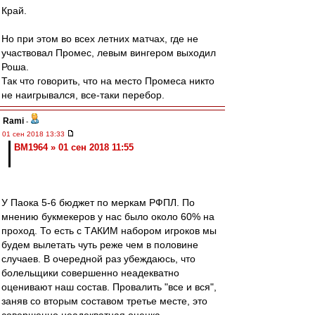
Край.
Но при этом во всех летних матчах, где не
участвовал Промес, левым вингером выходил
Роша.
Так что говорить, что на место Промеса никто
не наигрывался, все-таки перебор.
Rami
-
01 сен 2018 13:33
BM1964 » 01 сен 2018 11:55
У Паока 5-6 бюджет по меркам РФПЛ. По
мнению букмекеров у нас было около 60% на
проход. То есть с ТАКИМ набором игроков мы
будем вылетать чуть реже чем в половине
случаев. В очередной раз убеждаюсь, что
болельщики совершенно неадекватно
оценивают наш состав. Провалить "все и вся",
заняв со вторым составом третье месте, это