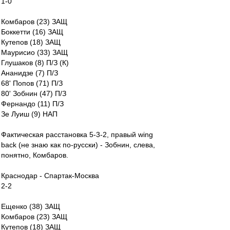
1-0
Комбаров (23) ЗАЩ
Боккетти (16) ЗАЩ
Кутепов (18) ЗАЩ
Маурисио (33) ЗАЩ
Глушаков (8) П/З (К)
Ананидзе (7) П/З
68' Попов (71) П/З
80' Зобнин (47) П/З
Фернандо (11) П/З
Зе Луиш (9) НАП
Фактическая расстановка 5-3-2, правый wing
back (не знаю как по-русски) - Зобнин, слева,
понятно, Комбаров.
Краснодар - Спартак-Москва
2-2
Ещенко (38) ЗАЩ
Комбаров (23) ЗАЩ
Кутепов (18) ЗАЩ