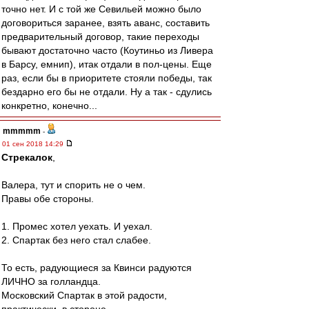
точно нет. И с той же Севильей можно было
договориться заранее, взять аванс, составить
предварительный договор, такие переходы
бывают достаточно часто (Коутиньо из Ливера
в Барсу, емнип), итак отдали в пол-цены. Еще
раз, если бы в приоритете стояли победы, так
бездарно его бы не отдали. Ну а так - сдулись
конкретно, конечно...
mmmmm
-
01 сен 2018 14:29
Стрекалок
,
Валера, тут и спорить не о чем.
Правы обе стороны.
1. Промес хотел уехать. И уехал.
2. Спартак без него стал слабее.
То есть, радующиеся за Квинси радуются
ЛИЧНО за голландца.
Московский Спартак в этой радости,