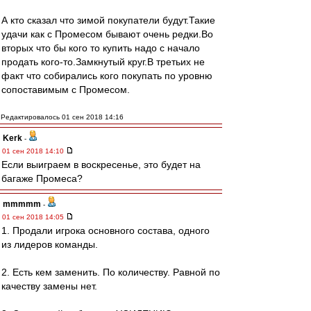
А кто сказал что зимой покупатели будут.Такие
удачи как с Промесом бывают очень редки.Во
вторых что бы кого то купить надо с начало
продать кого-то.Замкнутый круг.В третьих не
факт что собирались кого покупать по уровню
сопоставимым с Промесом.
Редактировалось 01 сен 2018 14:16
Kerk
-
01 сен 2018 14:10
Если выиграем в воскресенье, это будет на
багаже Промеса?
mmmmm
-
01 сен 2018 14:05
1. Продали игрока основного состава, одного
из лидеров команды.
2. Есть кем заменить. По количеству. Равной по
качеству замены нет.