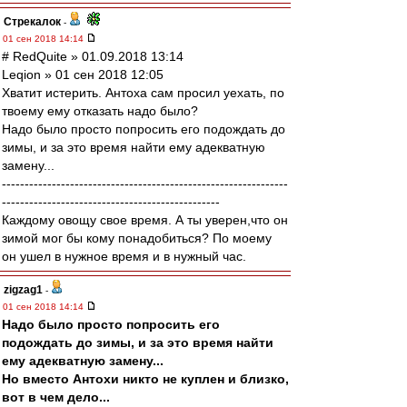
Стрекалок
-
01 сен 2018 14:14
# RedQuite » 01.09.2018 13:14
Leqion » 01 сен 2018 12:05
Хватит истерить. Антоха сам просил уехать, по
твоему ему отказать надо было?
Надо было просто попросить его подождать до
зимы, и за это время найти ему адекватную
замену...
---------------------------------------------------------------
------------------------------------------------
Каждому овощу свое время. А ты уверен,что он
зимой мог бы кому понадобиться? По моему
он ушел в нужное время и в нужный час.
zigzag1
-
01 сен 2018 14:14
Надо было просто попросить его
подождать до зимы, и за это время найти
ему адекватную замену...
Но вместо Антохи никто не куплен и близко,
вот в чем дело...