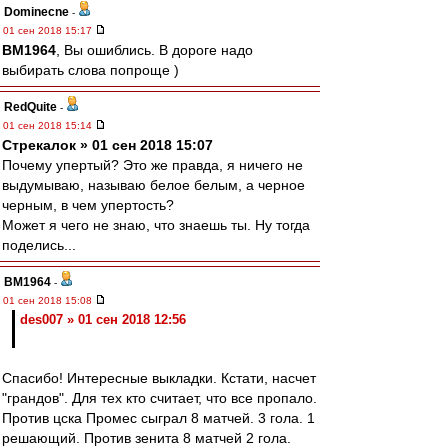
Dominecne
-
01 сен 2018 15:17
BM1964
, Вы ошиблись. В дороге надо
выбирать слова попроще )
RedQuite
-
01 сен 2018 15:14
Стрекалок » 01 сен 2018 15:07
Почему упертый? Это же правда, я ничего не
выдумываю, называю белое белым, а черное
черным, в чем упертость?
Может я чего не знаю, что знаешь ты. Ну тогда
поделись...
BM1964
-
01 сен 2018 15:08
des007 » 01 сен 2018 12:56
Спасибо! Интересные выкладки. Кстати, насчет
"грандов". Для тех кто считает, что все пропало.
Против цска Промес сыграл 8 матчей. 3 гола. 1
решающий. Против зенита 8 матчей 2 гола.