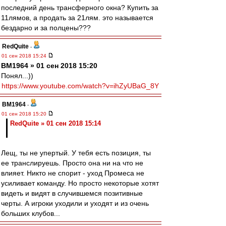
последний день трансферного окна? Купить за
11лямов, а продать за 21лям. это называется
бездарно и за полцены???
RedQuite
-
01 сен 2018 15:24
BM1964 » 01 сен 2018 15:20
Понял...))
https://www.youtube.com/watch?v=ihZyUBaG_8Y
BM1964
-
01 сен 2018 15:20
RedQuite » 01 сен 2018 15:14
Лещ, ты не упертый. У тебя есть позиция, ты
ее транслируешь. Просто она ни на что не
влияет. Никто не спорит - уход Промеса не
усиливает команду. Но просто некоторые хотят
видеть и видят в случившемся позитивные
черты. А игроки уходили и уходят и из очень
больших клубов...