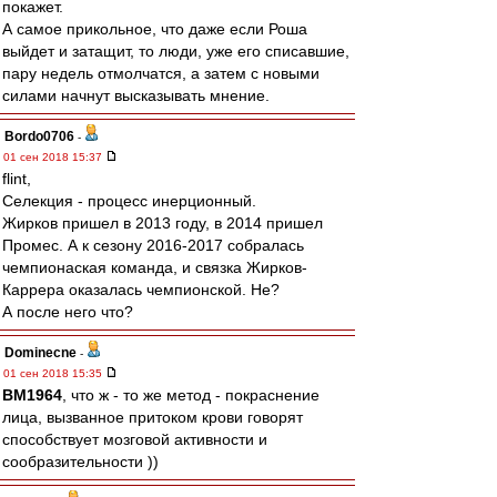
покажет.
А самое прикольное, что даже если Роша
выйдет и затащит, то люди, уже его списавшие,
пару недель отмолчатся, а затем с новыми
силами начнут высказывать мнение.
Bordo0706
-
01 сен 2018 15:37
flint,
Селекция - процесс инерционный.
Жирков пришел в 2013 году, в 2014 пришел
Промес. А к сезону 2016-2017 собралась
чемпионаская команда, и связка Жирков-
Каррера оказалась чемпионской. Не?
А после него что?
Dominecne
-
01 сен 2018 15:35
BM1964
, что ж - то же метод - покраснение
лица, вызванное притоком крови говорят
способствует мозговой активности и
сообразительности ))