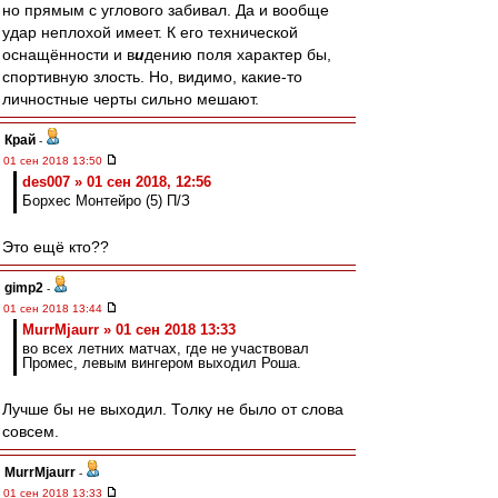
но прямым с углового забивал. Да и вообще
удар неплохой имеет. К его технической
оснащённости и в
и
дению поля характер бы,
спортивную злость. Но, видимо, какие-то
личностные черты сильно мешают.
Край
-
01 сен 2018 13:50
des007 » 01 сен 2018, 12:56
Борхес Монтейро (5) П/З
Это ещё кто??
gimp2
-
01 сен 2018 13:44
MurrMjaurr » 01 сен 2018 13:33
во всех летних матчах, где не участвовал
Промес, левым вингером выходил Роша.
Лучше бы не выходил. Толку не было от слова
совсем.
MurrMjaurr
-
01 сен 2018 13:33