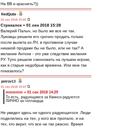
На ВВ и краснеть?))
RedQuite
-
01 сен 2018 15:40
Стрекалок » 01 сен 2018 15:28
Валерий Палыч, но было же все не так.
Луковцы решили его срочно продать только
после вылета из ЛЧ, в противном случае
никакой продажи бы не было, или не так? А
желание Антохи - это уже следствие желания
РУ. Тупо решили сэкономить на лучшем игроке,
как в старые недобрые времена. Или мне так
показалось?
petrov13
-
01 сен 2018 15:37
mmmmm » 01 сен 2018 14:29
То есть, радующиеся за Квинси радуются
ЛИЧНО за голландца.
Не увидел здесь ни одного радующегося. Люди
поделились на тех, у кого все пропало, и на
тех, кто верит, что все не так ужасно. Время