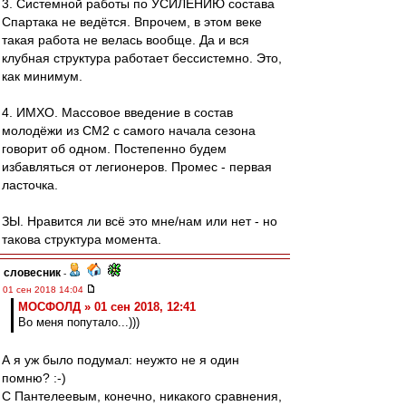
3. Системной работы по УСИЛЕНИЮ состава
Спартака не ведётся. Впрочем, в этом веке
такая работа не велась вообще. Да и вся
клубная структура работает бессистемно. Это,
как минимум.
4. ИМХО. Массовое введение в состав
молодёжи из СМ2 с самого начала сезона
говорит об одном. Постепенно будем
избавляться от легионеров. Промес - первая
ласточка.
ЗЫ. Нравится ли всё это мне/нам или нет - но
такова структура момента.
словесник
-
01 сен 2018 14:04
МОСФОЛД » 01 сен 2018, 12:41
Во меня попутало...)))
А я уж было подумал: неужто не я один
помню? :-)
С Пантелеевым, конечно, никакого сравнения,