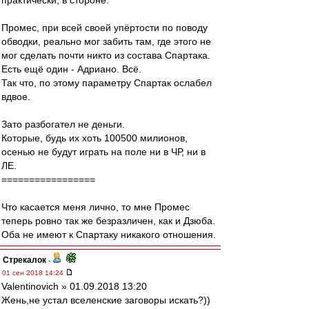
практически, в стороне.
Промес, при всей своей упёртости по поводу
обводки, реально мог забить там, где этого не
мог сделать почти никто из состава Спартака.
Есть ещё один - Адриано. Всё.
Так что, по этому параметру Спартак ослабел
вдвое.
Зато разбогател не деньги.
Которые, будь их хоть 100500 милионов,
осенью не будут играть на поле ни в ЧР, ни в
ЛЕ.
=================
Что касается меня лично, то мне Промес
теперь ровно так же безразличен, как и Дзюба.
Оба не имеют к Спартаку никакого отношения.
Стрекалок
-
01 сен 2018 14:24
Valentinovich » 01.09.2018 13:20
Жень,не устал вселенские заговоры искать?))