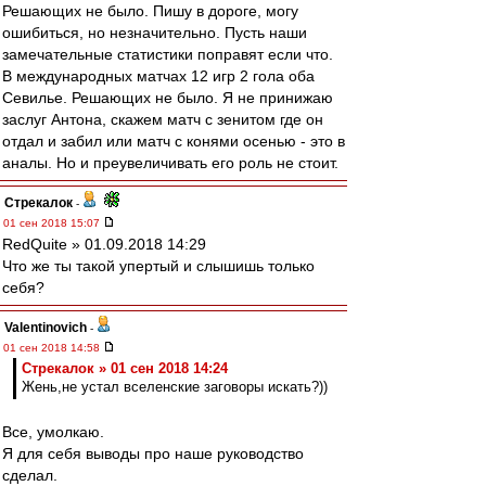
Решающих не было. Пишу в дороге, могу
ошибиться, но незначительно. Пусть наши
замечательные статистики поправят если что.
В международных матчах 12 игр 2 гола оба
Севилье. Решающих не было. Я не принижаю
заслуг Антона, скажем матч с зенитом где он
отдал и забил или матч с конями осенью - это в
аналы. Но и преувеличивать его роль не стоит.
Стрекалок
-
01 сен 2018 15:07
RedQuite » 01.09.2018 14:29
Что же ты такой упертый и слышишь только
себя?
Valentinovich
-
01 сен 2018 14:58
Стрекалок » 01 сен 2018 14:24
Жень,не устал вселенские заговоры искать?))
Все, умолкаю.
Я для себя выводы про наше руководство
сделал.