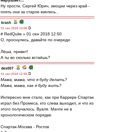
нарушает...
Ну прости, Сергей Юрич, эмоции через край -
опять они за старое взялись...
krash
-
01 сен 2018 13:06
# RedQuite » 01 сен 2018 12:50
О, проснулись, давайте по очереди:
Лёша, привет!
А ты во сколько встаёшь?
des007
-
01 сен 2018 12:56
Мама, мама, что я буду делать?
Мама, мама, как я буду жить?
Интересно мне стало, как при Каррере Спартак
играл без Промеса, кто слева выходил, и что из
этого получалось. Вуаля. Мачти не в
хронологическом порядке.
Спартак-Москва - Ростов