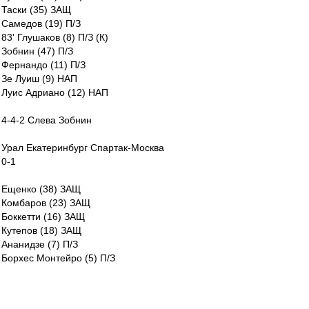
Таски (35) ЗАЩ
Самедов (19) П/З
83' Глушаков (8) П/З (К)
Зобнин (47) П/З
Фернандо (11) П/З
Зе Луиш (9) НАП
Луис Адриано (12) НАП
4-4-2 Слева Зобнин
Урал Екатеринбург Спартак-Москва
0-1
Ещенко (38) ЗАЩ
Комбаров (23) ЗАЩ
Боккетти (16) ЗАЩ
Кутепов (18) ЗАЩ
Ананидзе (7) П/З
Борхес Монтейро (5) П/З
73' Попов (71) П/З
Зобнин (47) П/З
90' Мельгарехо Санабрия (25) П/З