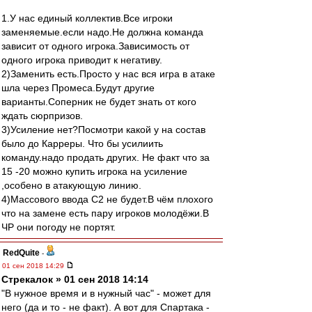
1.У нас единый коллектив.Все игроки
заменяемые.если надо.Не должна команда
зависит от одного игрока.Зависимость от
одного игрока приводит к негативу.
2)Заменить есть.Просто у нас вся игра в атаке
шла через Промеса.Будут другие
варианты.Соперник не будет знать от кого
ждать сюрпризов.
3)Усиление нет?Посмотри какой у на состав
было до Карреры. Что бы усилиить
команду.надо продать других. Не факт что за
15 -20 можно купить игрока на усиление
,особено в атакующую линию.
4)Массового ввода С2 не будет.В чём плохого
что на замене есть пару игроков молодёжи.В
ЧР они погоду не портят.
RedQuite
-
01 сен 2018 14:29
Стрекалок » 01 сен 2018 14:14
"В нужное время и в нужный час" - может для
него (да и то - не факт). А вот для Спартака -