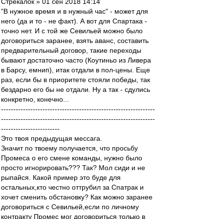
Стрекалок » 01 сен 2018 14:14
"В нужное время и в нужный час" - может для
него (да и то - не факт). А вот для Спартака -
точно нет. И с той же Севильей можно было
договориться заранее, взять аванс, составить
предварительный договор, такие переходы
бывают достаточно часто (Коутиньо из Ливера
в Барсу, емнип), итак отдали в пол-цены. Еще
раз, если бы в приоритете стояли победы, так
бездарно его бы не отдали. Ну а так - сдулись
конкретно, конечно...
---------------------------------------------------------------
---------------------------------------------------------------
------------------------
Это твоя предыдущая мессага.
Значит по твоему получается, что просьбу
Промеса о его смене команды, нужно было
просто игнорировать??? Так? Мол сиди и не
рыпайся. Какой пример это буде для
остальных,кто честно оттрубил за Спатрак и
хочет сменить обстановку? Как можно заранее
договориться с Севильей,если по личному
контракту Промес мог договориться только в